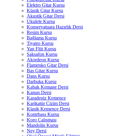
Elektro Gitar Kursu
Klasik Gitar Kursu
Akustik Gitar Dersi
Ukulele Kursu
Konservatuara Hazırlık Dersi
Resim Kursu
Bağlama Kursu
Tiyatro Kursu
Yan Flüt Kursu
Saksafon Kursu
Akordeon Kursu
Flamenko Gitar Dersi
Bas Gitar Kursu
Dans Kursu
Darbuka Kursu
Kabak Kemane Dersi
Kanun Dersi
Karadeniz Kemençe
Karikatür Çizim Dersi
Klasik Kemençe Dersi
Kontrbass Kursu
Koro Çalışması
Mandolin Kursu
Ney Dersi