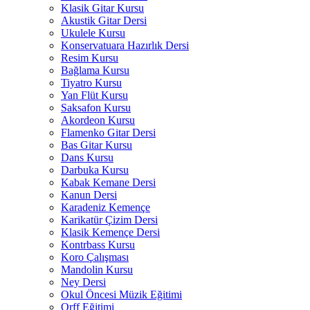
Klasik Gitar Kursu
Akustik Gitar Dersi
Ukulele Kursu
Konservatuara Hazırlık Dersi
Resim Kursu
Bağlama Kursu
Tiyatro Kursu
Yan Flüt Kursu
Saksafon Kursu
Akordeon Kursu
Flamenko Gitar Dersi
Bas Gitar Kursu
Dans Kursu
Darbuka Kursu
Kabak Kemane Dersi
Kanun Dersi
Karadeniz Kemençe
Karikatür Çizim Dersi
Klasik Kemençe Dersi
Kontrbass Kursu
Koro Çalışması
Mandolin Kursu
Ney Dersi
Okul Öncesi Müzik Eğitimi
Orff Eğitimi