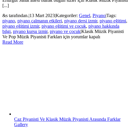
Erturgut Sanat ailesi olarak bugün sizler için Klasik Müzik Piyanisti
[...]
&s tarafından.
|
13 Mart 2023
|
Kategoriler:
Genel
,
Piyano
|
Tags:
piyano
,
piyano çalmanın etkileri
,
piyano dersi izmir
,
piyano eğitimi
,
piyano eğitimi izmir
,
piyano eğitimi ve çocuk
,
piyano hakkında
bilgi
,
piyano kursu izmir
,
piyano ve çocuk
|
Klasik Müzik Piyanisti
Ve Pop Müzik Piyanisti Farkları için
yorumlar kapalı
Read More
Caz Piyanisti Ve Klasik Müzik Piyanisti Arasında Farklar
Gallery