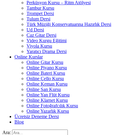
Perküsyon Kursu – Ritm Atölyesi
Tambur Kursu
Trompet Dersi
Tulum Dersi
Türk Müziği Konservatuarına Hazırlık Dersi
Ud Dersi
Caz Gitar Dersi
Video Kurgu Eğitimi
Viyola Kursu
Yaratıcı Drama Dersi
Online Kurslar
Online Gitar Kursu
Online Piyano Kursu
Online Bateri Kursu
Online Çello Kursu
Online Keman Kursu
Online Şan Kursu
Online Yan Flüt Kursu
Online Klarnet Kursu
Online Fotoğrafçılık Kursu
Online Yazarlık Kursu
Ücretsiz Deneme Dersi
Blog
Ara: