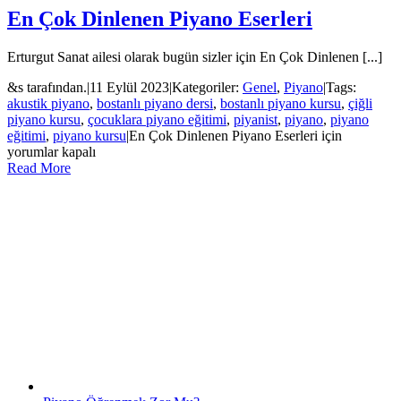
En Çok Dinlenen Piyano Eserleri
Erturgut Sanat ailesi olarak bugün sizler için En Çok Dinlenen [...]
&s tarafından.
|
11 Eylül 2023
|
Kategoriler:
Genel
,
Piyano
|
Tags:
akustik piyano
,
bostanlı piyano dersi
,
bostanlı piyano kursu
,
çiğli
piyano kursu
,
çocuklara piyano eğitimi
,
piyanist
,
piyano
,
piyano
eğitimi
,
piyano kursu
|
En Çok Dinlenen Piyano Eserleri için
yorumlar kapalı
Read More