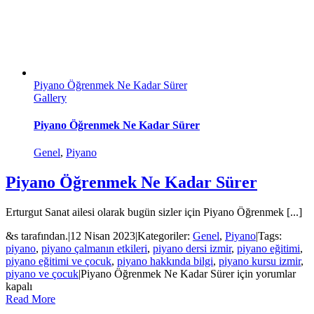
Piyano Öğrenmek Ne Kadar Sürer
Gallery
Piyano Öğrenmek Ne Kadar Sürer
Genel
,
Piyano
Piyano Öğrenmek Ne Kadar Sürer
Erturgut Sanat ailesi olarak bugün sizler için Piyano Öğrenmek [...]
&s tarafından.
|
12 Nisan 2023
|
Kategoriler:
Genel
,
Piyano
|
Tags:
piyano
,
piyano çalmanın etkileri
,
piyano dersi izmir
,
piyano eğitimi
,
piyano eğitimi ve çocuk
,
piyano hakkında bilgi
,
piyano kursu izmir
,
piyano ve çocuk
|
Piyano Öğrenmek Ne Kadar Sürer için
yorumlar
kapalı
Read More