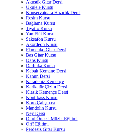
Akustik Gitar Dersi
Ukulele Kursu
Konservatuara Hazırlık Dersi
Resim Kursu
Bağlama Kursu
Tiyatro Kursu
Yan Flüt Kursu
Saksafon Kursu
Akordeon Kursu
Flamenko Gitar Dersi
Bas Gitar Kursu
Dans Kursu
Darbuka Kursu
Kabak Kemane Dersi
Kanun Dersi
Karadeniz Kemençe
Karikatür Çizim Dersi
Klasik Kemençe Dersi
Kontrbass Kursu
Koro Çalışması
Mandolin Kursu
Ney Dersi
Okul Öncesi Müzik Eğitimi
Orff Eğitimi
Perdesiz Gitar Kursu