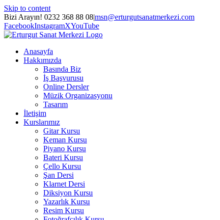
Skip to content
Bizi Arayın! 0232 368 88 08
|
msn@erturgutsanatmerkezi.com
Facebook
Instagram
X
YouTube
Anasayfa
Hakkımızda
Basında Biz
İş Başvurusu
Online Dersler
Müzik Organizasyonu
Tasarım
İletişim
Kurslarımız
Gitar Kursu
Keman Kursu
Piyano Kursu
Bateri Kursu
Çello Kursu
Şan Dersi
Klarnet Dersi
Diksiyon Kursu
Yazarlık Kursu
Resim Kursu
Fotoğrafçılık Kursu