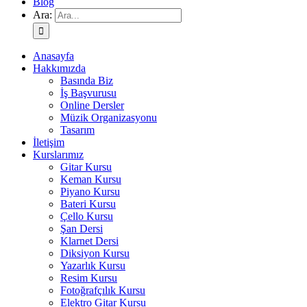
Blog
Ara:
Anasayfa
Hakkımızda
Basında Biz
İş Başvurusu
Online Dersler
Müzik Organizasyonu
Tasarım
İletişim
Kurslarımız
Gitar Kursu
Keman Kursu
Piyano Kursu
Bateri Kursu
Çello Kursu
Şan Dersi
Klarnet Dersi
Diksiyon Kursu
Yazarlık Kursu
Resim Kursu
Fotoğrafçılık Kursu
Elektro Gitar Kursu