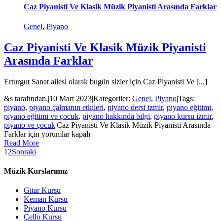
Caz Piyanisti Ve Klasik Müzik Piyanisti Arasında Farklar
Genel
,
Piyano
Caz Piyanisti Ve Klasik Müzik Piyanisti
Arasında Farklar
Erturgut Sanat ailesi olarak bugün sizler için Caz Piyanisti Ve [...]
&s tarafından.
|
10 Mart 2023
|
Kategoriler:
Genel
,
Piyano
|
Tags:
piyano
,
piyano çalmanın etkileri
,
piyano dersi izmir
,
piyano eğitimi
,
piyano eğitimi ve çocuk
,
piyano hakkında bilgi
,
piyano kursu izmir
,
piyano ve çocuk
|
Caz Piyanisti Ve Klasik Müzik Piyanisti Arasında
Farklar için
yorumlar kapalı
Read More
1
2
Sonraki
Müzik Kurslarımız
Gitar Kursu
Keman Kursu
Piyano Kursu
Çello Kursu