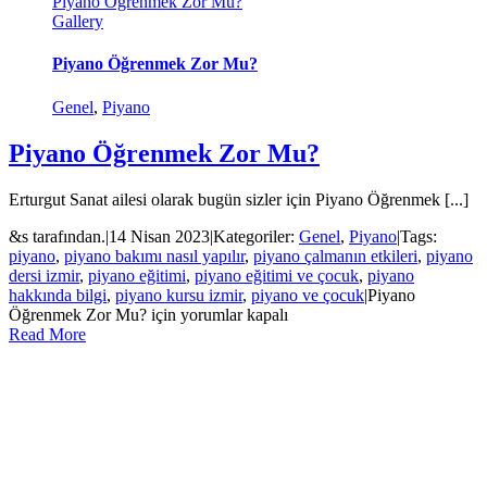
Piyano Öğrenmek Zor Mu?
Gallery
Piyano Öğrenmek Zor Mu?
Genel
,
Piyano
Piyano Öğrenmek Zor Mu?
Erturgut Sanat ailesi olarak bugün sizler için Piyano Öğrenmek [...]
&s tarafından.
|
14 Nisan 2023
|
Kategoriler:
Genel
,
Piyano
|
Tags:
piyano
,
piyano bakımı nasıl yapılır
,
piyano çalmanın etkileri
,
piyano
dersi izmir
,
piyano eğitimi
,
piyano eğitimi ve çocuk
,
piyano
hakkında bilgi
,
piyano kursu izmir
,
piyano ve çocuk
|
Piyano
Öğrenmek Zor Mu? için
yorumlar kapalı
Read More