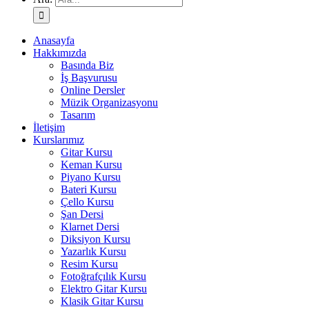
Anasayfa
Hakkımızda
Basında Biz
İş Başvurusu
Online Dersler
Müzik Organizasyonu
Tasarım
İletişim
Kurslarımız
Gitar Kursu
Keman Kursu
Piyano Kursu
Bateri Kursu
Çello Kursu
Şan Dersi
Klarnet Dersi
Diksiyon Kursu
Yazarlık Kursu
Resim Kursu
Fotoğrafçılık Kursu
Elektro Gitar Kursu
Klasik Gitar Kursu