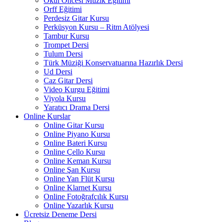
Okul Öncesi Müzik Eğitimi
Orff Eğitimi
Perdesiz Gitar Kursu
Perküsyon Kursu – Ritm Atölyesi
Tambur Kursu
Trompet Dersi
Tulum Dersi
Türk Müziği Konservatuarına Hazırlık Dersi
Ud Dersi
Caz Gitar Dersi
Video Kurgu Eğitimi
Viyola Kursu
Yaratıcı Drama Dersi
Online Kurslar
Online Gitar Kursu
Online Piyano Kursu
Online Bateri Kursu
Online Çello Kursu
Online Keman Kursu
Online Şan Kursu
Online Yan Flüt Kursu
Online Klarnet Kursu
Online Fotoğrafçılık Kursu
Online Yazarlık Kursu
Ücretsiz Deneme Dersi