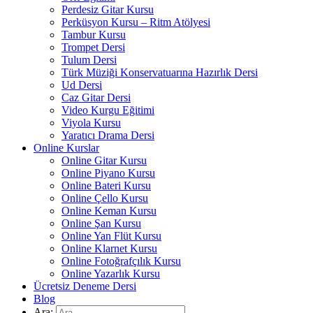
Perdesiz Gitar Kursu
Perküsyon Kursu – Ritm Atölyesi
Tambur Kursu
Trompet Dersi
Tulum Dersi
Türk Müziği Konservatuarına Hazırlık Dersi
Ud Dersi
Caz Gitar Dersi
Video Kurgu Eğitimi
Viyola Kursu
Yaratıcı Drama Dersi
Online Kurslar
Online Gitar Kursu
Online Piyano Kursu
Online Bateri Kursu
Online Çello Kursu
Online Keman Kursu
Online Şan Kursu
Online Yan Flüt Kursu
Online Klarnet Kursu
Online Fotoğrafçılık Kursu
Online Yazarlık Kursu
Ücretsiz Deneme Dersi
Blog
Ara: