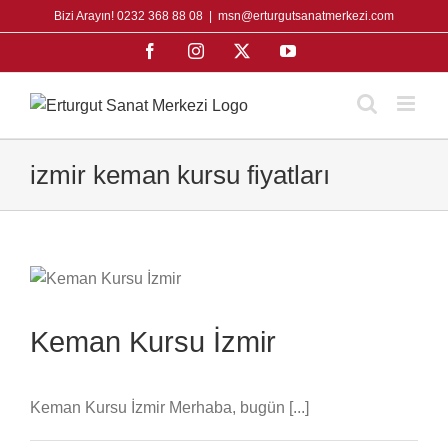
Skip
Bizi Arayın! 0232 368 88 08
|
msn@erturgutsanatmerkezi.com
to
Facebook
Instagram
X
YouTube
content
izmir keman kursu fiyatları
Keman Kursu İzmir
Keman Kursu İzmir Merhaba, bugün [...]