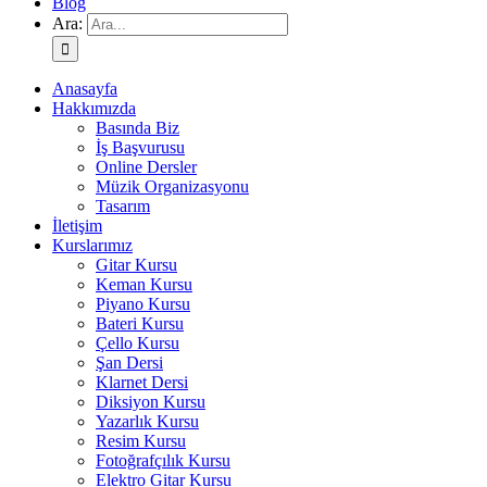
Blog
Ara:
Anasayfa
Hakkımızda
Basında Biz
İş Başvurusu
Online Dersler
Müzik Organizasyonu
Tasarım
İletişim
Kurslarımız
Gitar Kursu
Keman Kursu
Piyano Kursu
Bateri Kursu
Çello Kursu
Şan Dersi
Klarnet Dersi
Diksiyon Kursu
Yazarlık Kursu
Resim Kursu
Fotoğrafçılık Kursu
Elektro Gitar Kursu