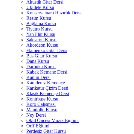
Akustik Gitar Dersi
Ukulele Kursu
Konservatuara Hazırlık Dersi
Resim Kursu
Bağlama Kursu
Tiyatro Kursu
Yan Flüt Kursu
Saksafon Kursu
Akordeon Kursu
Flamenko Gitar Dersi
Bas Gitar Kursu
Dans Kursu
Darbuka Kursu
Kabak Kemane Dersi
Kanun Dersi
Karadeniz Kemençe
Karikatür Çizim Dersi
Klasik Kemençe Dersi
Kontrbass Kursu
Koro Çalışması
Mandolin Kursu
Ney Dersi
Okul Öncesi Müzik Eğitimi
Orff Eğitimi
Perdesiz Gitar Kursu