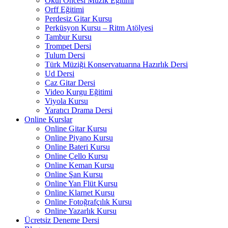
Okul Öncesi Müzik Eğitimi
Orff Eğitimi
Perdesiz Gitar Kursu
Perküsyon Kursu – Ritm Atölyesi
Tambur Kursu
Trompet Dersi
Tulum Dersi
Türk Müziği Konservatuarına Hazırlık Dersi
Ud Dersi
Caz Gitar Dersi
Video Kurgu Eğitimi
Viyola Kursu
Yaratıcı Drama Dersi
Online Kurslar
Online Gitar Kursu
Online Piyano Kursu
Online Bateri Kursu
Online Çello Kursu
Online Keman Kursu
Online Şan Kursu
Online Yan Flüt Kursu
Online Klarnet Kursu
Online Fotoğrafçılık Kursu
Online Yazarlık Kursu
Ücretsiz Deneme Dersi