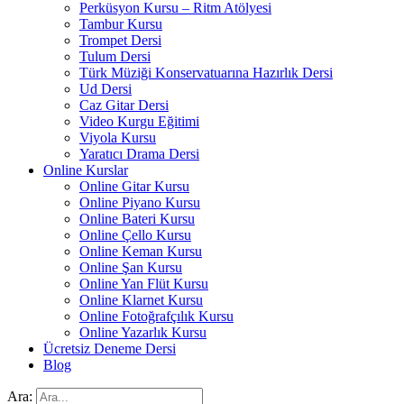
Perküsyon Kursu – Ritm Atölyesi
Tambur Kursu
Trompet Dersi
Tulum Dersi
Türk Müziği Konservatuarına Hazırlık Dersi
Ud Dersi
Caz Gitar Dersi
Video Kurgu Eğitimi
Viyola Kursu
Yaratıcı Drama Dersi
Online Kurslar
Online Gitar Kursu
Online Piyano Kursu
Online Bateri Kursu
Online Çello Kursu
Online Keman Kursu
Online Şan Kursu
Online Yan Flüt Kursu
Online Klarnet Kursu
Online Fotoğrafçılık Kursu
Online Yazarlık Kursu
Ücretsiz Deneme Dersi
Blog
Ara: