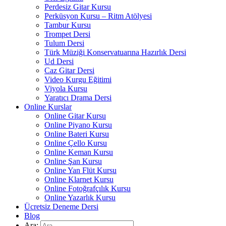
Perdesiz Gitar Kursu
Perküsyon Kursu – Ritm Atölyesi
Tambur Kursu
Trompet Dersi
Tulum Dersi
Türk Müziği Konservatuarına Hazırlık Dersi
Ud Dersi
Caz Gitar Dersi
Video Kurgu Eğitimi
Viyola Kursu
Yaratıcı Drama Dersi
Online Kurslar
Online Gitar Kursu
Online Piyano Kursu
Online Bateri Kursu
Online Çello Kursu
Online Keman Kursu
Online Şan Kursu
Online Yan Flüt Kursu
Online Klarnet Kursu
Online Fotoğrafçılık Kursu
Online Yazarlık Kursu
Ücretsiz Deneme Dersi
Blog
Ara: