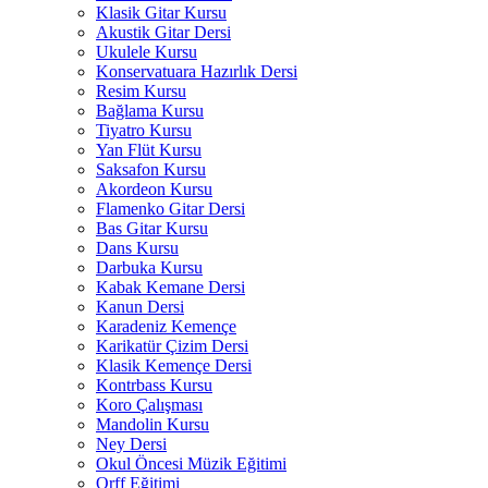
Klasik Gitar Kursu
Akustik Gitar Dersi
Ukulele Kursu
Konservatuara Hazırlık Dersi
Resim Kursu
Bağlama Kursu
Tiyatro Kursu
Yan Flüt Kursu
Saksafon Kursu
Akordeon Kursu
Flamenko Gitar Dersi
Bas Gitar Kursu
Dans Kursu
Darbuka Kursu
Kabak Kemane Dersi
Kanun Dersi
Karadeniz Kemençe
Karikatür Çizim Dersi
Klasik Kemençe Dersi
Kontrbass Kursu
Koro Çalışması
Mandolin Kursu
Ney Dersi
Okul Öncesi Müzik Eğitimi
Orff Eğitimi