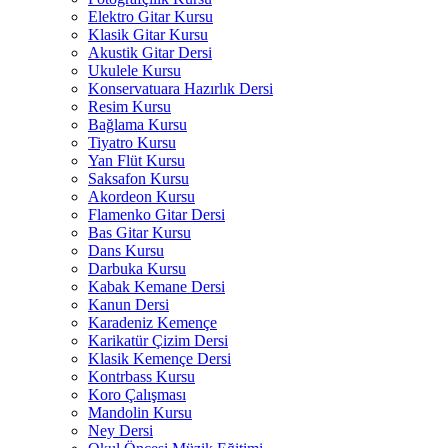
Elektro Gitar Kursu
Klasik Gitar Kursu
Akustik Gitar Dersi
Ukulele Kursu
Konservatuara Hazırlık Dersi
Resim Kursu
Bağlama Kursu
Tiyatro Kursu
Yan Flüt Kursu
Saksafon Kursu
Akordeon Kursu
Flamenko Gitar Dersi
Bas Gitar Kursu
Dans Kursu
Darbuka Kursu
Kabak Kemane Dersi
Kanun Dersi
Karadeniz Kemençe
Karikatür Çizim Dersi
Klasik Kemençe Dersi
Kontrbass Kursu
Koro Çalışması
Mandolin Kursu
Ney Dersi