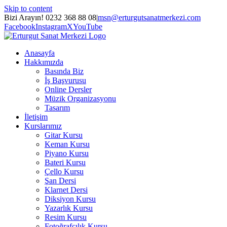
Skip to content
Bizi Arayın! 0232 368 88 08
|
msn@erturgutsanatmerkezi.com
Facebook
Instagram
X
YouTube
Anasayfa
Hakkımızda
Basında Biz
İş Başvurusu
Online Dersler
Müzik Organizasyonu
Tasarım
İletişim
Kurslarımız
Gitar Kursu
Keman Kursu
Piyano Kursu
Bateri Kursu
Çello Kursu
Şan Dersi
Klarnet Dersi
Diksiyon Kursu
Yazarlık Kursu
Resim Kursu
Fotoğrafçılık Kursu