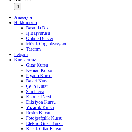
Anasayfa
Hakkımızda
Basında Biz
İş Başvurusu
Online Dersler
Müzik Organizasyonu
Tasarım
İletişim
Kurslarımız
Gitar Kursu
Keman Kursu
Piyano Kursu
Bateri Kursu
Çello Kursu
Şan Dersi
Klarnet Dersi
Diksiyon Kursu
Yazarlık Kursu
Resim Kursu
Fotoğrafçılık Kursu
Elektro Gitar Kursu
Klasik Gitar Kursu