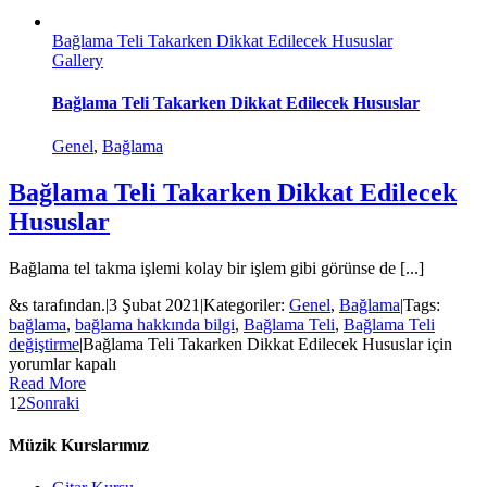
Bağlama Teli Takarken Dikkat Edilecek Hususlar
Gallery
Bağlama Teli Takarken Dikkat Edilecek Hususlar
Genel
,
Bağlama
Bağlama Teli Takarken Dikkat Edilecek
Hususlar
Bağlama tel takma işlemi kolay bir işlem gibi görünse de [...]
&s tarafından.
|
3 Şubat 2021
|
Kategoriler:
Genel
,
Bağlama
|
Tags:
bağlama
,
bağlama hakkında bilgi
,
Bağlama Teli
,
Bağlama Teli
değiştirme
|
Bağlama Teli Takarken Dikkat Edilecek Hususlar için
yorumlar kapalı
Read More
1
2
Sonraki
Müzik Kurslarımız