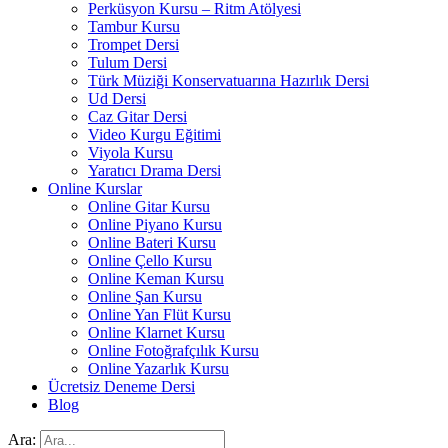
Perküsyon Kursu – Ritm Atölyesi
Tambur Kursu
Trompet Dersi
Tulum Dersi
Türk Müziği Konservatuarına Hazırlık Dersi
Ud Dersi
Caz Gitar Dersi
Video Kurgu Eğitimi
Viyola Kursu
Yaratıcı Drama Dersi
Online Kurslar
Online Gitar Kursu
Online Piyano Kursu
Online Bateri Kursu
Online Çello Kursu
Online Keman Kursu
Online Şan Kursu
Online Yan Flüt Kursu
Online Klarnet Kursu
Online Fotoğrafçılık Kursu
Online Yazarlık Kursu
Ücretsiz Deneme Dersi
Blog
Ara: