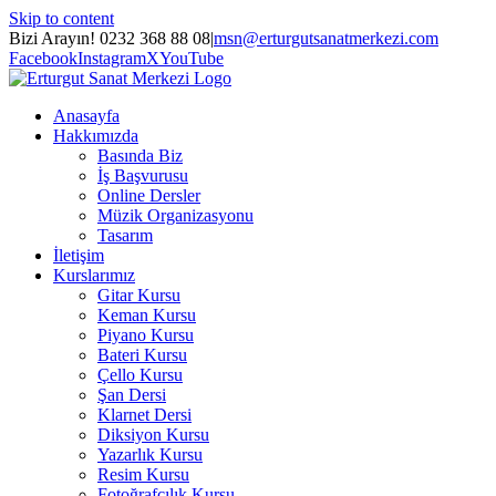
Skip to content
Bizi Arayın! 0232 368 88 08
|
msn@erturgutsanatmerkezi.com
Facebook
Instagram
X
YouTube
Anasayfa
Hakkımızda
Basında Biz
İş Başvurusu
Online Dersler
Müzik Organizasyonu
Tasarım
İletişim
Kurslarımız
Gitar Kursu
Keman Kursu
Piyano Kursu
Bateri Kursu
Çello Kursu
Şan Dersi
Klarnet Dersi
Diksiyon Kursu
Yazarlık Kursu
Resim Kursu
Fotoğrafçılık Kursu