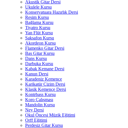
Akustik Gitar Dersi
Ukulele Kursu
Konservatuara Hazırlık Dersi
Resim Kursu
Bağlama Kursu
Tiyatro Kursu
Yan Flüt Kursu
Saksafon Kursu
Akordeon Kursu
Flamenko Gitar Dersi
Bas Gitar Kursu
Dans Kursu
Darbuka Kursu
Kabak Kemane Dersi
Kanun Dersi
Karadeniz Kemençe
Karikatür Çizim Dersi
Klasik Kemençe Dersi
Kontrbass Kursu
Koro Çalışması
Mandolin Kursu
Ney Dersi
Okul Öncesi Müzik Eğitimi
Orff Eğitimi
Perdesiz Gitar Kursu