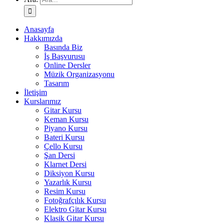
Anasayfa
Hakkımızda
Basında Biz
İş Başvurusu
Online Dersler
Müzik Organizasyonu
Tasarım
İletişim
Kurslarımız
Gitar Kursu
Keman Kursu
Piyano Kursu
Bateri Kursu
Çello Kursu
Şan Dersi
Klarnet Dersi
Diksiyon Kursu
Yazarlık Kursu
Resim Kursu
Fotoğrafçılık Kursu
Elektro Gitar Kursu
Klasik Gitar Kursu