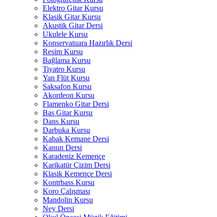
Elektro Gitar Kursu
Klasik Gitar Kursu
Akustik Gitar Dersi
Ukulele Kursu
Konservatuara Hazırlık Dersi
Resim Kursu
Bağlama Kursu
Tiyatro Kursu
Yan Flüt Kursu
Saksafon Kursu
Akordeon Kursu
Flamenko Gitar Dersi
Bas Gitar Kursu
Dans Kursu
Darbuka Kursu
Kabak Kemane Dersi
Kanun Dersi
Karadeniz Kemençe
Karikatür Çizim Dersi
Klasik Kemençe Dersi
Kontrbass Kursu
Koro Çalışması
Mandolin Kursu
Ney Dersi