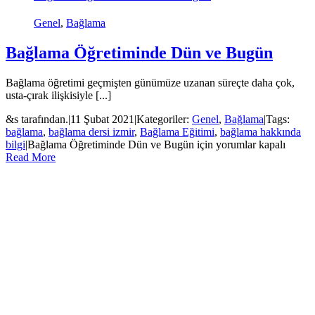
Genel
,
Bağlama
Bağlama Öğretiminde Dün ve Bugün
Bağlama öğretimi geçmişten günümüze uzanan süreçte daha çok,
usta-çırak ilişkisiyle [...]
&s tarafından.
|
11 Şubat 2021
|
Kategoriler:
Genel
,
Bağlama
|
Tags:
bağlama
,
bağlama dersi izmir
,
Bağlama Eğitimi
,
bağlama hakkında
bilgi
|
Bağlama Öğretiminde Dün ve Bugün için
yorumlar kapalı
Read More