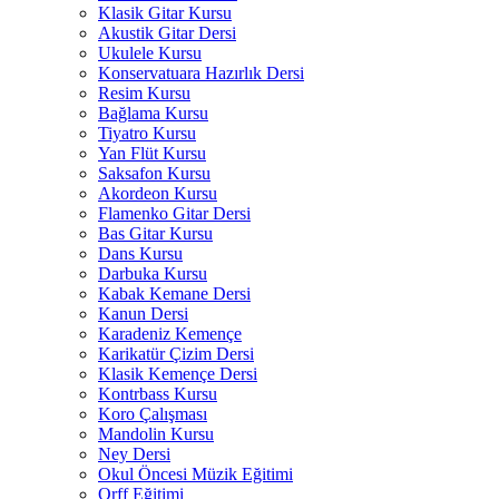
Klasik Gitar Kursu
Akustik Gitar Dersi
Ukulele Kursu
Konservatuara Hazırlık Dersi
Resim Kursu
Bağlama Kursu
Tiyatro Kursu
Yan Flüt Kursu
Saksafon Kursu
Akordeon Kursu
Flamenko Gitar Dersi
Bas Gitar Kursu
Dans Kursu
Darbuka Kursu
Kabak Kemane Dersi
Kanun Dersi
Karadeniz Kemençe
Karikatür Çizim Dersi
Klasik Kemençe Dersi
Kontrbass Kursu
Koro Çalışması
Mandolin Kursu
Ney Dersi
Okul Öncesi Müzik Eğitimi
Orff Eğitimi