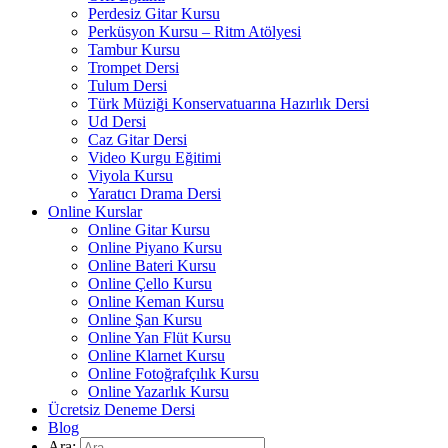
Perdesiz Gitar Kursu
Perküsyon Kursu – Ritm Atölyesi
Tambur Kursu
Trompet Dersi
Tulum Dersi
Türk Müziği Konservatuarına Hazırlık Dersi
Ud Dersi
Caz Gitar Dersi
Video Kurgu Eğitimi
Viyola Kursu
Yaratıcı Drama Dersi
Online Kurslar
Online Gitar Kursu
Online Piyano Kursu
Online Bateri Kursu
Online Çello Kursu
Online Keman Kursu
Online Şan Kursu
Online Yan Flüt Kursu
Online Klarnet Kursu
Online Fotoğrafçılık Kursu
Online Yazarlık Kursu
Ücretsiz Deneme Dersi
Blog
Ara: