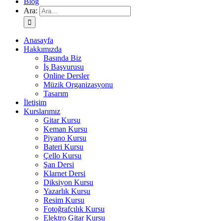
Blog
Ara:
Anasayfa
Hakkımızda
Basında Biz
İş Başvurusu
Online Dersler
Müzik Organizasyonu
Tasarım
İletişim
Kurslarımız
Gitar Kursu
Keman Kursu
Piyano Kursu
Bateri Kursu
Çello Kursu
Şan Dersi
Klarnet Dersi
Diksiyon Kursu
Yazarlık Kursu
Resim Kursu
Fotoğrafçılık Kursu
Elektro Gitar Kursu