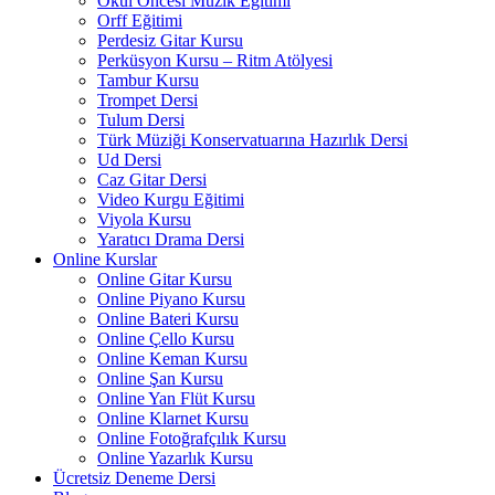
Okul Öncesi Müzik Eğitimi
Orff Eğitimi
Perdesiz Gitar Kursu
Perküsyon Kursu – Ritm Atölyesi
Tambur Kursu
Trompet Dersi
Tulum Dersi
Türk Müziği Konservatuarına Hazırlık Dersi
Ud Dersi
Caz Gitar Dersi
Video Kurgu Eğitimi
Viyola Kursu
Yaratıcı Drama Dersi
Online Kurslar
Online Gitar Kursu
Online Piyano Kursu
Online Bateri Kursu
Online Çello Kursu
Online Keman Kursu
Online Şan Kursu
Online Yan Flüt Kursu
Online Klarnet Kursu
Online Fotoğrafçılık Kursu
Online Yazarlık Kursu
Ücretsiz Deneme Dersi