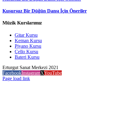
Kusursuz Bir Düğün Dansı İçin Öneriler
Müzik Kurslarımız
Gitar Kursu
Keman Kursu
Piyano Kursu
Çello Kursu
Bateri Kursu
Erturgut Sanat Merkezi 2021
Facebook
Instagram
X
YouTube
Page load link