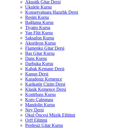
Akustik Gitar Dersi
Ukulele Kursu
Konservatuara Hazırlık Dersi
Resim Kursu
Bağlama Kursu
Tiyatro Kursu
Yan Flüt Kursu
Saksafon Kursu
Akordeon Kursu
Flamenko Gitar Dersi
Bas Gitar Kursu
Dans Kursu
Darbuka Kursu
Kabak Kemane Dersi
Kanun Dersi
Karadeniz Kemençe
Karikatür Çizim Dersi
Klasik Kemençe Dersi
Kontrbass Kursu
Koro Çalışması
Mandolin Kursu
Ney Dersi
Okul Öncesi Müzik Eğitimi
Orff Eğitimi
Perdesiz Gitar Kursu