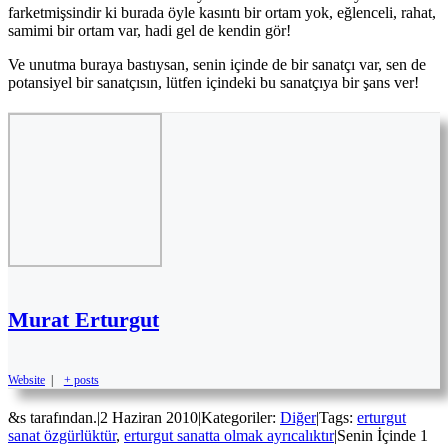
farketmişsindir ki burada öyle kasıntı bir ortam yok, eğlenceli, rahat,
samimi bir ortam var, hadi gel de kendin gör!
Ve unutma buraya bastıysan, senin içinde de bir sanatçı var, sen de
potansiyel bir sanatçısın, lütfen içindeki bu sanatçıya bir şans ver!
Murat Erturgut
Website
|
+ posts
&s tarafından.
|
2 Haziran 2010
|
Kategoriler:
Diğer
|
Tags:
erturgut
sanat özgürlüktür
,
erturgut sanatta olmak ayrıcalıktır
|
Senin İçinde 1