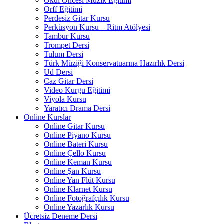
Okul Öncesi Müzik Eğitimi
Orff Eğitimi
Perdesiz Gitar Kursu
Perküsyon Kursu – Ritm Atölyesi
Tambur Kursu
Trompet Dersi
Tulum Dersi
Türk Müziği Konservatuarına Hazırlık Dersi
Ud Dersi
Caz Gitar Dersi
Video Kurgu Eğitimi
Viyola Kursu
Yaratıcı Drama Dersi
Online Kurslar
Online Gitar Kursu
Online Piyano Kursu
Online Bateri Kursu
Online Çello Kursu
Online Keman Kursu
Online Şan Kursu
Online Yan Flüt Kursu
Online Klarnet Kursu
Online Fotoğrafçılık Kursu
Online Yazarlık Kursu
Ücretsiz Deneme Dersi