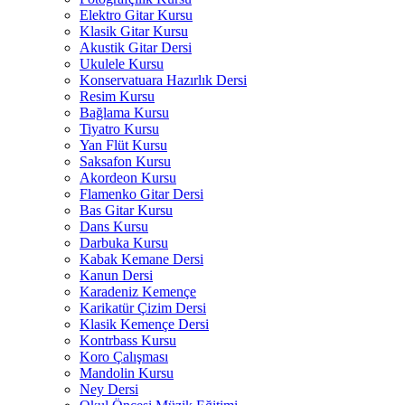
Elektro Gitar Kursu
Klasik Gitar Kursu
Akustik Gitar Dersi
Ukulele Kursu
Konservatuara Hazırlık Dersi
Resim Kursu
Bağlama Kursu
Tiyatro Kursu
Yan Flüt Kursu
Saksafon Kursu
Akordeon Kursu
Flamenko Gitar Dersi
Bas Gitar Kursu
Dans Kursu
Darbuka Kursu
Kabak Kemane Dersi
Kanun Dersi
Karadeniz Kemençe
Karikatür Çizim Dersi
Klasik Kemençe Dersi
Kontrbass Kursu
Koro Çalışması
Mandolin Kursu
Ney Dersi