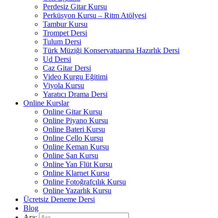
Perdesiz Gitar Kursu
Perküsyon Kursu – Ritm Atölyesi
Tambur Kursu
Trompet Dersi
Tulum Dersi
Türk Müziği Konservatuarına Hazırlık Dersi
Ud Dersi
Caz Gitar Dersi
Video Kurgu Eğitimi
Viyola Kursu
Yaratıcı Drama Dersi
Online Kurslar
Online Gitar Kursu
Online Piyano Kursu
Online Bateri Kursu
Online Çello Kursu
Online Keman Kursu
Online Şan Kursu
Online Yan Flüt Kursu
Online Klarnet Kursu
Online Fotoğrafçılık Kursu
Online Yazarlık Kursu
Ücretsiz Deneme Dersi
Blog
Ara: