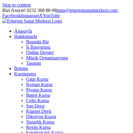
Skip to content
Bizi Arayın! 0232 368 88 08
|
msn@erturgutsanatmerkezi.com
Facebook
Instagram
X
YouTube
Anasayfa
Hakkımızda
Basında Biz
İş Başvurusu
Online Dersler
Müzik Organizasyonu
Tasarım
İletişim
Kurslarımız
Gitar Kursu
Keman Kursu
Piyano Kursu
Bateri Kursu
Çello Kursu
Şan Dersi
Klarnet Dersi
Diksiyon Kursu
Yazarlık Kursu
Resim Kursu
Fotoğrafçılık Kursu