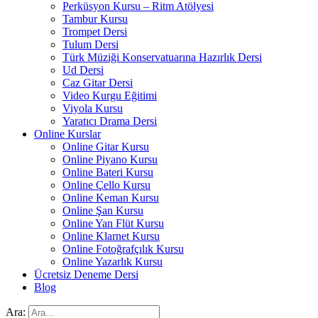
Perküsyon Kursu – Ritm Atölyesi
Tambur Kursu
Trompet Dersi
Tulum Dersi
Türk Müziği Konservatuarına Hazırlık Dersi
Ud Dersi
Caz Gitar Dersi
Video Kurgu Eğitimi
Viyola Kursu
Yaratıcı Drama Dersi
Online Kurslar
Online Gitar Kursu
Online Piyano Kursu
Online Bateri Kursu
Online Çello Kursu
Online Keman Kursu
Online Şan Kursu
Online Yan Flüt Kursu
Online Klarnet Kursu
Online Fotoğrafçılık Kursu
Online Yazarlık Kursu
Ücretsiz Deneme Dersi
Blog
Ara: