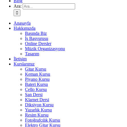
Blog
Ara:
Anasayfa
Hakkımızda
Basında Biz
İş Başvurusu
Online Dersler
Müzik Organizasyonu
Tasarım
İletişim
Kurslarımız
Gitar Kursu
Keman Kursu
Piyano Kursu
Bateri Kursu
Çello Kursu
Şan Dersi
Klarnet Dersi
Diksiyon Kursu
Yazarlık Kursu
Resim Kursu
Fotoğrafçılık Kursu
Elektro Gitar Kursu