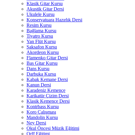
Klasik Gitar Kursu
Akustik Gitar Dersi
Ukulele Kursu
Konservatuara Hazırlık Dersi
Resim Kursu
Bağlama Kursu
Tiyatro Kursu
Yan Flüt Kursu
Saksafon Kursu
Akordeon Kursu
Flamenko Gitar Dersi
Bas Gitar Kursu
Dans Kursu
Darbuka Kursu
Kabak Kemane Dersi
Kanun Dersi
Karadeniz Kemençe
Karikatür Çizim Dersi
Klasik Kemençe Dersi
Kontrbass Kursu
Koro Çalışması
Mandolin Kursu
Ney Dersi
Okul Öncesi Müzik Eğitimi
Orff Eğitimi