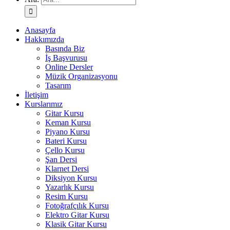
Anasayfa
Hakkımızda
Basında Biz
İş Başvurusu
Online Dersler
Müzik Organizasyonu
Tasarım
İletişim
Kurslarımız
Gitar Kursu
Keman Kursu
Piyano Kursu
Bateri Kursu
Çello Kursu
Şan Dersi
Klarnet Dersi
Diksiyon Kursu
Yazarlık Kursu
Resim Kursu
Fotoğrafçılık Kursu
Elektro Gitar Kursu
Klasik Gitar Kursu