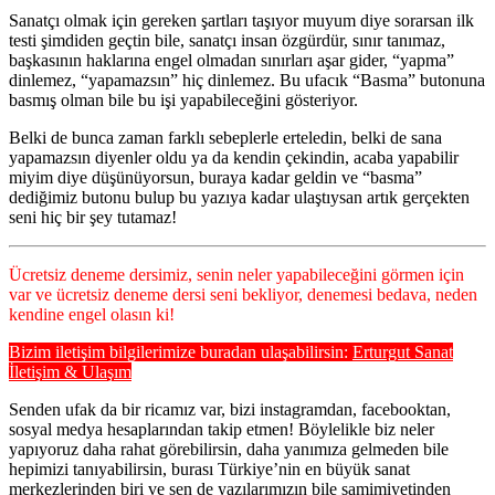
Sanatçı olmak için gereken şartları taşıyor muyum diye sorarsan ilk
testi şimdiden geçtin bile, sanatçı insan özgürdür, sınır tanımaz,
başkasının haklarına engel olmadan sınırları aşar gider, “yapma”
dinlemez, “yapamazsın” hiç dinlemez. Bu ufacık “Basma” butonuna
basmış olman bile bu işi yapabileceğini gösteriyor.
Belki de bunca zaman farklı sebeplerle erteledin, belki de sana
yapamazsın diyenler oldu ya da kendin çekindin, acaba yapabilir
miyim diye düşünüyorsun, buraya kadar geldin ve “basma”
dediğimiz butonu bulup bu yazıya kadar ulaştıysan artık gerçekten
seni hiç bir şey tutamaz!
Ücretsiz deneme dersimiz, senin neler yapabileceğini görmen için
var ve ücretsiz deneme dersi seni bekliyor, denemesi bedava, neden
kendine engel olasın ki!
Bizim iletişim bilgilerimize buradan ulaşabilirsin:
Erturgut Sanat
İletişim & Ulaşım
Senden ufak da bir ricamız var, bizi instagramdan, facebooktan,
sosyal medya hesaplarından takip etmen! Böylelikle biz neler
yapıyoruz daha rahat görebilirsin, daha yanımıza gelmeden bile
hepimizi tanıyabilirsin, burası Türkiye’nin en büyük sanat
merkezlerinden biri ve sen de yazılarımızın bile samimiyetinden