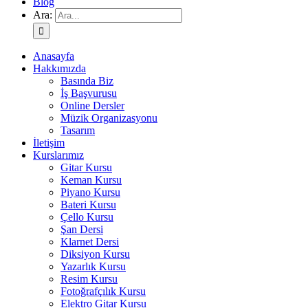
Blog
Ara:
Anasayfa
Hakkımızda
Basında Biz
İş Başvurusu
Online Dersler
Müzik Organizasyonu
Tasarım
İletişim
Kurslarımız
Gitar Kursu
Keman Kursu
Piyano Kursu
Bateri Kursu
Çello Kursu
Şan Dersi
Klarnet Dersi
Diksiyon Kursu
Yazarlık Kursu
Resim Kursu
Fotoğrafçılık Kursu
Elektro Gitar Kursu