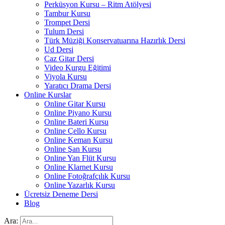
Perküsyon Kursu – Ritm Atölyesi
Tambur Kursu
Trompet Dersi
Tulum Dersi
Türk Müziği Konservatuarına Hazırlık Dersi
Ud Dersi
Caz Gitar Dersi
Video Kurgu Eğitimi
Viyola Kursu
Yaratıcı Drama Dersi
Online Kurslar
Online Gitar Kursu
Online Piyano Kursu
Online Bateri Kursu
Online Çello Kursu
Online Keman Kursu
Online Şan Kursu
Online Yan Flüt Kursu
Online Klarnet Kursu
Online Fotoğrafçılık Kursu
Online Yazarlık Kursu
Ücretsiz Deneme Dersi
Blog
Ara: