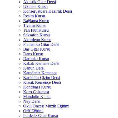
Akustik Gitar Dersi
Ukulele Kursu
Konservatuara Hazırlık Dersi
Resim Kursu
Bağlama Kursu
Tiyatro Kursu
Yan Flüt Kursu
Saksafon Kursu
Akordeon Kursu
Flamenko Gitar Dersi
Bas Gitar Kursu
Dans Kursu
Darbuka Kursu
Kabak Kemane Dersi
Kanun Dersi
Karadeniz Kemençe
Karikatür Çizim Dersi
Klasik Kemençe Dersi
Kontrbass Kursu
Koro Çalışması
Mandolin Kursu
Ney Dersi
Okul Öncesi Müzik Eğitimi
Orff Eğitimi
Perdesiz Gitar Kursu