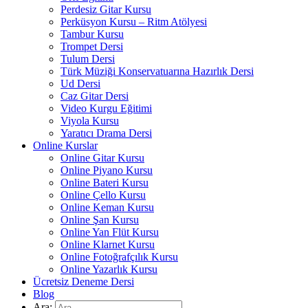
Perdesiz Gitar Kursu
Perküsyon Kursu – Ritm Atölyesi
Tambur Kursu
Trompet Dersi
Tulum Dersi
Türk Müziği Konservatuarına Hazırlık Dersi
Ud Dersi
Caz Gitar Dersi
Video Kurgu Eğitimi
Viyola Kursu
Yaratıcı Drama Dersi
Online Kurslar
Online Gitar Kursu
Online Piyano Kursu
Online Bateri Kursu
Online Çello Kursu
Online Keman Kursu
Online Şan Kursu
Online Yan Flüt Kursu
Online Klarnet Kursu
Online Fotoğrafçılık Kursu
Online Yazarlık Kursu
Ücretsiz Deneme Dersi
Blog
Ara: