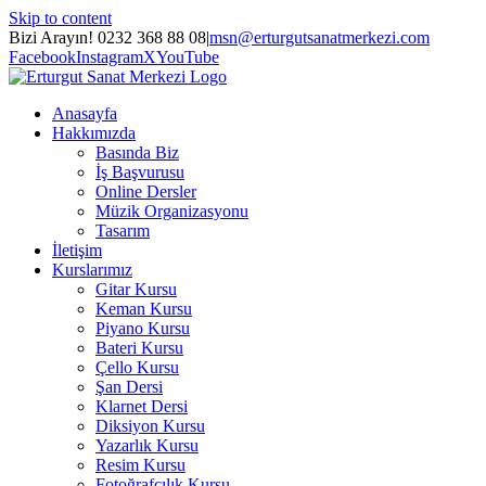
Skip to content
Bizi Arayın! 0232 368 88 08
|
msn@erturgutsanatmerkezi.com
Facebook
Instagram
X
YouTube
Anasayfa
Hakkımızda
Basında Biz
İş Başvurusu
Online Dersler
Müzik Organizasyonu
Tasarım
İletişim
Kurslarımız
Gitar Kursu
Keman Kursu
Piyano Kursu
Bateri Kursu
Çello Kursu
Şan Dersi
Klarnet Dersi
Diksiyon Kursu
Yazarlık Kursu
Resim Kursu
Fotoğrafçılık Kursu