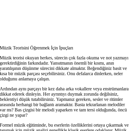
Müzik Teorisini Öğrenmek İçin İpuçları
Müzik teorisi okuyan herkes, sürecin çok fazla okuma ve not yazmayı
gerektirdiğinin farkındadır. Yansıtmanın önemli bir kısmı, anın
yaratılışının düşünme sürecini dikkate almaktır. Beğendiğiniz basit ve
kısa bir müzik parçası seçebilirsiniz. Onu defalarca dinlerken, neler
olduğunu anlamaya çalışın.
Ardından aynı parçayı bir kez daha arka vokallere veya enstrümanlara
dikkat ederek dinleyin. Her ayrıntıyı duymak zorunda değilsiniz,
beklentiyi düşük tutabilirsiniz. Yapmanız gereken, sesler ve ritimler
arasında herhangi bir bağlantı aramaktır. Basta tekrarlanan melodiler
var mı? Bas çizgisi bir melodi yaparken ve tam tersi olduğunda, öncü
çizgi ne yapar?
Formel müzik eğitiminde, bu eserlerin özelliklerini ortaya çıkarmak ve
tanımak için müzik analizi genellikle klasik eserlere odaklanır. Müzik