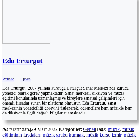
Eda Erturgut
Website
|
+ posts
Eda Erturgut, 2007 yılında kurduğu Erturgut Sanat Merkezi'nde kurucu
yönetici olarak görev yapmaktadır. Sanat merkezi, diksiyon ve müzik
eğitimi konularında uzmanlaşmış ve bireylere sanatsal gelişimleri için
önemli fırsatlar sunan bir platform olmuştur. Eda Erturgut, sanat
merkezinin yöneticiliği görevini üstlenerek, öğrencilere hem müzikle hem
de diksiyonla ilgili değerli bilgiler sunmaktadır.
&s tarafından.
|
29 Mart 2022
|
Kategoriler:
Genel
|
Tags:
müzik
,
müzik
eğitiminin faydaları
,
müzik grubu kurmak
,
müzik kursu izmir
,
müzik