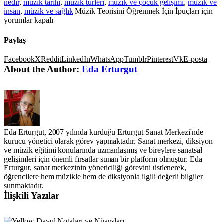
nedir
,
müzik tarihi
,
müzik türleri
,
müzik ve çocuk gelişimi
,
müzik ve
insan
,
müzik ve sağlık
|
Müzik Teorisini Öğrenmek İçin İpuçları için
yorumlar kapalı
Paylaş
Facebook
X
Reddit
LinkedIn
WhatsApp
Tumblr
Pinterest
Vk
E-posta
About the Author:
Eda Erturgut
Eda Erturgut, 2007 yılında kurduğu Erturgut Sanat Merkezi'nde
kurucu yönetici olarak görev yapmaktadır. Sanat merkezi, diksiyon
ve müzik eğitimi konularında uzmanlaşmış ve bireylere sanatsal
gelişimleri için önemli fırsatlar sunan bir platform olmuştur. Eda
Erturgut, sanat merkezinin yöneticiliği görevini üstlenerek,
öğrencilere hem müzikle hem de diksiyonla ilgili değerli bilgiler
sunmaktadır.
İlişkili Yazılar