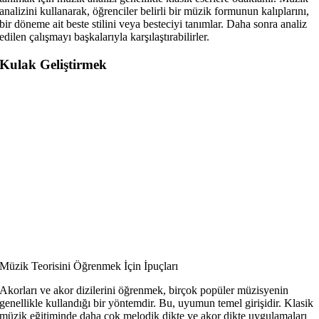
analizini kullanarak, öğrenciler belirli bir müzik formunun kalıplarını,
bir döneme ait beste stilini veya besteciyi tanımlar. Daha sonra analiz
edilen çalışmayı başkalarıyla karşılaştırabilirler.
Kulak Geliştirmek
Müzik Teorisini Öğrenmek İçin İpuçları
Akorları ve akor dizilerini öğrenmek, birçok popüler müzisyenin
genellikle kullandığı bir yöntemdir. Bu, uyumun temel girişidir. Klasik
müzik eğitiminde daha çok melodik dikte ve akor dikte uygulamaları