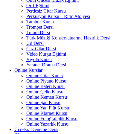
Okul Öncesi Müzik Eğitimi
Orff Eğitimi
Perdesiz Gitar Kursu
Perküsyon Kursu – Ritm Atölyesi
Tambur Kursu
Trompet Dersi
Tulum Dersi
Türk Müziği Konservatuarına Hazırlık Dersi
Ud Dersi
Caz Gitar Dersi
Video Kurgu Eğitimi
Viyola Kursu
Yaratıcı Drama Dersi
Online Kurslar
Online Gitar Kursu
Online Piyano Kursu
Online Bateri Kursu
Online Çello Kursu
Online Keman Kursu
Online Şan Kursu
Online Yan Flüt Kursu
Online Klarnet Kursu
Online Fotoğrafçılık Kursu
Online Yazarlık Kursu
Ücretsiz Deneme Dersi