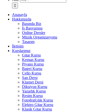
Anasayfa
Hakkımızda
Basında Biz
İş Başvurusu
Online Dersler
Müzik Organizasyonu
Tasarım
İletişim
Kurslarımız
Gitar Kursu
Keman Kursu
Piyano Kursu
Bateri Kursu
Çello Kursu
Şan Dersi
Klarnet Dersi
Diksiyon Kursu
Yazarlık Kursu
Resim Kursu
Fotoğrafçılık Kursu
Elektro Gitar Kursu
Klasik Gitar Kursu