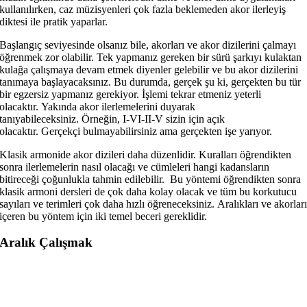
kullanılırken, caz müzisyenleri çok fazla beklemeden akor ilerleyiş
diktesi ile pratik yaparlar.
Başlangıç ​​seviyesinde olsanız bile, akorları ve akor dizilerini çalmayı
öğrenmek zor olabilir. Tek yapmanız gereken bir sürü şarkıyı kulaktan
kulağa çalışmaya devam etmek diyenler gelebilir ve bu akor dizilerini
tanımaya başlayacaksınız. Bu durumda, gerçek şu ki, gerçekten bu tür
bir egzersiz yapmanız gerekiyor. İşlemi tekrar etmeniz yeterli
olacaktır. Yakında akor ilerlemelerini duyarak
tanıyabileceksiniz. Örneğin, I-VI-II-V sizin için açık
olacaktır. Gerçekçi bulmayabilirsiniz ama gerçekten işe yarıyor.
Klasik armonide akor dizileri daha düzenlidir. Kuralları öğrendikten
sonra ilerlemelerin nasıl olacağı ve cümleleri hangi kadansların
bitireceği çoğunlukla tahmin edilebilir. Bu yöntemi öğrendikten sonra
klasik armoni dersleri de çok daha kolay olacak ve tüm bu korkutucu
sayıları ve terimleri çok daha hızlı öğreneceksiniz. Aralıkları ve akorlar
içeren bu yöntem için iki temel beceri gereklidir.
Aralık Çalışmak