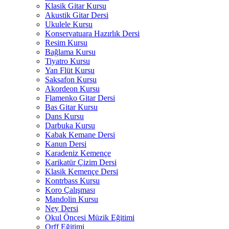
Klasik Gitar Kursu
Akustik Gitar Dersi
Ukulele Kursu
Konservatuara Hazırlık Dersi
Resim Kursu
Bağlama Kursu
Tiyatro Kursu
Yan Flüt Kursu
Saksafon Kursu
Akordeon Kursu
Flamenko Gitar Dersi
Bas Gitar Kursu
Dans Kursu
Darbuka Kursu
Kabak Kemane Dersi
Kanun Dersi
Karadeniz Kemençe
Karikatür Çizim Dersi
Klasik Kemençe Dersi
Kontrbass Kursu
Koro Çalışması
Mandolin Kursu
Ney Dersi
Okul Öncesi Müzik Eğitimi
Orff Eğitimi