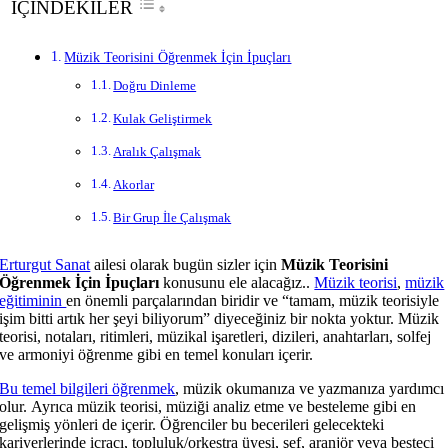
İÇİNDEKİLER
Müzik Teorisini Öğrenmek İçin İpuçları
Doğru Dinleme
Kulak Geliştirmek
Aralık Çalışmak
Akorlar
Bir Grup İle Çalışmak
Erturgut Sanat
ailesi olarak bugün sizler için
Müzik Teorisini
Öğrenmek İçin İpuçları
konusunu ele alacağız..
Müzik teorisi
,
müzik
eğitiminin
en önemli parçalarından biridir ve “tamam, müzik teorisiyle
işim bitti artık her şeyi biliyorum” diyeceğiniz bir nokta yoktur. Müzik
teorisi, notaları, ritimleri, müzikal işaretleri, dizileri, anahtarları, solfej
ve armoniyi öğrenme gibi en temel konuları içerir.
Bu temel bilgileri öğrenmek
, müzik okumanıza ve yazmanıza yardımcı
olur. Ayrıca müzik teorisi, müziği analiz etme ve besteleme gibi en
gelişmiş yönleri de içerir. Öğrenciler bu becerileri gelecekteki
kariyerlerinde icracı, topluluk/orkestra üyesi, şef, aranjör veya besteci