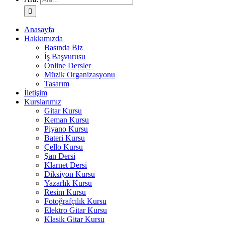
Anasayfa
Hakkımızda
Basında Biz
İş Başvurusu
Online Dersler
Müzik Organizasyonu
Tasarım
İletişim
Kurslarımız
Gitar Kursu
Keman Kursu
Piyano Kursu
Bateri Kursu
Çello Kursu
Şan Dersi
Klarnet Dersi
Diksiyon Kursu
Yazarlık Kursu
Resim Kursu
Fotoğrafçılık Kursu
Elektro Gitar Kursu
Klasik Gitar Kursu