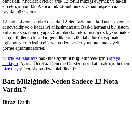
olmasıdır. Ancak izleyiciler artık 12 tonlu müziği duymak ve takdir
etmek için eğitildi. Ayrıca mikrotonal müzik yapan nispeten az
sayıda müzisyen var.
12 tonlu sistem standart olsa da, 12’den fazla nota kullanan sistemler
deneyseldir ve o kadar iyi anlaşılmamıştır. Başka herhangi bir sistem
kullanmak sizi öncü yapar. Son olarak, mikrotonal müzik yaratmakla
en çok ilgilenen insanlar genellikle müziği daha ünsüz yapmakla
ilgilenmezler. Alışılmadık ve modern sesler yaratma potansiyeli
görme eğilimindedirler.
Müzik Kurslarımız
hakkında ayrıntılı bilgi edinmek için
Buraya
Tıklayın
. Ayrıca Ücretsiz Deneme Derslerimize katılmak için hemen
bize ulaşıp
ücretsiz randevu alabilirsiniz..
Batı Müziğinde Neden Sadece 12 Nota
Vardır?
Biraz Tarih