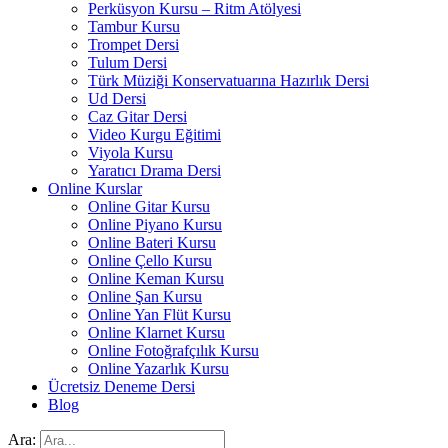
Perküsyon Kursu – Ritm Atölyesi
Tambur Kursu
Trompet Dersi
Tulum Dersi
Türk Müziği Konservatuarına Hazırlık Dersi
Ud Dersi
Caz Gitar Dersi
Video Kurgu Eğitimi
Viyola Kursu
Yaratıcı Drama Dersi
Online Kurslar
Online Gitar Kursu
Online Piyano Kursu
Online Bateri Kursu
Online Çello Kursu
Online Keman Kursu
Online Şan Kursu
Online Yan Flüt Kursu
Online Klarnet Kursu
Online Fotoğrafçılık Kursu
Online Yazarlık Kursu
Ücretsiz Deneme Dersi
Blog
Ara: