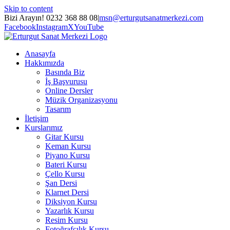
Skip to content
Bizi Arayın! 0232 368 88 08
|
msn@erturgutsanatmerkezi.com
Facebook
Instagram
X
YouTube
Anasayfa
Hakkımızda
Basında Biz
İş Başvurusu
Online Dersler
Müzik Organizasyonu
Tasarım
İletişim
Kurslarımız
Gitar Kursu
Keman Kursu
Piyano Kursu
Bateri Kursu
Çello Kursu
Şan Dersi
Klarnet Dersi
Diksiyon Kursu
Yazarlık Kursu
Resim Kursu
Fotoğrafçılık Kursu