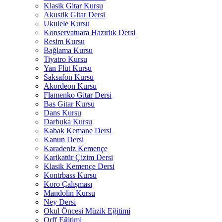
Klasik Gitar Kursu
Akustik Gitar Dersi
Ukulele Kursu
Konservatuara Hazırlık Dersi
Resim Kursu
Bağlama Kursu
Tiyatro Kursu
Yan Flüt Kursu
Saksafon Kursu
Akordeon Kursu
Flamenko Gitar Dersi
Bas Gitar Kursu
Dans Kursu
Darbuka Kursu
Kabak Kemane Dersi
Kanun Dersi
Karadeniz Kemençe
Karikatür Çizim Dersi
Klasik Kemençe Dersi
Kontrbass Kursu
Koro Çalışması
Mandolin Kursu
Ney Dersi
Okul Öncesi Müzik Eğitimi
Orff Eğitimi