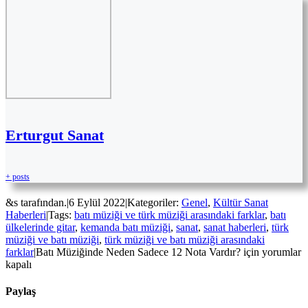
Erturgut Sanat
+ posts
&s tarafından.
|
6 Eylül 2022
|
Kategoriler:
Genel
,
Kültür Sanat
Haberleri
|
Tags:
batı müziği ve türk müziği arasındaki farklar
,
batı
ülkelerinde gitar
,
kemanda batı müziği
,
sanat
,
sanat haberleri
,
türk
müziği ve batı müziği
,
türk müziği ve batı müziği arasındaki
farklar
|
Batı Müziğinde Neden Sadece 12 Nota Vardır? için
yorumlar
kapalı
Paylaş