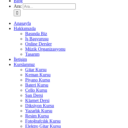
Blog
Ara:
Anasayfa
Hakkımızda
Basında Biz
İş Başvurusu
Online Dersler
Müzik Organizasyonu
Tasarım
İletişim
Kurslarımız
Gitar Kursu
Keman Kursu
Piyano Kursu
Bateri Kursu
Çello Kursu
Şan Dersi
Klarnet Dersi
Diksiyon Kursu
Yazarlık Kursu
Resim Kursu
Fotoğrafçılık Kursu
Elektro Gitar Kursu