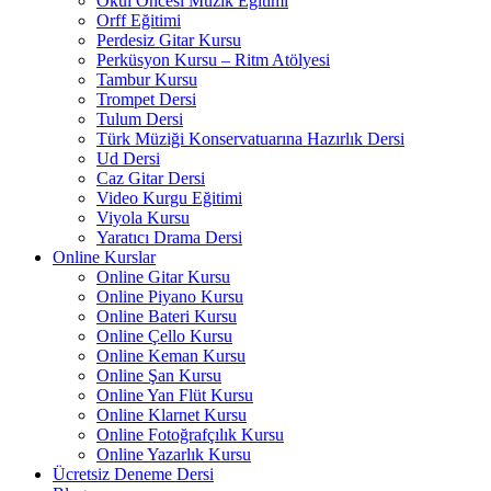
Okul Öncesi Müzik Eğitimi
Orff Eğitimi
Perdesiz Gitar Kursu
Perküsyon Kursu – Ritm Atölyesi
Tambur Kursu
Trompet Dersi
Tulum Dersi
Türk Müziği Konservatuarına Hazırlık Dersi
Ud Dersi
Caz Gitar Dersi
Video Kurgu Eğitimi
Viyola Kursu
Yaratıcı Drama Dersi
Online Kurslar
Online Gitar Kursu
Online Piyano Kursu
Online Bateri Kursu
Online Çello Kursu
Online Keman Kursu
Online Şan Kursu
Online Yan Flüt Kursu
Online Klarnet Kursu
Online Fotoğrafçılık Kursu
Online Yazarlık Kursu
Ücretsiz Deneme Dersi