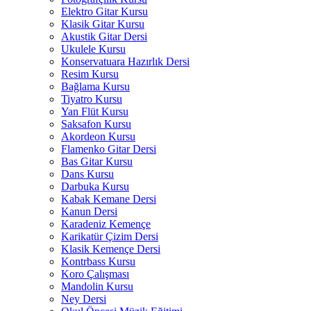
Elektro Gitar Kursu
Klasik Gitar Kursu
Akustik Gitar Dersi
Ukulele Kursu
Konservatuara Hazırlık Dersi
Resim Kursu
Bağlama Kursu
Tiyatro Kursu
Yan Flüt Kursu
Saksafon Kursu
Akordeon Kursu
Flamenko Gitar Dersi
Bas Gitar Kursu
Dans Kursu
Darbuka Kursu
Kabak Kemane Dersi
Kanun Dersi
Karadeniz Kemençe
Karikatür Çizim Dersi
Klasik Kemençe Dersi
Kontrbass Kursu
Koro Çalışması
Mandolin Kursu
Ney Dersi