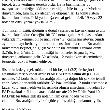
birçok taviz verilmesi gerekiyordu. Hatta bazı insanlar bu
uzlaşmaların müziğe ciddi zarar verdiğine bile inanıyor. Modern
dünyamızda, tüm müzik aletleri ve ekipmanları 12 tonlu sistem
üzerine kuruludur. Peki ya kulağa en saf gelen müzik 19 veya 22
notadan oluşuyorsa? yoksa 51 mi?
Tüm insan müziği, görünüşte doğal yasalardan kaynaklanan uyum
üzerine kuruludur. Örneğin, bir “C” notası çalın. Arkadaşınızdan
yukarıda mükemmel bir beşinci veya “G” çalmasını isteyin. Şimdi
aynı iki notayı herhangi bir modern enstrümanda çalın. Bu aralık,
mükemmel beşinci, en güçlü ve en ünsüz aralıktır. Frekans oranı
3:2’dir. Bu, G’nin, C’nin titreştiği her iki sefer başına üç kez
titreşeceği anlamına gelir. Ve aslında, 12 tonlu akort sistemimizde,
beşinciler çok iyi temsil ediliyor.
Sistemimizde gerçek mükemmel bir beşinci (3:2) ile beşinci
arasındaki fark o kadar azdır ki bir
PAD’nin altına düşer.
. Bu
nedenle, 12 tonlu sistem bu aralığı oldukça doğru bir şekilde temsil
eder. Ancak her aralık farklıdır. Ve bazı aralıklar 12 tonlu sistemde o
kadar kötü temsil ediliyor ki, aslında olması amaçlanan notadan 10
PAD uzaktalar. İki nota arasındaki mesafe 20 PAD’dir. Yani 10
PAD’lik bir tutarsızlık iki notanın tam ortasındadır ve çok
ciddidir. Bu, aralığın büyük ölçüde yanlış olduğu anlamına gelir.