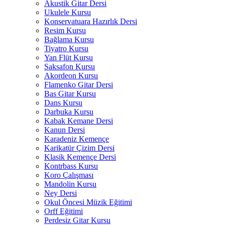
Akustik Gitar Dersi
Ukulele Kursu
Konservatuara Hazırlık Dersi
Resim Kursu
Bağlama Kursu
Tiyatro Kursu
Yan Flüt Kursu
Saksafon Kursu
Akordeon Kursu
Flamenko Gitar Dersi
Bas Gitar Kursu
Dans Kursu
Darbuka Kursu
Kabak Kemane Dersi
Kanun Dersi
Karadeniz Kemençe
Karikatür Çizim Dersi
Klasik Kemençe Dersi
Kontrbass Kursu
Koro Çalışması
Mandolin Kursu
Ney Dersi
Okul Öncesi Müzik Eğitimi
Orff Eğitimi
Perdesiz Gitar Kursu