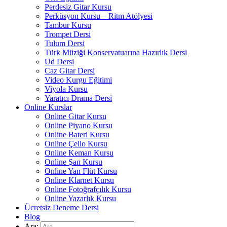
Perdesiz Gitar Kursu
Perküsyon Kursu – Ritm Atölyesi
Tambur Kursu
Trompet Dersi
Tulum Dersi
Türk Müziği Konservatuarına Hazırlık Dersi
Ud Dersi
Caz Gitar Dersi
Video Kurgu Eğitimi
Viyola Kursu
Yaratıcı Drama Dersi
Online Kurslar
Online Gitar Kursu
Online Piyano Kursu
Online Bateri Kursu
Online Çello Kursu
Online Keman Kursu
Online Şan Kursu
Online Yan Flüt Kursu
Online Klarnet Kursu
Online Fotoğrafçılık Kursu
Online Yazarlık Kursu
Ücretsiz Deneme Dersi
Blog
Ara: