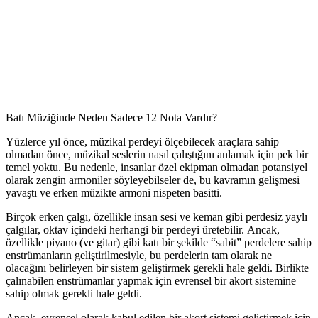
Batı Müziğinde Neden Sadece 12 Nota Vardır?
Yüzlerce yıl önce, müzikal perdeyi ölçebilecek araçlara sahip
olmadan önce, müzikal seslerin nasıl çalıştığını anlamak için pek bir
temel yoktu. Bu nedenle, insanlar özel ekipman olmadan potansiyel
olarak zengin armoniler söyleyebilseler de, bu kavramın gelişmesi
yavaştı ve erken müzikte armoni nispeten basitti.
Birçok erken çalgı, özellikle insan sesi ve keman gibi perdesiz yaylı
çalgılar, oktav içindeki herhangi bir perdeyi üretebilir. Ancak,
özellikle piyano (ve gitar) gibi katı bir şekilde “sabit” perdelere sahip
enstrümanların geliştirilmesiyle, bu perdelerin tam olarak ne
olacağını belirleyen bir sistem geliştirmek gerekli hale geldi. Birlikte
çalınabilen enstrümanlar yapmak için evrensel bir akort sistemine
sahip olmak gerekli hale geldi.
Ancak, evrensel olarak kabul edilen bir akort sistemi geliştirmek için