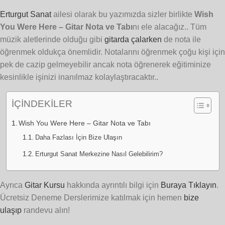
Erturgut Sanat
ailesi olarak bu yazımızda sizler birlikte
Wish
You Were Here – Gitar Nota ve Tabı
nı ele alacağız.. Tüm
müzik aletlerinde olduğu gibi
gitarda çalarken
de nota ile
öğrenmek oldukça önemlidir. Notalarını öğrenmek çoğu kişi için
pek de cazip gelmeyebilir ancak nota öğrenerek eğitiminize
kesinlikle işinizi inanılmaz kolaylaştıracaktır..
İÇİNDEKİLER
Wish You Were Here – Gitar Nota ve Tabı
Daha Fazlası İçin Bize Ulaşın
Erturgut Sanat Merkezine Nasıl Gelebilirim?
Ayrıca
Gitar Kursu
hakkında ayrıntılı bilgi için
Buraya Tıklayın
.
Ücretsiz Deneme Derslerimize katılmak için hemen
bize
ulaşıp
randevu alın!