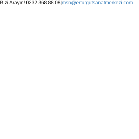
Skip
Bizi Arayın! 0232 368 88 08
|
msn@erturgutsanatmerkezi.com
to
Facebook
Instagram
X
YouTube
content