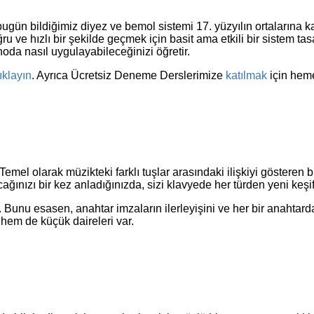
ugün bildiğimiz diyez ve bemol sistemi 17. yüzyılın ortalarına k
u ve hızlı bir şekilde geçmek için basit ama etkili bir sistem tas
yanoda nasıl uygulayabileceğinizi öğretir.
ıklayın
. Ayrıca Ücretsiz Deneme Derslerimize
katılmak
için he
 Temel olarak müzikteki farklı tuşlar arasındaki ilişkiyi gösteren
cağınızı bir kez anladığınızda, sizi klavyede her türden yeni keşif
ar. Bunu esasen, anahtar imzaların ilerleyişini ve her bir anahta
 hem de küçük daireleri var.