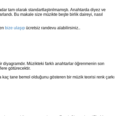
adar tam olarak standartlaştırılmamıştı. Anahtarda diyez ve
arlandı. Bu makale size müzikte beşte birlik daireyi, nasıl
men
bize ulaşıp
ücretsiz randevu alabilirsiniz..
 bir diyagramdır. Müzikteki farklı anahtarlar öğrenmenin son
lere götürecektir.
rda kaç tane bemol olduğunu gösteren bir müzik teorisi renk çarkı