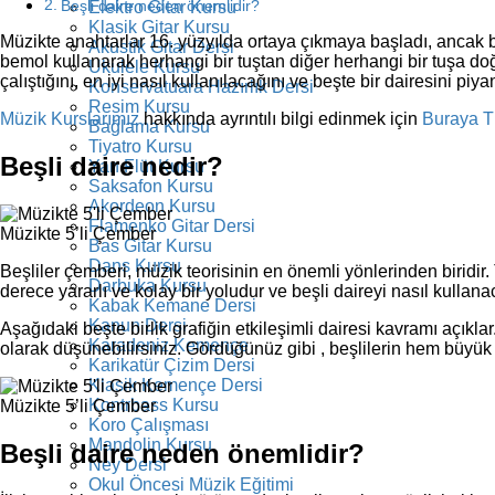
Beşli daire neden önemlidir?
Elektro Gitar Kursu
Klasik Gitar Kursu
Müzikte anahtarlar 16. yüzyılda ortaya çıkmaya başladı, ancak b
Akustik Gitar Dersi
bemol kullanarak herhangi bir tuştan diğer herhangi bir tuşa doğr
Ukulele Kursu
çalıştığını, en iyi nasıl kullanılacağını ve beşte bir dairesini pi
Konservatuara Hazırlık Dersi
Resim Kursu
Müzik Kurslarımız
hakkında ayrıntılı bilgi edinmek için
Buraya T
Bağlama Kursu
Tiyatro Kursu
Beşli daire nedir?
Yan Flüt Kursu
Saksafon Kursu
Akordeon Kursu
Flamenko Gitar Dersi
Müzikte 5’li Çember
Bas Gitar Kursu
Dans Kursu
Beşliler çemberi, müzik teorisinin en önemli yönlerinden biridir.
Darbuka Kursu
derece yararlı ve kolay bir yoludur ve beşli daireyi nasıl kullana
Kabak Kemane Dersi
Kanun Dersi
Aşağıdaki beşte birlik grafiğin etkileşimli dairesi kavramı açıkl
Karadeniz Kemençe
olarak düşünebilirsiniz. Gördüğünüz gibi , beşlilerin hem büyük
Karikatür Çizim Dersi
Klasik Kemençe Dersi
Kontrbass Kursu
Müzikte 5’li Çember
Koro Çalışması
Mandolin Kursu
Beşli daire neden önemlidir?
Ney Dersi
Okul Öncesi Müzik Eğitimi