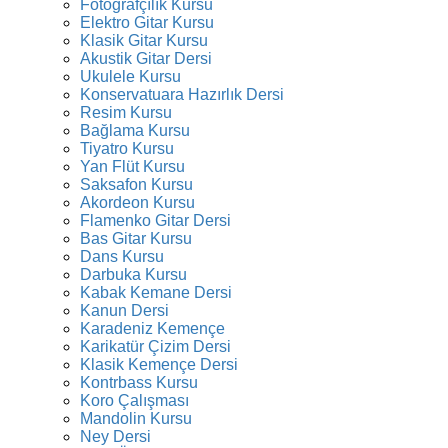
Fotoğrafçılık Kursu
Elektro Gitar Kursu
Klasik Gitar Kursu
Akustik Gitar Dersi
Ukulele Kursu
Konservatuara Hazırlık Dersi
Resim Kursu
Bağlama Kursu
Tiyatro Kursu
Yan Flüt Kursu
Saksafon Kursu
Akordeon Kursu
Flamenko Gitar Dersi
Bas Gitar Kursu
Dans Kursu
Darbuka Kursu
Kabak Kemane Dersi
Kanun Dersi
Karadeniz Kemençe
Karikatür Çizim Dersi
Klasik Kemençe Dersi
Kontrbass Kursu
Koro Çalışması
Mandolin Kursu
Ney Dersi