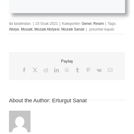
&s tarafından.
|
23 Ocak 2021
|
Kategoriler:
Genel
,
Resim
|
Tags:
Mozaik
Atolye
,
Mozaik
,
Mozaik Atolyesi
,
Mozaik Sanatı
|
yorumlar kapalı
Sanatı
için
Paylaş
Facebook
X
Reddit
LinkedIn
WhatsApp
Tumblr
Pinterest
Vk
E-
posta
About the Author:
Erturgut Sanat