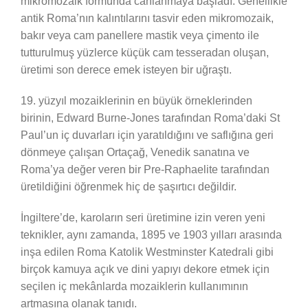
mikromozaik formunda canlanmaya başladı. Genellikle
antik Roma’nın kalıntılarını tasvir eden mikromozaik,
bakır veya cam panellere mastik veya çimento ile
tutturulmuş yüzlerce küçük cam tesseradan oluşan,
üretimi son derece emek isteyen bir uğraştı.
19. yüzyıl mozaiklerinin en büyük örneklerinden
birinin, Edward Burne-Jones tarafından Roma’daki St
Paul’un iç duvarları için yaratıldığını ve saflığına geri
dönmeye çalışan Ortaçağ, Venedik sanatına ve
Roma’ya değer veren bir Pre-Raphaelite tarafından
üretildiğini öğrenmek hiç de şaşırtıcı değildir.
İngiltere’de, karoların seri üretimine izin veren yeni
teknikler, aynı zamanda, 1895 ve 1903 yılları arasında
inşa edilen Roma Katolik Westminster Katedrali gibi
birçok kamuya açık ve dini yapıyı dekore etmek için
seçilen iç mekânlarda mozaiklerin kullanımının
artmasına olanak tanıdı.