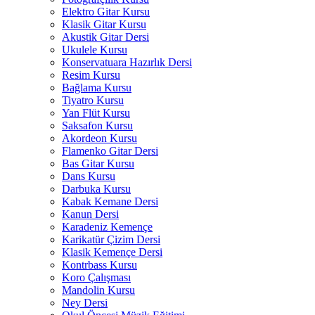
Elektro Gitar Kursu
Klasik Gitar Kursu
Akustik Gitar Dersi
Ukulele Kursu
Konservatuara Hazırlık Dersi
Resim Kursu
Bağlama Kursu
Tiyatro Kursu
Yan Flüt Kursu
Saksafon Kursu
Akordeon Kursu
Flamenko Gitar Dersi
Bas Gitar Kursu
Dans Kursu
Darbuka Kursu
Kabak Kemane Dersi
Kanun Dersi
Karadeniz Kemençe
Karikatür Çizim Dersi
Klasik Kemençe Dersi
Kontrbass Kursu
Koro Çalışması
Mandolin Kursu
Ney Dersi