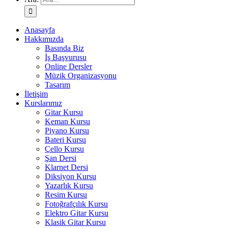
Anasayfa
Hakkımızda
Basında Biz
İş Başvurusu
Online Dersler
Müzik Organizasyonu
Tasarım
İletişim
Kurslarımız
Gitar Kursu
Keman Kursu
Piyano Kursu
Bateri Kursu
Çello Kursu
Şan Dersi
Klarnet Dersi
Diksiyon Kursu
Yazarlık Kursu
Resim Kursu
Fotoğrafçılık Kursu
Elektro Gitar Kursu
Klasik Gitar Kursu