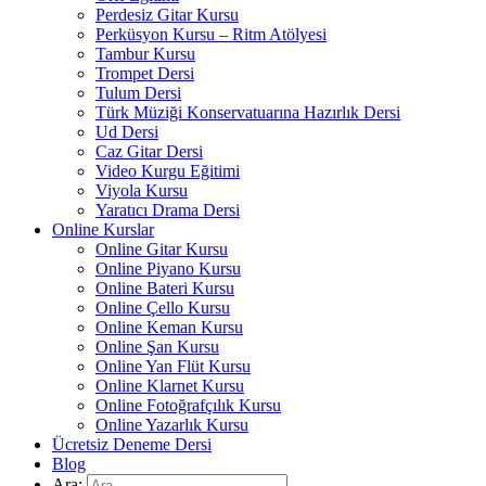
Perdesiz Gitar Kursu
Perküsyon Kursu – Ritm Atölyesi
Tambur Kursu
Trompet Dersi
Tulum Dersi
Türk Müziği Konservatuarına Hazırlık Dersi
Ud Dersi
Caz Gitar Dersi
Video Kurgu Eğitimi
Viyola Kursu
Yaratıcı Drama Dersi
Online Kurslar
Online Gitar Kursu
Online Piyano Kursu
Online Bateri Kursu
Online Çello Kursu
Online Keman Kursu
Online Şan Kursu
Online Yan Flüt Kursu
Online Klarnet Kursu
Online Fotoğrafçılık Kursu
Online Yazarlık Kursu
Ücretsiz Deneme Dersi
Blog
Ara: