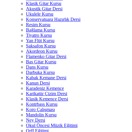
Klasik Gitar Kursu
Akustik Gitar Dersi
Ukulele Kursu
Konservatuara Hazırlık Dersi
Resim Kursu
Bağlama Kursu
Tiyatro Kursu
Yan Flüt Kursu
Saksafon Kursu
Akordeon Kursu
Flamenko Gitar Dersi
Bas Gitar Kursu
Dans Kursu
Darbuka Kursu
Kabak Kemane Dersi
Kanun Dersi
Karadeniz Kemençe
Karikatür Çizim Dersi
Klasik Kemençe Dersi
Kontrbass Kursu
Koro Çalışması
Mandolin Kursu
Ney Dersi
Okul Öncesi Müzik Eğitimi
Orff Eğitimi