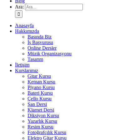
Blog
Ara:
Anasayfa
Hakkımızda
Basında Biz
İş Başvurusu
Online Dersler
Müzik Organizasyonu
Tasarım
İletişim
Kurslarımız
Gitar Kursu
Keman Kursu
Piyano Kursu
Bateri Kursu
Çello Kursu
Şan Dersi
Klarnet Dersi
Diksiyon Kursu
Yazarlık Kursu
Resim Kursu
Fotoğrafçılık Kursu
Elektro Gitar Kursu