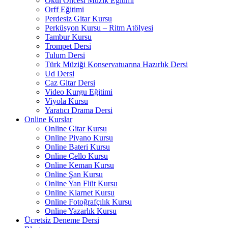
Okul Öncesi Müzik Eğitimi
Orff Eğitimi
Perdesiz Gitar Kursu
Perküsyon Kursu – Ritm Atölyesi
Tambur Kursu
Trompet Dersi
Tulum Dersi
Türk Müziği Konservatuarına Hazırlık Dersi
Ud Dersi
Caz Gitar Dersi
Video Kurgu Eğitimi
Viyola Kursu
Yaratıcı Drama Dersi
Online Kurslar
Online Gitar Kursu
Online Piyano Kursu
Online Bateri Kursu
Online Çello Kursu
Online Keman Kursu
Online Şan Kursu
Online Yan Flüt Kursu
Online Klarnet Kursu
Online Fotoğrafçılık Kursu
Online Yazarlık Kursu
Ücretsiz Deneme Dersi