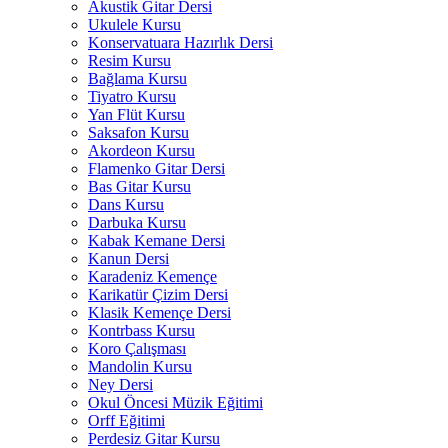
Akustik Gitar Dersi
Ukulele Kursu
Konservatuara Hazırlık Dersi
Resim Kursu
Bağlama Kursu
Tiyatro Kursu
Yan Flüt Kursu
Saksafon Kursu
Akordeon Kursu
Flamenko Gitar Dersi
Bas Gitar Kursu
Dans Kursu
Darbuka Kursu
Kabak Kemane Dersi
Kanun Dersi
Karadeniz Kemençe
Karikatür Çizim Dersi
Klasik Kemençe Dersi
Kontrbass Kursu
Koro Çalışması
Mandolin Kursu
Ney Dersi
Okul Öncesi Müzik Eğitimi
Orff Eğitimi
Perdesiz Gitar Kursu