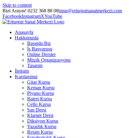
Skip to content
Bizi Arayın! 0232 368 88 08
|
msn@erturgutsanatmerkezi.com
Facebook
Instagram
X
YouTube
Anasayfa
Hakkımızda
Basında Biz
İş Başvurusu
Online Dersler
Müzik Organizasyonu
Tasarım
İletişim
Kurslarımız
Gitar Kursu
Keman Kursu
Piyano Kursu
Bateri Kursu
Çello Kursu
Şan Dersi
Klarnet Dersi
Diksiyon Kursu
Yazarlık Kursu
Resim Kursu
Fotoğrafçılık Kursu