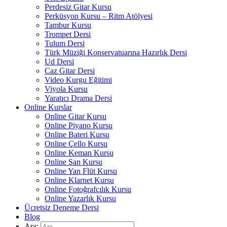
Perdesiz Gitar Kursu
Perküsyon Kursu – Ritm Atölyesi
Tambur Kursu
Trompet Dersi
Tulum Dersi
Türk Müziği Konservatuarına Hazırlık Dersi
Ud Dersi
Caz Gitar Dersi
Video Kurgu Eğitimi
Viyola Kursu
Yaratıcı Drama Dersi
Online Kurslar
Online Gitar Kursu
Online Piyano Kursu
Online Bateri Kursu
Online Çello Kursu
Online Keman Kursu
Online Şan Kursu
Online Yan Flüt Kursu
Online Klarnet Kursu
Online Fotoğrafçılık Kursu
Online Yazarlık Kursu
Ücretsiz Deneme Dersi
Blog
Ara: