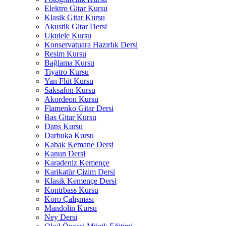
Elektro Gitar Kursu
Klasik Gitar Kursu
Akustik Gitar Dersi
Ukulele Kursu
Konservatuara Hazırlık Dersi
Resim Kursu
Bağlama Kursu
Tiyatro Kursu
Yan Flüt Kursu
Saksafon Kursu
Akordeon Kursu
Flamenko Gitar Dersi
Bas Gitar Kursu
Dans Kursu
Darbuka Kursu
Kabak Kemane Dersi
Kanun Dersi
Karadeniz Kemençe
Karikatür Çizim Dersi
Klasik Kemençe Dersi
Kontrbass Kursu
Koro Çalışması
Mandolin Kursu
Ney Dersi