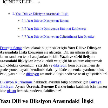
İÇİNDEKİLER
Yazı Dili ve Diksiyon Arasındaki İlişki
Yazı Dili ve Diksiyonun Tanımı
Yazı Dili ile Diksiyonun Birbirini Etkilemesi
Yazı Dili ve Diksiyonun Geliştirilmesi İçin Öneriler
Erturgut Sanat
ailesi olarak bugün sizler için
Yazı Dili ve Diksiyon
Arasındaki İlişki
konusunu ele alacağız. Dil, insanların iletişim
kurmasında en temel araçlardan biridir.
Yazılı ve sözlü iletişim
arasındaki ilişkiyi anlamak
, etkili ve güçlü bir anlatım oluşturmak
için oldukça önemlidir. Yazı dili ve
diksiyon
, hem bireysel hem de
profesyonel hayatta kendimizi daha iyi ifade etmemize yardımcı olur.
Peki, yazı dili ile
diksiyon
arasındaki ilişki nedir ve nasıl geliştirilebilir?
Diksiyon Kurslarımız
hakkında ayrıntılı bilgi edinmek için
Buraya
Tıklayın
. Ayrıca
Ücretsiz Deneme Derslerimize
katılmak için hemen
bize
ulaşıp
ücretsiz randevu alabilirsiniz!
Yazı Dili ve Diksiyon Arasındaki İlişki