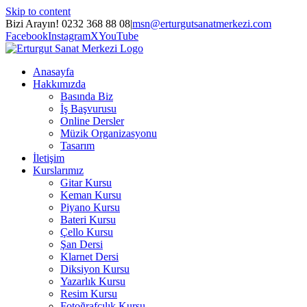
Skip to content
Bizi Arayın! 0232 368 88 08
|
msn@erturgutsanatmerkezi.com
Facebook
Instagram
X
YouTube
Anasayfa
Hakkımızda
Basında Biz
İş Başvurusu
Online Dersler
Müzik Organizasyonu
Tasarım
İletişim
Kurslarımız
Gitar Kursu
Keman Kursu
Piyano Kursu
Bateri Kursu
Çello Kursu
Şan Dersi
Klarnet Dersi
Diksiyon Kursu
Yazarlık Kursu
Resim Kursu
Fotoğrafçılık Kursu