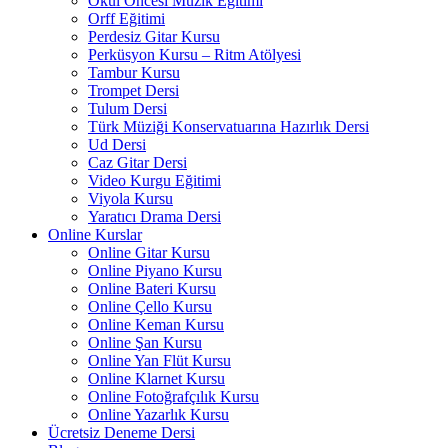
Okul Öncesi Müzik Eğitimi
Orff Eğitimi
Perdesiz Gitar Kursu
Perküsyon Kursu – Ritm Atölyesi
Tambur Kursu
Trompet Dersi
Tulum Dersi
Türk Müziği Konservatuarına Hazırlık Dersi
Ud Dersi
Caz Gitar Dersi
Video Kurgu Eğitimi
Viyola Kursu
Yaratıcı Drama Dersi
Online Kurslar
Online Gitar Kursu
Online Piyano Kursu
Online Bateri Kursu
Online Çello Kursu
Online Keman Kursu
Online Şan Kursu
Online Yan Flüt Kursu
Online Klarnet Kursu
Online Fotoğrafçılık Kursu
Online Yazarlık Kursu
Ücretsiz Deneme Dersi