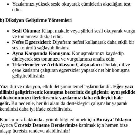
Yazılarınızı yüksek sesle okuyarak cümlelerin akıcılığını test
edin.
b) Diksiyon Geliştirme Yöntemleri
Sesli Okuma:
Kitap, makale veya şiirleri sesli okuyarak vurgu
ve tonlamaya dikkat edin.
Nefes Egzersizleri:
Diyafram nefesi kullanarak daha etkili bir
ses kontrolü sağlayabilirsiniz.
Ayna Karşısında Konuşma:
Konuşmalarınızı kaydedip
dinleyerek ses tonunuzu ve vurgularınızı analiz edin.
Tekerlemeler ve Artikülasyon Çalışmaları:
Dudak, dil ve
çene kaslarını çalıştıran egzersizler yaparak net bir konuşma
geliştirebilirsiniz.
Yazı dili ve diksiyon, etkili iletişimin temel taşlarındandır.
Eğer yazı
dilinizi geliştirirseniz konuşma beceriniz de güçlenir, aynı şekilde
diksiyonunuzu ilerletirseniz yazılarınız daha etkileyici hale
gelir.
Bu nedenle, her iki alanı da destekleyici çalışmalar yaparak
kendinizi daha iyi ifade edebilirsiniz.
Kurslarımız hakkında ayrıntılı bilgi edinmek için
Buraya Tıklayın
.
Ayrıca
Ücretsiz Deneme Derslerimize
katılmak için hemen bize
ulaşıp ücretsiz randevu alabilirsiniz!