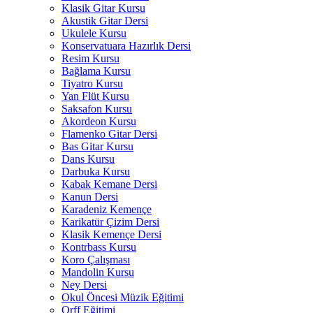
Klasik Gitar Kursu
Akustik Gitar Dersi
Ukulele Kursu
Konservatuara Hazırlık Dersi
Resim Kursu
Bağlama Kursu
Tiyatro Kursu
Yan Flüt Kursu
Saksafon Kursu
Akordeon Kursu
Flamenko Gitar Dersi
Bas Gitar Kursu
Dans Kursu
Darbuka Kursu
Kabak Kemane Dersi
Kanun Dersi
Karadeniz Kemençe
Karikatür Çizim Dersi
Klasik Kemençe Dersi
Kontrbass Kursu
Koro Çalışması
Mandolin Kursu
Ney Dersi
Okul Öncesi Müzik Eğitimi
Orff Eğitimi