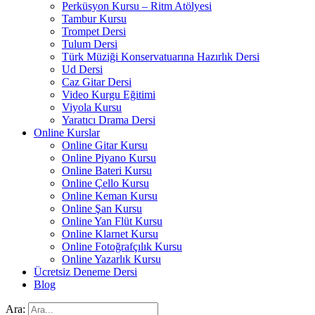
Perküsyon Kursu – Ritm Atölyesi
Tambur Kursu
Trompet Dersi
Tulum Dersi
Türk Müziği Konservatuarına Hazırlık Dersi
Ud Dersi
Caz Gitar Dersi
Video Kurgu Eğitimi
Viyola Kursu
Yaratıcı Drama Dersi
Online Kurslar
Online Gitar Kursu
Online Piyano Kursu
Online Bateri Kursu
Online Çello Kursu
Online Keman Kursu
Online Şan Kursu
Online Yan Flüt Kursu
Online Klarnet Kursu
Online Fotoğrafçılık Kursu
Online Yazarlık Kursu
Ücretsiz Deneme Dersi
Blog
Ara: