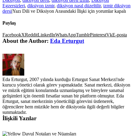
Diksiyon
,
diksiyon dersi
,
diksiyon dersi izmir
,
Diksiyon
Egzersizleri
,
diksiyon izmir
,
diksiyon nasıl düzeltilir
,
izmir diksiyon
dersi
|
Yazı Dili ve Diksiyon Arasındaki İlişki için
yorumlar kapalı
Paylaş
Facebook
X
Reddit
LinkedIn
WhatsApp
Tumblr
Pinterest
Vk
E-posta
About the Author:
Eda Erturgut
Eda Erturgut, 2007 yılında kurduğu Erturgut Sanat Merkezi'nde
kurucu yönetici olarak görev yapmaktadır. Sanat merkezi, diksiyon
ve müzik eğitimi konularında uzmanlaşmış ve bireylere sanatsal
gelişimleri için önemli fırsatlar sunan bir platform olmuştur. Eda
Erturgut, sanat merkezinin yöneticiliği görevini üstlenerek,
öğrencilere hem müzikle hem de diksiyonla ilgili değerli bilgiler
sunmaktadır.
İlişkili Yazılar