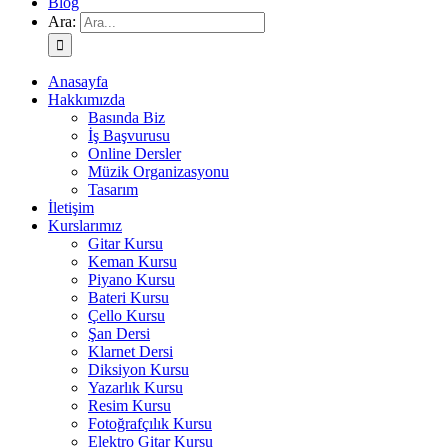
Blog
Ara:
Anasayfa
Hakkımızda
Basında Biz
İş Başvurusu
Online Dersler
Müzik Organizasyonu
Tasarım
İletişim
Kurslarımız
Gitar Kursu
Keman Kursu
Piyano Kursu
Bateri Kursu
Çello Kursu
Şan Dersi
Klarnet Dersi
Diksiyon Kursu
Yazarlık Kursu
Resim Kursu
Fotoğrafçılık Kursu
Elektro Gitar Kursu