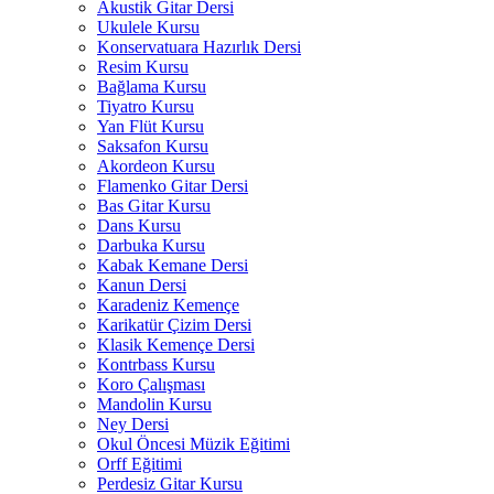
Akustik Gitar Dersi
Ukulele Kursu
Konservatuara Hazırlık Dersi
Resim Kursu
Bağlama Kursu
Tiyatro Kursu
Yan Flüt Kursu
Saksafon Kursu
Akordeon Kursu
Flamenko Gitar Dersi
Bas Gitar Kursu
Dans Kursu
Darbuka Kursu
Kabak Kemane Dersi
Kanun Dersi
Karadeniz Kemençe
Karikatür Çizim Dersi
Klasik Kemençe Dersi
Kontrbass Kursu
Koro Çalışması
Mandolin Kursu
Ney Dersi
Okul Öncesi Müzik Eğitimi
Orff Eğitimi
Perdesiz Gitar Kursu