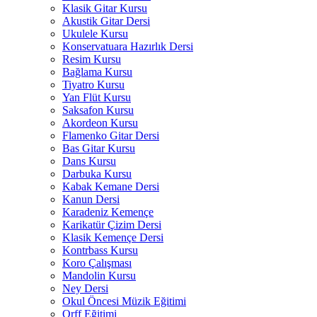
Klasik Gitar Kursu
Akustik Gitar Dersi
Ukulele Kursu
Konservatuara Hazırlık Dersi
Resim Kursu
Bağlama Kursu
Tiyatro Kursu
Yan Flüt Kursu
Saksafon Kursu
Akordeon Kursu
Flamenko Gitar Dersi
Bas Gitar Kursu
Dans Kursu
Darbuka Kursu
Kabak Kemane Dersi
Kanun Dersi
Karadeniz Kemençe
Karikatür Çizim Dersi
Klasik Kemençe Dersi
Kontrbass Kursu
Koro Çalışması
Mandolin Kursu
Ney Dersi
Okul Öncesi Müzik Eğitimi
Orff Eğitimi