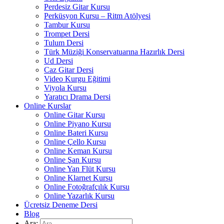
Perdesiz Gitar Kursu
Perküsyon Kursu – Ritm Atölyesi
Tambur Kursu
Trompet Dersi
Tulum Dersi
Türk Müziği Konservatuarına Hazırlık Dersi
Ud Dersi
Caz Gitar Dersi
Video Kurgu Eğitimi
Viyola Kursu
Yaratıcı Drama Dersi
Online Kurslar
Online Gitar Kursu
Online Piyano Kursu
Online Bateri Kursu
Online Çello Kursu
Online Keman Kursu
Online Şan Kursu
Online Yan Flüt Kursu
Online Klarnet Kursu
Online Fotoğrafçılık Kursu
Online Yazarlık Kursu
Ücretsiz Deneme Dersi
Blog
Ara: