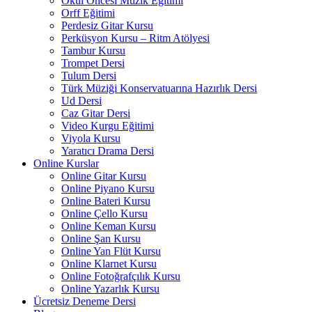
Okul Öncesi Müzik Eğitimi
Orff Eğitimi
Perdesiz Gitar Kursu
Perküsyon Kursu – Ritm Atölyesi
Tambur Kursu
Trompet Dersi
Tulum Dersi
Türk Müziği Konservatuarına Hazırlık Dersi
Ud Dersi
Caz Gitar Dersi
Video Kurgu Eğitimi
Viyola Kursu
Yaratıcı Drama Dersi
Online Kurslar
Online Gitar Kursu
Online Piyano Kursu
Online Bateri Kursu
Online Çello Kursu
Online Keman Kursu
Online Şan Kursu
Online Yan Flüt Kursu
Online Klarnet Kursu
Online Fotoğrafçılık Kursu
Online Yazarlık Kursu
Ücretsiz Deneme Dersi