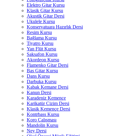
Elektro Gitar Kursu
Klasik Gitar Kursu
Akustik Gitar Dersi
Ukulele Kursu
Konservatuara Hazırlık Dersi
Resim Kursu
Bağlama Kursu
Tiyatro Kursu
Yan Flüt Kursu
Saksafon Kursu
Akordeon Kursu
Flamenko Gitar Dersi
Bas Gitar Kursu
Dans Kursu
Darbuka Kursu
Kabak Kemane Dersi
Kanun Dersi
Karadeniz Kemençe
Karikatür Çizim Dersi
Klasik Kemençe Dersi
Kontrbass Kursu
Koro Çalışması
Mandolin Kursu
Ney Dersi