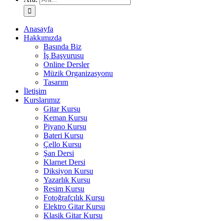
Anasayfa
Hakkımızda
Basında Biz
İş Başvurusu
Online Dersler
Müzik Organizasyonu
Tasarım
İletişim
Kurslarımız
Gitar Kursu
Keman Kursu
Piyano Kursu
Bateri Kursu
Çello Kursu
Şan Dersi
Klarnet Dersi
Diksiyon Kursu
Yazarlık Kursu
Resim Kursu
Fotoğrafçılık Kursu
Elektro Gitar Kursu
Klasik Gitar Kursu