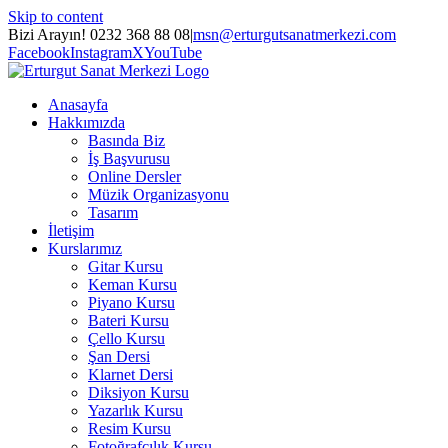
Skip to content
Bizi Arayın! 0232 368 88 08
|
msn@erturgutsanatmerkezi.com
Facebook
Instagram
X
YouTube
Anasayfa
Hakkımızda
Basında Biz
İş Başvurusu
Online Dersler
Müzik Organizasyonu
Tasarım
İletişim
Kurslarımız
Gitar Kursu
Keman Kursu
Piyano Kursu
Bateri Kursu
Çello Kursu
Şan Dersi
Klarnet Dersi
Diksiyon Kursu
Yazarlık Kursu
Resim Kursu
Fotoğrafçılık Kursu