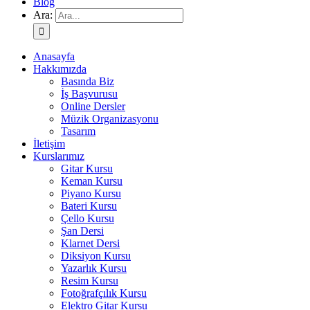
Blog
Ara:
Anasayfa
Hakkımızda
Basında Biz
İş Başvurusu
Online Dersler
Müzik Organizasyonu
Tasarım
İletişim
Kurslarımız
Gitar Kursu
Keman Kursu
Piyano Kursu
Bateri Kursu
Çello Kursu
Şan Dersi
Klarnet Dersi
Diksiyon Kursu
Yazarlık Kursu
Resim Kursu
Fotoğrafçılık Kursu
Elektro Gitar Kursu