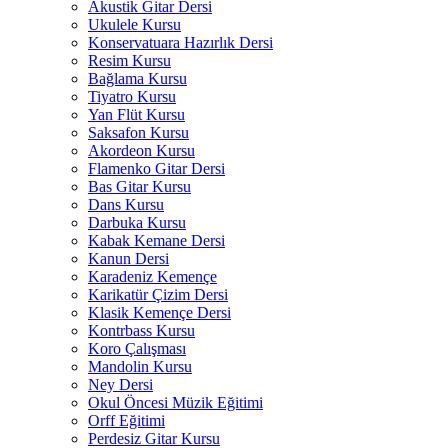
Akustik Gitar Dersi
Ukulele Kursu
Konservatuara Hazırlık Dersi
Resim Kursu
Bağlama Kursu
Tiyatro Kursu
Yan Flüt Kursu
Saksafon Kursu
Akordeon Kursu
Flamenko Gitar Dersi
Bas Gitar Kursu
Dans Kursu
Darbuka Kursu
Kabak Kemane Dersi
Kanun Dersi
Karadeniz Kemençe
Karikatür Çizim Dersi
Klasik Kemençe Dersi
Kontrbass Kursu
Koro Çalışması
Mandolin Kursu
Ney Dersi
Okul Öncesi Müzik Eğitimi
Orff Eğitimi
Perdesiz Gitar Kursu