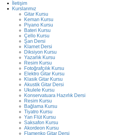
İletişim
Kurslarımız
Gitar Kursu
Keman Kursu
Piyano Kursu
Bateri Kursu
Çello Kursu
Şan Dersi
Klarnet Dersi
Diksiyon Kursu
Yazarlık Kursu
Resim Kursu
Fotoğrafçılık Kursu
Elektro Gitar Kursu
Klasik Gitar Kursu
Akustik Gitar Dersi
Ukulele Kursu
Konservatuara Hazırlık Dersi
Resim Kursu
Bağlama Kursu
Tiyatro Kursu
Yan Flüt Kursu
Saksafon Kursu
Akordeon Kursu
Flamenko Gitar Dersi