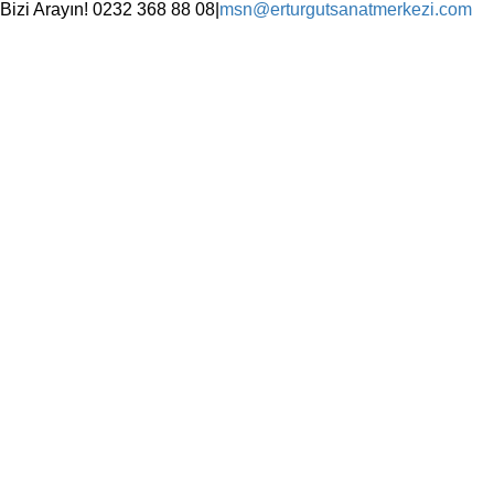
Skip
Bizi Arayın! 0232 368 88 08
|
msn@erturgutsanatmerkezi.com
to
Facebook
Instagram
X
YouTube
content