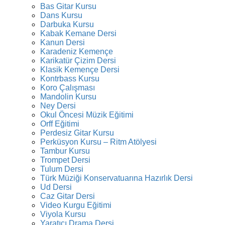
Bas Gitar Kursu
Dans Kursu
Darbuka Kursu
Kabak Kemane Dersi
Kanun Dersi
Karadeniz Kemençe
Karikatür Çizim Dersi
Klasik Kemençe Dersi
Kontrbass Kursu
Koro Çalışması
Mandolin Kursu
Ney Dersi
Okul Öncesi Müzik Eğitimi
Orff Eğitimi
Perdesiz Gitar Kursu
Perküsyon Kursu – Ritm Atölyesi
Tambur Kursu
Trompet Dersi
Tulum Dersi
Türk Müziği Konservatuarına Hazırlık Dersi
Ud Dersi
Caz Gitar Dersi
Video Kurgu Eğitimi
Viyola Kursu
Yaratıcı Drama Dersi