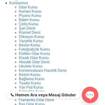
Kurslarımız
Gitar Kursu
Keman Kursu
Piyano Kursu
Bateri Kursu
Çello Kursu
Şan Dersi
Klarnet Dersi
Diksiyon Kursu
Yazarlık Kursu
Resim Kursu
Fotoğrafçılık Kursu
Elektro Gitar Kursu
Klasik Gitar Kursu
Akustik Gitar Dersi
Ukulele Kursu
Konservatuara Hazırlık Dersi
Resim Kursu
Bağlama Kursu
Tiyatro Kursu
Yan Flüt Kursu
Saksafon Kursu
📞 Hemen Ara veya Mesaj Gönder
Akordeon Kursu
Flamenko Gitar Dersi
Bas Gitar Kursu