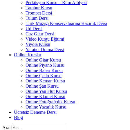
Perküsyon Kursu – Ritm Atölyesi
Tambur Kursu
Trompet Dersi
Tulum Dersi
Türk Müziği Konservatuarına Hazırlık Dersi
Ud Dersi
Caz Gitar Dersi
Video Kurgu Eğitimi
Viyola Kursu
Yaratıcı Drama Dersi
Online Kurslar
Online Gitar Kursu
Online Piyano Kursu
Online Bateri Kursu
Online Çello Kursu
Online Keman Kursu
Online Şan Kursu
Online Yan Flüt Kursu
Online Klarnet Kursu
Online Fotoğrafçılık Kursu
Online Yazarlık Kursu
Ücretsiz Deneme Dersi
Blog
Ara: