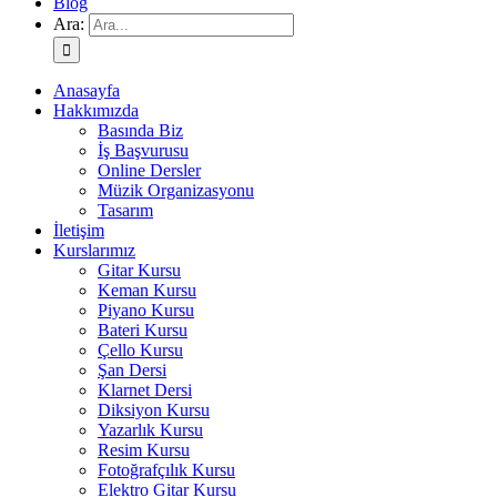
Blog
Ara:
Anasayfa
Hakkımızda
Basında Biz
İş Başvurusu
Online Dersler
Müzik Organizasyonu
Tasarım
İletişim
Kurslarımız
Gitar Kursu
Keman Kursu
Piyano Kursu
Bateri Kursu
Çello Kursu
Şan Dersi
Klarnet Dersi
Diksiyon Kursu
Yazarlık Kursu
Resim Kursu
Fotoğrafçılık Kursu
Elektro Gitar Kursu