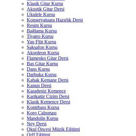
Klasik Gitar Kursu
Akustik Gitar Dersi
Ukulele Kursu
Konservatuara Hazırlık Dersi
Resim Kursu
Bağlama Kursu
Tiyatro Kursu
Yan Flüt Kursu
Saksafon Kursu
Akordeon Kursu
Flamenko Gitar Dersi
Bas Gitar Kursu
Dans Kursu
Darbuka Kursu
Kabak Kemane Dersi
Kanun Dersi
Karadeniz Kemençe
Karikatür Çizim Dersi
Klasik Kemençe Dersi
Kontrbass Kursu
Koro Çalışması
Mandolin Kursu
Ney Dersi
Okul Öncesi Müzik Eğitimi
Orff Eğitimi