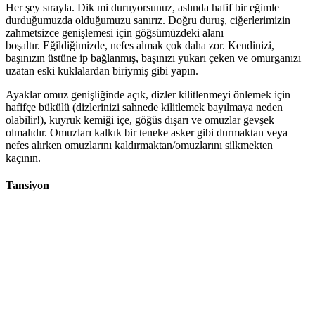
Her şey sırayla. Dik mi duruyorsunuz, aslında hafif bir eğimle
durduğumuzda olduğumuzu sanırız. Doğru duruş, ciğerlerimizin
zahmetsizce genişlemesi için göğsümüzdeki alanı
boşaltır. Eğildiğimizde, nefes almak çok daha zor. Kendinizi,
başınızın üstüne ip bağlanmış, başınızı yukarı çeken ve omurganızı
uzatan eski kuklalardan biriymiş gibi yapın.
Ayaklar omuz genişliğinde açık, dizler kilitlenmeyi önlemek için
hafifçe bükülü (dizlerinizi sahnede kilitlemek bayılmaya neden
olabilir!), kuyruk kemiği içe, göğüs dışarı ve omuzlar gevşek
olmalıdır. Omuzları kalkık bir teneke asker gibi durmaktan veya
nefes alırken omuzlarını kaldırmaktan/omuzlarını silkmekten
kaçının.
Tansiyon