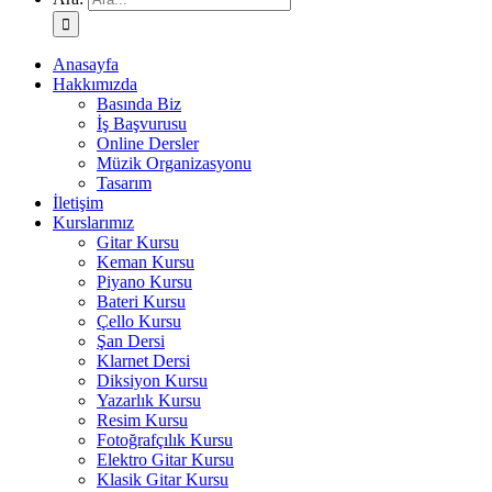
Anasayfa
Hakkımızda
Basında Biz
İş Başvurusu
Online Dersler
Müzik Organizasyonu
Tasarım
İletişim
Kurslarımız
Gitar Kursu
Keman Kursu
Piyano Kursu
Bateri Kursu
Çello Kursu
Şan Dersi
Klarnet Dersi
Diksiyon Kursu
Yazarlık Kursu
Resim Kursu
Fotoğrafçılık Kursu
Elektro Gitar Kursu
Klasik Gitar Kursu