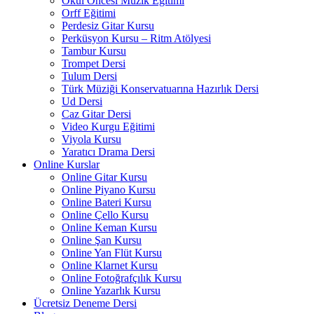
Okul Öncesi Müzik Eğitimi
Orff Eğitimi
Perdesiz Gitar Kursu
Perküsyon Kursu – Ritm Atölyesi
Tambur Kursu
Trompet Dersi
Tulum Dersi
Türk Müziği Konservatuarına Hazırlık Dersi
Ud Dersi
Caz Gitar Dersi
Video Kurgu Eğitimi
Viyola Kursu
Yaratıcı Drama Dersi
Online Kurslar
Online Gitar Kursu
Online Piyano Kursu
Online Bateri Kursu
Online Çello Kursu
Online Keman Kursu
Online Şan Kursu
Online Yan Flüt Kursu
Online Klarnet Kursu
Online Fotoğrafçılık Kursu
Online Yazarlık Kursu
Ücretsiz Deneme Dersi