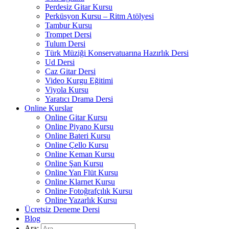
Perdesiz Gitar Kursu
Perküsyon Kursu – Ritm Atölyesi
Tambur Kursu
Trompet Dersi
Tulum Dersi
Türk Müziği Konservatuarına Hazırlık Dersi
Ud Dersi
Caz Gitar Dersi
Video Kurgu Eğitimi
Viyola Kursu
Yaratıcı Drama Dersi
Online Kurslar
Online Gitar Kursu
Online Piyano Kursu
Online Bateri Kursu
Online Çello Kursu
Online Keman Kursu
Online Şan Kursu
Online Yan Flüt Kursu
Online Klarnet Kursu
Online Fotoğrafçılık Kursu
Online Yazarlık Kursu
Ücretsiz Deneme Dersi
Blog
Ara: