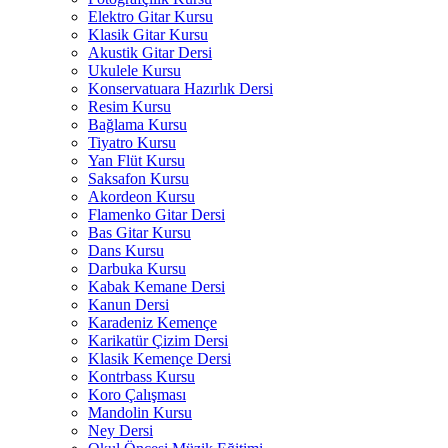
Elektro Gitar Kursu
Klasik Gitar Kursu
Akustik Gitar Dersi
Ukulele Kursu
Konservatuara Hazırlık Dersi
Resim Kursu
Bağlama Kursu
Tiyatro Kursu
Yan Flüt Kursu
Saksafon Kursu
Akordeon Kursu
Flamenko Gitar Dersi
Bas Gitar Kursu
Dans Kursu
Darbuka Kursu
Kabak Kemane Dersi
Kanun Dersi
Karadeniz Kemençe
Karikatür Çizim Dersi
Klasik Kemençe Dersi
Kontrbass Kursu
Koro Çalışması
Mandolin Kursu
Ney Dersi