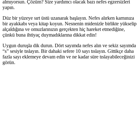
almıyorsun. Çözüm? Size yardımcı olacak bazı nefes egzersizleri
yapın.
Düz bir yüzeye sırt üstü uzanarak başlayın. Nefes alırken karnınıza
bir ayakkabı veya kitap koyun. Nesnenin midenizle birlikte yükselip
alçaldığına ve omuzlarınızın gerçekten hiç hareket etmediğine,
çünkü buna ihtiyaç duymadıklarına dikkat edin!
Uygun duruşla dik durun. Dört sayımda nefes alın ve sekiz sayımda
“s” sesiyle tıslayın. Bir dahaki sefere 10 sayı tıslayın. Gittikçe daha
fazla sayı eklemeye devam edin ve ne kadar süre tıslayabileceğinizi
görün.