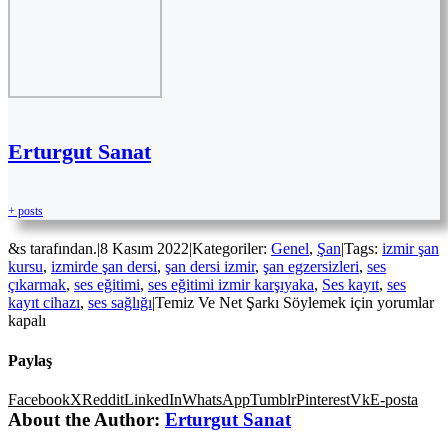
Erturgut Sanat
+ posts
&s tarafından.
|
8 Kasım 2022
|
Kategoriler:
Genel
,
Şan
|
Tags:
izmir şan
kursu
,
izmirde şan dersi
,
şan dersi izmir
,
şan egzersizleri
,
ses
çıkarmak
,
ses eğitimi
,
ses eğitimi izmir karşıyaka
,
Ses kayıt
,
ses
kayıt cihazı
,
ses sağlığı
|
Temiz Ve Net Şarkı Söylemek için
yorumlar
kapalı
Paylaş
Facebook
X
Reddit
LinkedIn
WhatsApp
Tumblr
Pinterest
Vk
E-posta
About the Author:
Erturgut Sanat