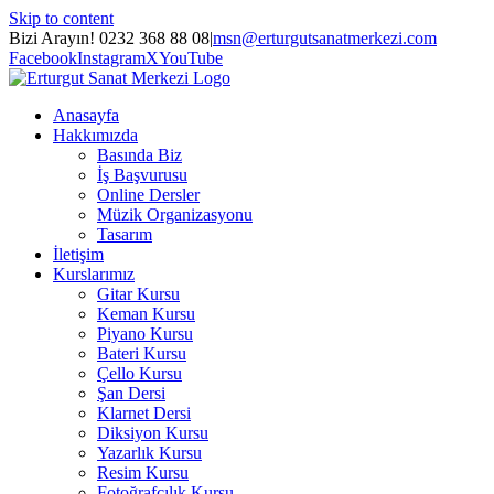
Skip to content
Bizi Arayın! 0232 368 88 08
|
msn@erturgutsanatmerkezi.com
Facebook
Instagram
X
YouTube
Anasayfa
Hakkımızda
Basında Biz
İş Başvurusu
Online Dersler
Müzik Organizasyonu
Tasarım
İletişim
Kurslarımız
Gitar Kursu
Keman Kursu
Piyano Kursu
Bateri Kursu
Çello Kursu
Şan Dersi
Klarnet Dersi
Diksiyon Kursu
Yazarlık Kursu
Resim Kursu
Fotoğrafçılık Kursu