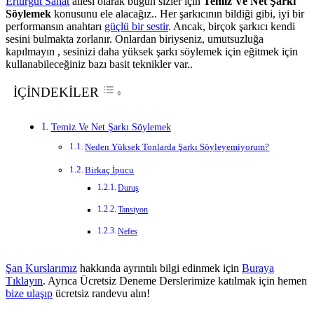
Erturgut Sanat
ailesi olarak bugün sizler için
Temiz Ve Net Şarkı
Söylemek
konusunu ele alacağız.. Her şarkıcının bildiği gibi, iyi bir
performansın anahtarı
güçlü bir sestir
. Ancak, birçok şarkıcı kendi
sesini bulmakta zorlanır. Onlardan biriyseniz, umutsuzluğa
kapılmayın , sesinizi daha yüksek şarkı söylemek için eğitmek için
kullanabileceğiniz bazı basit teknikler var..
İÇİNDEKİLER
Temiz Ve Net Şarkı Söylemek
Neden Yüksek Tonlarda Şarkı Söyleyemiyorum?
Birkaç İpucu
Duruş
Tansiyon
Nefes
Şan Kurslarımız
hakkında ayrıntılı bilgi edinmek için
Buraya
Tıklayın
. Ayrıca Ücretsiz Deneme Derslerimize katılmak için hemen
bize ulaşıp
ücretsiz randevu alın!