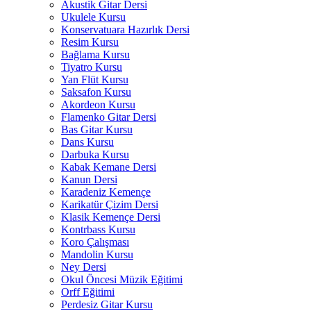
Akustik Gitar Dersi
Ukulele Kursu
Konservatuara Hazırlık Dersi
Resim Kursu
Bağlama Kursu
Tiyatro Kursu
Yan Flüt Kursu
Saksafon Kursu
Akordeon Kursu
Flamenko Gitar Dersi
Bas Gitar Kursu
Dans Kursu
Darbuka Kursu
Kabak Kemane Dersi
Kanun Dersi
Karadeniz Kemençe
Karikatür Çizim Dersi
Klasik Kemençe Dersi
Kontrbass Kursu
Koro Çalışması
Mandolin Kursu
Ney Dersi
Okul Öncesi Müzik Eğitimi
Orff Eğitimi
Perdesiz Gitar Kursu