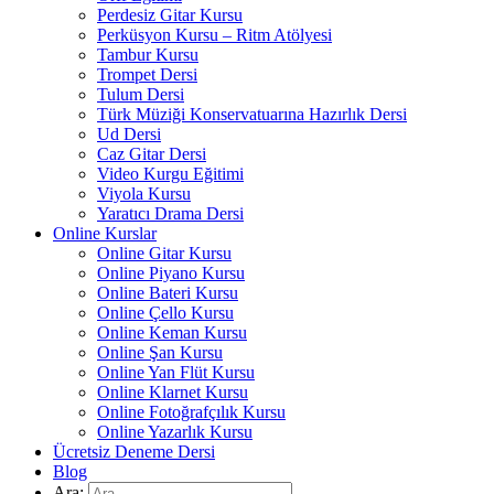
Perdesiz Gitar Kursu
Perküsyon Kursu – Ritm Atölyesi
Tambur Kursu
Trompet Dersi
Tulum Dersi
Türk Müziği Konservatuarına Hazırlık Dersi
Ud Dersi
Caz Gitar Dersi
Video Kurgu Eğitimi
Viyola Kursu
Yaratıcı Drama Dersi
Online Kurslar
Online Gitar Kursu
Online Piyano Kursu
Online Bateri Kursu
Online Çello Kursu
Online Keman Kursu
Online Şan Kursu
Online Yan Flüt Kursu
Online Klarnet Kursu
Online Fotoğrafçılık Kursu
Online Yazarlık Kursu
Ücretsiz Deneme Dersi
Blog
Ara: