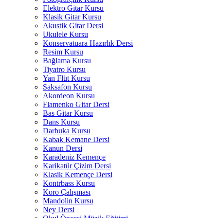
Elektro Gitar Kursu
Klasik Gitar Kursu
Akustik Gitar Dersi
Ukulele Kursu
Konservatuara Hazırlık Dersi
Resim Kursu
Bağlama Kursu
Tiyatro Kursu
Yan Flüt Kursu
Saksafon Kursu
Akordeon Kursu
Flamenko Gitar Dersi
Bas Gitar Kursu
Dans Kursu
Darbuka Kursu
Kabak Kemane Dersi
Kanun Dersi
Karadeniz Kemençe
Karikatür Çizim Dersi
Klasik Kemençe Dersi
Kontrbass Kursu
Koro Çalışması
Mandolin Kursu
Ney Dersi