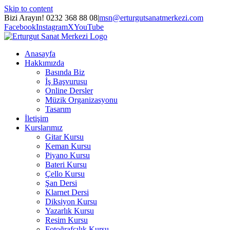
Skip to content
Bizi Arayın! 0232 368 88 08
|
msn@erturgutsanatmerkezi.com
Facebook
Instagram
X
YouTube
Anasayfa
Hakkımızda
Basında Biz
İş Başvurusu
Online Dersler
Müzik Organizasyonu
Tasarım
İletişim
Kurslarımız
Gitar Kursu
Keman Kursu
Piyano Kursu
Bateri Kursu
Çello Kursu
Şan Dersi
Klarnet Dersi
Diksiyon Kursu
Yazarlık Kursu
Resim Kursu
Fotoğrafçılık Kursu