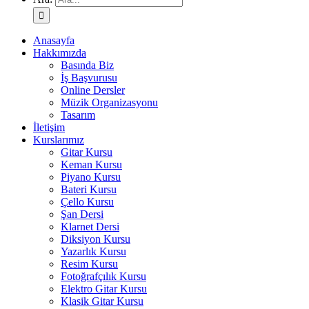
Anasayfa
Hakkımızda
Basında Biz
İş Başvurusu
Online Dersler
Müzik Organizasyonu
Tasarım
İletişim
Kurslarımız
Gitar Kursu
Keman Kursu
Piyano Kursu
Bateri Kursu
Çello Kursu
Şan Dersi
Klarnet Dersi
Diksiyon Kursu
Yazarlık Kursu
Resim Kursu
Fotoğrafçılık Kursu
Elektro Gitar Kursu
Klasik Gitar Kursu