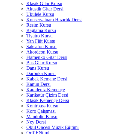
Klasik Gitar Kursu
Akustik Gitar Dersi
Ukulele Kursu
Konservatuara Hazırlık Dersi
Resim Kursu
Bağlama Kursu
Tiyatro Kursu
Yan Flüt Kursu
Saksafon Kursu
Akordeon Kursu
Flamenko Gitar Dersi
Bas Gitar Kursu
Dans Kursu
Darbuka Kursu
Kabak Kemane Dersi
Kanun Dersi
Karadeniz Kemençe
Karikatür Çizim Dersi
Klasik Kemençe Dersi
Kontrbass Kursu
Koro Çalışması
Mandolin Kursu
Ney Dersi
Okul Öncesi Müzik Eğitimi
Orff Eğitimi