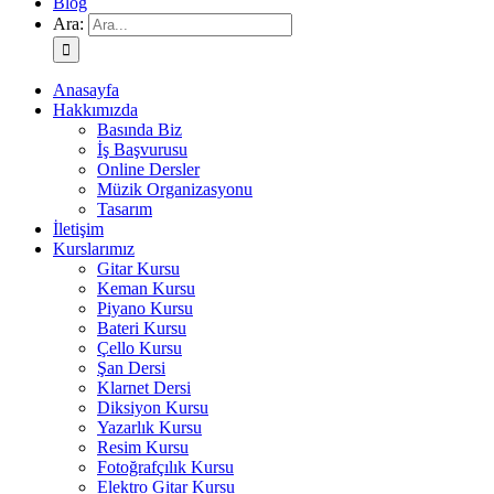
Blog
Ara:
Anasayfa
Hakkımızda
Basında Biz
İş Başvurusu
Online Dersler
Müzik Organizasyonu
Tasarım
İletişim
Kurslarımız
Gitar Kursu
Keman Kursu
Piyano Kursu
Bateri Kursu
Çello Kursu
Şan Dersi
Klarnet Dersi
Diksiyon Kursu
Yazarlık Kursu
Resim Kursu
Fotoğrafçılık Kursu
Elektro Gitar Kursu