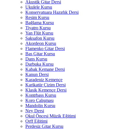
Akustik Gitar Dersi
Ukulele Kursu
Konservatuara Hazırlık Dersi
Resim Kursu
Bağlama Kursu
Tiyatro Kursu
Yan Flüt Kursu
Saksafon Kursu
Akordeon Kursu
Flamenko Gitar Dersi
Bas Gitar Kursu
Dans Kursu
Darbuka Kursu
Kabak Kemane Dersi
Kanun Dersi
Karadeniz Kemençe
Karikatür Çizim Dersi
Klasik Kemençe Dersi
Kontrbass Kursu
Koro Çalışması
Mandolin Kursu
Ney Dersi
Okul Öncesi Müzik Eğitimi
Orff Eğitimi
Perdesiz Gitar Kursu