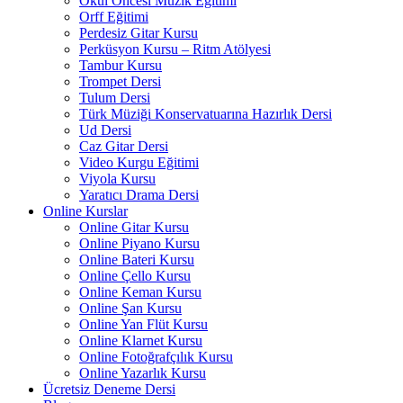
Okul Öncesi Müzik Eğitimi
Orff Eğitimi
Perdesiz Gitar Kursu
Perküsyon Kursu – Ritm Atölyesi
Tambur Kursu
Trompet Dersi
Tulum Dersi
Türk Müziği Konservatuarına Hazırlık Dersi
Ud Dersi
Caz Gitar Dersi
Video Kurgu Eğitimi
Viyola Kursu
Yaratıcı Drama Dersi
Online Kurslar
Online Gitar Kursu
Online Piyano Kursu
Online Bateri Kursu
Online Çello Kursu
Online Keman Kursu
Online Şan Kursu
Online Yan Flüt Kursu
Online Klarnet Kursu
Online Fotoğrafçılık Kursu
Online Yazarlık Kursu
Ücretsiz Deneme Dersi