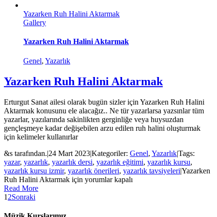
Yazarken Ruh Halini Aktarmak
Gallery
Yazarken Ruh Halini Aktarmak
Genel
,
Yazarlık
Yazarken Ruh Halini Aktarmak
Erturgut Sanat ailesi olarak bugün sizler için Yazarken Ruh Halini
Aktarmak konusunu ele alacağız.. Ne tür yazarlarsa yazsınlar tüm
yazarlar, yazılarında sakinlikten gerginliğe veya huysuzdan
gençleşmeye kadar değişebilen arzu edilen ruh halini oluşturmak
için kelimeler kullanırlar
&s tarafından.
|
24 Mart 2023
|
Kategoriler:
Genel
,
Yazarlık
|
Tags:
yazar
,
yazarlık
,
yazarlık dersi
,
yazarlık eğitimi
,
yazarlık kursu
,
yazarlık kursu izmir
,
yazarlık önerileri
,
yazarlık tavsiyeleri
|
Yazarken
Ruh Halini Aktarmak için
yorumlar kapalı
Read More
1
2
Sonraki
Müzik Kurslarımız