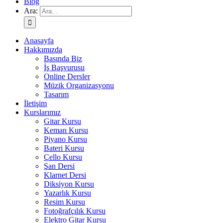
Blog
Ara:
Anasayfa
Hakkımızda
Basında Biz
İş Başvurusu
Online Dersler
Müzik Organizasyonu
Tasarım
İletişim
Kurslarımız
Gitar Kursu
Keman Kursu
Piyano Kursu
Bateri Kursu
Çello Kursu
Şan Dersi
Klarnet Dersi
Diksiyon Kursu
Yazarlık Kursu
Resim Kursu
Fotoğrafçılık Kursu
Elektro Gitar Kursu