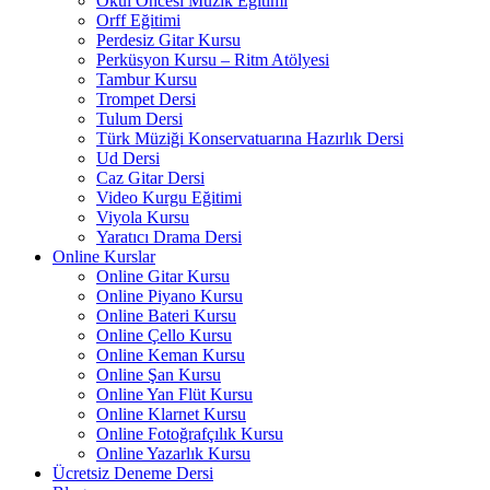
Okul Öncesi Müzik Eğitimi
Orff Eğitimi
Perdesiz Gitar Kursu
Perküsyon Kursu – Ritm Atölyesi
Tambur Kursu
Trompet Dersi
Tulum Dersi
Türk Müziği Konservatuarına Hazırlık Dersi
Ud Dersi
Caz Gitar Dersi
Video Kurgu Eğitimi
Viyola Kursu
Yaratıcı Drama Dersi
Online Kurslar
Online Gitar Kursu
Online Piyano Kursu
Online Bateri Kursu
Online Çello Kursu
Online Keman Kursu
Online Şan Kursu
Online Yan Flüt Kursu
Online Klarnet Kursu
Online Fotoğrafçılık Kursu
Online Yazarlık Kursu
Ücretsiz Deneme Dersi