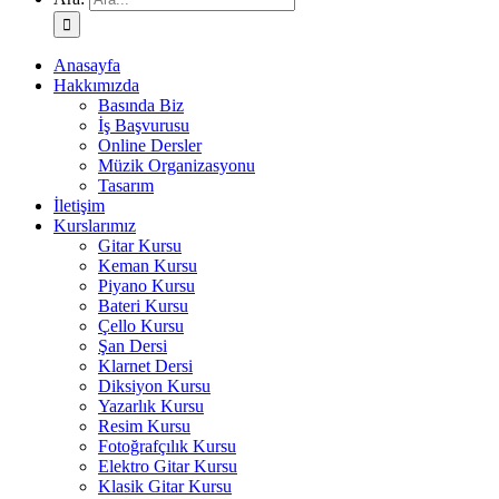
Anasayfa
Hakkımızda
Basında Biz
İş Başvurusu
Online Dersler
Müzik Organizasyonu
Tasarım
İletişim
Kurslarımız
Gitar Kursu
Keman Kursu
Piyano Kursu
Bateri Kursu
Çello Kursu
Şan Dersi
Klarnet Dersi
Diksiyon Kursu
Yazarlık Kursu
Resim Kursu
Fotoğrafçılık Kursu
Elektro Gitar Kursu
Klasik Gitar Kursu