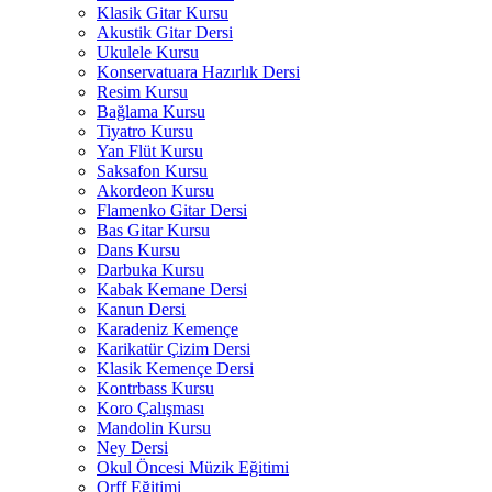
Klasik Gitar Kursu
Akustik Gitar Dersi
Ukulele Kursu
Konservatuara Hazırlık Dersi
Resim Kursu
Bağlama Kursu
Tiyatro Kursu
Yan Flüt Kursu
Saksafon Kursu
Akordeon Kursu
Flamenko Gitar Dersi
Bas Gitar Kursu
Dans Kursu
Darbuka Kursu
Kabak Kemane Dersi
Kanun Dersi
Karadeniz Kemençe
Karikatür Çizim Dersi
Klasik Kemençe Dersi
Kontrbass Kursu
Koro Çalışması
Mandolin Kursu
Ney Dersi
Okul Öncesi Müzik Eğitimi
Orff Eğitimi