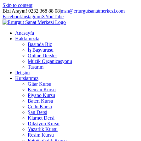
Skip to content
Bizi Arayın! 0232 368 88 08
|
msn@erturgutsanatmerkezi.com
Facebook
Instagram
X
YouTube
Anasayfa
Hakkımızda
Basında Biz
İş Başvurusu
Online Dersler
Müzik Organizasyonu
Tasarım
İletişim
Kurslarımız
Gitar Kursu
Keman Kursu
Piyano Kursu
Bateri Kursu
Çello Kursu
Şan Dersi
Klarnet Dersi
Diksiyon Kursu
Yazarlık Kursu
Resim Kursu
Fotoğrafçılık Kursu