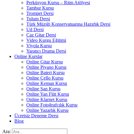
Perküsyon Kursu – Ritm Atölyesi
Tambur Kursu
Trompet Dersi
Tulum Dersi
Türk Müziği Konservatuarına Hazırlık Dersi
Ud Dersi
Caz Gitar Dersi
Video Kurgu Eğitimi
Viyola Kursu
Yaratıcı Drama Dersi
Online Kurslar
Online Gitar Kursu
Online Piyano Kursu
Online Bateri Kursu
Online Çello Kursu
Online Keman Kursu
Online Şan Kursu
Online Yan Flüt Kursu
Online Klarnet Kursu
Online Fotoğrafçılık Kursu
Online Yazarlık Kursu
Ücretsiz Deneme Dersi
Blog
Ara: