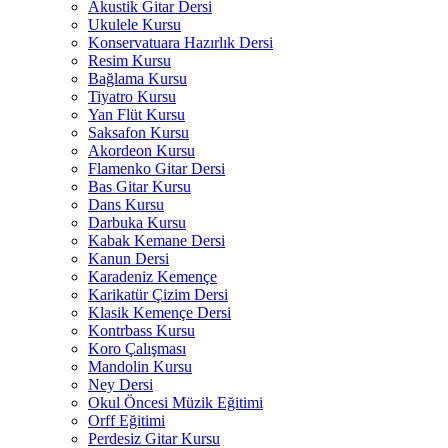
Akustik Gitar Dersi
Ukulele Kursu
Konservatuara Hazırlık Dersi
Resim Kursu
Bağlama Kursu
Tiyatro Kursu
Yan Flüt Kursu
Saksafon Kursu
Akordeon Kursu
Flamenko Gitar Dersi
Bas Gitar Kursu
Dans Kursu
Darbuka Kursu
Kabak Kemane Dersi
Kanun Dersi
Karadeniz Kemençe
Karikatür Çizim Dersi
Klasik Kemençe Dersi
Kontrbass Kursu
Koro Çalışması
Mandolin Kursu
Ney Dersi
Okul Öncesi Müzik Eğitimi
Orff Eğitimi
Perdesiz Gitar Kursu