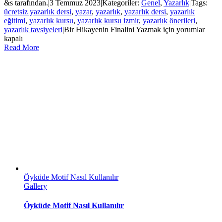
&s tarafından.
|
3 Temmuz 2023
|
Kategoriler:
Genel
,
Yazarlık
|
Tags:
ücretsiz yazarlık dersi
,
yazar
,
yazarlık
,
yazarlık dersi
,
yazarlık
eğitimi
,
yazarlık kursu
,
yazarlık kursu izmir
,
yazarlık önerileri
,
yazarlık tavsiyeleri
|
Bir Hikayenin Finalini Yazmak için
yorumlar
kapalı
Read More
Öyküde Motif Nasıl Kullanılır
Gallery
Öyküde Motif Nasıl Kullanılır