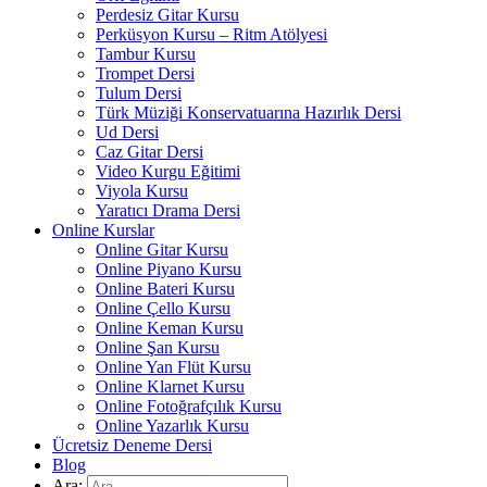
Perdesiz Gitar Kursu
Perküsyon Kursu – Ritm Atölyesi
Tambur Kursu
Trompet Dersi
Tulum Dersi
Türk Müziği Konservatuarına Hazırlık Dersi
Ud Dersi
Caz Gitar Dersi
Video Kurgu Eğitimi
Viyola Kursu
Yaratıcı Drama Dersi
Online Kurslar
Online Gitar Kursu
Online Piyano Kursu
Online Bateri Kursu
Online Çello Kursu
Online Keman Kursu
Online Şan Kursu
Online Yan Flüt Kursu
Online Klarnet Kursu
Online Fotoğrafçılık Kursu
Online Yazarlık Kursu
Ücretsiz Deneme Dersi
Blog
Ara: