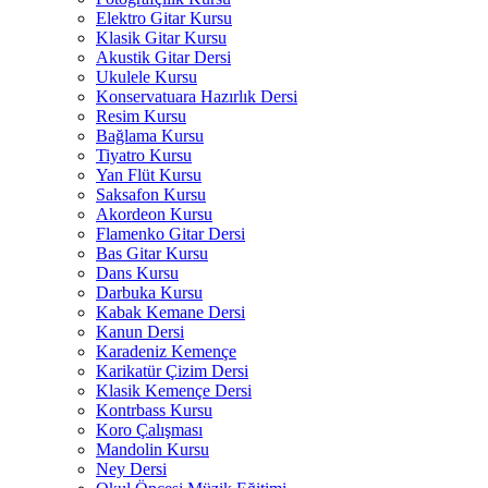
Elektro Gitar Kursu
Klasik Gitar Kursu
Akustik Gitar Dersi
Ukulele Kursu
Konservatuara Hazırlık Dersi
Resim Kursu
Bağlama Kursu
Tiyatro Kursu
Yan Flüt Kursu
Saksafon Kursu
Akordeon Kursu
Flamenko Gitar Dersi
Bas Gitar Kursu
Dans Kursu
Darbuka Kursu
Kabak Kemane Dersi
Kanun Dersi
Karadeniz Kemençe
Karikatür Çizim Dersi
Klasik Kemençe Dersi
Kontrbass Kursu
Koro Çalışması
Mandolin Kursu
Ney Dersi