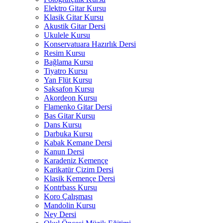
Elektro Gitar Kursu
Klasik Gitar Kursu
Akustik Gitar Dersi
Ukulele Kursu
Konservatuara Hazırlık Dersi
Resim Kursu
Bağlama Kursu
Tiyatro Kursu
Yan Flüt Kursu
Saksafon Kursu
Akordeon Kursu
Flamenko Gitar Dersi
Bas Gitar Kursu
Dans Kursu
Darbuka Kursu
Kabak Kemane Dersi
Kanun Dersi
Karadeniz Kemençe
Karikatür Çizim Dersi
Klasik Kemençe Dersi
Kontrbass Kursu
Koro Çalışması
Mandolin Kursu
Ney Dersi