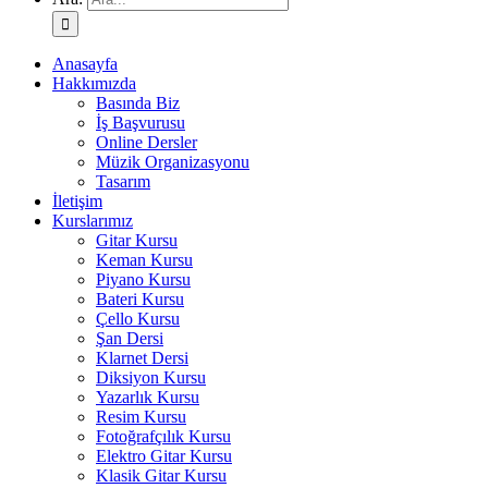
Anasayfa
Hakkımızda
Basında Biz
İş Başvurusu
Online Dersler
Müzik Organizasyonu
Tasarım
İletişim
Kurslarımız
Gitar Kursu
Keman Kursu
Piyano Kursu
Bateri Kursu
Çello Kursu
Şan Dersi
Klarnet Dersi
Diksiyon Kursu
Yazarlık Kursu
Resim Kursu
Fotoğrafçılık Kursu
Elektro Gitar Kursu
Klasik Gitar Kursu