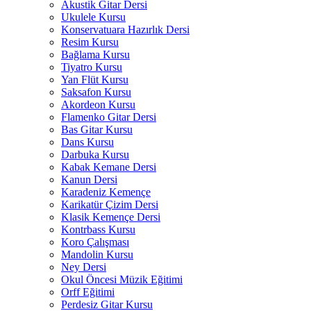
Akustik Gitar Dersi
Ukulele Kursu
Konservatuara Hazırlık Dersi
Resim Kursu
Bağlama Kursu
Tiyatro Kursu
Yan Flüt Kursu
Saksafon Kursu
Akordeon Kursu
Flamenko Gitar Dersi
Bas Gitar Kursu
Dans Kursu
Darbuka Kursu
Kabak Kemane Dersi
Kanun Dersi
Karadeniz Kemençe
Karikatür Çizim Dersi
Klasik Kemençe Dersi
Kontrbass Kursu
Koro Çalışması
Mandolin Kursu
Ney Dersi
Okul Öncesi Müzik Eğitimi
Orff Eğitimi
Perdesiz Gitar Kursu