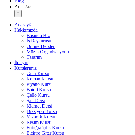
Blog
Ara:
Anasayfa
Hakkımızda
Basında Biz
İş Başvurusu
Online Dersler
Müzik Organizasyonu
Tasarım
İletişim
Kurslarımız
Gitar Kursu
Keman Kursu
Piyano Kursu
Bateri Kursu
Çello Kursu
Şan Dersi
Klarnet Dersi
Diksiyon Kursu
Yazarlık Kursu
Resim Kursu
Fotoğrafçılık Kursu
Elektro Gitar Kursu