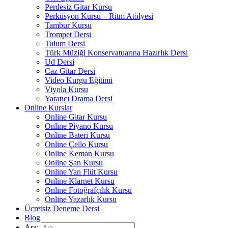
Perdesiz Gitar Kursu
Perküsyon Kursu – Ritm Atölyesi
Tambur Kursu
Trompet Dersi
Tulum Dersi
Türk Müziği Konservatuarına Hazırlık Dersi
Ud Dersi
Caz Gitar Dersi
Video Kurgu Eğitimi
Viyola Kursu
Yaratıcı Drama Dersi
Online Kurslar
Online Gitar Kursu
Online Piyano Kursu
Online Bateri Kursu
Online Çello Kursu
Online Keman Kursu
Online Şan Kursu
Online Yan Flüt Kursu
Online Klarnet Kursu
Online Fotoğrafçılık Kursu
Online Yazarlık Kursu
Ücretsiz Deneme Dersi
Blog
Ara: