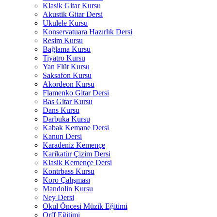
Klasik Gitar Kursu
Akustik Gitar Dersi
Ukulele Kursu
Konservatuara Hazırlık Dersi
Resim Kursu
Bağlama Kursu
Tiyatro Kursu
Yan Flüt Kursu
Saksafon Kursu
Akordeon Kursu
Flamenko Gitar Dersi
Bas Gitar Kursu
Dans Kursu
Darbuka Kursu
Kabak Kemane Dersi
Kanun Dersi
Karadeniz Kemençe
Karikatür Çizim Dersi
Klasik Kemençe Dersi
Kontrbass Kursu
Koro Çalışması
Mandolin Kursu
Ney Dersi
Okul Öncesi Müzik Eğitimi
Orff Eğitimi