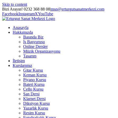
Skip to content
Bizi Arayın! 0232 368 88 08
|
msn@erturgutsanatmerkezi.com
Facebook
Instagram
X
YouTube
Anasayfa
Hakkımızda
Basında Biz
İş Başvurusu
Online Dersler
Müzik Organizasyonu
Tasarım
İletişim
Kurslarımız
Gitar Kursu
Keman Kursu
Piyano Kursu
Bateri Kursu
Çello Kursu
Şan Dersi
Klarnet Dersi
Diksiyon Kursu
Yazarlık Kursu
Resim Kursu
Fotoğrafçılık Kursu