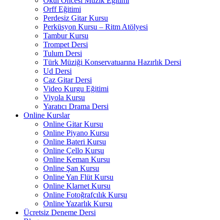
Okul Öncesi Müzik Eğitimi
Orff Eğitimi
Perdesiz Gitar Kursu
Perküsyon Kursu – Ritm Atölyesi
Tambur Kursu
Trompet Dersi
Tulum Dersi
Türk Müziği Konservatuarına Hazırlık Dersi
Ud Dersi
Caz Gitar Dersi
Video Kurgu Eğitimi
Viyola Kursu
Yaratıcı Drama Dersi
Online Kurslar
Online Gitar Kursu
Online Piyano Kursu
Online Bateri Kursu
Online Çello Kursu
Online Keman Kursu
Online Şan Kursu
Online Yan Flüt Kursu
Online Klarnet Kursu
Online Fotoğrafçılık Kursu
Online Yazarlık Kursu
Ücretsiz Deneme Dersi