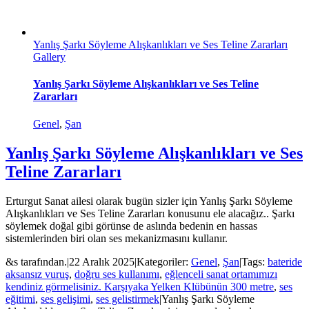
Yanlış Şarkı Söyleme Alışkanlıkları ve Ses Teline Zararları
Gallery
Yanlış Şarkı Söyleme Alışkanlıkları ve Ses Teline
Zararları
Genel
,
Şan
Yanlış Şarkı Söyleme Alışkanlıkları ve Ses
Teline Zararları
Erturgut Sanat ailesi olarak bugün sizler için Yanlış Şarkı Söyleme
Alışkanlıkları ve Ses Teline Zararları konusunu ele alacağız.. Şarkı
söylemek doğal gibi görünse de aslında bedenin en hassas
sistemlerinden biri olan ses mekanizmasını kullanır.
&s tarafından.
|
22 Aralık 2025
|
Kategoriler:
Genel
,
Şan
|
Tags:
bateride
aksansız vuruş
,
doğru ses kullanımı
,
eğlenceli sanat ortamımızı
kendiniz görmelisiniz. Karşıyaka Yelken Klübünün 300 metre
,
ses
eğitimi
,
ses gelişimi
,
ses gelistirmek
|
Yanlış Şarkı Söyleme