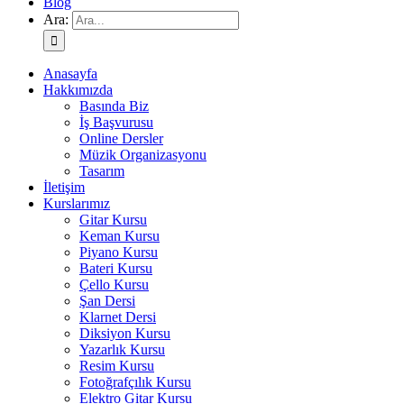
Blog
Ara:
Anasayfa
Hakkımızda
Basında Biz
İş Başvurusu
Online Dersler
Müzik Organizasyonu
Tasarım
İletişim
Kurslarımız
Gitar Kursu
Keman Kursu
Piyano Kursu
Bateri Kursu
Çello Kursu
Şan Dersi
Klarnet Dersi
Diksiyon Kursu
Yazarlık Kursu
Resim Kursu
Fotoğrafçılık Kursu
Elektro Gitar Kursu