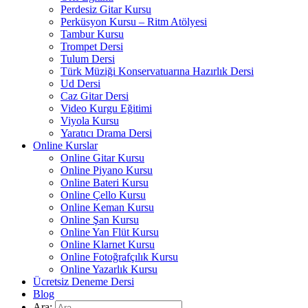
Perdesiz Gitar Kursu
Perküsyon Kursu – Ritm Atölyesi
Tambur Kursu
Trompet Dersi
Tulum Dersi
Türk Müziği Konservatuarına Hazırlık Dersi
Ud Dersi
Caz Gitar Dersi
Video Kurgu Eğitimi
Viyola Kursu
Yaratıcı Drama Dersi
Online Kurslar
Online Gitar Kursu
Online Piyano Kursu
Online Bateri Kursu
Online Çello Kursu
Online Keman Kursu
Online Şan Kursu
Online Yan Flüt Kursu
Online Klarnet Kursu
Online Fotoğrafçılık Kursu
Online Yazarlık Kursu
Ücretsiz Deneme Dersi
Blog
Ara: