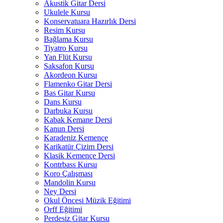
Akustik Gitar Dersi
Ukulele Kursu
Konservatuara Hazırlık Dersi
Resim Kursu
Bağlama Kursu
Tiyatro Kursu
Yan Flüt Kursu
Saksafon Kursu
Akordeon Kursu
Flamenko Gitar Dersi
Bas Gitar Kursu
Dans Kursu
Darbuka Kursu
Kabak Kemane Dersi
Kanun Dersi
Karadeniz Kemençe
Karikatür Çizim Dersi
Klasik Kemençe Dersi
Kontrbass Kursu
Koro Çalışması
Mandolin Kursu
Ney Dersi
Okul Öncesi Müzik Eğitimi
Orff Eğitimi
Perdesiz Gitar Kursu