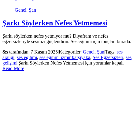
Genel
,
Şan
Şarkı Söylerken Nefes Yetmemesi
Şarkı söylerken nefes yetmiyor mu? Diyafram ve nefes
egzersizleriyle sesinizi güçlendirin. Ses eğitimi için ipuçları burada.
&s tarafından.
|
7 Kasım 2025
|
Kategoriler:
Genel
,
Şan
|
Tags:
ses
aralığı
,
ses eğitimi
,
ses eğitimi izmir karşıyaka
,
Ses Egzersizleri
,
ses
gelişimi
|
Şarkı Söylerken Nefes Yetmemesi için
yorumlar kapalı
Read More