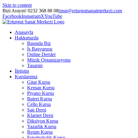
Skip to content
Bizi Arayın! 0232 368 88 08
|
msn@erturgutsanatmerkezi.com
Facebook
Instagram
X
YouTube
Anasayfa
Hakkımızda
Basında Biz
İş Başvurusu
Online Dersler
Müzik Organizasyonu
Tasarım
İletişim
Kurslarımız
Gitar Kursu
Keman Kursu
Piyano Kursu
Bateri Kursu
Çello Kursu
Şan Dersi
Klarnet Dersi
Diksiyon Kursu
Yazarlık Kursu
Resim Kursu
Fotoğrafçılık Kursu