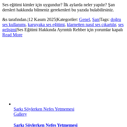
Ses eğitimi kimler için uygundur? İlk aylarda neler yapılır? Şan
dersleri hakkında bilmeniz gerekenleri bu yazıda bulabilirsiniz.
&s tarafından.
|
12 Kasım 2025
|
Kategoriler:
Genel
,
Şan
|
Tags:
doğru
ses kullanımı
,
karşıyaka ses eğitimi
,
klarnetten nasıl ses çıkartılır
,
ses
gelişimi
|
Ses Eğitimi Hakkında Ayrıntılı Rehber için
yorumlar kapalı
Read More
Şarkı Söylerken Nefes Yetmemesi
Gallery
Şarkı Söylerken Nefes Yetmemesi