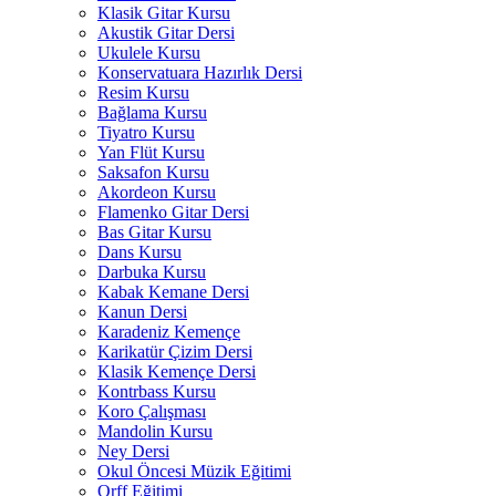
Klasik Gitar Kursu
Akustik Gitar Dersi
Ukulele Kursu
Konservatuara Hazırlık Dersi
Resim Kursu
Bağlama Kursu
Tiyatro Kursu
Yan Flüt Kursu
Saksafon Kursu
Akordeon Kursu
Flamenko Gitar Dersi
Bas Gitar Kursu
Dans Kursu
Darbuka Kursu
Kabak Kemane Dersi
Kanun Dersi
Karadeniz Kemençe
Karikatür Çizim Dersi
Klasik Kemençe Dersi
Kontrbass Kursu
Koro Çalışması
Mandolin Kursu
Ney Dersi
Okul Öncesi Müzik Eğitimi
Orff Eğitimi