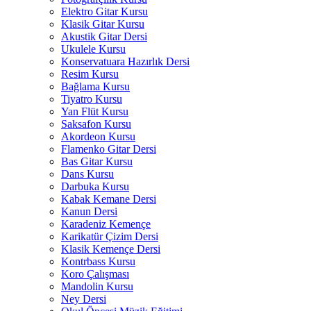
Elektro Gitar Kursu
Klasik Gitar Kursu
Akustik Gitar Dersi
Ukulele Kursu
Konservatuara Hazırlık Dersi
Resim Kursu
Bağlama Kursu
Tiyatro Kursu
Yan Flüt Kursu
Saksafon Kursu
Akordeon Kursu
Flamenko Gitar Dersi
Bas Gitar Kursu
Dans Kursu
Darbuka Kursu
Kabak Kemane Dersi
Kanun Dersi
Karadeniz Kemençe
Karikatür Çizim Dersi
Klasik Kemençe Dersi
Kontrbass Kursu
Koro Çalışması
Mandolin Kursu
Ney Dersi