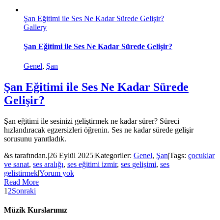
Şan Eğitimi ile Ses Ne Kadar Sürede Gelişir?
Gallery
Şan Eğitimi ile Ses Ne Kadar Sürede Gelişir?
Genel
,
Şan
Şan Eğitimi ile Ses Ne Kadar Sürede
Gelişir?
Şan eğitimi ile sesinizi geliştirmek ne kadar sürer? Süreci
hızlandıracak egzersizleri öğrenin. Ses ne kadar sürede gelişir
sorusunu yanıtladık.
&s tarafından.
|
26 Eylül 2025
|
Kategoriler:
Genel
,
Şan
|
Tags:
çocuklar
ve sanat
,
ses aralığı
,
ses eğitimi izmir
,
ses gelişimi
,
ses
gelistirmek
|
Yorum yok
Read More
1
2
Sonraki
Müzik Kurslarımız