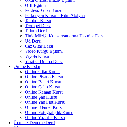
Okul Öncesi Müzik Eğitimi
Orff Eğitimi
Perdesiz Gitar Kursu
Perküsyon Kursu – Ritm Atölyesi
Tambur Kursu
Trompet Dersi
Tulum Dersi
Türk Müziği Konservatuarına Hazırlık Dersi
Ud Dersi
Caz Gitar Dersi
Video Kurgu Eğitimi
Viyola Kursu
Yaratıcı Drama Dersi
Online Kurslar
Online Gitar Kursu
Online Piyano Kursu
Online Bateri Kursu
Online Çello Kursu
Online Keman Kursu
Online Şan Kursu
Online Yan Flüt Kursu
Online Klarnet Kursu
Online Fotoğrafçılık Kursu
Online Yazarlık Kursu
Ücretsiz Deneme Dersi