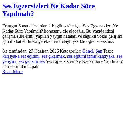
Ses Egzersizleri Ne Kadar Süre
Yapılmalı?
Erturgut Sanat ailesi olarak bugün sizler için Ses Egzersizleri Ne
Kadar Süre Yapılmalı? konusunu ele alacağız. Bu yazıda ideal
çalışma sürelerini, yapılan yaygın hataları ve sağlıklı vokal gelişimi
için dikkat edilmesi gerekenleri detaylı şekilde öğreneceksiniz.
&s tarafından.
|
29 Haziran 2026
|
Kategoriler:
Genel
,
Şan
|
Tags:
karşıyaka ses eğitimi
,
ses çıkarmak
,
ses eğitimi izmir karşıyaka
,
ses
gelişimi
,
ses gelistirmek
|
Ses Egzersizleri Ne Kadar Süre Yapılmalı?
için
yorumlar kapalı
Read More