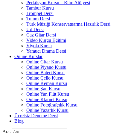
Perküsyon Kursu – Ritm Atölyesi
Tambur Kursu
Trompet Dersi
Tulum Dersi
Türk Müziği Konservatuarına Hazırlık Dersi
Ud Dersi
Caz Gitar Dersi
Video Kurgu Eğitimi
Viyola Kursu
Yaratıcı Drama Dersi
Online Kurslar
Online Gitar Kursu
Online Piyano Kursu
Online Bateri Kursu
Online Çello Kursu
Online Keman Kursu
Online Şan Kursu
Online Yan Flüt Kursu
Online Klarnet Kursu
Online Fotoğrafçılık Kursu
Online Yazarlık Kursu
Ücretsiz Deneme Dersi
Blog
Ara: