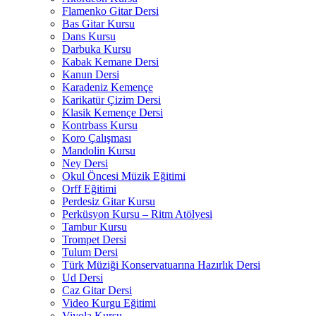
Flamenko Gitar Dersi
Bas Gitar Kursu
Dans Kursu
Darbuka Kursu
Kabak Kemane Dersi
Kanun Dersi
Karadeniz Kemençe
Karikatür Çizim Dersi
Klasik Kemençe Dersi
Kontrbass Kursu
Koro Çalışması
Mandolin Kursu
Ney Dersi
Okul Öncesi Müzik Eğitimi
Orff Eğitimi
Perdesiz Gitar Kursu
Perküsyon Kursu – Ritm Atölyesi
Tambur Kursu
Trompet Dersi
Tulum Dersi
Türk Müziği Konservatuarına Hazırlık Dersi
Ud Dersi
Caz Gitar Dersi
Video Kurgu Eğitimi
Viyola Kursu