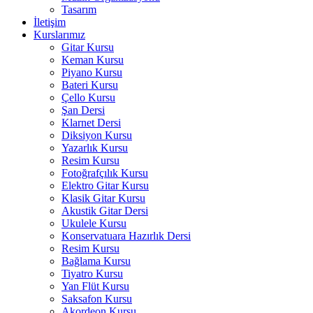
Tasarım
İletişim
Kurslarımız
Gitar Kursu
Keman Kursu
Piyano Kursu
Bateri Kursu
Çello Kursu
Şan Dersi
Klarnet Dersi
Diksiyon Kursu
Yazarlık Kursu
Resim Kursu
Fotoğrafçılık Kursu
Elektro Gitar Kursu
Klasik Gitar Kursu
Akustik Gitar Dersi
Ukulele Kursu
Konservatuara Hazırlık Dersi
Resim Kursu
Bağlama Kursu
Tiyatro Kursu
Yan Flüt Kursu
Saksafon Kursu
Akordeon Kursu