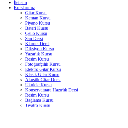
İletişim
Kurslarımız
Gitar Kursu
Keman Kursu
Piyano Kursu
Bateri Kursu
Çello Kursu
Şan Dersi
Klarnet Dersi
Diksiyon Kursu
Yazarlık Kursu
Resim Kursu
Fotoğrafçılık Kursu
Elektro Gitar Kursu
Klasik Gitar Kursu
Akustik Gitar Dersi
Ukulele Kursu
Konservatuara Hazırlık Dersi
Resim Kursu
Bağlama Kursu
Tiyatro Kursu
Yan Flüt Kursu
Saksafon Kursu
Akordeon Kursu
Flamenko Gitar Dersi