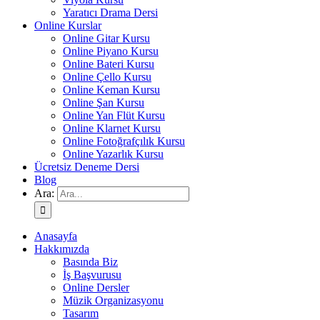
Yaratıcı Drama Dersi
Online Kurslar
Online Gitar Kursu
Online Piyano Kursu
Online Bateri Kursu
Online Çello Kursu
Online Keman Kursu
Online Şan Kursu
Online Yan Flüt Kursu
Online Klarnet Kursu
Online Fotoğrafçılık Kursu
Online Yazarlık Kursu
Ücretsiz Deneme Dersi
Blog
Ara:
Anasayfa
Hakkımızda
Basında Biz
İş Başvurusu
Online Dersler
Müzik Organizasyonu
Tasarım