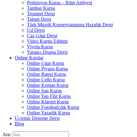
Perküsyon Kursu – Ritm Atölyesi
Tambur Kursu
Trompet Dersi
Tulum Dersi
Türk Müziği Konservatuarına Hazırlık Dersi
Ud Dersi
Caz Gitar Dersi
Video Kurgu Eğitimi
Viyola Kursu
Yaratıcı Drama Dersi
Online Kurslar
Online Gitar Kursu
Online Piyano Kursu
Online Bateri Kursu
Online Çello Kursu
Online Keman Kursu
Online Şan Kursu
Online Yan Flüt Kursu
Online Klarnet Kursu
Online Fotoğrafçılık Kursu
Online Yazarlık Kursu
Ücretsiz Deneme Dersi
Blog
Ara: