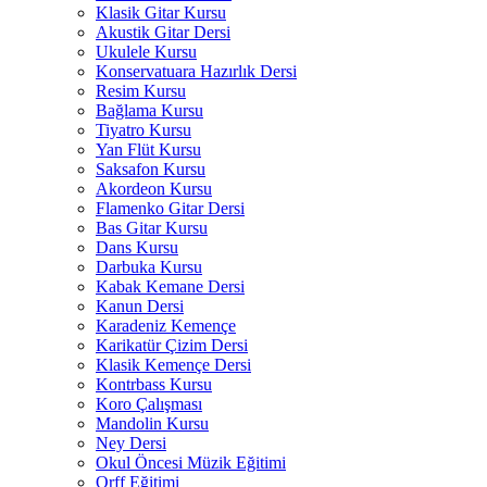
Klasik Gitar Kursu
Akustik Gitar Dersi
Ukulele Kursu
Konservatuara Hazırlık Dersi
Resim Kursu
Bağlama Kursu
Tiyatro Kursu
Yan Flüt Kursu
Saksafon Kursu
Akordeon Kursu
Flamenko Gitar Dersi
Bas Gitar Kursu
Dans Kursu
Darbuka Kursu
Kabak Kemane Dersi
Kanun Dersi
Karadeniz Kemençe
Karikatür Çizim Dersi
Klasik Kemençe Dersi
Kontrbass Kursu
Koro Çalışması
Mandolin Kursu
Ney Dersi
Okul Öncesi Müzik Eğitimi
Orff Eğitimi