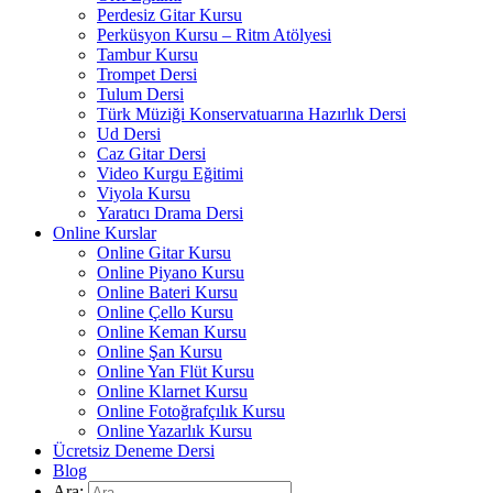
Perdesiz Gitar Kursu
Perküsyon Kursu – Ritm Atölyesi
Tambur Kursu
Trompet Dersi
Tulum Dersi
Türk Müziği Konservatuarına Hazırlık Dersi
Ud Dersi
Caz Gitar Dersi
Video Kurgu Eğitimi
Viyola Kursu
Yaratıcı Drama Dersi
Online Kurslar
Online Gitar Kursu
Online Piyano Kursu
Online Bateri Kursu
Online Çello Kursu
Online Keman Kursu
Online Şan Kursu
Online Yan Flüt Kursu
Online Klarnet Kursu
Online Fotoğrafçılık Kursu
Online Yazarlık Kursu
Ücretsiz Deneme Dersi
Blog
Ara: