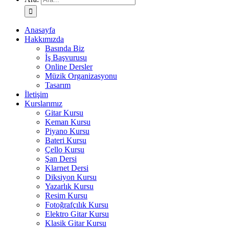
Anasayfa
Hakkımızda
Basında Biz
İş Başvurusu
Online Dersler
Müzik Organizasyonu
Tasarım
İletişim
Kurslarımız
Gitar Kursu
Keman Kursu
Piyano Kursu
Bateri Kursu
Çello Kursu
Şan Dersi
Klarnet Dersi
Diksiyon Kursu
Yazarlık Kursu
Resim Kursu
Fotoğrafçılık Kursu
Elektro Gitar Kursu
Klasik Gitar Kursu