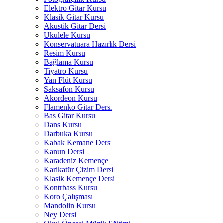
Elektro Gitar Kursu
Klasik Gitar Kursu
Akustik Gitar Dersi
Ukulele Kursu
Konservatuara Hazırlık Dersi
Resim Kursu
Bağlama Kursu
Tiyatro Kursu
Yan Flüt Kursu
Saksafon Kursu
Akordeon Kursu
Flamenko Gitar Dersi
Bas Gitar Kursu
Dans Kursu
Darbuka Kursu
Kabak Kemane Dersi
Kanun Dersi
Karadeniz Kemençe
Karikatür Çizim Dersi
Klasik Kemençe Dersi
Kontrbass Kursu
Koro Çalışması
Mandolin Kursu
Ney Dersi