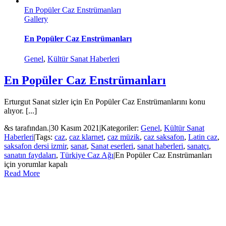
En Popüler Caz Enstrümanları
Gallery
En Popüler Caz Enstrümanları
Genel
,
Kültür Sanat Haberleri
En Popüler Caz Enstrümanları
Erturgut Sanat sizler için En Popüler Caz Enstrümanlarını konu
alıyor. [...]
&s tarafından.
|
30 Kasım 2021
|
Kategoriler:
Genel
,
Kültür Sanat
Haberleri
|
Tags:
caz
,
caz klarnet
,
caz müzik
,
caz saksafon
,
Latin caz
,
saksafon dersi izmir
,
sanat
,
Sanat eserleri
,
sanat haberleri
,
sanatçı
,
sanatın faydaları
,
Türkiye Caz Ağı
|
En Popüler Caz Enstrümanları
için
yorumlar kapalı
Read More