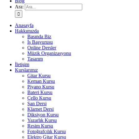
Blog
Ara:
Anasayfa
Hakkımızda
Basında Biz
İş Başvurusu
Online Dersler
Müzik Organizasyonu
Tasarım
İletişim
Kurslarımız
Gitar Kursu
Keman Kursu
Piyano Kursu
Bateri Kursu
Çello Kursu
Şan Dersi
Klarnet Dersi
Diksiyon Kursu
Yazarlık Kursu
Resim Kursu
Fotoğrafçılık Kursu
Elektro Gitar Kursu