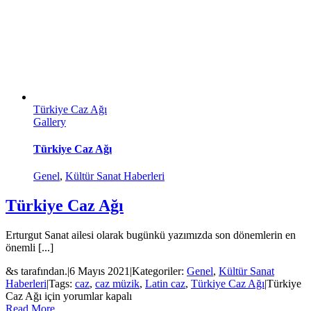
Türkiye Caz Ağı
Gallery
Türkiye Caz Ağı
Genel
,
Kültür Sanat Haberleri
Türkiye Caz Ağı
Erturgut Sanat ailesi olarak bugünkü yazımızda son dönemlerin en
önemli [...]
&s tarafından.
|
6 Mayıs 2021
|
Kategoriler:
Genel
,
Kültür Sanat
Haberleri
|
Tags:
caz
,
caz müzik
,
Latin caz
,
Türkiye Caz Ağı
|
Türkiye
Caz Ağı için
yorumlar kapalı
Read More