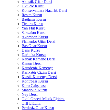
Akustik Gitar Dersi
Ukulele Kursu
Konservatuara Hazırlık Dersi
Resim Kursu
Bağlama Kursu
Tiyatro Kursu
Yan Flüt Kursu
Saksafon Kursu
Akordeon Kursu
Flamenko Gitar Dersi
Bas Gitar Kursu
Dans Kursu
Darbuka Kursu
Kabak Kemane Dersi
Kanun Dersi
Karadeniz Kemençe
Karikatür Çizim Dersi
Klasik Kemençe Dersi
Kontrbass Kursu
Koro Çalışması
Mandolin Kursu
Ney Dersi
Okul Öncesi Müzik Eğitimi
Orff Eğitimi
Perdesiz Gitar Kursu