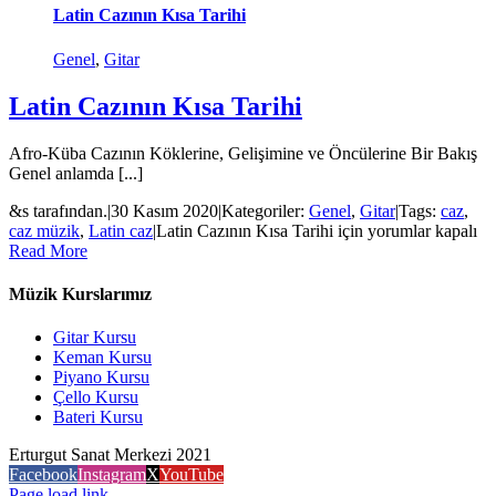
Latin Cazının Kısa Tarihi
Genel
,
Gitar
Latin Cazının Kısa Tarihi
Afro-Küba Cazının Köklerine, Gelişimine ve Öncülerine Bir Bakış
Genel anlamda [...]
&s tarafından.
|
30 Kasım 2020
|
Kategoriler:
Genel
,
Gitar
|
Tags:
caz
,
caz müzik
,
Latin caz
|
Latin Cazının Kısa Tarihi için
yorumlar kapalı
Read More
Müzik Kurslarımız
Gitar Kursu
Keman Kursu
Piyano Kursu
Çello Kursu
Bateri Kursu
Erturgut Sanat Merkezi 2021
Facebook
Instagram
X
YouTube
Page load link