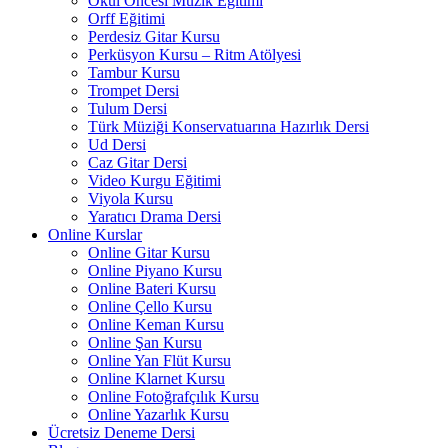
Okul Öncesi Müzik Eğitimi
Orff Eğitimi
Perdesiz Gitar Kursu
Perküsyon Kursu – Ritm Atölyesi
Tambur Kursu
Trompet Dersi
Tulum Dersi
Türk Müziği Konservatuarına Hazırlık Dersi
Ud Dersi
Caz Gitar Dersi
Video Kurgu Eğitimi
Viyola Kursu
Yaratıcı Drama Dersi
Online Kurslar
Online Gitar Kursu
Online Piyano Kursu
Online Bateri Kursu
Online Çello Kursu
Online Keman Kursu
Online Şan Kursu
Online Yan Flüt Kursu
Online Klarnet Kursu
Online Fotoğrafçılık Kursu
Online Yazarlık Kursu
Ücretsiz Deneme Dersi