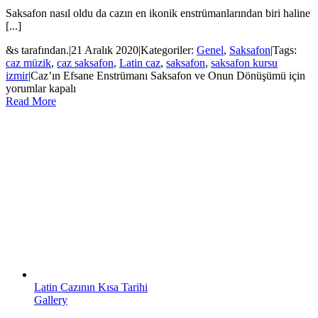
Saksafon nasıl oldu da cazın en ikonik enstrümanlarından biri haline
[...]
&s tarafından.
|
21 Aralık 2020
|
Kategoriler:
Genel
,
Saksafon
|
Tags:
caz müzik
,
caz saksafon
,
Latin caz
,
saksafon
,
saksafon kursu
izmir
|
Caz’ın Efsane Enstrümanı Saksafon ve Onun Dönüşümü için
yorumlar kapalı
Read More
Latin Cazının Kısa Tarihi
Gallery