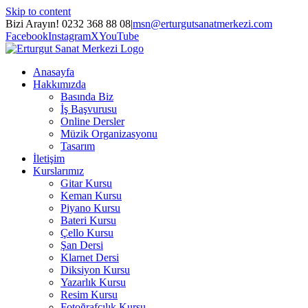
Skip to content
Bizi Arayın! 0232 368 88 08
|
msn@erturgutsanatmerkezi.com
Facebook
Instagram
X
YouTube
Anasayfa
Hakkımızda
Basında Biz
İş Başvurusu
Online Dersler
Müzik Organizasyonu
Tasarım
İletişim
Kurslarımız
Gitar Kursu
Keman Kursu
Piyano Kursu
Bateri Kursu
Çello Kursu
Şan Dersi
Klarnet Dersi
Diksiyon Kursu
Yazarlık Kursu
Resim Kursu
Fotoğrafçılık Kursu