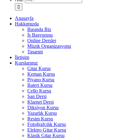
Anasayfa
Hakkımızda
Basında Biz
İş Başvurusu
Online Dersler
Müzik Organizasyonu
Tasarım
İletişim
Kurslarımız
Gitar Kursu
Keman Kursu
Piyano Kursu
Bateri Kursu
Çello Kursu
Şan Dersi
Klarnet Dersi
Diksiyon Kursu
Yazarlık Kursu
Resim Kursu
Fotoğrafçılık Kursu
Elektro Gitar Kursu
Klasik Gitar Kursu