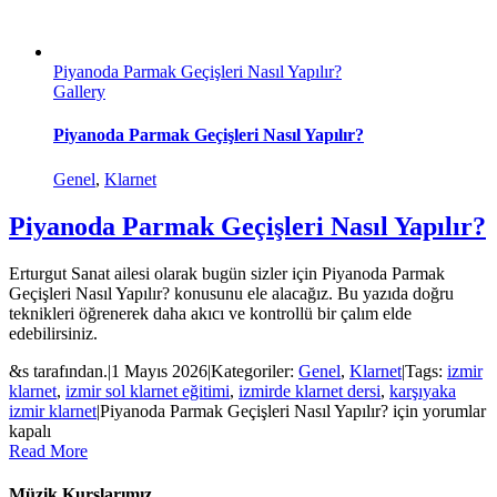
Piyanoda Parmak Geçişleri Nasıl Yapılır?
Gallery
Piyanoda Parmak Geçişleri Nasıl Yapılır?
Genel
,
Klarnet
Piyanoda Parmak Geçişleri Nasıl Yapılır?
Erturgut Sanat ailesi olarak bugün sizler için Piyanoda Parmak
Geçişleri Nasıl Yapılır? konusunu ele alacağız. Bu yazıda doğru
teknikleri öğrenerek daha akıcı ve kontrollü bir çalım elde
edebilirsiniz.
&s tarafından.
|
1 Mayıs 2026
|
Kategoriler:
Genel
,
Klarnet
|
Tags:
izmir
klarnet
,
izmir sol klarnet eğitimi
,
izmirde klarnet dersi
,
karşıyaka
izmir klarnet
|
Piyanoda Parmak Geçişleri Nasıl Yapılır? için
yorumlar
kapalı
Read More
Müzik Kurslarımız