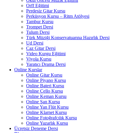
Okul Öncesi Müzik Eğitimi
Orff Eğitimi
Perdesiz Gitar Kursu
Perküsyon Kursu – Ritm Atölyesi
Tambur Kursu
Trompet Dersi
Tulum Dersi
Türk Müziği Konservatuarına Hazırlık Dersi
Ud Dersi
Caz Gitar Dersi
Video Kurgu Eğitimi
Viyola Kursu
Yaratıcı Drama Dersi
Online Kurslar
Online Gitar Kursu
Online Piyano Kursu
Online Bateri Kursu
Online Çello Kursu
Online Keman Kursu
Online Şan Kursu
Online Yan Flüt Kursu
Online Klarnet Kursu
Online Fotoğrafçılık Kursu
Online Yazarlık Kursu
Ücretsiz Deneme Dersi