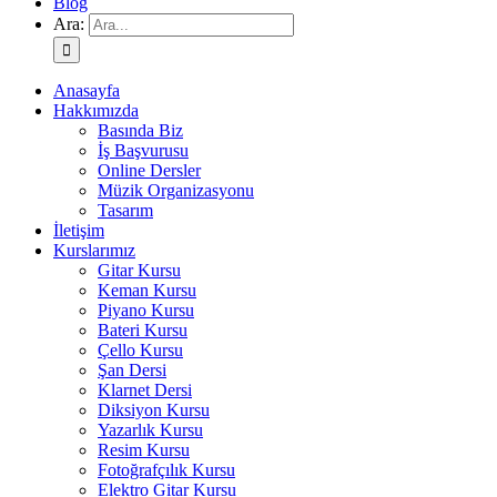
Blog
Ara:
Anasayfa
Hakkımızda
Basında Biz
İş Başvurusu
Online Dersler
Müzik Organizasyonu
Tasarım
İletişim
Kurslarımız
Gitar Kursu
Keman Kursu
Piyano Kursu
Bateri Kursu
Çello Kursu
Şan Dersi
Klarnet Dersi
Diksiyon Kursu
Yazarlık Kursu
Resim Kursu
Fotoğrafçılık Kursu
Elektro Gitar Kursu