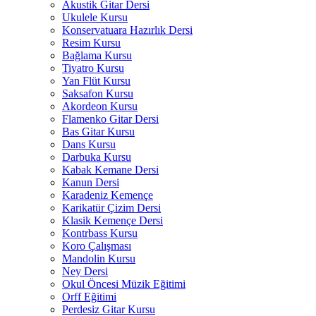
Akustik Gitar Dersi
Ukulele Kursu
Konservatuara Hazırlık Dersi
Resim Kursu
Bağlama Kursu
Tiyatro Kursu
Yan Flüt Kursu
Saksafon Kursu
Akordeon Kursu
Flamenko Gitar Dersi
Bas Gitar Kursu
Dans Kursu
Darbuka Kursu
Kabak Kemane Dersi
Kanun Dersi
Karadeniz Kemençe
Karikatür Çizim Dersi
Klasik Kemençe Dersi
Kontrbass Kursu
Koro Çalışması
Mandolin Kursu
Ney Dersi
Okul Öncesi Müzik Eğitimi
Orff Eğitimi
Perdesiz Gitar Kursu