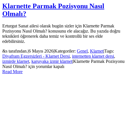
Klarnette Parmak Pozisyonu Nasıl
Olmalı?
Erturgut Sanat ailesi olarak bugün sizler için Klarnette Parmak
Pozisyonu Nasıl Olmalı? konusunu ele alacağız. Bu yazıda doğru
teknikleri öğrenerek daha temiz ve kontrollü bir ses elde
edebilirsiniz.
&s tarafından.
|
6 Mayıs 2026
|
Kategoriler:
Genel
,
Klarnet
|
Tags:
Diyafram Egzersizleri - Klarnet Dersi
,
internetten klarnet dersi
,
izmirde klarnet
,
karşıyaka izmir klarnet
|
Klarnette Parmak Pozisyonu
Nasıl Olmalı? için
yorumlar kapalı
Read More