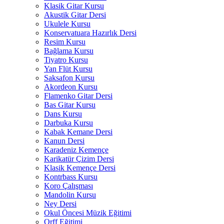
Klasik Gitar Kursu
Akustik Gitar Dersi
Ukulele Kursu
Konservatuara Hazırlık Dersi
Resim Kursu
Bağlama Kursu
Tiyatro Kursu
Yan Flüt Kursu
Saksafon Kursu
Akordeon Kursu
Flamenko Gitar Dersi
Bas Gitar Kursu
Dans Kursu
Darbuka Kursu
Kabak Kemane Dersi
Kanun Dersi
Karadeniz Kemençe
Karikatür Çizim Dersi
Klasik Kemençe Dersi
Kontrbass Kursu
Koro Çalışması
Mandolin Kursu
Ney Dersi
Okul Öncesi Müzik Eğitimi
Orff Eğitimi