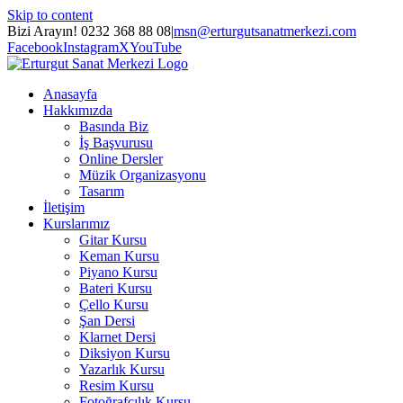
Skip to content
Bizi Arayın! 0232 368 88 08
|
msn@erturgutsanatmerkezi.com
Facebook
Instagram
X
YouTube
Anasayfa
Hakkımızda
Basında Biz
İş Başvurusu
Online Dersler
Müzik Organizasyonu
Tasarım
İletişim
Kurslarımız
Gitar Kursu
Keman Kursu
Piyano Kursu
Bateri Kursu
Çello Kursu
Şan Dersi
Klarnet Dersi
Diksiyon Kursu
Yazarlık Kursu
Resim Kursu
Fotoğrafçılık Kursu