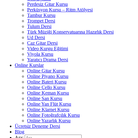
Perdesiz Gitar Kursu
Perküsyon Kursu – Ritm Atölyesi
Tambur Kursu
Trompet Dersi
Tulum Dersi
Türk Müziği Konservatuarına Hazırlık Dersi
Ud Dersi
Caz Gitar Dersi
Video Kurgu Eğitimi
Viyola Kursu
Yaratıcı Drama Dersi
Online Kurslar
Online Gitar Kursu
Online Piyano Kursu
Online Bateri Kursu
Online Çello Kursu
Online Keman Kursu
Online Şan Kursu
Online Yan Flüt Kursu
Online Klarnet Kursu
Online Fotoğrafçılık Kursu
Online Yazarlık Kursu
Ücretsiz Deneme Dersi
Blog
Ara: