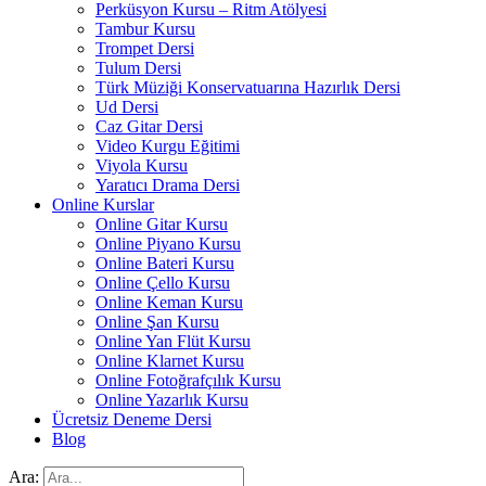
Perküsyon Kursu – Ritm Atölyesi
Tambur Kursu
Trompet Dersi
Tulum Dersi
Türk Müziği Konservatuarına Hazırlık Dersi
Ud Dersi
Caz Gitar Dersi
Video Kurgu Eğitimi
Viyola Kursu
Yaratıcı Drama Dersi
Online Kurslar
Online Gitar Kursu
Online Piyano Kursu
Online Bateri Kursu
Online Çello Kursu
Online Keman Kursu
Online Şan Kursu
Online Yan Flüt Kursu
Online Klarnet Kursu
Online Fotoğrafçılık Kursu
Online Yazarlık Kursu
Ücretsiz Deneme Dersi
Blog
Ara: