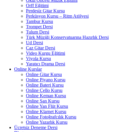
Okul Öncesi Müzik Eğitimi
Orff Eğitimi
Perdesiz Gitar Kursu
Perküsyon Kursu – Ritm Atölyesi
Tambur Kursu
Trompet Dersi
Tulum Dersi
Türk Müziği Konservatuarına Hazırlık Dersi
Ud Dersi
Caz Gitar Dersi
Video Kurgu Eğitimi
Viyola Kursu
Yaratıcı Drama Dersi
Online Kurslar
Online Gitar Kursu
Online Piyano Kursu
Online Bateri Kursu
Online Çello Kursu
Online Keman Kursu
Online Şan Kursu
Online Yan Flüt Kursu
Online Klarnet Kursu
Online Fotoğrafçılık Kursu
Online Yazarlık Kursu
Ücretsiz Deneme Dersi