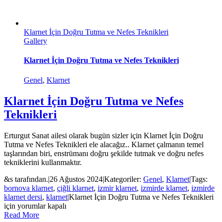
Klarnet İçin Doğru Tutma ve Nefes Teknikleri
Gallery
Klarnet İçin Doğru Tutma ve Nefes Teknikleri
Genel
,
Klarnet
Klarnet İçin Doğru Tutma ve Nefes
Teknikleri
Erturgut Sanat ailesi olarak bugün sizler için Klarnet İçin Doğru
Tutma ve Nefes Teknikleri ele alacağız.. Klarnet çalmanın temel
taşlarından biri, enstrümanı doğru şekilde tutmak ve doğru nefes
tekniklerini kullanmaktır.
&s tarafından.
|
26 Ağustos 2024
|
Kategoriler:
Genel
,
Klarnet
|
Tags:
bornova klarnet
,
çiğli klarnet
,
izmir klarnet
,
izmirde klarnet
,
izmirde
klarnet dersi
,
klarnet
|
Klarnet İçin Doğru Tutma ve Nefes Teknikleri
için
yorumlar kapalı
Read More