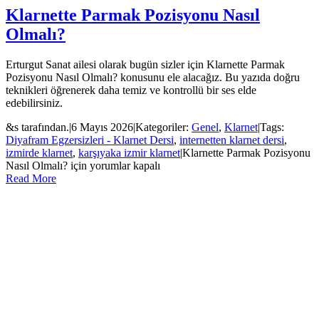
Klarnette Parmak Pozisyonu Nasıl
Olmalı?
Erturgut Sanat ailesi olarak bugün sizler için Klarnette Parmak
Pozisyonu Nasıl Olmalı? konusunu ele alacağız. Bu yazıda doğru
teknikleri öğrenerek daha temiz ve kontrollü bir ses elde
edebilirsiniz.
&s tarafından.
|
6 Mayıs 2026
|
Kategoriler:
Genel
,
Klarnet
|
Tags:
Diyafram Egzersizleri - Klarnet Dersi
,
internetten klarnet dersi
,
izmirde klarnet
,
karşıyaka izmir klarnet
|
Klarnette Parmak Pozisyonu
Nasıl Olmalı? için
yorumlar kapalı
Read More