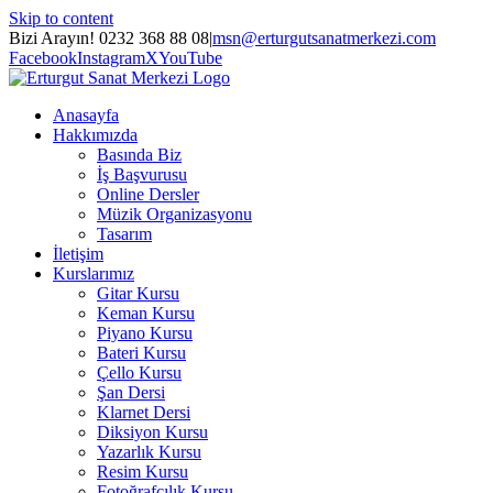
Skip to content
Bizi Arayın! 0232 368 88 08
|
msn@erturgutsanatmerkezi.com
Facebook
Instagram
X
YouTube
Anasayfa
Hakkımızda
Basında Biz
İş Başvurusu
Online Dersler
Müzik Organizasyonu
Tasarım
İletişim
Kurslarımız
Gitar Kursu
Keman Kursu
Piyano Kursu
Bateri Kursu
Çello Kursu
Şan Dersi
Klarnet Dersi
Diksiyon Kursu
Yazarlık Kursu
Resim Kursu
Fotoğrafçılık Kursu