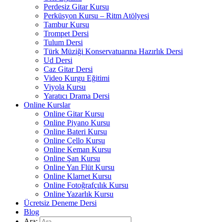
Perdesiz Gitar Kursu
Perküsyon Kursu – Ritm Atölyesi
Tambur Kursu
Trompet Dersi
Tulum Dersi
Türk Müziği Konservatuarına Hazırlık Dersi
Ud Dersi
Caz Gitar Dersi
Video Kurgu Eğitimi
Viyola Kursu
Yaratıcı Drama Dersi
Online Kurslar
Online Gitar Kursu
Online Piyano Kursu
Online Bateri Kursu
Online Çello Kursu
Online Keman Kursu
Online Şan Kursu
Online Yan Flüt Kursu
Online Klarnet Kursu
Online Fotoğrafçılık Kursu
Online Yazarlık Kursu
Ücretsiz Deneme Dersi
Blog
Ara: