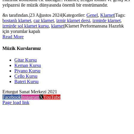
yelpazesi ile müzik dünyasında önemli bir enstrümandır.
&s tarafından.
|
23 Ağustos 2024
|
Kategoriler:
Genel
,
Klarnet
|
Tags:
bostanlı klarnet
,
caz klarnet
,
izmir klarnet dersi
,
izmirde klarnet
,
izmirde sol klarnet kursu
,
klarnet
|
Klarnet Performansına Hazırlık
için
yorumlar kapalı
Read More
Müzik Kurslarımız
Gitar Kursu
Keman Kursu
Piyano Kursu
Çello Kursu
Bateri Kursu
Erturgut Sanat Merkezi 2021
Facebook
Instagram
X
YouTube
Page load link