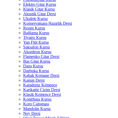
Elektro Gitar Kursu
Klasik Gitar Kursu
Akustik Gitar Dersi
Ukulele Kursu
Konservatuara Hazırlık Dersi
Resim Kursu
Bağlama Kursu
Tiyatro Kursu
Yan Flüt Kursu
Saksafon Kursu
Akordeon Kursu
Flamenko Gitar Dersi
Bas Gitar Kursu
Dans Kursu
Darbuka Kursu
Kabak Kemane Dersi
Kanun Dersi
Karadeniz Kemençe
Karikatür Çizim Dersi
Klasik Kemençe Dersi
Kontrbass Kursu
Koro Çalışması
Mandolin Kursu
Ney Dersi