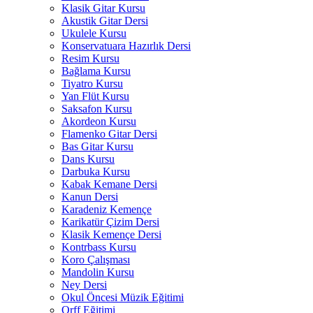
Klasik Gitar Kursu
Akustik Gitar Dersi
Ukulele Kursu
Konservatuara Hazırlık Dersi
Resim Kursu
Bağlama Kursu
Tiyatro Kursu
Yan Flüt Kursu
Saksafon Kursu
Akordeon Kursu
Flamenko Gitar Dersi
Bas Gitar Kursu
Dans Kursu
Darbuka Kursu
Kabak Kemane Dersi
Kanun Dersi
Karadeniz Kemençe
Karikatür Çizim Dersi
Klasik Kemençe Dersi
Kontrbass Kursu
Koro Çalışması
Mandolin Kursu
Ney Dersi
Okul Öncesi Müzik Eğitimi
Orff Eğitimi