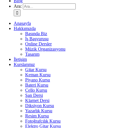
Blog
Ara:
Anasayfa
Hakkımızda
Basında Biz
İş Başvurusu
Online Dersler
Müzik Organizasyonu
Tasarım
İletişim
Kurslarımız
Gitar Kursu
Keman Kursu
Piyano Kursu
Bateri Kursu
Çello Kursu
Şan Dersi
Klarnet Dersi
Diksiyon Kursu
Yazarlık Kursu
Resim Kursu
Fotoğrafçılık Kursu
Elektro Gitar Kursu