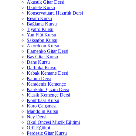
Akustik Gitar Dersi
Ukulele Kursu
Konservatuara Hazırlık Dersi
Resim Kursu
Bağlama Kursu
Tiyatro Kursu
Yan Flüt Kursu
Saksafon Kursu
Akordeon Kursu
Flamenko Gitar Dersi
Bas Gitar Kursu
Dans Kursu
Darbuka Kursu
Kabak Kemane Dersi
Kanun Dersi
Karadeniz Kemençe
Karikatür Çizim Dersi
Klasik Kemençe Dersi
Kontrbass Kursu
Koro Çalışması
Mandolin Kursu
Ney Dersi
Okul Öncesi Müzik Eğitimi
Orff Eğitimi
Perdesiz Gitar Kursu