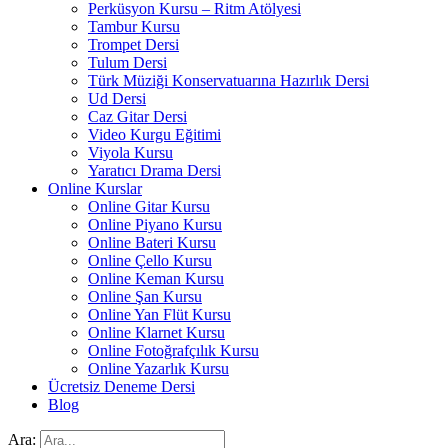
Perküsyon Kursu – Ritm Atölyesi
Tambur Kursu
Trompet Dersi
Tulum Dersi
Türk Müziği Konservatuarına Hazırlık Dersi
Ud Dersi
Caz Gitar Dersi
Video Kurgu Eğitimi
Viyola Kursu
Yaratıcı Drama Dersi
Online Kurslar
Online Gitar Kursu
Online Piyano Kursu
Online Bateri Kursu
Online Çello Kursu
Online Keman Kursu
Online Şan Kursu
Online Yan Flüt Kursu
Online Klarnet Kursu
Online Fotoğrafçılık Kursu
Online Yazarlık Kursu
Ücretsiz Deneme Dersi
Blog
Ara: