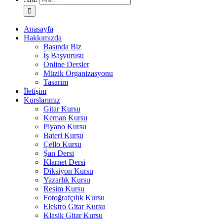
Anasayfa
Hakkımızda
Basında Biz
İş Başvurusu
Online Dersler
Müzik Organizasyonu
Tasarım
İletişim
Kurslarımız
Gitar Kursu
Keman Kursu
Piyano Kursu
Bateri Kursu
Çello Kursu
Şan Dersi
Klarnet Dersi
Diksiyon Kursu
Yazarlık Kursu
Resim Kursu
Fotoğrafçılık Kursu
Elektro Gitar Kursu
Klasik Gitar Kursu