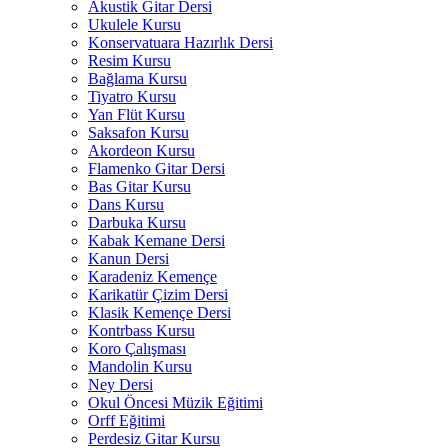
Akustik Gitar Dersi
Ukulele Kursu
Konservatuara Hazırlık Dersi
Resim Kursu
Bağlama Kursu
Tiyatro Kursu
Yan Flüt Kursu
Saksafon Kursu
Akordeon Kursu
Flamenko Gitar Dersi
Bas Gitar Kursu
Dans Kursu
Darbuka Kursu
Kabak Kemane Dersi
Kanun Dersi
Karadeniz Kemençe
Karikatür Çizim Dersi
Klasik Kemençe Dersi
Kontrbass Kursu
Koro Çalışması
Mandolin Kursu
Ney Dersi
Okul Öncesi Müzik Eğitimi
Orff Eğitimi
Perdesiz Gitar Kursu