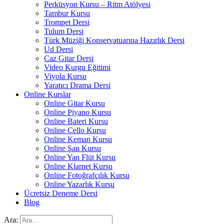
Perküsyon Kursu – Ritm Atölyesi
Tambur Kursu
Trompet Dersi
Tulum Dersi
Türk Müziği Konservatuarına Hazırlık Dersi
Ud Dersi
Caz Gitar Dersi
Video Kurgu Eğitimi
Viyola Kursu
Yaratıcı Drama Dersi
Online Kurslar
Online Gitar Kursu
Online Piyano Kursu
Online Bateri Kursu
Online Çello Kursu
Online Keman Kursu
Online Şan Kursu
Online Yan Flüt Kursu
Online Klarnet Kursu
Online Fotoğrafçılık Kursu
Online Yazarlık Kursu
Ücretsiz Deneme Dersi
Blog
Ara: