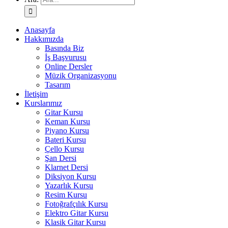
Anasayfa
Hakkımızda
Basında Biz
İş Başvurusu
Online Dersler
Müzik Organizasyonu
Tasarım
İletişim
Kurslarımız
Gitar Kursu
Keman Kursu
Piyano Kursu
Bateri Kursu
Çello Kursu
Şan Dersi
Klarnet Dersi
Diksiyon Kursu
Yazarlık Kursu
Resim Kursu
Fotoğrafçılık Kursu
Elektro Gitar Kursu
Klasik Gitar Kursu