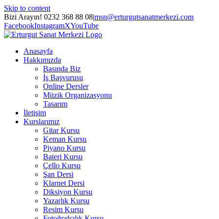
Skip to content
Bizi Arayın! 0232 368 88 08
|
msn@erturgutsanatmerkezi.com
Facebook
Instagram
X
YouTube
Anasayfa
Hakkımızda
Basında Biz
İş Başvurusu
Online Dersler
Müzik Organizasyonu
Tasarım
İletişim
Kurslarımız
Gitar Kursu
Keman Kursu
Piyano Kursu
Bateri Kursu
Çello Kursu
Şan Dersi
Klarnet Dersi
Diksiyon Kursu
Yazarlık Kursu
Resim Kursu
Fotoğrafçılık Kursu