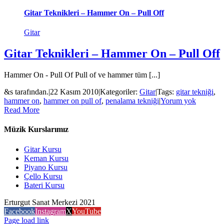
Gitar Teknikleri – Hammer On – Pull Off
Gitar
Gitar Teknikleri – Hammer On – Pull Off
Hammer On - Pull Of Pull of ve hammer tüm [...]
&s tarafından.
|
22 Kasım 2010
|
Kategoriler:
Gitar
|
Tags:
gitar tekniği
,
hammer on
,
hammer on pull of
,
penalama tekniği
|
Yorum yok
Read More
Müzik Kurslarımız
Gitar Kursu
Keman Kursu
Piyano Kursu
Çello Kursu
Bateri Kursu
Erturgut Sanat Merkezi 2021
Facebook
Instagram
X
YouTube
Page load link