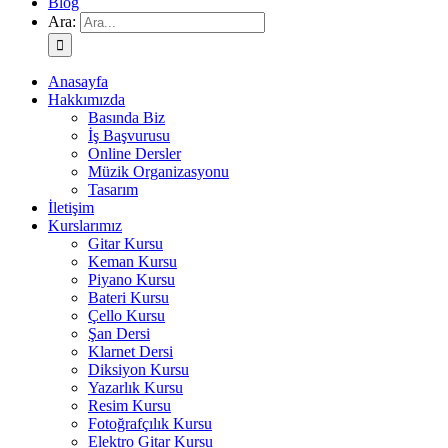
Blog
Ara:
Anasayfa
Hakkımızda
Basında Biz
İş Başvurusu
Online Dersler
Müzik Organizasyonu
Tasarım
İletişim
Kurslarımız
Gitar Kursu
Keman Kursu
Piyano Kursu
Bateri Kursu
Çello Kursu
Şan Dersi
Klarnet Dersi
Diksiyon Kursu
Yazarlık Kursu
Resim Kursu
Fotoğrafçılık Kursu
Elektro Gitar Kursu