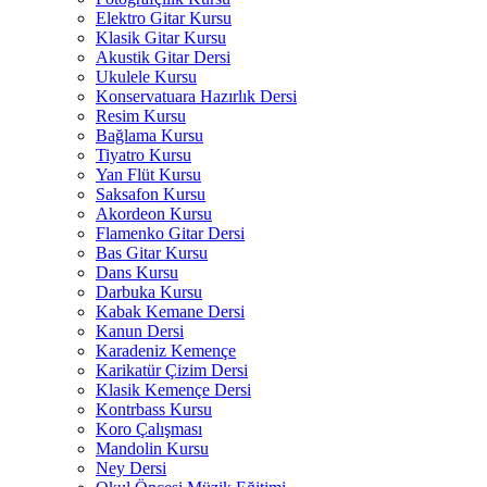
Elektro Gitar Kursu
Klasik Gitar Kursu
Akustik Gitar Dersi
Ukulele Kursu
Konservatuara Hazırlık Dersi
Resim Kursu
Bağlama Kursu
Tiyatro Kursu
Yan Flüt Kursu
Saksafon Kursu
Akordeon Kursu
Flamenko Gitar Dersi
Bas Gitar Kursu
Dans Kursu
Darbuka Kursu
Kabak Kemane Dersi
Kanun Dersi
Karadeniz Kemençe
Karikatür Çizim Dersi
Klasik Kemençe Dersi
Kontrbass Kursu
Koro Çalışması
Mandolin Kursu
Ney Dersi