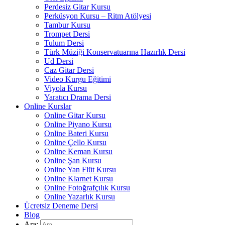
Perdesiz Gitar Kursu
Perküsyon Kursu – Ritm Atölyesi
Tambur Kursu
Trompet Dersi
Tulum Dersi
Türk Müziği Konservatuarına Hazırlık Dersi
Ud Dersi
Caz Gitar Dersi
Video Kurgu Eğitimi
Viyola Kursu
Yaratıcı Drama Dersi
Online Kurslar
Online Gitar Kursu
Online Piyano Kursu
Online Bateri Kursu
Online Çello Kursu
Online Keman Kursu
Online Şan Kursu
Online Yan Flüt Kursu
Online Klarnet Kursu
Online Fotoğrafçılık Kursu
Online Yazarlık Kursu
Ücretsiz Deneme Dersi
Blog
Ara: