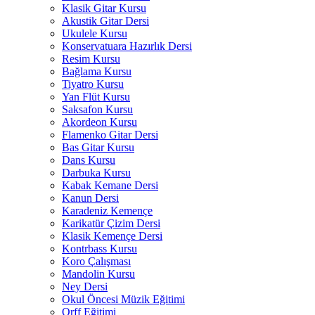
Klasik Gitar Kursu
Akustik Gitar Dersi
Ukulele Kursu
Konservatuara Hazırlık Dersi
Resim Kursu
Bağlama Kursu
Tiyatro Kursu
Yan Flüt Kursu
Saksafon Kursu
Akordeon Kursu
Flamenko Gitar Dersi
Bas Gitar Kursu
Dans Kursu
Darbuka Kursu
Kabak Kemane Dersi
Kanun Dersi
Karadeniz Kemençe
Karikatür Çizim Dersi
Klasik Kemençe Dersi
Kontrbass Kursu
Koro Çalışması
Mandolin Kursu
Ney Dersi
Okul Öncesi Müzik Eğitimi
Orff Eğitimi