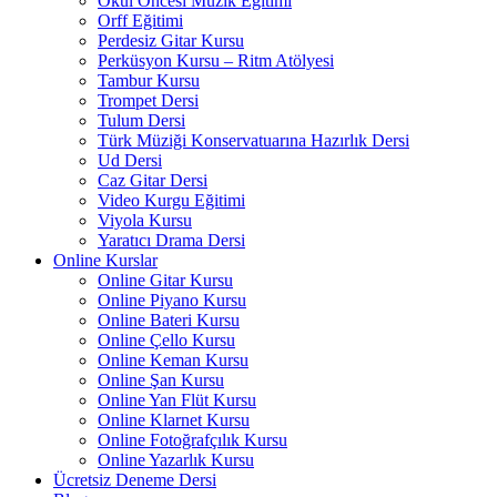
Okul Öncesi Müzik Eğitimi
Orff Eğitimi
Perdesiz Gitar Kursu
Perküsyon Kursu – Ritm Atölyesi
Tambur Kursu
Trompet Dersi
Tulum Dersi
Türk Müziği Konservatuarına Hazırlık Dersi
Ud Dersi
Caz Gitar Dersi
Video Kurgu Eğitimi
Viyola Kursu
Yaratıcı Drama Dersi
Online Kurslar
Online Gitar Kursu
Online Piyano Kursu
Online Bateri Kursu
Online Çello Kursu
Online Keman Kursu
Online Şan Kursu
Online Yan Flüt Kursu
Online Klarnet Kursu
Online Fotoğrafçılık Kursu
Online Yazarlık Kursu
Ücretsiz Deneme Dersi