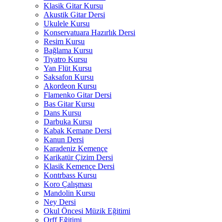
Klasik Gitar Kursu
Akustik Gitar Dersi
Ukulele Kursu
Konservatuara Hazırlık Dersi
Resim Kursu
Bağlama Kursu
Tiyatro Kursu
Yan Flüt Kursu
Saksafon Kursu
Akordeon Kursu
Flamenko Gitar Dersi
Bas Gitar Kursu
Dans Kursu
Darbuka Kursu
Kabak Kemane Dersi
Kanun Dersi
Karadeniz Kemençe
Karikatür Çizim Dersi
Klasik Kemençe Dersi
Kontrbass Kursu
Koro Çalışması
Mandolin Kursu
Ney Dersi
Okul Öncesi Müzik Eğitimi
Orff Eğitimi