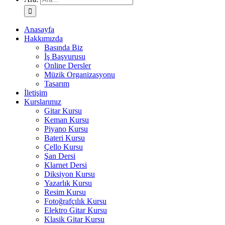
Anasayfa
Hakkımızda
Basında Biz
İş Başvurusu
Online Dersler
Müzik Organizasyonu
Tasarım
İletişim
Kurslarımız
Gitar Kursu
Keman Kursu
Piyano Kursu
Bateri Kursu
Çello Kursu
Şan Dersi
Klarnet Dersi
Diksiyon Kursu
Yazarlık Kursu
Resim Kursu
Fotoğrafçılık Kursu
Elektro Gitar Kursu
Klasik Gitar Kursu