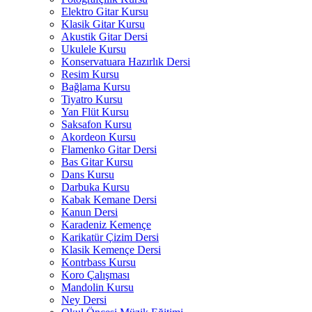
Elektro Gitar Kursu
Klasik Gitar Kursu
Akustik Gitar Dersi
Ukulele Kursu
Konservatuara Hazırlık Dersi
Resim Kursu
Bağlama Kursu
Tiyatro Kursu
Yan Flüt Kursu
Saksafon Kursu
Akordeon Kursu
Flamenko Gitar Dersi
Bas Gitar Kursu
Dans Kursu
Darbuka Kursu
Kabak Kemane Dersi
Kanun Dersi
Karadeniz Kemençe
Karikatür Çizim Dersi
Klasik Kemençe Dersi
Kontrbass Kursu
Koro Çalışması
Mandolin Kursu
Ney Dersi