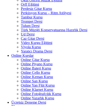
Okul Öncesi Müzik Eğitimi
Orff Eğitimi
Perdesiz Gitar Kursu
Perküsyon Kursu – Ritm Atölyesi
Tambur Kursu
Trompet Dersi
Tulum Dersi
Türk Müziği Konservatuarına Hazırlık Dersi
Ud Dersi
Caz Gitar Dersi
Video Kurgu Eğitimi
Viyola Kursu
Yaratıcı Drama Dersi
Online Kurslar
Online Gitar Kursu
Online Piyano Kursu
Online Bateri Kursu
Online Çello Kursu
Online Keman Kursu
Online Şan Kursu
Online Yan Flüt Kursu
Online Klarnet Kursu
Online Fotoğrafçılık Kursu
Online Yazarlık Kursu
Ücretsiz Deneme Dersi