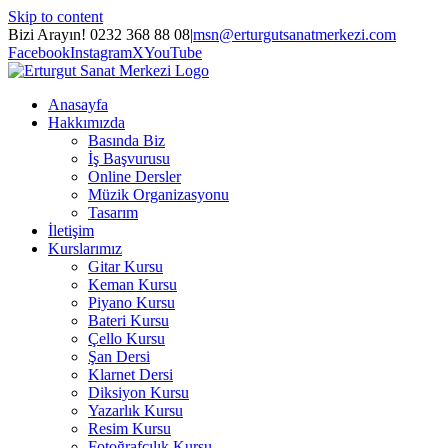
Skip to content
Bizi Arayın! 0232 368 88 08
|
msn@erturgutsanatmerkezi.com
Facebook
Instagram
X
YouTube
Anasayfa
Hakkımızda
Basında Biz
İş Başvurusu
Online Dersler
Müzik Organizasyonu
Tasarım
İletişim
Kurslarımız
Gitar Kursu
Keman Kursu
Piyano Kursu
Bateri Kursu
Çello Kursu
Şan Dersi
Klarnet Dersi
Diksiyon Kursu
Yazarlık Kursu
Resim Kursu
Fotoğrafçılık Kursu