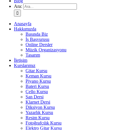
Blog
Ara:
Anasayfa
Hakkımızda
Basında Biz
İş Başvurusu
Online Dersler
Müzik Organizasyonu
Tasarım
İletişim
Kurslarımız
Gitar Kursu
Keman Kursu
Piyano Kursu
Bateri Kursu
Çello Kursu
Şan Dersi
Klarnet Dersi
Diksiyon Kursu
Yazarlık Kursu
Resim Kursu
Fotoğrafçılık Kursu
Elektro Gitar Kursu