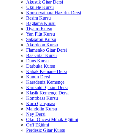
Akustik Gitar Dersi
Ukulele Kursu
Konservatuara Hazırlık Dersi
Resim Kursu
Bağlama Kursu
Tiyatro Kursu
Yan Flüt Kursu
Saksafon Kursu
Akordeon Kursu
Flamenko Gitar Dersi
Bas Gitar Kursu
Dans Kursu
Darbuka Kursu
Kabak Kemane Dersi
Kanun Dersi
Karadeniz Kemençe
Karikatür Çizim Dersi
Klasik Kemençe Dersi
Kontrbass Kursu
Koro Çalışması
Mandolin Kursu
Ney Dersi
Okul Öncesi Müzik Eğitimi
Orff Eğitimi
Perdesiz Gitar Kursu