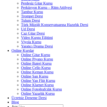
Perdesiz Gitar Kursu
Perküsyon Kursu – Ritm Atölyesi
Tambur Kursu
Trompet Dersi
Tulum Dersi
Türk Müziği Konservatuarına Hazırlık Dersi
Ud Dersi
Caz Gitar Dersi
Video Kurgu Eğitimi
Viyola Kursu
Yaratıcı Drama Dersi
Online Kurslar
Online Gitar Kursu
Online Piyano Kursu
Online Bateri Kursu
Online Çello Kursu
Online Keman Kursu
Online Şan Kursu
Online Yan Flüt Kursu
Online Klarnet Kursu
Online Fotoğrafçılık Kursu
Online Yazarlık Kursu
Ücretsiz Deneme Dersi
Blog
Ara: