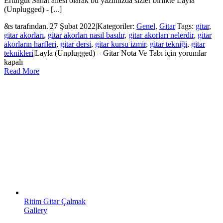
Erturgut Sanat ailesi olarak bu yazımızda sizler birlikte Layla
(Unplugged) - [...]
&s tarafından.
|
27 Şubat 2022
|
Kategoriler:
Genel
,
Gitar
|
Tags:
gitar
,
gitar akorları
,
gitar akorları nasıl basılır
,
gitar akorları nelerdir
,
gitar
akorların harfleri
,
gitar dersi
,
gitar kursu izmir
,
gitar tekniği
,
gitar
teknikleri
|
Layla (Unplugged) – Gitar Nota Ve Tabı için
yorumlar
kapalı
Read More
Ritim Gitar Çalmak
Gallery