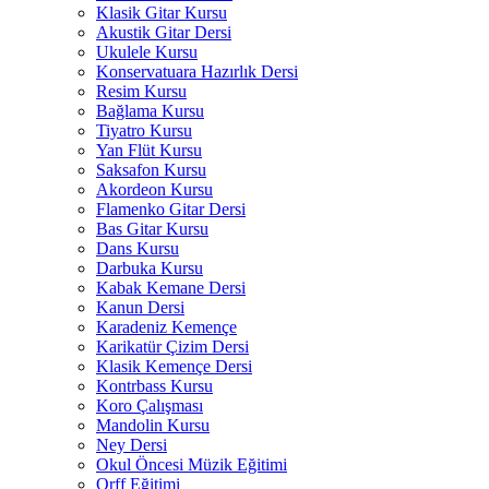
Klasik Gitar Kursu
Akustik Gitar Dersi
Ukulele Kursu
Konservatuara Hazırlık Dersi
Resim Kursu
Bağlama Kursu
Tiyatro Kursu
Yan Flüt Kursu
Saksafon Kursu
Akordeon Kursu
Flamenko Gitar Dersi
Bas Gitar Kursu
Dans Kursu
Darbuka Kursu
Kabak Kemane Dersi
Kanun Dersi
Karadeniz Kemençe
Karikatür Çizim Dersi
Klasik Kemençe Dersi
Kontrbass Kursu
Koro Çalışması
Mandolin Kursu
Ney Dersi
Okul Öncesi Müzik Eğitimi
Orff Eğitimi