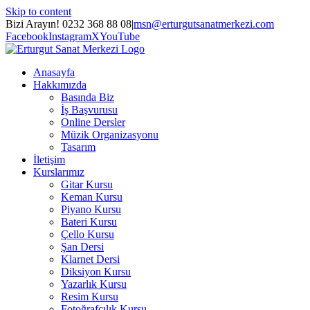
Skip to content
Bizi Arayın! 0232 368 88 08
|
msn@erturgutsanatmerkezi.com
Facebook
Instagram
X
YouTube
Anasayfa
Hakkımızda
Basında Biz
İş Başvurusu
Online Dersler
Müzik Organizasyonu
Tasarım
İletişim
Kurslarımız
Gitar Kursu
Keman Kursu
Piyano Kursu
Bateri Kursu
Çello Kursu
Şan Dersi
Klarnet Dersi
Diksiyon Kursu
Yazarlık Kursu
Resim Kursu
Fotoğrafçılık Kursu