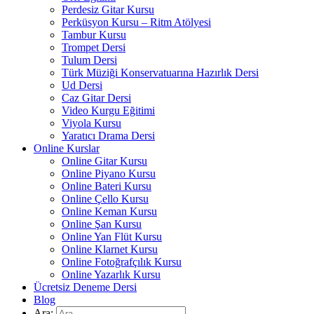
Perdesiz Gitar Kursu
Perküsyon Kursu – Ritm Atölyesi
Tambur Kursu
Trompet Dersi
Tulum Dersi
Türk Müziği Konservatuarına Hazırlık Dersi
Ud Dersi
Caz Gitar Dersi
Video Kurgu Eğitimi
Viyola Kursu
Yaratıcı Drama Dersi
Online Kurslar
Online Gitar Kursu
Online Piyano Kursu
Online Bateri Kursu
Online Çello Kursu
Online Keman Kursu
Online Şan Kursu
Online Yan Flüt Kursu
Online Klarnet Kursu
Online Fotoğrafçılık Kursu
Online Yazarlık Kursu
Ücretsiz Deneme Dersi
Blog
Ara: