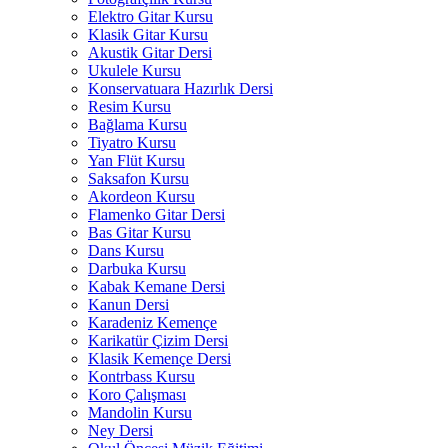
Elektro Gitar Kursu
Klasik Gitar Kursu
Akustik Gitar Dersi
Ukulele Kursu
Konservatuara Hazırlık Dersi
Resim Kursu
Bağlama Kursu
Tiyatro Kursu
Yan Flüt Kursu
Saksafon Kursu
Akordeon Kursu
Flamenko Gitar Dersi
Bas Gitar Kursu
Dans Kursu
Darbuka Kursu
Kabak Kemane Dersi
Kanun Dersi
Karadeniz Kemençe
Karikatür Çizim Dersi
Klasik Kemençe Dersi
Kontrbass Kursu
Koro Çalışması
Mandolin Kursu
Ney Dersi