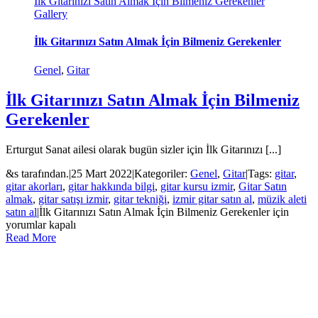
İlk Gitarınızı Satın Almak İçin Bilmeniz Gerekenler
Gallery
İlk Gitarınızı Satın Almak İçin Bilmeniz Gerekenler
Genel
,
Gitar
İlk Gitarınızı Satın Almak İçin Bilmeniz
Gerekenler
Erturgut Sanat ailesi olarak bugün sizler için İlk Gitarınızı [...]
&s tarafından.
|
25 Mart 2022
|
Kategoriler:
Genel
,
Gitar
|
Tags:
gitar
,
gitar akorları
,
gitar hakkında bilgi
,
gitar kursu izmir
,
Gitar Satın
almak
,
gitar satışı izmir
,
gitar tekniği
,
izmir gitar satın al
,
müzik aleti
satın al
|
İlk Gitarınızı Satın Almak İçin Bilmeniz Gerekenler için
yorumlar kapalı
Read More