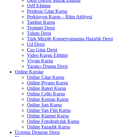
Okul Öncesi Müzik Eğitimi
Orff Eğitimi
Perdesiz Gitar Kursu
Perküsyon Kursu – Ritm Atölyesi
Tambur Kursu
Trompet Dersi
Tulum Dersi
Türk Müziği Konservatuarına Hazırlık Dersi
Ud Dersi
Caz Gitar Dersi
Video Kurgu Eğitimi
Viyola Kursu
Yaratıcı Drama Dersi
Online Kurslar
Online Gitar Kursu
Online Piyano Kursu
Online Bateri Kursu
Online Çello Kursu
Online Keman Kursu
Online Şan Kursu
Online Yan Flüt Kursu
Online Klarnet Kursu
Online Fotoğrafçılık Kursu
Online Yazarlık Kursu
Ücretsiz Deneme Dersi