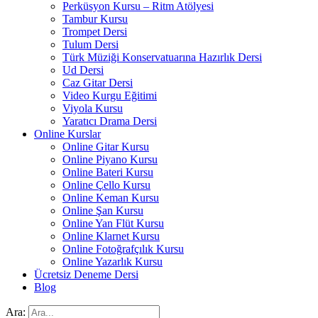
Perküsyon Kursu – Ritm Atölyesi
Tambur Kursu
Trompet Dersi
Tulum Dersi
Türk Müziği Konservatuarına Hazırlık Dersi
Ud Dersi
Caz Gitar Dersi
Video Kurgu Eğitimi
Viyola Kursu
Yaratıcı Drama Dersi
Online Kurslar
Online Gitar Kursu
Online Piyano Kursu
Online Bateri Kursu
Online Çello Kursu
Online Keman Kursu
Online Şan Kursu
Online Yan Flüt Kursu
Online Klarnet Kursu
Online Fotoğrafçılık Kursu
Online Yazarlık Kursu
Ücretsiz Deneme Dersi
Blog
Ara: