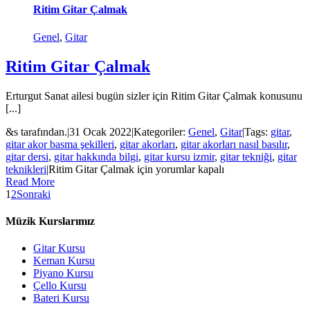
Ritim Gitar Çalmak
Genel
,
Gitar
Ritim Gitar Çalmak
Erturgut Sanat ailesi bugün sizler için Ritim Gitar Çalmak konusunu
[...]
&s tarafından.
|
31 Ocak 2022
|
Kategoriler:
Genel
,
Gitar
|
Tags:
gitar
,
gitar akor basma şekilleri
,
gitar akorları
,
gitar akorları nasıl basılır
,
gitar dersi
,
gitar hakkında bilgi
,
gitar kursu izmir
,
gitar tekniği
,
gitar
teknikleri
|
Ritim Gitar Çalmak için
yorumlar kapalı
Read More
1
2
Sonraki
Müzik Kurslarımız
Gitar Kursu
Keman Kursu
Piyano Kursu
Çello Kursu
Bateri Kursu