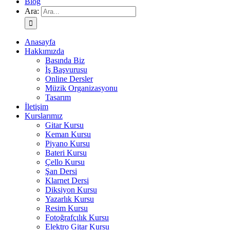
Blog
Ara:
Anasayfa
Hakkımızda
Basında Biz
İş Başvurusu
Online Dersler
Müzik Organizasyonu
Tasarım
İletişim
Kurslarımız
Gitar Kursu
Keman Kursu
Piyano Kursu
Bateri Kursu
Çello Kursu
Şan Dersi
Klarnet Dersi
Diksiyon Kursu
Yazarlık Kursu
Resim Kursu
Fotoğrafçılık Kursu
Elektro Gitar Kursu