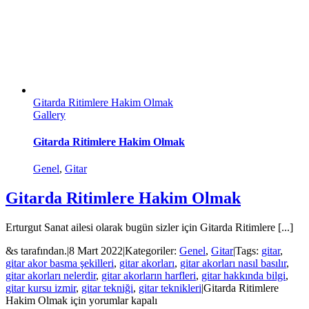
Gitarda Ritimlere Hakim Olmak
Gallery
Gitarda Ritimlere Hakim Olmak
Genel
,
Gitar
Gitarda Ritimlere Hakim Olmak
Erturgut Sanat ailesi olarak bugün sizler için Gitarda Ritimlere [...]
&s tarafından.
|
8 Mart 2022
|
Kategoriler:
Genel
,
Gitar
|
Tags:
gitar
,
gitar akor basma şekilleri
,
gitar akorları
,
gitar akorları nasıl basılır
,
gitar akorları nelerdir
,
gitar akorların harfleri
,
gitar hakkında bilgi
,
gitar kursu izmir
,
gitar tekniği
,
gitar teknikleri
|
Gitarda Ritimlere
Hakim Olmak için
yorumlar kapalı