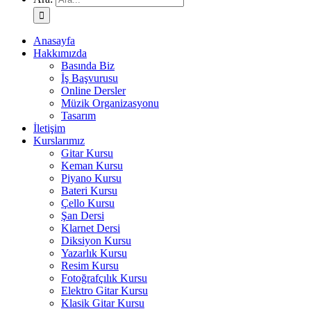
Anasayfa
Hakkımızda
Basında Biz
İş Başvurusu
Online Dersler
Müzik Organizasyonu
Tasarım
İletişim
Kurslarımız
Gitar Kursu
Keman Kursu
Piyano Kursu
Bateri Kursu
Çello Kursu
Şan Dersi
Klarnet Dersi
Diksiyon Kursu
Yazarlık Kursu
Resim Kursu
Fotoğrafçılık Kursu
Elektro Gitar Kursu
Klasik Gitar Kursu