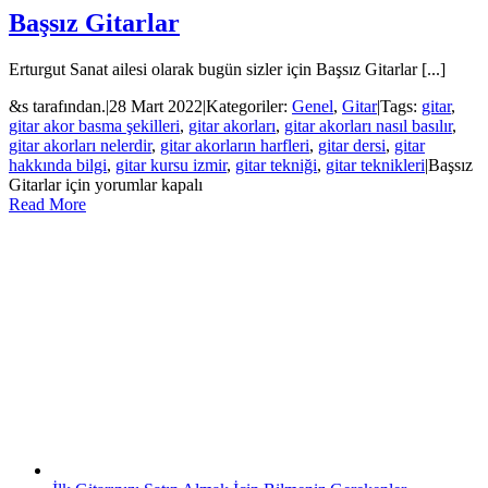
Başsız Gitarlar
Erturgut Sanat ailesi olarak bugün sizler için Başsız Gitarlar [...]
&s tarafından.
|
28 Mart 2022
|
Kategoriler:
Genel
,
Gitar
|
Tags:
gitar
,
gitar akor basma şekilleri
,
gitar akorları
,
gitar akorları nasıl basılır
,
gitar akorları nelerdir
,
gitar akorların harfleri
,
gitar dersi
,
gitar
hakkında bilgi
,
gitar kursu izmir
,
gitar tekniği
,
gitar teknikleri
|
Başsız
Gitarlar için
yorumlar kapalı
Read More