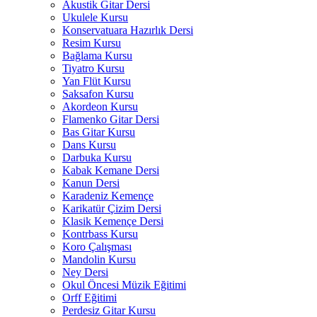
Akustik Gitar Dersi
Ukulele Kursu
Konservatuara Hazırlık Dersi
Resim Kursu
Bağlama Kursu
Tiyatro Kursu
Yan Flüt Kursu
Saksafon Kursu
Akordeon Kursu
Flamenko Gitar Dersi
Bas Gitar Kursu
Dans Kursu
Darbuka Kursu
Kabak Kemane Dersi
Kanun Dersi
Karadeniz Kemençe
Karikatür Çizim Dersi
Klasik Kemençe Dersi
Kontrbass Kursu
Koro Çalışması
Mandolin Kursu
Ney Dersi
Okul Öncesi Müzik Eğitimi
Orff Eğitimi
Perdesiz Gitar Kursu