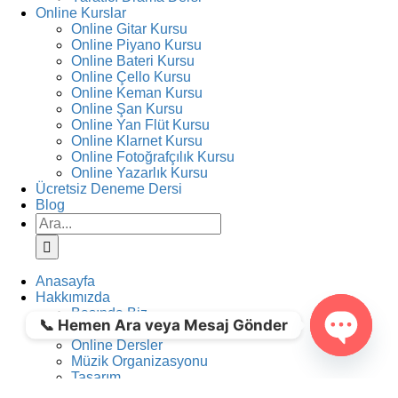
Online Kurslar
Online Gitar Kursu
Online Piyano Kursu
Online Bateri Kursu
Online Çello Kursu
Online Keman Kursu
Online Şan Kursu
Online Yan Flüt Kursu
Online Klarnet Kursu
Online Fotoğrafçılık Kursu
Online Yazarlık Kursu
Ücretsiz Deneme Dersi
Blog
Ara:
Anasayfa
Hakkımızda
Basında Biz
📞 Hemen Ara veya Mesaj Gönder
İş Başvurusu
Online Dersler
Müzik Organizasyonu
Open ch
Tasarım
İletişim