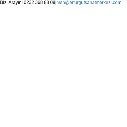
Skip
Bizi Arayın! 0232 368 88 08
|
msn@erturgutsanatmerkezi.com
to
Facebook
Instagram
X
YouTube
content