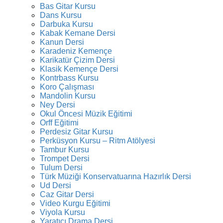
Bas Gitar Kursu
Dans Kursu
Darbuka Kursu
Kabak Kemane Dersi
Kanun Dersi
Karadeniz Kemençe
Karikatür Çizim Dersi
Klasik Kemençe Dersi
Kontrbass Kursu
Koro Çalışması
Mandolin Kursu
Ney Dersi
Okul Öncesi Müzik Eğitimi
Orff Eğitimi
Perdesiz Gitar Kursu
Perküsyon Kursu – Ritm Atölyesi
Tambur Kursu
Trompet Dersi
Tulum Dersi
Türk Müziği Konservatuarına Hazırlık Dersi
Ud Dersi
Caz Gitar Dersi
Video Kurgu Eğitimi
Viyola Kursu
Yaratıcı Drama Dersi