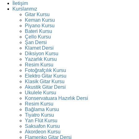
İletişim
Kurslarımız
Gitar Kursu
Keman Kursu
Piyano Kursu
Bateri Kursu
Çello Kursu
Şan Dersi
Klarnet Dersi
Diksiyon Kursu
Yazarlık Kursu
Resim Kursu
Fotoğrafçılık Kursu
Elektro Gitar Kursu
Klasik Gitar Kursu
Akustik Gitar Dersi
Ukulele Kursu
Konservatuara Hazırlık Dersi
Resim Kursu
Bağlama Kursu
Tiyatro Kursu
Yan Flüt Kursu
Saksafon Kursu
Akordeon Kursu
Flamenko Gitar Dersi