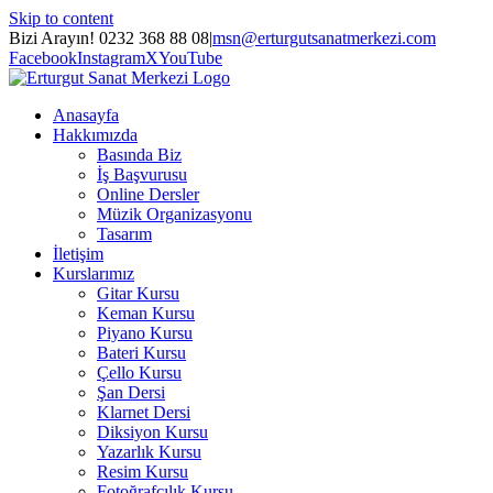
Skip to content
Bizi Arayın! 0232 368 88 08
|
msn@erturgutsanatmerkezi.com
Facebook
Instagram
X
YouTube
Anasayfa
Hakkımızda
Basında Biz
İş Başvurusu
Online Dersler
Müzik Organizasyonu
Tasarım
İletişim
Kurslarımız
Gitar Kursu
Keman Kursu
Piyano Kursu
Bateri Kursu
Çello Kursu
Şan Dersi
Klarnet Dersi
Diksiyon Kursu
Yazarlık Kursu
Resim Kursu
Fotoğrafçılık Kursu