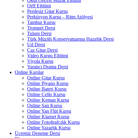
Okul Öncesi Müzik Eğitimi
Orff Eğitimi
Perdesiz Gitar Kursu
Perküsyon Kursu – Ritm Atölyesi
Tambur Kursu
Trompet Dersi
Tulum Dersi
Türk Müziği Konservatuarına Hazırlık Dersi
Ud Dersi
Caz Gitar Dersi
Video Kurgu Eğitimi
Viyola Kursu
Yaratıcı Drama Dersi
Online Kurslar
Online Gitar Kursu
Online Piyano Kursu
Online Bateri Kursu
Online Çello Kursu
Online Keman Kursu
Online Şan Kursu
Online Yan Flüt Kursu
Online Klarnet Kursu
Online Fotoğrafçılık Kursu
Online Yazarlık Kursu
Ücretsiz Deneme Dersi