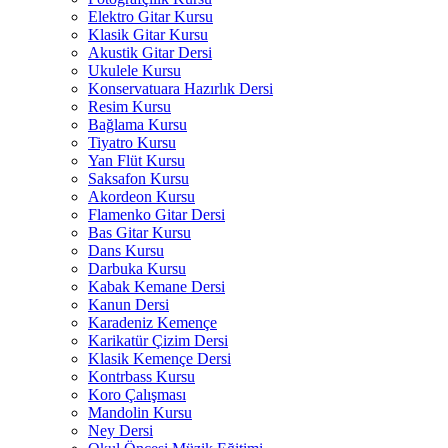
Elektro Gitar Kursu
Klasik Gitar Kursu
Akustik Gitar Dersi
Ukulele Kursu
Konservatuara Hazırlık Dersi
Resim Kursu
Bağlama Kursu
Tiyatro Kursu
Yan Flüt Kursu
Saksafon Kursu
Akordeon Kursu
Flamenko Gitar Dersi
Bas Gitar Kursu
Dans Kursu
Darbuka Kursu
Kabak Kemane Dersi
Kanun Dersi
Karadeniz Kemençe
Karikatür Çizim Dersi
Klasik Kemençe Dersi
Kontrbass Kursu
Koro Çalışması
Mandolin Kursu
Ney Dersi