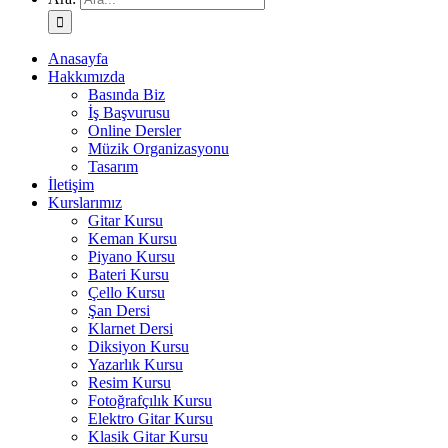
Anasayfa
Hakkımızda
Basında Biz
İş Başvurusu
Online Dersler
Müzik Organizasyonu
Tasarım
İletişim
Kurslarımız
Gitar Kursu
Keman Kursu
Piyano Kursu
Bateri Kursu
Çello Kursu
Şan Dersi
Klarnet Dersi
Diksiyon Kursu
Yazarlık Kursu
Resim Kursu
Fotoğrafçılık Kursu
Elektro Gitar Kursu
Klasik Gitar Kursu