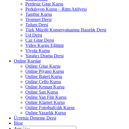
Perdesiz Gitar Kursu
Perküsyon Kursu – Ritm Atölyesi
Tambur Kursu
Trompet Dersi
Tulum Dersi
Türk Müziği Konservatuarına Hazırlık Dersi
Ud Dersi
Caz Gitar Dersi
Video Kurgu Eğitimi
Viyola Kursu
Yaratıcı Drama Dersi
Online Kurslar
Online Gitar Kursu
Online Piyano Kursu
Online Bateri Kursu
Online Çello Kursu
Online Keman Kursu
Online Şan Kursu
Online Yan Flüt Kursu
Online Klarnet Kursu
Online Fotoğrafçılık Kursu
Online Yazarlık Kursu
Ücretsiz Deneme Dersi
Blog
Ara: