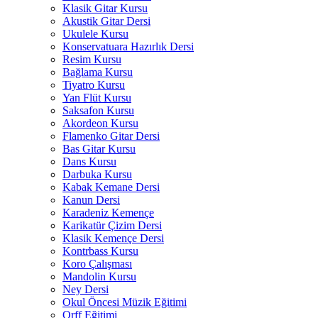
Klasik Gitar Kursu
Akustik Gitar Dersi
Ukulele Kursu
Konservatuara Hazırlık Dersi
Resim Kursu
Bağlama Kursu
Tiyatro Kursu
Yan Flüt Kursu
Saksafon Kursu
Akordeon Kursu
Flamenko Gitar Dersi
Bas Gitar Kursu
Dans Kursu
Darbuka Kursu
Kabak Kemane Dersi
Kanun Dersi
Karadeniz Kemençe
Karikatür Çizim Dersi
Klasik Kemençe Dersi
Kontrbass Kursu
Koro Çalışması
Mandolin Kursu
Ney Dersi
Okul Öncesi Müzik Eğitimi
Orff Eğitimi