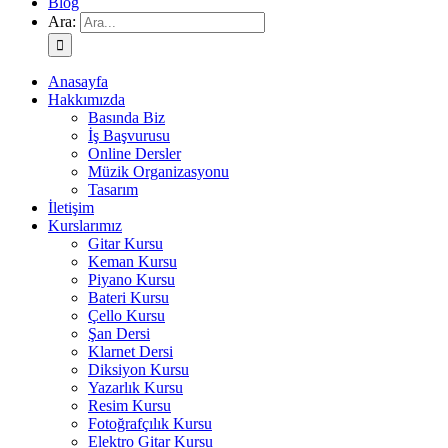
Blog
Ara:
Anasayfa
Hakkımızda
Basında Biz
İş Başvurusu
Online Dersler
Müzik Organizasyonu
Tasarım
İletişim
Kurslarımız
Gitar Kursu
Keman Kursu
Piyano Kursu
Bateri Kursu
Çello Kursu
Şan Dersi
Klarnet Dersi
Diksiyon Kursu
Yazarlık Kursu
Resim Kursu
Fotoğrafçılık Kursu
Elektro Gitar Kursu