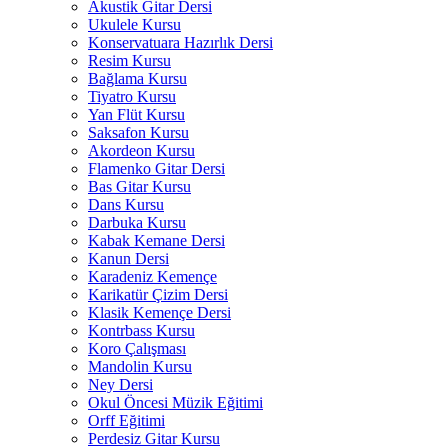
Akustik Gitar Dersi
Ukulele Kursu
Konservatuara Hazırlık Dersi
Resim Kursu
Bağlama Kursu
Tiyatro Kursu
Yan Flüt Kursu
Saksafon Kursu
Akordeon Kursu
Flamenko Gitar Dersi
Bas Gitar Kursu
Dans Kursu
Darbuka Kursu
Kabak Kemane Dersi
Kanun Dersi
Karadeniz Kemençe
Karikatür Çizim Dersi
Klasik Kemençe Dersi
Kontrbass Kursu
Koro Çalışması
Mandolin Kursu
Ney Dersi
Okul Öncesi Müzik Eğitimi
Orff Eğitimi
Perdesiz Gitar Kursu