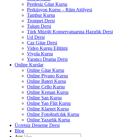
Perdesiz Gitar Kursu
Perküsyon Kursu – Ritm Atölyesi
Tambur Kursu
Trompet Dersi
Tulum Dersi
Türk Müziği Konservatuarına Hazırlık Dersi
Ud Dersi
Caz Gitar Dersi
Video Kurgu Eğitimi
Viyola Kursu
Yaratıcı Drama Dersi
Online Kurslar
Online Gitar Kursu
Online Piyano Kursu
Online Bateri Kursu
Online Çello Kursu
Online Keman Kursu
Online Şan Kursu
Online Yan Flüt Kursu
Online Klarnet Kursu
Online Fotoğrafçılık Kursu
Online Yazarlık Kursu
Ücretsiz Deneme Dersi
Blog
Ara: