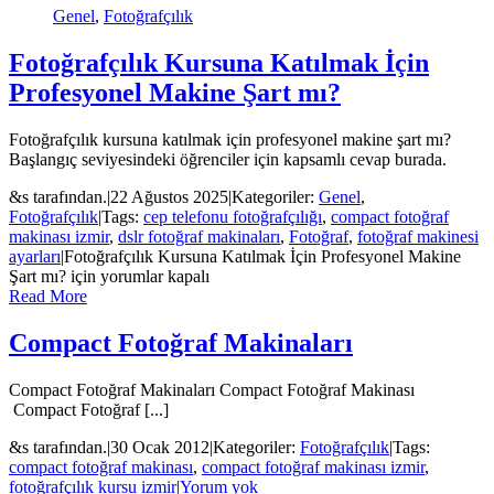
Genel
,
Fotoğrafçılık
Fotoğrafçılık Kursuna Katılmak İçin
Profesyonel Makine Şart mı?
Fotoğrafçılık kursuna katılmak için profesyonel makine şart mı?
Başlangıç seviyesindeki öğrenciler için kapsamlı cevap burada.
&s tarafından.
|
22 Ağustos 2025
|
Kategoriler:
Genel
,
Fotoğrafçılık
|
Tags:
cep telefonu fotoğrafçılığı
,
compact fotoğraf
makinası izmir
,
dslr fotoğraf makinaları
,
Fotoğraf
,
fotoğraf makinesi
ayarları
|
Fotoğrafçılık Kursuna Katılmak İçin Profesyonel Makine
Şart mı? için
yorumlar kapalı
Read More
Compact Fotoğraf Makinaları
Compact Fotoğraf Makinaları Compact Fotoğraf Makinası
Compact Fotoğraf [...]
&s tarafından.
|
30 Ocak 2012
|
Kategoriler:
Fotoğrafçılık
|
Tags:
compact fotoğraf makinası
,
compact fotoğraf makinası izmir
,
fotoğrafçılık kursu izmir
|
Yorum yok