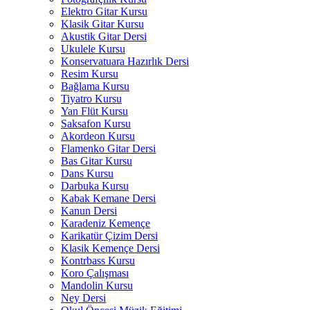
Elektro Gitar Kursu
Klasik Gitar Kursu
Akustik Gitar Dersi
Ukulele Kursu
Konservatuara Hazırlık Dersi
Resim Kursu
Bağlama Kursu
Tiyatro Kursu
Yan Flüt Kursu
Saksafon Kursu
Akordeon Kursu
Flamenko Gitar Dersi
Bas Gitar Kursu
Dans Kursu
Darbuka Kursu
Kabak Kemane Dersi
Kanun Dersi
Karadeniz Kemençe
Karikatür Çizim Dersi
Klasik Kemençe Dersi
Kontrbass Kursu
Koro Çalışması
Mandolin Kursu
Ney Dersi