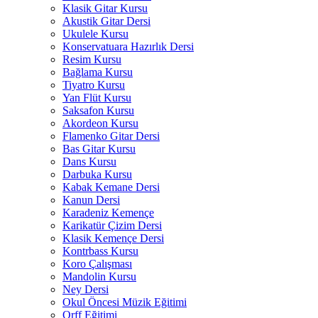
Klasik Gitar Kursu
Akustik Gitar Dersi
Ukulele Kursu
Konservatuara Hazırlık Dersi
Resim Kursu
Bağlama Kursu
Tiyatro Kursu
Yan Flüt Kursu
Saksafon Kursu
Akordeon Kursu
Flamenko Gitar Dersi
Bas Gitar Kursu
Dans Kursu
Darbuka Kursu
Kabak Kemane Dersi
Kanun Dersi
Karadeniz Kemençe
Karikatür Çizim Dersi
Klasik Kemençe Dersi
Kontrbass Kursu
Koro Çalışması
Mandolin Kursu
Ney Dersi
Okul Öncesi Müzik Eğitimi
Orff Eğitimi