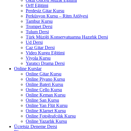
Okul Öncesi Müzik Eğitimi
Orff Eğitimi
Perdesiz Gitar Kursu
Perküsyon Kursu – Ritm Atölyesi
Tambur Kursu
Trompet Dersi
Tulum Dersi
Türk Müziği Konservatuarına Hazırlık Dersi
Ud Dersi
Caz Gitar Dersi
Video Kurgu Eğitimi
Viyola Kursu
Yaratıcı Drama Dersi
Online Kurslar
Online Gitar Kursu
Online Piyano Kursu
Online Bateri Kursu
Online Çello Kursu
Online Keman Kursu
Online Şan Kursu
Online Yan Flüt Kursu
Online Klarnet Kursu
Online Fotoğrafçılık Kursu
Online Yazarlık Kursu
Ücretsiz Deneme Dersi