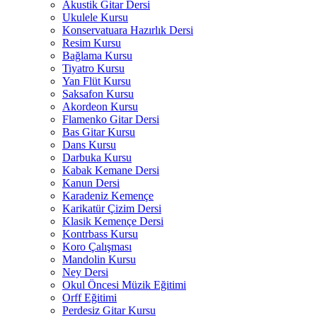
Akustik Gitar Dersi
Ukulele Kursu
Konservatuara Hazırlık Dersi
Resim Kursu
Bağlama Kursu
Tiyatro Kursu
Yan Flüt Kursu
Saksafon Kursu
Akordeon Kursu
Flamenko Gitar Dersi
Bas Gitar Kursu
Dans Kursu
Darbuka Kursu
Kabak Kemane Dersi
Kanun Dersi
Karadeniz Kemençe
Karikatür Çizim Dersi
Klasik Kemençe Dersi
Kontrbass Kursu
Koro Çalışması
Mandolin Kursu
Ney Dersi
Okul Öncesi Müzik Eğitimi
Orff Eğitimi
Perdesiz Gitar Kursu