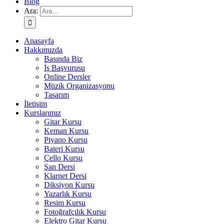
Blog
Ara:
Anasayfa
Hakkımızda
Basında Biz
İş Başvurusu
Online Dersler
Müzik Organizasyonu
Tasarım
İletişim
Kurslarımız
Gitar Kursu
Keman Kursu
Piyano Kursu
Bateri Kursu
Çello Kursu
Şan Dersi
Klarnet Dersi
Diksiyon Kursu
Yazarlık Kursu
Resim Kursu
Fotoğrafçılık Kursu
Elektro Gitar Kursu