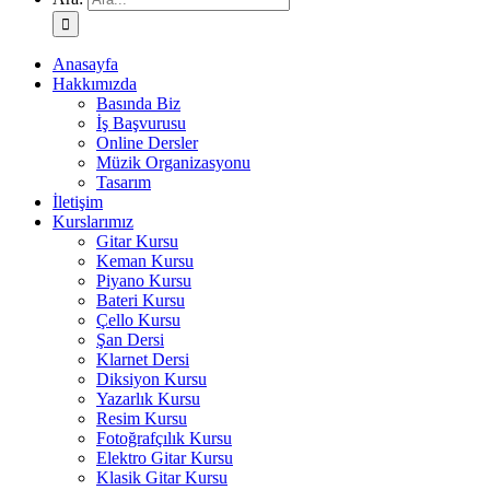
Anasayfa
Hakkımızda
Basında Biz
İş Başvurusu
Online Dersler
Müzik Organizasyonu
Tasarım
İletişim
Kurslarımız
Gitar Kursu
Keman Kursu
Piyano Kursu
Bateri Kursu
Çello Kursu
Şan Dersi
Klarnet Dersi
Diksiyon Kursu
Yazarlık Kursu
Resim Kursu
Fotoğrafçılık Kursu
Elektro Gitar Kursu
Klasik Gitar Kursu