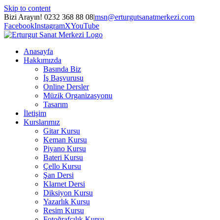
Skip to content
Bizi Arayın! 0232 368 88 08
|
msn@erturgutsanatmerkezi.com
Facebook
Instagram
X
YouTube
Anasayfa
Hakkımızda
Basında Biz
İş Başvurusu
Online Dersler
Müzik Organizasyonu
Tasarım
İletişim
Kurslarımız
Gitar Kursu
Keman Kursu
Piyano Kursu
Bateri Kursu
Çello Kursu
Şan Dersi
Klarnet Dersi
Diksiyon Kursu
Yazarlık Kursu
Resim Kursu
Fotoğrafçılık Kursu