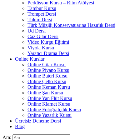
Perküsyon Kursu – Ritm Atölyesi
Tambur Kursu
Trompet Dersi
Tulum Dersi
Türk Müziği Konservatuarına Hazırlık Dersi
Ud Dersi
Caz Gitar Dersi
Video Kurgu Eğitimi
Viyola Kursu
Yaratıcı Drama Dersi
Online Kurslar
Online Gitar Kursu
Online Piyano Kursu
Online Bateri Kursu
Online Çello Kursu
Online Keman Kursu
Online Şan Kursu
Online Yan Flüt Kursu
Online Klarnet Kursu
Online Fotoğrafçılık Kursu
Online Yazarlık Kursu
Ücretsiz Deneme Dersi
Blog
Ara: