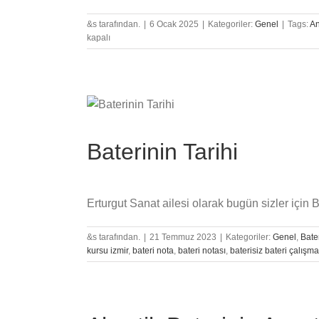
&s tarafından.
|
6 Ocak 2025
|
Kategoriler:
Genel
|
Tags:
An
kapalı
Baterinin Tarihi
Erturgut Sanat ailesi olarak bugün sizler için Bat
&s tarafından.
|
21 Temmuz 2023
|
Kategoriler:
Genel
,
Bate
kursu izmir
,
bateri nota
,
bateri notası
,
baterisiz bateri çalışm