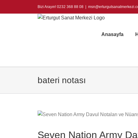
Skip
Bizi Arayın! 0232 368 88 08
|
msn@erturgutsanatmerkezi.
to
content
Anasayfa
H
bateri notası
Seven Nation Army Dav