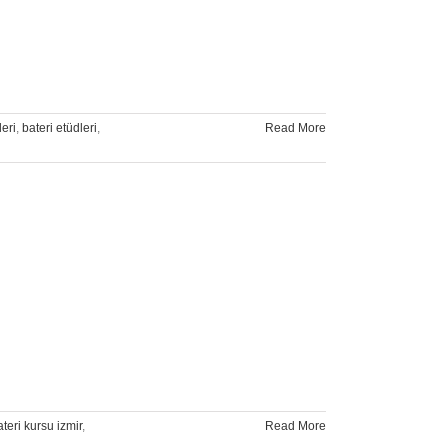
leri
,
bateri etüdleri
,
Read More
ateri kursu izmir
,
Read More