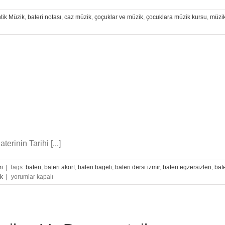
tik Müzik
,
bateri notası
,
caz müzik
,
çoçuklar ve müzik
,
çocuklara müzik kursu
,
müzi
erinin Tarihi [...]
ri
|
Tags:
bateri
,
bateri akort
,
bateri bageti
,
bateri dersi izmir
,
bateri egzersizleri
,
bate
Baterinin
ak
|
yorumlar kapalı
Tarihi
için