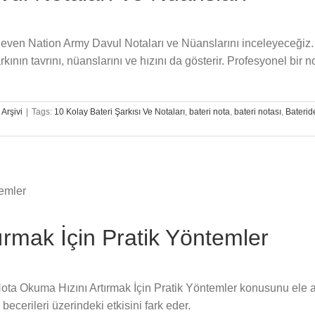
 Seven Nation Army Davul Notaları ve Nüanslarını inceleyeceğiz.
ın tavrını, nüanslarını ve hızını da gösterir. Profesyonel bir n
 Arşivi
|
Tags:
10 Kolay Bateri Şarkısı Ve Notaları
,
bateri nota
,
bateri notası
,
Baterid
rmak İçin Pratik Yöntemler
 Nota Okuma Hızını Artırmak İçin Pratik Yöntemler konusunu ele a
ecerileri üzerindeki etkisini fark eder.