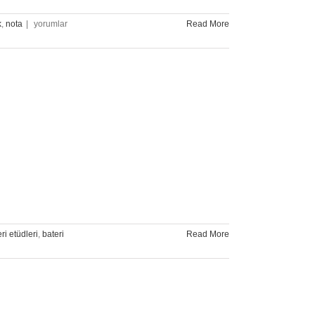
Nota
k
,
nota
|
yorumlar
Read More
Okuma
Hızını
Artırmak
İçin
Pratik
Yöntemler
için
ri etüdleri
,
bateri
Read More