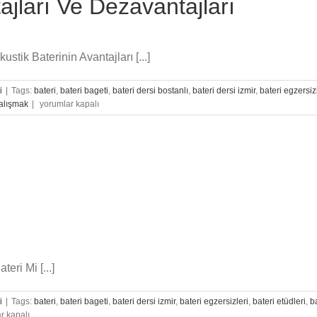
ajları Ve Dezavantajları
ustik Baterinin Avantajları [...]
i
|
Tags:
bateri
,
bateri bageti
,
bateri dersi bostanlı
,
bateri dersi izmir
,
bateri egzersiz
Akustik
çalışmak
|
yorumlar kapalı
Baterinin
Avantajları
Ve
Dezavantajları
için
eri Mi [...]
i
|
Tags:
bateri
,
bateri bageti
,
bateri dersi izmir
,
bateri egzersizleri
,
bateri etüdleri
,
b
r kapalı