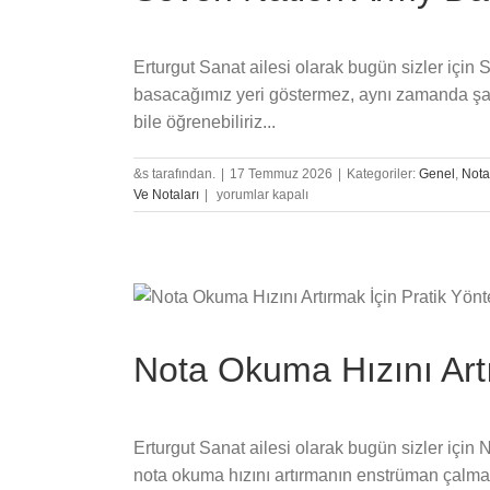
Erturgut Sanat ailesi olarak bugün sizler için
basacağımız yeri göstermez, aynı zamanda şarkın
bile öğrenebiliriz...
&s tarafından.
|
17 Temmuz 2026
|
Kategoriler:
Genel
,
Nota
Seven
Ve Notaları
|
yorumlar kapalı
Nation
Army
Davul
Notaları
ve
Nüansları
için
Nota Okuma Hızını Artı
Erturgut Sanat ailesi olarak bugün sizler için
nota okuma hızını artırmanın enstrüman çalma b