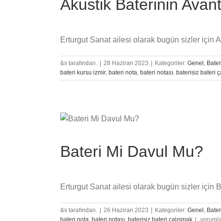
Akustik Baterinin Avant
Erturgut Sanat ailesi olarak bugün sizler için Ak
&s tarafından.
|
28 Haziran 2023
|
Kategoriler:
Genel
,
Bater
bateri kursu izmir
,
bateri nota
,
bateri notası
,
baterisiz bateri 
Bateri Mi Davul Mu?
Erturgut Sanat ailesi olarak bugün sizler için Bat
&s tarafından.
|
26 Haziran 2023
|
Kategoriler:
Genel
,
Bater
Bateri
bateri nota
,
bateri notası
,
baterisiz bateri çalışmak
|
yorumla