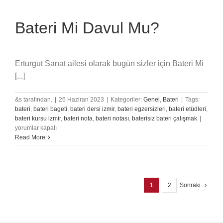
Bateri Mi Davul Mu?
Erturgut Sanat ailesi olarak bugün sizler için Bateri Mi
[...]
&s tarafından.
|
26 Haziran 2023
|
Kategoriler:
Genel
,
Bateri
|
Tags:
bateri
,
bateri bageti
,
bateri dersi izmir
,
bateri egzersizleri
,
bateri etüdleri
,
Bateri
bateri kursu izmir
,
bateri nota
,
bateri notası
,
baterisiz bateri çalışmak
|
Mi
yorumlar kapalı
Davul
Read More
Mu?
için
1
2
Sonraki