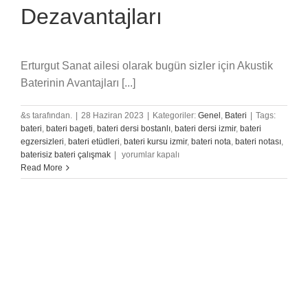
Dezavantajları
Erturgut Sanat ailesi olarak bugün sizler için Akustik
Baterinin Avantajları [...]
&s tarafından.
|
28 Haziran 2023
|
Kategoriler:
Genel
,
Bateri
|
Tags:
bateri
,
bateri bageti
,
bateri dersi bostanlı
,
bateri dersi izmir
,
bateri
egzersizleri
,
bateri etüdleri
,
bateri kursu izmir
,
bateri nota
,
bateri notası
,
Akustik
baterisiz bateri çalışmak
|
yorumlar kapalı
Baterinin
Read More
Avantajları
Ve
Dezavantajları
için