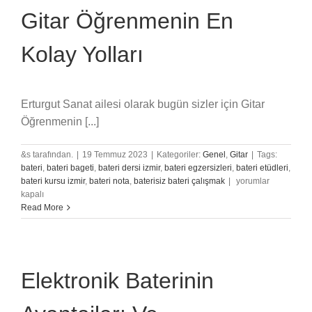
Gitar Öğrenmenin En
Kolay Yolları
Erturgut Sanat ailesi olarak bugün sizler için Gitar
Öğrenmenin [...]
&s tarafından.
|
19 Temmuz 2023
|
Kategoriler:
Genel
,
Gitar
|
Tags:
bateri
,
bateri bageti
,
bateri dersi izmir
,
bateri egzersizleri
,
bateri etüdleri
,
Gitar
bateri kursu izmir
,
bateri nota
,
baterisiz bateri çalışmak
|
yorumlar
Öğrenmenin
kapalı
En
Read More
Kolay
Yolları
için
Elektronik Baterinin