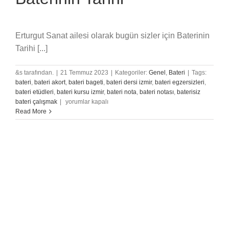
Erturgut Sanat ailesi olarak bugün sizler için Baterinin
Tarihi [...]
&s tarafından.
|
21 Temmuz 2023
|
Kategoriler:
Genel
,
Bateri
|
Tags:
bateri
,
bateri akort
,
bateri bageti
,
bateri dersi izmir
,
bateri egzersizleri
,
bateri etüdleri
,
bateri kursu izmir
,
bateri nota
,
bateri notası
,
baterisiz
Baterinin
bateri çalışmak
|
yorumlar kapalı
Tarihi
Read More
için