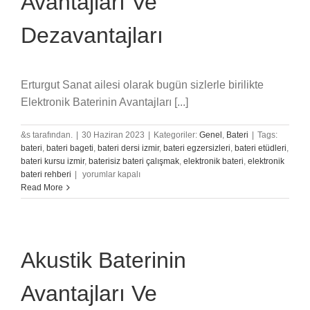
Avantajları Ve
Dezavantajları
Erturgut Sanat ailesi olarak bugün sizlerle birilikte
Elektronik Baterinin Avantajları [...]
&s tarafından.
|
30 Haziran 2023
|
Kategoriler:
Genel
,
Bateri
|
Tags:
bateri
,
bateri bageti
,
bateri dersi izmir
,
bateri egzersizleri
,
bateri etüdleri
,
bateri kursu izmir
,
baterisiz bateri çalışmak
,
elektronik bateri
,
elektronik
Elektronik
bateri rehberi
|
yorumlar kapalı
Baterinin
Read More
Avantajları
Ve
Dezavantajları
için
Akustik Baterinin
Avantajları Ve