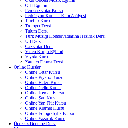
Okul Öncesi Müzik Eğitimi
Orff Eğitimi
Perdesiz Gitar Kursu
Perküsyon Kursu – Ritm Atölyesi
Tambur Kursu
Trompet Dersi
Tulum Dersi
Türk Müziği Konservatuarına Hazırlık Dersi
Ud Dersi
Caz Gitar Dersi
Video Kurgu Eğitimi
Viyola Kursu
Yaratıcı Drama Dersi
Online Kurslar
Online Gitar Kursu
Online Piyano Kursu
Online Bateri Kursu
Online Çello Kursu
Online Keman Kursu
Online Şan Kursu
Online Yan Flüt Kursu
Online Klarnet Kursu
Online Fotoğrafçılık Kursu
Online Yazarlık Kursu
Ücretsiz Deneme Dersi