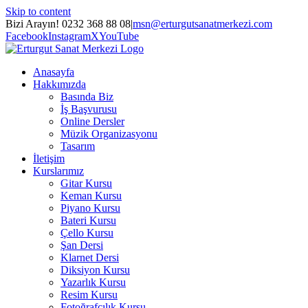
Skip to content
Bizi Arayın! 0232 368 88 08
|
msn@erturgutsanatmerkezi.com
Facebook
Instagram
X
YouTube
Anasayfa
Hakkımızda
Basında Biz
İş Başvurusu
Online Dersler
Müzik Organizasyonu
Tasarım
İletişim
Kurslarımız
Gitar Kursu
Keman Kursu
Piyano Kursu
Bateri Kursu
Çello Kursu
Şan Dersi
Klarnet Dersi
Diksiyon Kursu
Yazarlık Kursu
Resim Kursu
Fotoğrafçılık Kursu