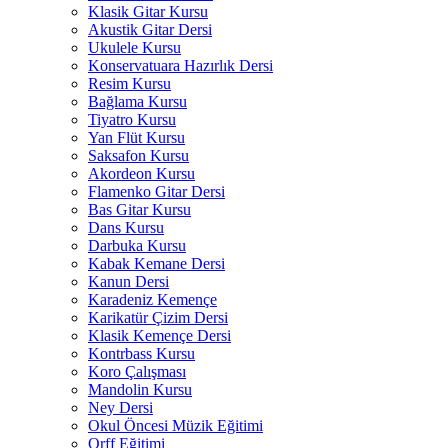
Klasik Gitar Kursu
Akustik Gitar Dersi
Ukulele Kursu
Konservatuara Hazırlık Dersi
Resim Kursu
Bağlama Kursu
Tiyatro Kursu
Yan Flüt Kursu
Saksafon Kursu
Akordeon Kursu
Flamenko Gitar Dersi
Bas Gitar Kursu
Dans Kursu
Darbuka Kursu
Kabak Kemane Dersi
Kanun Dersi
Karadeniz Kemençe
Karikatür Çizim Dersi
Klasik Kemençe Dersi
Kontrbass Kursu
Koro Çalışması
Mandolin Kursu
Ney Dersi
Okul Öncesi Müzik Eğitimi
Orff Eğitimi