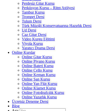
Perdesiz Gitar Kursu
Perküsyon Kursu – Ritm Atölyesi
Tambur Kursu
Trompet Dersi
Tulum Dersi
Türk Müziği Konservatuarına Hazırlık Dersi
Ud Dersi
Caz Gitar Dersi
Video Kurgu Eğitimi
Viyola Kursu
Yaratıcı Drama Dersi
Online Kurslar
Online Gitar Kursu
Online Piyano Kursu
Online Bateri Kursu
Online Çello Kursu
Online Keman Kursu
Online Şan Kursu
Online Yan Flüt Kursu
Online Klarnet Kursu
Online Fotoğrafçılık Kursu
Online Yazarlık Kursu
Ücretsiz Deneme Dersi
Blog
Ara: