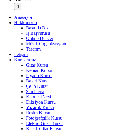
Anasayfa
Hakkımızda
Basında Biz
İş Başvurusu
Online Dersler
Müzik Organizasyonu
Tasarım
İletişim
Kurslarımız
Gitar Kursu
Keman Kursu
Piyano Kursu
Bateri Kursu
Çello Kursu
Şan Dersi
Klarnet Dersi
Diksiyon Kursu
Yazarlık Kursu
Resim Kursu
Fotoğrafçılık Kursu
Elektro Gitar Kursu
Klasik Gitar Kursu