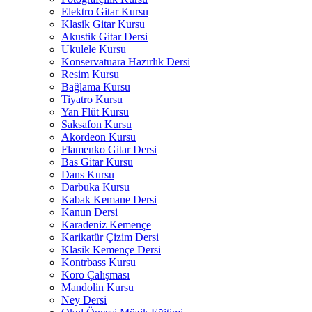
Elektro Gitar Kursu
Klasik Gitar Kursu
Akustik Gitar Dersi
Ukulele Kursu
Konservatuara Hazırlık Dersi
Resim Kursu
Bağlama Kursu
Tiyatro Kursu
Yan Flüt Kursu
Saksafon Kursu
Akordeon Kursu
Flamenko Gitar Dersi
Bas Gitar Kursu
Dans Kursu
Darbuka Kursu
Kabak Kemane Dersi
Kanun Dersi
Karadeniz Kemençe
Karikatür Çizim Dersi
Klasik Kemençe Dersi
Kontrbass Kursu
Koro Çalışması
Mandolin Kursu
Ney Dersi