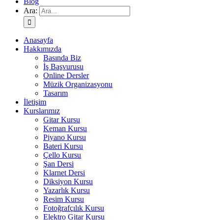
Blog
Ara:
Anasayfa
Hakkımızda
Basında Biz
İş Başvurusu
Online Dersler
Müzik Organizasyonu
Tasarım
İletişim
Kurslarımız
Gitar Kursu
Keman Kursu
Piyano Kursu
Bateri Kursu
Çello Kursu
Şan Dersi
Klarnet Dersi
Diksiyon Kursu
Yazarlık Kursu
Resim Kursu
Fotoğrafçılık Kursu
Elektro Gitar Kursu