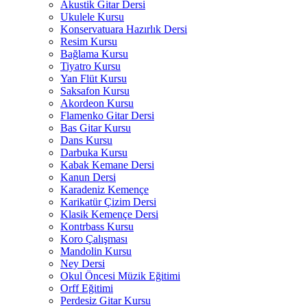
Akustik Gitar Dersi
Ukulele Kursu
Konservatuara Hazırlık Dersi
Resim Kursu
Bağlama Kursu
Tiyatro Kursu
Yan Flüt Kursu
Saksafon Kursu
Akordeon Kursu
Flamenko Gitar Dersi
Bas Gitar Kursu
Dans Kursu
Darbuka Kursu
Kabak Kemane Dersi
Kanun Dersi
Karadeniz Kemençe
Karikatür Çizim Dersi
Klasik Kemençe Dersi
Kontrbass Kursu
Koro Çalışması
Mandolin Kursu
Ney Dersi
Okul Öncesi Müzik Eğitimi
Orff Eğitimi
Perdesiz Gitar Kursu