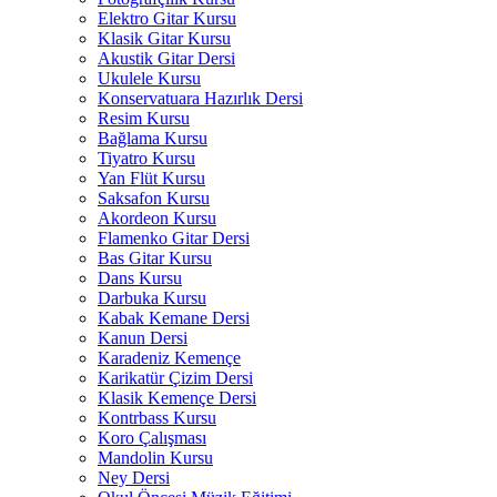
Elektro Gitar Kursu
Klasik Gitar Kursu
Akustik Gitar Dersi
Ukulele Kursu
Konservatuara Hazırlık Dersi
Resim Kursu
Bağlama Kursu
Tiyatro Kursu
Yan Flüt Kursu
Saksafon Kursu
Akordeon Kursu
Flamenko Gitar Dersi
Bas Gitar Kursu
Dans Kursu
Darbuka Kursu
Kabak Kemane Dersi
Kanun Dersi
Karadeniz Kemençe
Karikatür Çizim Dersi
Klasik Kemençe Dersi
Kontrbass Kursu
Koro Çalışması
Mandolin Kursu
Ney Dersi