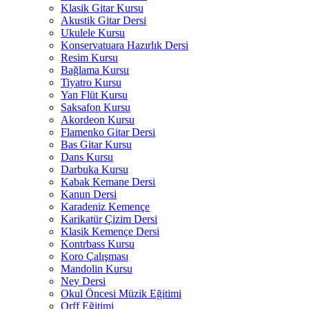
Klasik Gitar Kursu
Akustik Gitar Dersi
Ukulele Kursu
Konservatuara Hazırlık Dersi
Resim Kursu
Bağlama Kursu
Tiyatro Kursu
Yan Flüt Kursu
Saksafon Kursu
Akordeon Kursu
Flamenko Gitar Dersi
Bas Gitar Kursu
Dans Kursu
Darbuka Kursu
Kabak Kemane Dersi
Kanun Dersi
Karadeniz Kemençe
Karikatür Çizim Dersi
Klasik Kemençe Dersi
Kontrbass Kursu
Koro Çalışması
Mandolin Kursu
Ney Dersi
Okul Öncesi Müzik Eğitimi
Orff Eğitimi