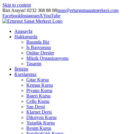
Skip to content
Bizi Arayın! 0232 368 88 08
|
msn@erturgutsanatmerkezi.com
Facebook
Instagram
X
YouTube
Anasayfa
Hakkımızda
Basında Biz
İş Başvurusu
Online Dersler
Müzik Organizasyonu
Tasarım
İletişim
Kurslarımız
Gitar Kursu
Keman Kursu
Piyano Kursu
Bateri Kursu
Çello Kursu
Şan Dersi
Klarnet Dersi
Diksiyon Kursu
Yazarlık Kursu
Resim Kursu
Fotoğrafçılık Kursu