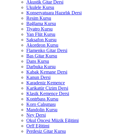
Akustik Gitar Dersi
Ukulele Kursu
Konservatuara Hazırlık Dersi
Resim Kursu
Bağlama Kursu
Tiyatro Kursu
Yan Flüt Kursu
Saksafon Kursu
Akordeon Kursu
Flamenko Gitar Dersi
Bas Gitar Kursu
Dans Kursu
Darbuka Kursu
Kabak Kemane Dersi
Kanun Dersi
Karadeniz Kemençe
Karikatür Çizim Dersi
Klasik Kemençe Dersi
Kontrbass Kursu
Koro Çalışması
Mandolin Kursu
Ney Dersi
Okul Öncesi Müzik Eğitimi
Orff Eğitimi
Perdesiz Gitar Kursu