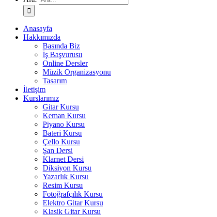
Anasayfa
Hakkımızda
Basında Biz
İş Başvurusu
Online Dersler
Müzik Organizasyonu
Tasarım
İletişim
Kurslarımız
Gitar Kursu
Keman Kursu
Piyano Kursu
Bateri Kursu
Çello Kursu
Şan Dersi
Klarnet Dersi
Diksiyon Kursu
Yazarlık Kursu
Resim Kursu
Fotoğrafçılık Kursu
Elektro Gitar Kursu
Klasik Gitar Kursu