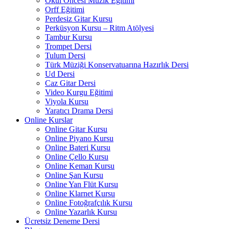
Okul Öncesi Müzik Eğitimi
Orff Eğitimi
Perdesiz Gitar Kursu
Perküsyon Kursu – Ritm Atölyesi
Tambur Kursu
Trompet Dersi
Tulum Dersi
Türk Müziği Konservatuarına Hazırlık Dersi
Ud Dersi
Caz Gitar Dersi
Video Kurgu Eğitimi
Viyola Kursu
Yaratıcı Drama Dersi
Online Kurslar
Online Gitar Kursu
Online Piyano Kursu
Online Bateri Kursu
Online Çello Kursu
Online Keman Kursu
Online Şan Kursu
Online Yan Flüt Kursu
Online Klarnet Kursu
Online Fotoğrafçılık Kursu
Online Yazarlık Kursu
Ücretsiz Deneme Dersi