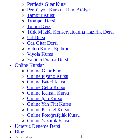
Perdesiz Gitar Kursu
Perküsyon Kursu – Ritm Atölyesi
Tambur Kursu
Trompet Dersi
Tulum Dersi
Türk Müziği Konservatuarına Hazırlık Dersi
Ud Dersi
Caz Gitar Dersi
Video Kurgu Eğitimi
Viyola Kursu
Yaratıcı Drama Dersi
Online Kurslar
Online Gitar Kursu
Online Piyano Kursu
Online Bateri Kursu
Online Çello Kursu
Online Keman Kursu
Online Şan Kursu
Online Yan Flüt Kursu
Online Klarnet Kursu
Online Fotoğrafçılık Kursu
Online Yazarlık Kursu
Ücretsiz Deneme Dersi
Blog
Ara: