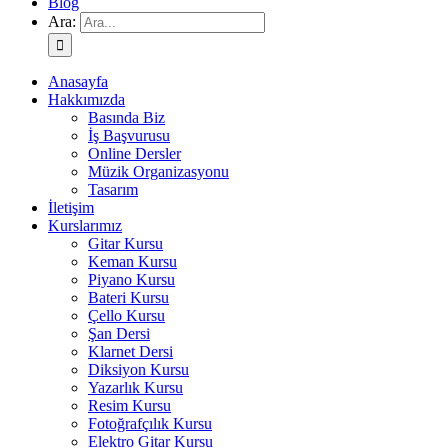
Blog
Ara:
Anasayfa
Hakkımızda
Basında Biz
İş Başvurusu
Online Dersler
Müzik Organizasyonu
Tasarım
İletişim
Kurslarımız
Gitar Kursu
Keman Kursu
Piyano Kursu
Bateri Kursu
Çello Kursu
Şan Dersi
Klarnet Dersi
Diksiyon Kursu
Yazarlık Kursu
Resim Kursu
Fotoğrafçılık Kursu
Elektro Gitar Kursu