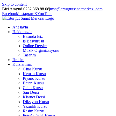
Skip to content
Bizi Arayın! 0232 368 88 08
|
msn@erturgutsanatmerkezi.com
Facebook
Instagram
X
YouTube
Anasayfa
Hakkımızda
Basında Biz
İş Başvurusu
Online Dersler
Müzik Organizasyonu
Tasarım
İletişim
Kurslarımız
Gitar Kursu
Keman Kursu
Piyano Kursu
Bateri Kursu
Çello Kursu
Şan Dersi
Klarnet Dersi
Diksiyon Kursu
Yazarlık Kursu
Resim Kursu
Fotoğrafçılık Kursu