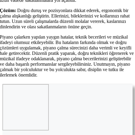
uzun vadede sakatlanmalara yol açabilir.
Çözüm:
Doğru duruş ve pozisyonlara dikkat ederek, ergonomik bir
çalma alışkanlığı geliştirin. Ellerinizi, bileklerinizi ve kollarınızı rahat
tutun. Uzun süreli çalışmalarda düzenli molalar vererek, kaslarınızı
dinlendirin ve olası sakatlanmaların önüne geçin.
Piyano çalarken yapılan yaygın hatalar, teknik becerileri ve müzikal
ifadeyi olumsuz etkileyebilir. Bu hataların farkında olmak ve doğru
çözümleri uygulamak, piyano çalma sürecinizi daha verimli ve keyifli
hale getirecektir. Düzenli pratik yaparak, doğru teknikleri öğrenerek ve
müzikal ifadeye odaklanarak, piyano çalma becerilerinizi geliştirebilir
ve daha başarılı performanslar sergileyebilirsiniz. Unutmayın, piyano
çalmak bir yolculuktur ve bu yolculukta sabır, disiplin ve tutku ile
ilerlemek önemlidir.