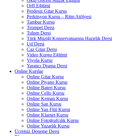
Okul Öncesi Müzik Eğitimi
Orff Eğitimi
Perdesiz Gitar Kursu
Perküsyon Kursu – Ritm Atölyesi
Tambur Kursu
Trompet Dersi
Tulum Dersi
Türk Müziği Konservatuarına Hazırlık Dersi
Ud Dersi
Caz Gitar Dersi
Video Kurgu Eğitimi
Viyola Kursu
Yaratıcı Drama Dersi
Online Kurslar
Online Gitar Kursu
Online Piyano Kursu
Online Bateri Kursu
Online Çello Kursu
Online Keman Kursu
Online Şan Kursu
Online Yan Flüt Kursu
Online Klarnet Kursu
Online Fotoğrafçılık Kursu
Online Yazarlık Kursu
Ücretsiz Deneme Dersi