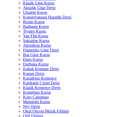
Klasik Gitar Kursu
Akustik Gitar Dersi
Ukulele Kursu
Konservatuara Hazırlık Dersi
Resim Kursu
Bağlama Kursu
Tiyatro Kursu
Yan Flüt Kursu
Saksafon Kursu
Akordeon Kursu
Flamenko Gitar Dersi
Bas Gitar Kursu
Dans Kursu
Darbuka Kursu
Kabak Kemane Dersi
Kanun Dersi
Karadeniz Kemençe
Karikatür Çizim Dersi
Klasik Kemençe Dersi
Kontrbass Kursu
Koro Çalışması
Mandolin Kursu
Ney Dersi
Okul Öncesi Müzik Eğitimi
Orff Eğitimi