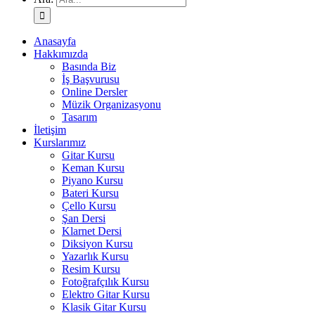
Anasayfa
Hakkımızda
Basında Biz
İş Başvurusu
Online Dersler
Müzik Organizasyonu
Tasarım
İletişim
Kurslarımız
Gitar Kursu
Keman Kursu
Piyano Kursu
Bateri Kursu
Çello Kursu
Şan Dersi
Klarnet Dersi
Diksiyon Kursu
Yazarlık Kursu
Resim Kursu
Fotoğrafçılık Kursu
Elektro Gitar Kursu
Klasik Gitar Kursu