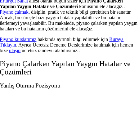
Erturgut Sanat
ailesi olarak bugün sizler için
Piyano Çalarken
Yapılan Yaygın Hatalar ve Çözümleri
konusunu ele alacağız..
Piyano çalmak
, disiplin, pratik ve teknik bilgi gerektiren bir sanattır.
Ancak, bu süreçte bazı yaygın hatalar yapılabilir ve bu hatalar
ilerlemeyi yavaşlatabilir. Bu makalede, piyano çalarken yapılan yaygın
hataları ve bu hataların çözümlerini ele alacağız.
Piyano kurslarımız
hakkında ayrıntılı bilgi edinmek için
Buraya
Tıklayın
. Ayrıca Ücretsiz Deneme Derslerimize katılmak için hemen
bize
ulaşıp
ücretsiz randevu alabilirsiniz..
Piyano Çalarken Yapılan Yaygın Hatalar ve
Çözümleri
Yanlış Oturma Pozisyonu