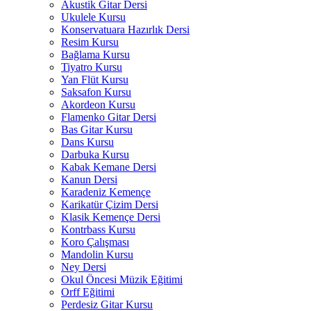
Akustik Gitar Dersi
Ukulele Kursu
Konservatuara Hazırlık Dersi
Resim Kursu
Bağlama Kursu
Tiyatro Kursu
Yan Flüt Kursu
Saksafon Kursu
Akordeon Kursu
Flamenko Gitar Dersi
Bas Gitar Kursu
Dans Kursu
Darbuka Kursu
Kabak Kemane Dersi
Kanun Dersi
Karadeniz Kemençe
Karikatür Çizim Dersi
Klasik Kemençe Dersi
Kontrbass Kursu
Koro Çalışması
Mandolin Kursu
Ney Dersi
Okul Öncesi Müzik Eğitimi
Orff Eğitimi
Perdesiz Gitar Kursu