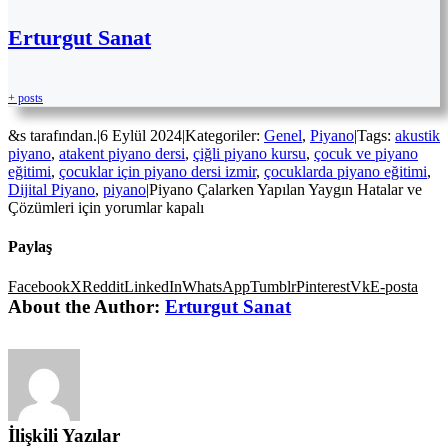
Erturgut Sanat
+ posts
&s tarafından.
|
6 Eylül 2024
|
Kategoriler:
Genel
,
Piyano
|
Tags:
akustik
piyano
,
atakent piyano dersi
,
çiğli piyano kursu
,
çocuk ve piyano
eğitimi
,
çocuklar için piyano dersi izmir
,
çocuklarda piyano eğitimi
,
Dijital Piyano
,
piyano
|
Piyano Çalarken Yapılan Yaygın Hatalar ve
Çözümleri için
yorumlar kapalı
Paylaş
Facebook
X
Reddit
LinkedIn
WhatsApp
Tumblr
Pinterest
Vk
E-posta
About the Author:
Erturgut Sanat
İlişkili Yazılar