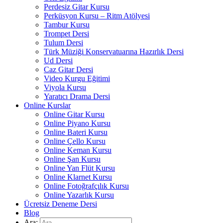
Perdesiz Gitar Kursu
Perküsyon Kursu – Ritm Atölyesi
Tambur Kursu
Trompet Dersi
Tulum Dersi
Türk Müziği Konservatuarına Hazırlık Dersi
Ud Dersi
Caz Gitar Dersi
Video Kurgu Eğitimi
Viyola Kursu
Yaratıcı Drama Dersi
Online Kurslar
Online Gitar Kursu
Online Piyano Kursu
Online Bateri Kursu
Online Çello Kursu
Online Keman Kursu
Online Şan Kursu
Online Yan Flüt Kursu
Online Klarnet Kursu
Online Fotoğrafçılık Kursu
Online Yazarlık Kursu
Ücretsiz Deneme Dersi
Blog
Ara: