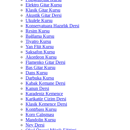
Elektro Gitar Kursu
Klasik Gitar Kursu
Akustik Gitar Dersi
Ukulele Kursu
Konservatuara Hazırlık Dersi
Resim Kursu
Bağlama Kursu
Tiyatro Kursu
Yan Flüt Kursu
Saksafon Kursu
Akordeon Kursu
Flamenko Gitar Dersi
Bas Gitar Kursu
Dans Kursu
Darbuka Kursu
Kabak Kemane Dersi
Kanun Dersi
Karadeniz Kemençe
Karikatür Çizim Dersi
Klasik Kemençe Dersi
Kontrbass Kursu
Koro Çalışması
Mandolin Kursu
Ney Dersi