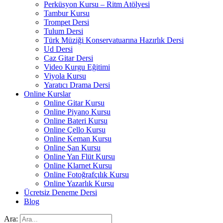
Perküsyon Kursu – Ritm Atölyesi
Tambur Kursu
Trompet Dersi
Tulum Dersi
Türk Müziği Konservatuarına Hazırlık Dersi
Ud Dersi
Caz Gitar Dersi
Video Kurgu Eğitimi
Viyola Kursu
Yaratıcı Drama Dersi
Online Kurslar
Online Gitar Kursu
Online Piyano Kursu
Online Bateri Kursu
Online Çello Kursu
Online Keman Kursu
Online Şan Kursu
Online Yan Flüt Kursu
Online Klarnet Kursu
Online Fotoğrafçılık Kursu
Online Yazarlık Kursu
Ücretsiz Deneme Dersi
Blog
Ara: