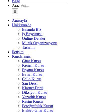
Blog
Ara:
Anasayfa
Hakkımızda
Basında Biz
İş Başvurusu
Online Dersler
Müzik Organizasyonu
Tasarım
İletişim
Kurslarımız
Gitar Kursu
Keman Kursu
Piyano Kursu
Bateri Kursu
Çello Kursu
Şan Dersi
Klarnet Dersi
Diksiyon Kursu
Yazarlık Kursu
Resim Kursu
Fotoğrafçılık Kursu
Elektro Gitar Kursu