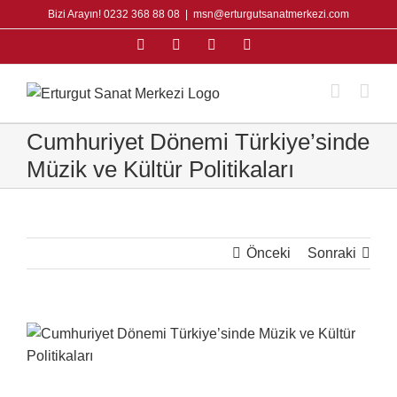
Skip
Bizi Arayın! 0232 368 88 08
|
msn@erturgutsanatmerkezi.com
to
Facebook
Instagram
X
YouTube
content
Cumhuriyet Dönemi Türkiye’sinde
Müzik ve Kültür Politikaları
Önceki
Sonraki
View
Larger
Image