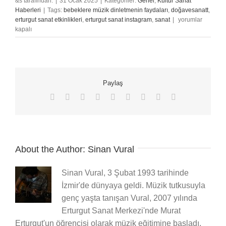
&s tarafından.
|
31 Ocak 2025
|
Kategoriler:
Genel
,
Kültür Sanat
Haberleri
|
Tags:
bebeklere müzik dinletmenin faydaları
,
doğavesanatt
,
Cumhuriyet
erturgut sanat etkinlikleri
,
erturgut sanat instagram
,
sanat
|
yorumlar
Dönemi
kapalı
Türkiye’sinde
Müzik
ve
Kültür
Politikaları
Paylaş
için
Facebook
X
Reddit
LinkedIn
WhatsApp
Tumblr
Pinterest
Vk
E-
posta
About the Author:
Sinan Vural
Sinan Vural, 3 Şubat 1993 tarihinde
İzmir'de dünyaya geldi. Müzik tutkusuyla
genç yaşta tanışan Vural, 2007 yılında
Erturgut Sanat Merkezi'nde Murat
Erturgut'un öğrencisi olarak müzik eğitimine başladı.