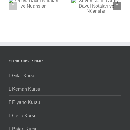
Seven Nation Army
ı
Back in Black Davul
Davul Notaları ve
Notaları ve Nüansları
Nüansları
MÜZIK KURSLARIMIZ
Gitar Kursu
Keman Kursu
Piyano Kursu
Çello Kursu
Bateri Kursu