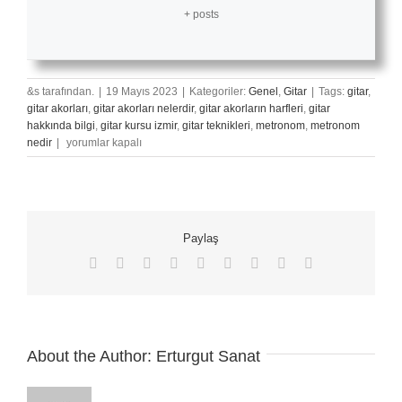
+ posts
&s tarafından.
|
19 Mayıs 2023
|
Kategoriler:
Genel
,
Gitar
|
Tags:
gitar
,
gitar akorları
,
gitar akorları nelerdir
,
gitar akorların harfleri
,
gitar
hakkında bilgi
,
gitar kursu izmir
,
gitar teknikleri
,
metronom
,
metronom
Metronom
nedir
|
yorumlar kapalı
İle
Gitar
Çalmak
için
Paylaş
Facebook
X
Reddit
LinkedIn
WhatsApp
Tumblr
Pinterest
Vk
E-
posta
About the Author:
Erturgut Sanat