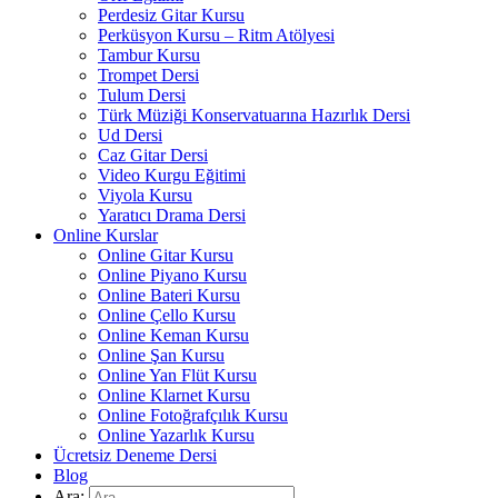
Perdesiz Gitar Kursu
Perküsyon Kursu – Ritm Atölyesi
Tambur Kursu
Trompet Dersi
Tulum Dersi
Türk Müziği Konservatuarına Hazırlık Dersi
Ud Dersi
Caz Gitar Dersi
Video Kurgu Eğitimi
Viyola Kursu
Yaratıcı Drama Dersi
Online Kurslar
Online Gitar Kursu
Online Piyano Kursu
Online Bateri Kursu
Online Çello Kursu
Online Keman Kursu
Online Şan Kursu
Online Yan Flüt Kursu
Online Klarnet Kursu
Online Fotoğrafçılık Kursu
Online Yazarlık Kursu
Ücretsiz Deneme Dersi
Blog
Ara: