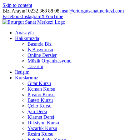
Skip to content
Bizi Arayın! 0232 368 88 08
|
msn@erturgutsanatmerkezi.com
Facebook
Instagram
X
YouTube
Anasayfa
Hakkımızda
Basında Biz
İş Başvurusu
Online Dersler
Müzik Organizasyonu
Tasarım
İletişim
Kurslarımız
Gitar Kursu
Keman Kursu
Piyano Kursu
Bateri Kursu
Çello Kursu
Şan Dersi
Klarnet Dersi
Diksiyon Kursu
Yazarlık Kursu
Resim Kursu
Fotoğrafçılık Kursu