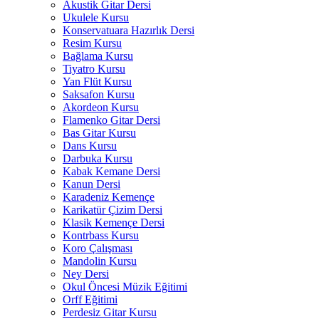
Akustik Gitar Dersi
Ukulele Kursu
Konservatuara Hazırlık Dersi
Resim Kursu
Bağlama Kursu
Tiyatro Kursu
Yan Flüt Kursu
Saksafon Kursu
Akordeon Kursu
Flamenko Gitar Dersi
Bas Gitar Kursu
Dans Kursu
Darbuka Kursu
Kabak Kemane Dersi
Kanun Dersi
Karadeniz Kemençe
Karikatür Çizim Dersi
Klasik Kemençe Dersi
Kontrbass Kursu
Koro Çalışması
Mandolin Kursu
Ney Dersi
Okul Öncesi Müzik Eğitimi
Orff Eğitimi
Perdesiz Gitar Kursu