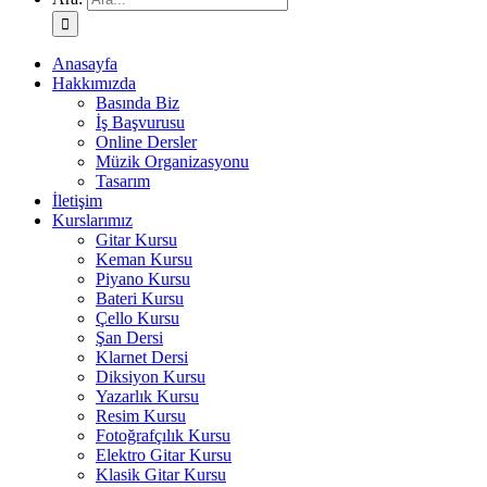
Anasayfa
Hakkımızda
Basında Biz
İş Başvurusu
Online Dersler
Müzik Organizasyonu
Tasarım
İletişim
Kurslarımız
Gitar Kursu
Keman Kursu
Piyano Kursu
Bateri Kursu
Çello Kursu
Şan Dersi
Klarnet Dersi
Diksiyon Kursu
Yazarlık Kursu
Resim Kursu
Fotoğrafçılık Kursu
Elektro Gitar Kursu
Klasik Gitar Kursu