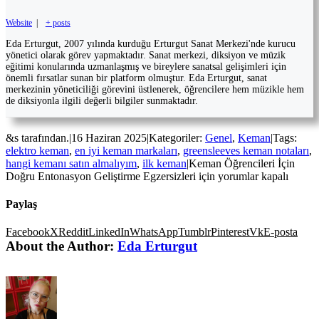
Website
|
+ posts
Eda Erturgut, 2007 yılında kurduğu Erturgut Sanat Merkezi'nde kurucu
yönetici olarak görev yapmaktadır. Sanat merkezi, diksiyon ve müzik
eğitimi konularında uzmanlaşmış ve bireylere sanatsal gelişimleri için
önemli fırsatlar sunan bir platform olmuştur. Eda Erturgut, sanat
merkezinin yöneticiliği görevini üstlenerek, öğrencilere hem müzikle hem
de diksiyonla ilgili değerli bilgiler sunmaktadır.
&s tarafından.
|
16 Haziran 2025
|
Kategoriler:
Genel
,
Keman
|
Tags:
elektro keman
,
en iyi keman markaları
,
greensleeves keman notaları
,
hangi kemanı satın almalıyım
,
ilk keman
|
Keman Öğrencileri İçin
Doğru Entonasyon Geliştirme Egzersizleri için
yorumlar kapalı
Paylaş
Facebook
X
Reddit
LinkedIn
WhatsApp
Tumblr
Pinterest
Vk
E-posta
About the Author:
Eda Erturgut