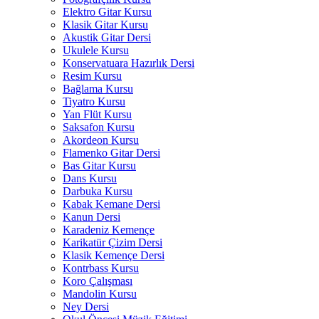
Elektro Gitar Kursu
Klasik Gitar Kursu
Akustik Gitar Dersi
Ukulele Kursu
Konservatuara Hazırlık Dersi
Resim Kursu
Bağlama Kursu
Tiyatro Kursu
Yan Flüt Kursu
Saksafon Kursu
Akordeon Kursu
Flamenko Gitar Dersi
Bas Gitar Kursu
Dans Kursu
Darbuka Kursu
Kabak Kemane Dersi
Kanun Dersi
Karadeniz Kemençe
Karikatür Çizim Dersi
Klasik Kemençe Dersi
Kontrbass Kursu
Koro Çalışması
Mandolin Kursu
Ney Dersi