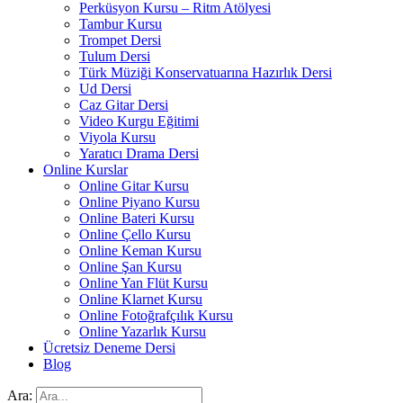
Perküsyon Kursu – Ritm Atölyesi
Tambur Kursu
Trompet Dersi
Tulum Dersi
Türk Müziği Konservatuarına Hazırlık Dersi
Ud Dersi
Caz Gitar Dersi
Video Kurgu Eğitimi
Viyola Kursu
Yaratıcı Drama Dersi
Online Kurslar
Online Gitar Kursu
Online Piyano Kursu
Online Bateri Kursu
Online Çello Kursu
Online Keman Kursu
Online Şan Kursu
Online Yan Flüt Kursu
Online Klarnet Kursu
Online Fotoğrafçılık Kursu
Online Yazarlık Kursu
Ücretsiz Deneme Dersi
Blog
Ara: