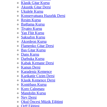
Klasik Gitar Kursu
Akustik Gitar Dersi
Ukulele Kursu
Konservatuara Hazırlık Dersi
Resim Kursu
Bağlama Kursu
Tiyatro Kursu
Yan Flüt Kursu
Saksafon Kursu
Akordeon Kursu
Flamenko Gitar Dersi
Bas Gitar Kursu
Dans Kursu
Darbuka Kursu
Kabak Kemane Dersi
Kanun Dersi
Karadeniz Kemençe
Karikatür Çizim Dersi
Klasik Kemençe Dersi
Kontrbass Kursu
Koro Çalışması
Mandolin Kursu
Ney Dersi
Okul Öncesi Müzik Eğitimi
Orff Eğitimi