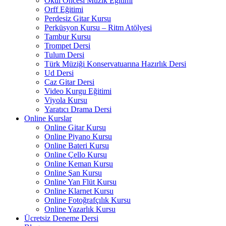
Okul Öncesi Müzik Eğitimi
Orff Eğitimi
Perdesiz Gitar Kursu
Perküsyon Kursu – Ritm Atölyesi
Tambur Kursu
Trompet Dersi
Tulum Dersi
Türk Müziği Konservatuarına Hazırlık Dersi
Ud Dersi
Caz Gitar Dersi
Video Kurgu Eğitimi
Viyola Kursu
Yaratıcı Drama Dersi
Online Kurslar
Online Gitar Kursu
Online Piyano Kursu
Online Bateri Kursu
Online Çello Kursu
Online Keman Kursu
Online Şan Kursu
Online Yan Flüt Kursu
Online Klarnet Kursu
Online Fotoğrafçılık Kursu
Online Yazarlık Kursu
Ücretsiz Deneme Dersi