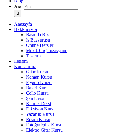
Blog
Ara:
Anasayfa
Hakkımızda
Basında Biz
İş Başvurusu
Online Dersler
Müzik Organizasyonu
Tasarım
İletişim
Kurslarımız
Gitar Kursu
Keman Kursu
Piyano Kursu
Bateri Kursu
Çello Kursu
Şan Dersi
Klarnet Dersi
Diksiyon Kursu
Yazarlık Kursu
Resim Kursu
Fotoğrafçılık Kursu
Elektro Gitar Kursu