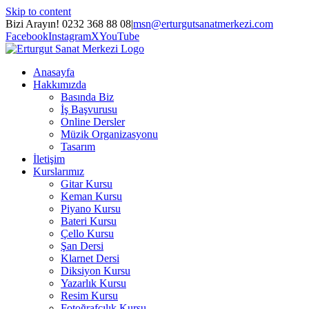
Skip to content
Bizi Arayın! 0232 368 88 08
|
msn@erturgutsanatmerkezi.com
Facebook
Instagram
X
YouTube
Anasayfa
Hakkımızda
Basında Biz
İş Başvurusu
Online Dersler
Müzik Organizasyonu
Tasarım
İletişim
Kurslarımız
Gitar Kursu
Keman Kursu
Piyano Kursu
Bateri Kursu
Çello Kursu
Şan Dersi
Klarnet Dersi
Diksiyon Kursu
Yazarlık Kursu
Resim Kursu
Fotoğrafçılık Kursu