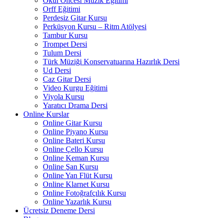
Okul Öncesi Müzik Eğitimi
Orff Eğitimi
Perdesiz Gitar Kursu
Perküsyon Kursu – Ritm Atölyesi
Tambur Kursu
Trompet Dersi
Tulum Dersi
Türk Müziği Konservatuarına Hazırlık Dersi
Ud Dersi
Caz Gitar Dersi
Video Kurgu Eğitimi
Viyola Kursu
Yaratıcı Drama Dersi
Online Kurslar
Online Gitar Kursu
Online Piyano Kursu
Online Bateri Kursu
Online Çello Kursu
Online Keman Kursu
Online Şan Kursu
Online Yan Flüt Kursu
Online Klarnet Kursu
Online Fotoğrafçılık Kursu
Online Yazarlık Kursu
Ücretsiz Deneme Dersi