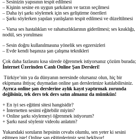
– Sesinizin yapısının tespit edilmesi
– Kişinin sesine en uygun şarkıların ve tarzın seçilmesi
– Daha iyi şarkı söylemek için ses geliştirme önerileri
– Şarkı söylerken yapılan yanlışların tespit edilmesi ve düzeltilmesi
– Varsa ses hastalıkları ve rahatsızlıklarının giderilmesi; ses kısıklığı,
nodül, ses yorulması
– Sesin doğru kullanılmasına yönelik ses egzersizleri
– Evde kendi başınıza şan çalışma teknikleri
Çok daha fazlasını kısa sürede öğrenmek istiyorsanız çözüm burada;
İnternet Üzerinden Canlı Online Şan Dersleri!
Türkiye’nin ya da dünyanın neresinde olursanız olun, hiç bir
ekipmana ihtiyaç duymadan online şan derslerimize katılabilirsiniz.
Ayrıca online şan derslerine aylık kayıt yaptırmak zorunda
değilsiniz, tek ders tek ders satın almanız da mümkün!
+ En iyi ses eğitimi sitesi hangisidir?
+ İnternetten sesimi eğitebilir miyim?
+ Online şarkı söylemeyi öğrenmek istiyorum?
+ Şarkı nasıl söylenir videolu anlatım?
Yukarıdaki soruların hepsinin cevabı olumlu, sen yeter ki sesini
eğitmen iste! Online şan eğitimlerimiz seni bekliyor!