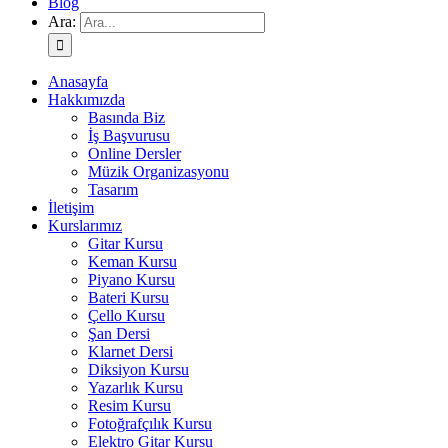
Blog
Ara:
Anasayfa
Hakkımızda
Basında Biz
İş Başvurusu
Online Dersler
Müzik Organizasyonu
Tasarım
İletişim
Kurslarımız
Gitar Kursu
Keman Kursu
Piyano Kursu
Bateri Kursu
Çello Kursu
Şan Dersi
Klarnet Dersi
Diksiyon Kursu
Yazarlık Kursu
Resim Kursu
Fotoğrafçılık Kursu
Elektro Gitar Kursu