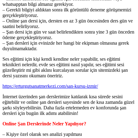
whatsapptan bilgi almanız gerekiyor.
– Gerekli bilgiyi aldıktan sonra ilk görüntülü deneme görüşmemizi
gerçekleştiriyoruz.
– Online şan dersi için, dersten en az 3 gün öncesinden ders gün ve
saatini belirliyoruz.
– Şan dersi için gün ve saat belirlendikten sonra yine 3 gün önceden
ödeme gerçekleştiriyoruz.
– Şan dersleri için evinizde her hangi bir ekipman olmasına gerek
duyulmamaktadır.
Ses eğitimi için kişi kendi kendine neler yapabilir, ses eğitimi
teknikleri nelerdir, evde ses eğitimi nasıl yapılır, ses eğitimi sesi
güzelleştirir mi gibi aklını kurcalayan sorular için sitemizdeki şan
dersi yazısını okumanı öneririz.
https://erturgutsanatmerkezi.com/san-kursu-izmir/
İnternet üzerinden şan derslerimize katılarak kısa sürede sesini
eğitebilir ve online şan dersleri sayesinde sen de kısa zamanda güzel
şarkı söyleyebilirsin. Daha fazla ertelemeden ev konforunda şan
dersleri için bugün ilk adımı atabilirsin!
Online Şan Derslerinde Neler Yapılıyor?
– Kişiye özel olarak ses analizi yapılması