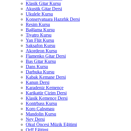
Klasik Gitar Kursu
Akustik Gitar Dersi
Ukulele Kursu
Konservatuara Hazırlık Dersi
Resim Kursu
Bağlama Kursu
Tiyatro Kursu
Yan Flüt Kursu
Saksafon Kursu
Akordeon Kursu
Flamenko Gitar Dersi
Bas Gitar Kursu
Dans Kursu
Darbuka Kursu
Kabak Kemane Dersi
Kanun Dersi
Karadeniz Kemençe
Karikatür Çizim Dersi
Klasik Kemençe Dersi
Kontrbass Kursu
Koro Çalışması
Mandolin Kursu
Ney Dersi
Okul Öncesi Müzik Eğitimi
Orff Eğitimi