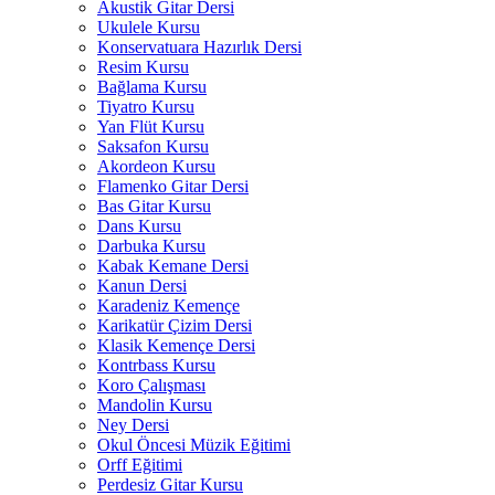
Akustik Gitar Dersi
Ukulele Kursu
Konservatuara Hazırlık Dersi
Resim Kursu
Bağlama Kursu
Tiyatro Kursu
Yan Flüt Kursu
Saksafon Kursu
Akordeon Kursu
Flamenko Gitar Dersi
Bas Gitar Kursu
Dans Kursu
Darbuka Kursu
Kabak Kemane Dersi
Kanun Dersi
Karadeniz Kemençe
Karikatür Çizim Dersi
Klasik Kemençe Dersi
Kontrbass Kursu
Koro Çalışması
Mandolin Kursu
Ney Dersi
Okul Öncesi Müzik Eğitimi
Orff Eğitimi
Perdesiz Gitar Kursu