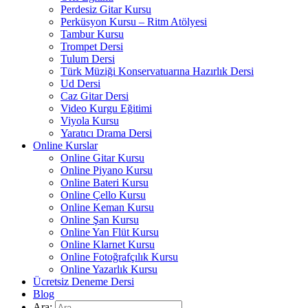
Perdesiz Gitar Kursu
Perküsyon Kursu – Ritm Atölyesi
Tambur Kursu
Trompet Dersi
Tulum Dersi
Türk Müziği Konservatuarına Hazırlık Dersi
Ud Dersi
Caz Gitar Dersi
Video Kurgu Eğitimi
Viyola Kursu
Yaratıcı Drama Dersi
Online Kurslar
Online Gitar Kursu
Online Piyano Kursu
Online Bateri Kursu
Online Çello Kursu
Online Keman Kursu
Online Şan Kursu
Online Yan Flüt Kursu
Online Klarnet Kursu
Online Fotoğrafçılık Kursu
Online Yazarlık Kursu
Ücretsiz Deneme Dersi
Blog
Ara: