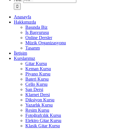
Anasayfa
Hakkımızda
Basında Biz
İş Başvurusu
Online Dersler
Müzik Organizasyonu
Tasarım
İletişim
Kurslarımız
Gitar Kursu
Keman Kursu
Piyano Kursu
Bateri Kursu
Çello Kursu
Şan Dersi
Klarnet Dersi
Diksiyon Kursu
Yazarlık Kursu
Resim Kursu
Fotoğrafçılık Kursu
Elektro Gitar Kursu
Klasik Gitar Kursu