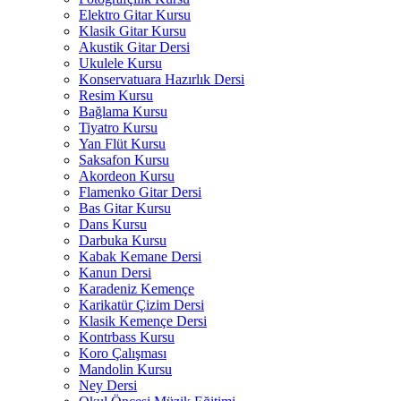
Elektro Gitar Kursu
Klasik Gitar Kursu
Akustik Gitar Dersi
Ukulele Kursu
Konservatuara Hazırlık Dersi
Resim Kursu
Bağlama Kursu
Tiyatro Kursu
Yan Flüt Kursu
Saksafon Kursu
Akordeon Kursu
Flamenko Gitar Dersi
Bas Gitar Kursu
Dans Kursu
Darbuka Kursu
Kabak Kemane Dersi
Kanun Dersi
Karadeniz Kemençe
Karikatür Çizim Dersi
Klasik Kemençe Dersi
Kontrbass Kursu
Koro Çalışması
Mandolin Kursu
Ney Dersi