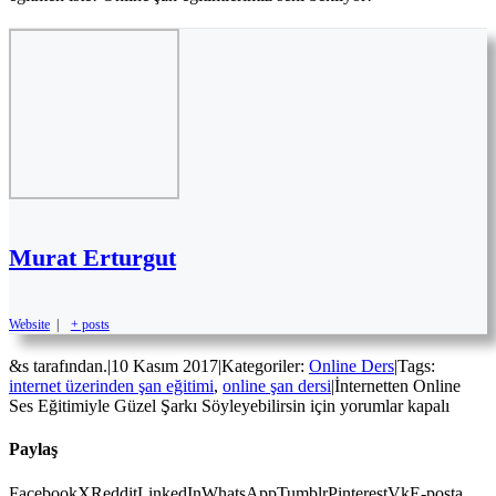
Murat Erturgut
Website
|
+ posts
&s tarafından.
|
10 Kasım 2017
|
Kategoriler:
Online Ders
|
Tags:
internet üzerinden şan eğitimi
,
online şan dersi
|
İnternetten Online
Ses Eğitimiyle Güzel Şarkı Söyleyebilirsin için
yorumlar kapalı
Paylaş
Facebook
X
Reddit
LinkedIn
WhatsApp
Tumblr
Pinterest
Vk
E-posta