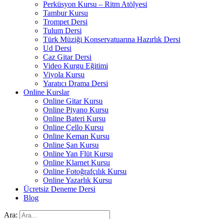
Perküsyon Kursu – Ritm Atölyesi
Tambur Kursu
Trompet Dersi
Tulum Dersi
Türk Müziği Konservatuarına Hazırlık Dersi
Ud Dersi
Caz Gitar Dersi
Video Kurgu Eğitimi
Viyola Kursu
Yaratıcı Drama Dersi
Online Kurslar
Online Gitar Kursu
Online Piyano Kursu
Online Bateri Kursu
Online Çello Kursu
Online Keman Kursu
Online Şan Kursu
Online Yan Flüt Kursu
Online Klarnet Kursu
Online Fotoğrafçılık Kursu
Online Yazarlık Kursu
Ücretsiz Deneme Dersi
Blog
Ara: