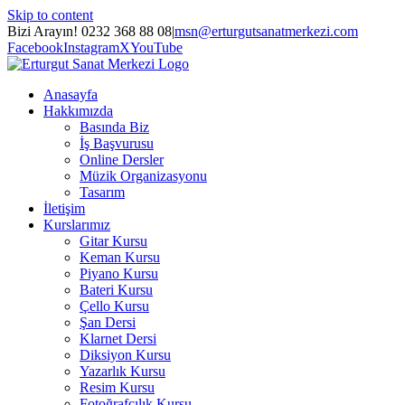
Skip to content
Bizi Arayın! 0232 368 88 08
|
msn@erturgutsanatmerkezi.com
Facebook
Instagram
X
YouTube
Anasayfa
Hakkımızda
Basında Biz
İş Başvurusu
Online Dersler
Müzik Organizasyonu
Tasarım
İletişim
Kurslarımız
Gitar Kursu
Keman Kursu
Piyano Kursu
Bateri Kursu
Çello Kursu
Şan Dersi
Klarnet Dersi
Diksiyon Kursu
Yazarlık Kursu
Resim Kursu
Fotoğrafçılık Kursu