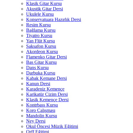
Klasik Gitar Kursu
Akustik Gitar Dersi
Ukulele Kursu
Konservatuara Hazırlık Dersi
Resim Kursu
Bağlama Kursu
Tiyatro Kursu
Yan Flüt Kursu
Saksafon Kursu
Akordeon Kursu
Flamenko Gitar Dersi
Bas Gitar Kursu
Dans Kursu
Darbuka Kursu
Kabak Kemane Dersi
Kanun Dersi
Karadeniz Kemençe
Karikatür Çizim Dersi
Klasik Kemençe Dersi
Kontrbass Kursu
Koro Çalışması
Mandolin Kursu
Ney Dersi
Okul Öncesi Müzik Eğitimi
Orff Eğitimi