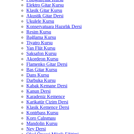
Elektro Gitar Kursu
Klasik Gitar Kursu
Akustik Gitar Dersi
Ukulele Kursu
Konservatuara Hazırlık Dersi
Resim Kursu
Bağlama Kursu
Tiyatro Kursu
Yan Flüt Kursu
Saksafon Kursu
Akordeon Kursu
Flamenko Gitar Dersi
Bas Gitar Kursu
Dans Kursu
Darbuka Kursu
Kabak Kemane Dersi
Kanun Dersi
Karadeniz Kemençe
Karikatür Çizim Dersi
Klasik Kemençe Dersi
Kontrbass Kursu
Koro Çalışması
Mandolin Kursu
Ney Dersi