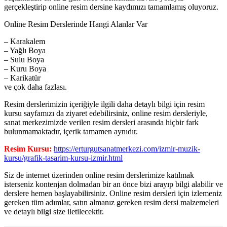
gerçekleştirip online resim dersine kaydımızı tamamlamış oluyoruz.
Online Resim Derslerinde Hangi Alanlar Var
– Karakalem
– Yağlı Boya
– Sulu Boya
– Kuru Boya
– Karikatür
ve çok daha fazlası.
Resim derslerimizin içeriğiyle ilgili daha detaylı bilgi için resim
kursu sayfamızı da ziyaret edebilirsiniz, online resim dersleriyle,
sanat merkezimizde verilen resim dersleri arasında hiçbir fark
bulunmamaktadır, içerik tamamen aynıdır.
Resim Kursu:
https://erturgutsanatmerkezi.com/izmir-muzik-
kursu/grafik-tasarim-kursu-izmir.html
Siz de internet üzerinden online resim derslerimize katılmak
isterseniz kontenjan dolmadan bir an önce bizi arayıp bilgi alabilir ve
derslere hemen başlayabilirsiniz. Online resim dersleri için izlemeniz
gereken tüm adımlar, satın almanız gereken resim dersi malzemeleri
ve detaylı bilgi size iletilecektir.