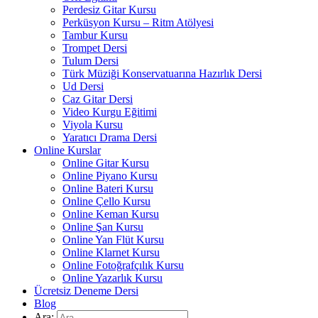
Perdesiz Gitar Kursu
Perküsyon Kursu – Ritm Atölyesi
Tambur Kursu
Trompet Dersi
Tulum Dersi
Türk Müziği Konservatuarına Hazırlık Dersi
Ud Dersi
Caz Gitar Dersi
Video Kurgu Eğitimi
Viyola Kursu
Yaratıcı Drama Dersi
Online Kurslar
Online Gitar Kursu
Online Piyano Kursu
Online Bateri Kursu
Online Çello Kursu
Online Keman Kursu
Online Şan Kursu
Online Yan Flüt Kursu
Online Klarnet Kursu
Online Fotoğrafçılık Kursu
Online Yazarlık Kursu
Ücretsiz Deneme Dersi
Blog
Ara: