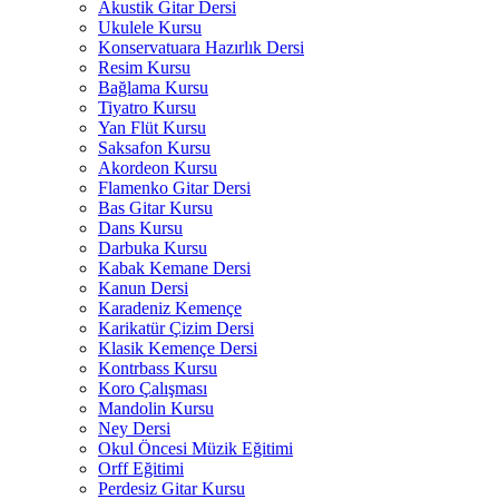
Akustik Gitar Dersi
Ukulele Kursu
Konservatuara Hazırlık Dersi
Resim Kursu
Bağlama Kursu
Tiyatro Kursu
Yan Flüt Kursu
Saksafon Kursu
Akordeon Kursu
Flamenko Gitar Dersi
Bas Gitar Kursu
Dans Kursu
Darbuka Kursu
Kabak Kemane Dersi
Kanun Dersi
Karadeniz Kemençe
Karikatür Çizim Dersi
Klasik Kemençe Dersi
Kontrbass Kursu
Koro Çalışması
Mandolin Kursu
Ney Dersi
Okul Öncesi Müzik Eğitimi
Orff Eğitimi
Perdesiz Gitar Kursu