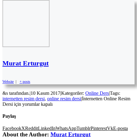
Murat Erturgut
Website
|
+ posts
&s tarafından.
|
10 Kasım 2017
|
Kategoriler:
Online Ders
|
Tags:
internetten resim dersi
,
online resim dersi
|
İnternetten Online Resim
Dersi için
yorumlar kapalı
Paylaş
Facebook
X
Reddit
LinkedIn
WhatsApp
Tumblr
Pinterest
Vk
E-posta
About the Author:
Murat Erturgut