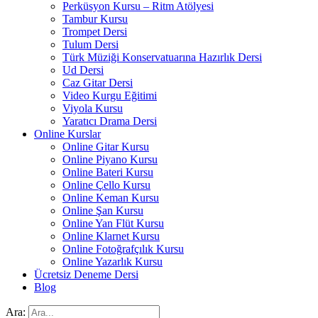
Perküsyon Kursu – Ritm Atölyesi
Tambur Kursu
Trompet Dersi
Tulum Dersi
Türk Müziği Konservatuarına Hazırlık Dersi
Ud Dersi
Caz Gitar Dersi
Video Kurgu Eğitimi
Viyola Kursu
Yaratıcı Drama Dersi
Online Kurslar
Online Gitar Kursu
Online Piyano Kursu
Online Bateri Kursu
Online Çello Kursu
Online Keman Kursu
Online Şan Kursu
Online Yan Flüt Kursu
Online Klarnet Kursu
Online Fotoğrafçılık Kursu
Online Yazarlık Kursu
Ücretsiz Deneme Dersi
Blog
Ara: