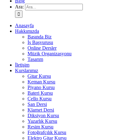
Blog
Ara:
Anasayfa
Hakkımızda
Basında Biz
İş Başvurusu
Online Dersler
Müzik Organizasyonu
Tasarım
İletişim
Kurslarımız
Gitar Kursu
Keman Kursu
Piyano Kursu
Bateri Kursu
Çello Kursu
Şan Dersi
Klarnet Dersi
Diksiyon Kursu
Yazarlık Kursu
Resim Kursu
Fotoğrafçılık Kursu
Elektro Gitar Kursu