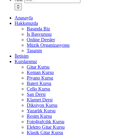
Anasayfa
Hakkımızda
Basında Biz
İş Başvurusu
Online Dersler
Müzik Organizasyonu
Tasarım
İletişim
Kurslarımız
Gitar Kursu
Keman Kursu
Piyano Kursu
Bateri Kursu
Çello Kursu
Şan Dersi
Klarnet Dersi
Diksiyon Kursu
Yazarlık Kursu
Resim Kursu
Fotoğrafçılık Kursu
Elektro Gitar Kursu
Klasik Gitar Kursu