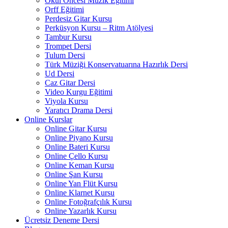
Okul Öncesi Müzik Eğitimi
Orff Eğitimi
Perdesiz Gitar Kursu
Perküsyon Kursu – Ritm Atölyesi
Tambur Kursu
Trompet Dersi
Tulum Dersi
Türk Müziği Konservatuarına Hazırlık Dersi
Ud Dersi
Caz Gitar Dersi
Video Kurgu Eğitimi
Viyola Kursu
Yaratıcı Drama Dersi
Online Kurslar
Online Gitar Kursu
Online Piyano Kursu
Online Bateri Kursu
Online Çello Kursu
Online Keman Kursu
Online Şan Kursu
Online Yan Flüt Kursu
Online Klarnet Kursu
Online Fotoğrafçılık Kursu
Online Yazarlık Kursu
Ücretsiz Deneme Dersi