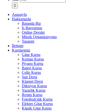
Anasayfa
Hakkımızda
Basında Biz
İş Başvurusu
Online Dersler
Müzik Organizasyonu
Tasarım
İletişim
Kurslarımız
Gitar Kursu
Keman Kursu
Piyano Kursu
Bateri Kursu
Çello Kursu
Şan Dersi
Klarnet Dersi
Diksiyon Kursu
Yazarlık Kursu
Resim Kursu
Fotoğrafçılık Kursu
Elektro Gitar Kursu
Klasik Gitar Kursu