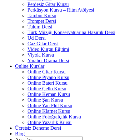
Perdesiz Gitar Kursu
Perküsyon Kursu – Ritm Atölyesi
Tambur Kursu
Trompet Dersi
Tulum Dersi
Türk Müziği Konservatuarına Hazırlık Dersi
Ud Dersi
Caz Gitar Dersi
Video Kurgu Eğitimi
Viyola Kursu
Yaratıcı Drama Dersi
Online Kurslar
Online Gitar Kursu
Online Piyano Kursu
Online Bateri Kursu
Online Çello Kursu
Online Keman Kursu
Online Şan Kursu
Online Yan Flüt Kursu
Online Klarnet Kursu
Online Fotoğrafçılık Kursu
Online Yazarlık Kursu
Ücretsiz Deneme Dersi
Blog
Ara: