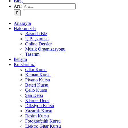
Blog
Ara:
Anasayfa
Hakkımızda
Basında Biz
İş Başvurusu
Online Dersler
Müzik Organizasyonu
Tasarım
İletişim
Kurslarımız
Gitar Kursu
Keman Kursu
Piyano Kursu
Bateri Kursu
Çello Kursu
Şan Dersi
Klarnet Dersi
Diksiyon Kursu
Yazarlık Kursu
Resim Kursu
Fotoğrafçılık Kursu
Elektro Gitar Kursu