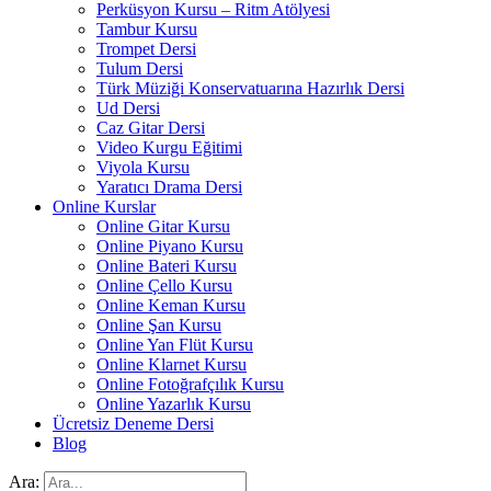
Perküsyon Kursu – Ritm Atölyesi
Tambur Kursu
Trompet Dersi
Tulum Dersi
Türk Müziği Konservatuarına Hazırlık Dersi
Ud Dersi
Caz Gitar Dersi
Video Kurgu Eğitimi
Viyola Kursu
Yaratıcı Drama Dersi
Online Kurslar
Online Gitar Kursu
Online Piyano Kursu
Online Bateri Kursu
Online Çello Kursu
Online Keman Kursu
Online Şan Kursu
Online Yan Flüt Kursu
Online Klarnet Kursu
Online Fotoğrafçılık Kursu
Online Yazarlık Kursu
Ücretsiz Deneme Dersi
Blog
Ara: