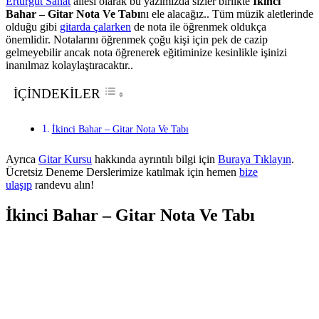
Erturgut Sanat
ailesi olarak bu yazımızda sizler birlikte
İkinci
Bahar – Gitar Nota Ve Tabı
nı ele alacağız.. Tüm müzik aletlerinde
olduğu gibi
gitarda çalarken
de nota ile öğrenmek oldukça
önemlidir. Notalarını öğrenmek çoğu kişi için pek de cazip
gelmeyebilir ancak nota öğrenerek eğitiminize kesinlikle işinizi
inanılmaz kolaylaştıracaktır..
İÇİNDEKİLER
İkinci Bahar – Gitar Nota Ve Tabı
Ayrıca
Gitar Kursu
hakkında ayrıntılı bilgi için
Buraya Tıklayın
.
Ücretsiz Deneme Derslerimize katılmak için hemen
bize
ulaşıp
randevu alın!
İkinci Bahar – Gitar Nota Ve Tabı