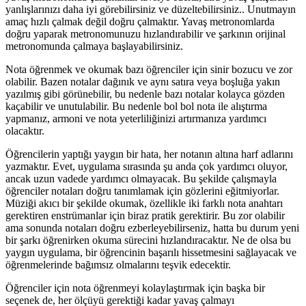
yanlışlarınızı daha iyi görebilirsiniz ve düzeltebilirsiniz.. Unutmayın
amaç hızlı çalmak değil doğru çalmaktır. Yavaş metronomlarda
doğru yaparak metronomunuzu hızlandırabilir ve şarkının orijinal
metronomunda çalmaya başlayabilirsiniz.
Nota öğrenmek ve okumak bazı öğrenciler için sinir bozucu ve zor
olabilir. Bazen notalar dağınık ve aynı satıra veya boşluğa yakın
yazılmış gibi görünebilir, bu nedenle bazı notalar kolayca gözden
kaçabilir ve unutulabilir. Bu nedenle bol bol nota ile alıştırma
yapmanız, armoni ve nota yeterliliğinizi artırmanıza yardımcı
olacaktır.
Öğrencilerin yaptığı yaygın bir hata, her notanın altına harf adlarını
yazmaktır. Evet, uygulama sırasında şu anda çok yardımcı oluyor,
ancak uzun vadede yardımcı olmayacak. Bu şekilde çalışmayla
öğrenciler notaları doğru tanımlamak için gözlerini eğitmiyorlar.
Müziği akıcı bir şekilde okumak, özellikle iki farklı nota anahtarı
gerektiren enstrümanlar için biraz pratik gerektirir. Bu zor olabilir
ama sonunda notaları doğru ezberleyebilirseniz, hatta bu durum yeni
bir şarkı öğrenirken okuma sürecini hızlandıracaktır. Ne de olsa bu
yaygın uygulama, bir öğrencinin başarılı hissetmesini sağlayacak ve
öğrenmelerinde bağımsız olmalarını teşvik edecektir.
Öğrenciler için nota öğrenmeyi kolaylaştırmak için başka bir
seçenek de, her ölçüyü gerektiği kadar yavaş çalmayı