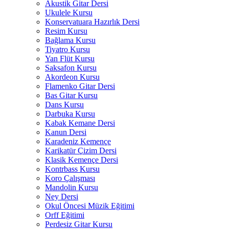
Akustik Gitar Dersi
Ukulele Kursu
Konservatuara Hazırlık Dersi
Resim Kursu
Bağlama Kursu
Tiyatro Kursu
Yan Flüt Kursu
Saksafon Kursu
Akordeon Kursu
Flamenko Gitar Dersi
Bas Gitar Kursu
Dans Kursu
Darbuka Kursu
Kabak Kemane Dersi
Kanun Dersi
Karadeniz Kemençe
Karikatür Çizim Dersi
Klasik Kemençe Dersi
Kontrbass Kursu
Koro Çalışması
Mandolin Kursu
Ney Dersi
Okul Öncesi Müzik Eğitimi
Orff Eğitimi
Perdesiz Gitar Kursu