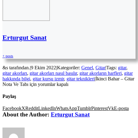
Erturgut Sanat
+ posts
&s tarafından.
|
9 Ekim 2022
|
Kategoriler:
Genel
,
Gitar
|
Tags:
gitar
,
gitar akorları
,
gitar akorları nasıl basılır
,
gitar akorların harfleri
,
gitar
hakkında bilgi
,
gitar kursu izmir
,
gitar teknikleri
|
İkinci Bahar – Gitar
Nota Ve Tabı için
yorumlar kapalı
Paylaş
Facebook
X
Reddit
LinkedIn
WhatsApp
Tumblr
Pinterest
Vk
E-posta
About the Author:
Erturgut Sanat