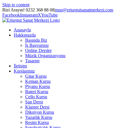
Skip to content
Bizi Arayın! 0232 368 88 08
|
msn@erturgutsanatmerkezi.com
Facebook
Instagram
X
YouTube
Anasayfa
Hakkımızda
Basında Biz
İş Başvurusu
Online Dersler
Müzik Organizasyonu
Tasarım
İletişim
Kurslarımız
Gitar Kursu
Keman Kursu
Piyano Kursu
Bateri Kursu
Çello Kursu
Şan Dersi
Klarnet Dersi
Diksiyon Kursu
Yazarlık Kursu
Resim Kursu
Fotoğrafçılık Kursu