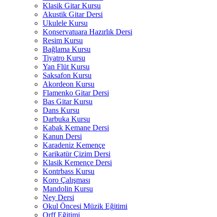
Klasik Gitar Kursu
Akustik Gitar Dersi
Ukulele Kursu
Konservatuara Hazırlık Dersi
Resim Kursu
Bağlama Kursu
Tiyatro Kursu
Yan Flüt Kursu
Saksafon Kursu
Akordeon Kursu
Flamenko Gitar Dersi
Bas Gitar Kursu
Dans Kursu
Darbuka Kursu
Kabak Kemane Dersi
Kanun Dersi
Karadeniz Kemençe
Karikatür Çizim Dersi
Klasik Kemençe Dersi
Kontrbass Kursu
Koro Çalışması
Mandolin Kursu
Ney Dersi
Okul Öncesi Müzik Eğitimi
Orff Eğitimi