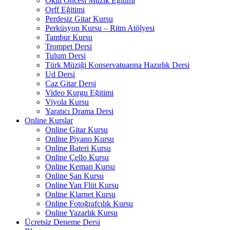
Okul Öncesi Müzik Eğitimi
Orff Eğitimi
Perdesiz Gitar Kursu
Perküsyon Kursu – Ritm Atölyesi
Tambur Kursu
Trompet Dersi
Tulum Dersi
Türk Müziği Konservatuarına Hazırlık Dersi
Ud Dersi
Caz Gitar Dersi
Video Kurgu Eğitimi
Viyola Kursu
Yaratıcı Drama Dersi
Online Kurslar
Online Gitar Kursu
Online Piyano Kursu
Online Bateri Kursu
Online Çello Kursu
Online Keman Kursu
Online Şan Kursu
Online Yan Flüt Kursu
Online Klarnet Kursu
Online Fotoğrafçılık Kursu
Online Yazarlık Kursu
Ücretsiz Deneme Dersi