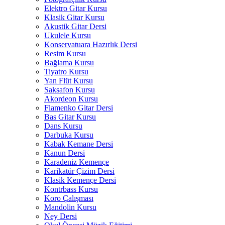
Elektro Gitar Kursu
Klasik Gitar Kursu
Akustik Gitar Dersi
Ukulele Kursu
Konservatuara Hazırlık Dersi
Resim Kursu
Bağlama Kursu
Tiyatro Kursu
Yan Flüt Kursu
Saksafon Kursu
Akordeon Kursu
Flamenko Gitar Dersi
Bas Gitar Kursu
Dans Kursu
Darbuka Kursu
Kabak Kemane Dersi
Kanun Dersi
Karadeniz Kemençe
Karikatür Çizim Dersi
Klasik Kemençe Dersi
Kontrbass Kursu
Koro Çalışması
Mandolin Kursu
Ney Dersi