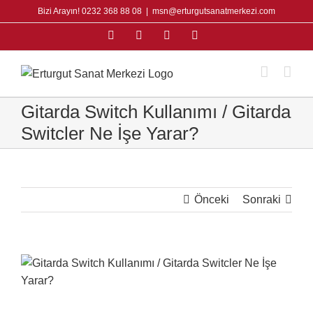
Skip
Bizi Arayın! 0232 368 88 08
|
msn@erturgutsanatmerkezi.com
to
Facebook
Instagram
X
YouTube
content
Gitarda Switch Kullanımı / Gitarda
Switcler Ne İşe Yarar?
Önceki
Sonraki
View
Larger
Image