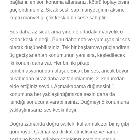
bağlanır. en son konuma atlarsanız, köprü toplayıcısını
güçlendirirsiniz. Sıcak sesli sap manyetiğinin aksine
köprü manyetiği çok keskin bir sese sahiptir.
Ses daha az sıcak ama yine de ortadaki manyetik o
kadar keskin değil. Bunu daha nötr ve yumuşak bir ses
olarak düşünebilirsiniz. Tek bir başlatmayı güçlendiren
üç geçiş anahtarı konumunun yanı sıra, keşfedilecek
iki konum daha var. Her biri iki pikap
kombinasyonundan oluşur. Sıcak bir ses, ancak boyun
pikabından biraz daha az tanımlanmış, 2. konumdan
elde ettiğiniz şeydir. Açma/kapama düğmesini 1
konumuna her yaklaştırdığımızda sesin daha da
ısındığı sonucuna varabilirsiniz. Düğmeyi 5 konumuna
yaklaştırırsanız ses keskinleşir.
Doğru zamanda doğru switchi kullanmak zor bir iş gibi
görünüyor. Çalmanıza dikkat etmelisiniz ve hangi
sesin ve hangi pikabın çaldığınız şeye en uygun