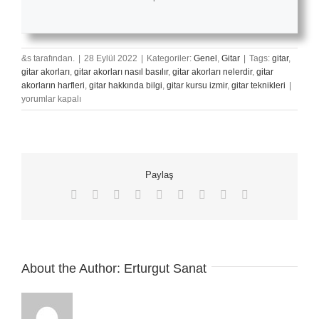
&s tarafından.
|
28 Eylül 2022
|
Kategoriler:
Genel
,
Gitar
|
Tags:
gitar
,
gitar akorları
,
gitar akorları nasıl basılır
,
gitar akorları nelerdir
,
gitar
Gitard
akorların harfleri
,
gitar hakkında bilgi
,
gitar kursu izmir
,
gitar teknikleri
|
Switch
yorumlar kapalı
/
Gitard
Switcl
Ne
İşe
Paylaş
Yarar
için
Facebook
X
Reddit
LinkedIn
WhatsApp
Tumblr
Pinterest
Vk
E-
posta
About the Author:
Erturgut Sanat