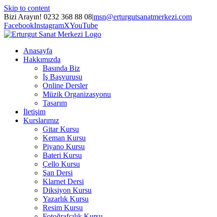
Skip to content
Bizi Arayın! 0232 368 88 08
|
msn@erturgutsanatmerkezi.com
Facebook
Instagram
X
YouTube
Anasayfa
Hakkımızda
Basında Biz
İş Başvurusu
Online Dersler
Müzik Organizasyonu
Tasarım
İletişim
Kurslarımız
Gitar Kursu
Keman Kursu
Piyano Kursu
Bateri Kursu
Çello Kursu
Şan Dersi
Klarnet Dersi
Diksiyon Kursu
Yazarlık Kursu
Resim Kursu
Fotoğrafçılık Kursu