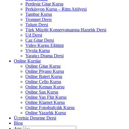
Perdesiz Gitar Kursu
Perküsyon Kursu – Ritm Atölyesi
Tambur Kursu
Trompet Dersi
Tulum Dersi
Türk Müziği Konservatuarına Hazırlık Dersi
Ud Dersi
Caz Gitar Dersi
Video Kurgu Eğitimi
Viyola Kursu
Yaratıcı Drama Dersi
Online Kurslar
Online Gitar Kursu
Online Piyano Kursu
Online Bateri Kursu
Online Çello Kursu
Online Keman Kursu
Online Şan Kursu
Online Yan Flüt Kursu
Online Klarnet Kursu
Online Fotoğrafçılık Kursu
Online Yazarlık Kursu
Ücretsiz Deneme Dersi
Blog
Ara: