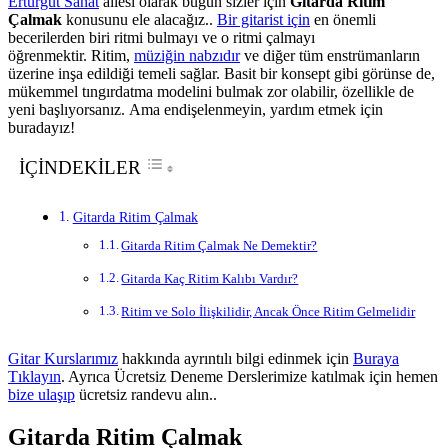
Erturgut Sanat
ailesi olarak bugün sizler için
Gitarda Ritim
Çalmak
konusunu ele alacağız..
Bir gitarist için
en önemli
becerilerden biri ritmi bulmayı ve o ritmi çalmayı
öğrenmektir. Ritim,
müziğin nabzıdır
ve diğer tüm enstrümanların
üzerine inşa edildiği temeli sağlar. Basit bir konsept gibi görünse de,
mükemmel tıngırdatma modelini bulmak zor olabilir, özellikle de
yeni başlıyorsanız. Ama endişelenmeyin, yardım etmek için
buradayız!
İÇİNDEKİLER
Gitarda Ritim Çalmak
Gitarda Ritim Çalmak Ne Demektir?
Gitarda Kaç Ritim Kalıbı Vardır?
Ritim ve Solo İlişkilidir, Ancak Önce Ritim Gelmelidir
Gitar Kurslarımız
hakkında ayrıntılı bilgi edinmek için
Buraya
Tıklayın
. Ayrıca Ücretsiz Deneme Derslerimize katılmak için hemen
bize ulaşıp
ücretsiz randevu alın..
Gitarda Ritim Çalmak