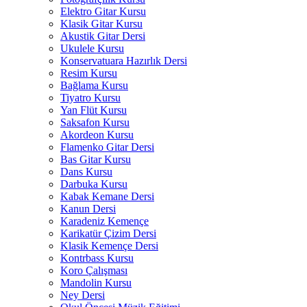
Elektro Gitar Kursu
Klasik Gitar Kursu
Akustik Gitar Dersi
Ukulele Kursu
Konservatuara Hazırlık Dersi
Resim Kursu
Bağlama Kursu
Tiyatro Kursu
Yan Flüt Kursu
Saksafon Kursu
Akordeon Kursu
Flamenko Gitar Dersi
Bas Gitar Kursu
Dans Kursu
Darbuka Kursu
Kabak Kemane Dersi
Kanun Dersi
Karadeniz Kemençe
Karikatür Çizim Dersi
Klasik Kemençe Dersi
Kontrbass Kursu
Koro Çalışması
Mandolin Kursu
Ney Dersi