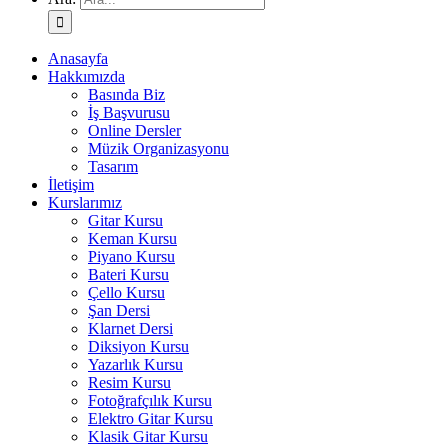
Anasayfa
Hakkımızda
Basında Biz
İş Başvurusu
Online Dersler
Müzik Organizasyonu
Tasarım
İletişim
Kurslarımız
Gitar Kursu
Keman Kursu
Piyano Kursu
Bateri Kursu
Çello Kursu
Şan Dersi
Klarnet Dersi
Diksiyon Kursu
Yazarlık Kursu
Resim Kursu
Fotoğrafçılık Kursu
Elektro Gitar Kursu
Klasik Gitar Kursu