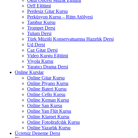
Okul Öncesi Müzik Eğitimi
Orff Eğitimi
Perdesiz Gitar Kursu
Perküsyon Kursu – Ritm Atölyesi
Tambur Kursu
Trompet Dersi
Tulum Dersi
Türk Müziği Konservatuarına Hazırlık Dersi
Ud Dersi
Caz Gitar Dersi
Video Kurgu Eğitimi
Viyola Kursu
Yaratıcı Drama Dersi
Online Kurslar
Online Gitar Kursu
Online Piyano Kursu
Online Bateri Kursu
Online Çello Kursu
Online Keman Kursu
Online Şan Kursu
Online Yan Flüt Kursu
Online Klarnet Kursu
Online Fotoğrafçılık Kursu
Online Yazarlık Kursu
Ücretsiz Deneme Dersi