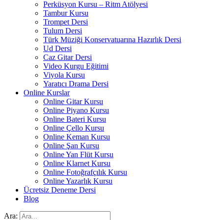
Perküsyon Kursu – Ritm Atölyesi
Tambur Kursu
Trompet Dersi
Tulum Dersi
Türk Müziği Konservatuarına Hazırlık Dersi
Ud Dersi
Caz Gitar Dersi
Video Kurgu Eğitimi
Viyola Kursu
Yaratıcı Drama Dersi
Online Kurslar
Online Gitar Kursu
Online Piyano Kursu
Online Bateri Kursu
Online Çello Kursu
Online Keman Kursu
Online Şan Kursu
Online Yan Flüt Kursu
Online Klarnet Kursu
Online Fotoğrafçılık Kursu
Online Yazarlık Kursu
Ücretsiz Deneme Dersi
Blog
Ara: