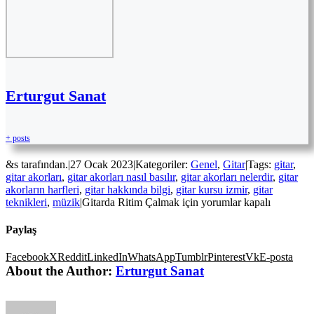
Erturgut Sanat
+ posts
&s tarafından.
|
27 Ocak 2023
|
Kategoriler:
Genel
,
Gitar
|
Tags:
gitar
,
gitar akorları
,
gitar akorları nasıl basılır
,
gitar akorları nelerdir
,
gitar
akorların harfleri
,
gitar hakkında bilgi
,
gitar kursu izmir
,
gitar
teknikleri
,
müzik
|
Gitarda Ritim Çalmak için
yorumlar kapalı
Paylaş
Facebook
X
Reddit
LinkedIn
WhatsApp
Tumblr
Pinterest
Vk
E-posta
About the Author:
Erturgut Sanat