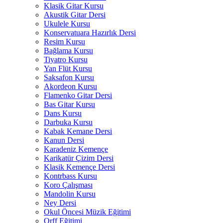
Klasik Gitar Kursu
Akustik Gitar Dersi
Ukulele Kursu
Konservatuara Hazırlık Dersi
Resim Kursu
Bağlama Kursu
Tiyatro Kursu
Yan Flüt Kursu
Saksafon Kursu
Akordeon Kursu
Flamenko Gitar Dersi
Bas Gitar Kursu
Dans Kursu
Darbuka Kursu
Kabak Kemane Dersi
Kanun Dersi
Karadeniz Kemençe
Karikatür Çizim Dersi
Klasik Kemençe Dersi
Kontrbass Kursu
Koro Çalışması
Mandolin Kursu
Ney Dersi
Okul Öncesi Müzik Eğitimi
Orff Eğitimi