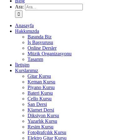
Blog
Ara:
Anasayfa
Hakkımızda
Basında Biz
İş Başvurusu
Online Dersler
Müzik Organizasyonu
Tasarım
İletişim
Kurslarımız
Gitar Kursu
Keman Kursu
Piyano Kursu
Bateri Kursu
Çello Kursu
Şan Dersi
Klarnet Dersi
Diksiyon Kursu
Yazarlık Kursu
Resim Kursu
Fotoğrafçılık Kursu
Elektro Gitar Kursu