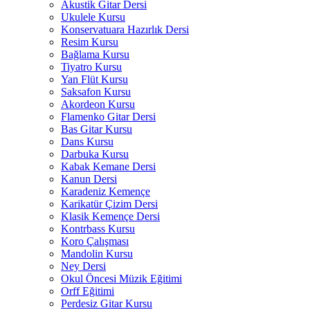
Akustik Gitar Dersi
Ukulele Kursu
Konservatuara Hazırlık Dersi
Resim Kursu
Bağlama Kursu
Tiyatro Kursu
Yan Flüt Kursu
Saksafon Kursu
Akordeon Kursu
Flamenko Gitar Dersi
Bas Gitar Kursu
Dans Kursu
Darbuka Kursu
Kabak Kemane Dersi
Kanun Dersi
Karadeniz Kemençe
Karikatür Çizim Dersi
Klasik Kemençe Dersi
Kontrbass Kursu
Koro Çalışması
Mandolin Kursu
Ney Dersi
Okul Öncesi Müzik Eğitimi
Orff Eğitimi
Perdesiz Gitar Kursu