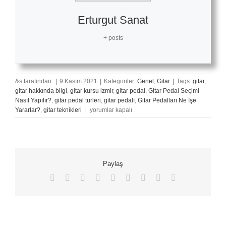
Erturgut Sanat
+ posts
&s tarafından.
|
9 Kasım 2021
|
Kategoriler:
Genel
,
Gitar
|
Tags:
gitar
,
gitar hakkında bilgi
,
gitar kursu izmir
,
gitar pedal
,
Gitar Pedal Seçimi
Nasıl Yapılır?
,
gitar pedal türleri
,
gitar pedalı
,
Gitar Pedalları Ne İşe
Müzik
Yararlar?
,
gitar teknikleri
|
yorumlar kapalı
Türlerine
Göre
Gitar
Pedalları
için
Paylaş
Facebook
X
Reddit
LinkedIn
WhatsApp
Tumblr
Pinterest
Vk
E-
posta