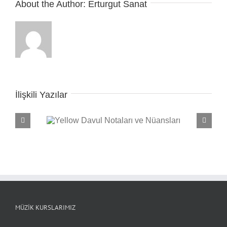
About the Author:
Erturgut Sanat
İlişkili Yazılar
e Nüansları
Seven Nation Army Davul Notaları ve Nüansları
MÜZIK KURSLARIMIZ