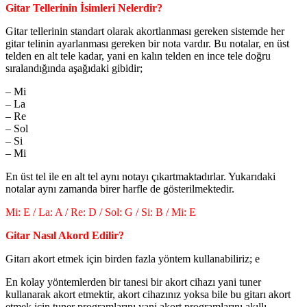
Gitar Tellerinin İsimleri Nelerdir?
Gitar tellerinin standart olarak akortlanması gereken sistemde her
gitar telinin ayarlanması gereken bir nota vardır. Bu notalar, en üst
telden en alt tele kadar, yani en kalın telden en ince tele doğru
sıralandığında aşağıdaki gibidir;
– Mi
– La
– Re
– Sol
– Si
– Mi
En üst tel ile en alt tel aynı notayı çıkartmaktadırlar. Yukarıdaki
notalar aynı zamanda birer harfle de gösterilmektedir.
Mi: E / La: A / Re: D / Sol: G / Si: B / Mi: E
Gitar Nasıl Akord Edilir?
Gitarı akort etmek için birden fazla yöntem kullanabiliriz; e
En kolay yöntemlerden bir tanesi bir akort cihazı yani tuner
kullanarak akort etmektir, akort cihazınız yoksa bile bu gitarı akort
etmek için tuner programlarını yani akort programlarını akıllı