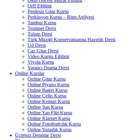
Okul Öncesi Müzik Eğitimi
Orff Eğitimi
Perdesiz Gitar Kursu
Perküsyon Kursu – Ritm Atölyesi
Tambur Kursu
Trompet Dersi
Tulum Dersi
Türk Müziği Konservatuarına Hazırlık Dersi
Ud Dersi
Caz Gitar Dersi
Video Kurgu Eğitimi
Viyola Kursu
Yaratıcı Drama Dersi
Online Kurslar
Online Gitar Kursu
Online Piyano Kursu
Online Bateri Kursu
Online Çello Kursu
Online Keman Kursu
Online Şan Kursu
Online Yan Flüt Kursu
Online Klarnet Kursu
Online Fotoğrafçılık Kursu
Online Yazarlık Kursu
Ücretsiz Deneme Dersi