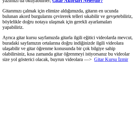
yazımızı da okuyabilirler;
Gitar Akorları Nelerdir?
Gitarımızı çalmak için elimize aldığımızda, gitarın en ucunda
bulunan akord burgularını çevirerek telleri sıkabilir ve gevşetebiliriz,
böylelikle doğru notaya ulaşmak için gerekli ayarlamaları
yapabiliriz.
Ayrıca gitar kursu sayfamızda gitarla ilgili eğitici videolarda mevcut,
buradaki sayfamızın ortalarına doğru indiğinizde ilgili videolara
ulaşabilir ve gitar öğrenme konusunda bir çok bilgiye sahip
olabilirsiniz, kısa zamanda gitar öğrenmeyi istiyorsanız bu videolar
size yol gösterici olacak, buyrun videolara —>
Gitar Kursu İzmir