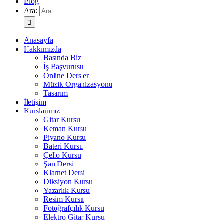
Blog
Ara:
Anasayfa
Hakkımızda
Basında Biz
İş Başvurusu
Online Dersler
Müzik Organizasyonu
Tasarım
İletişim
Kurslarımız
Gitar Kursu
Keman Kursu
Piyano Kursu
Bateri Kursu
Çello Kursu
Şan Dersi
Klarnet Dersi
Diksiyon Kursu
Yazarlık Kursu
Resim Kursu
Fotoğrafçılık Kursu
Elektro Gitar Kursu