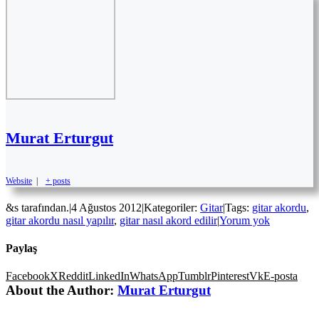
Murat Erturgut
Website
|
+ posts
&s tarafından.
|
4 Ağustos 2012
|
Kategoriler:
Gitar
|
Tags:
gitar akordu
,
gitar akordu nasıl yapılır
,
gitar nasıl akord edilir
|
Yorum yok
Paylaş
Facebook
X
Reddit
LinkedIn
WhatsApp
Tumblr
Pinterest
Vk
E-posta
About the Author:
Murat Erturgut