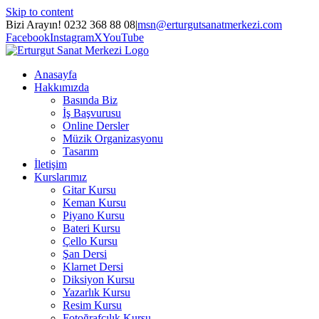
Skip to content
Bizi Arayın! 0232 368 88 08
|
msn@erturgutsanatmerkezi.com
Facebook
Instagram
X
YouTube
Anasayfa
Hakkımızda
Basında Biz
İş Başvurusu
Online Dersler
Müzik Organizasyonu
Tasarım
İletişim
Kurslarımız
Gitar Kursu
Keman Kursu
Piyano Kursu
Bateri Kursu
Çello Kursu
Şan Dersi
Klarnet Dersi
Diksiyon Kursu
Yazarlık Kursu
Resim Kursu
Fotoğrafçılık Kursu