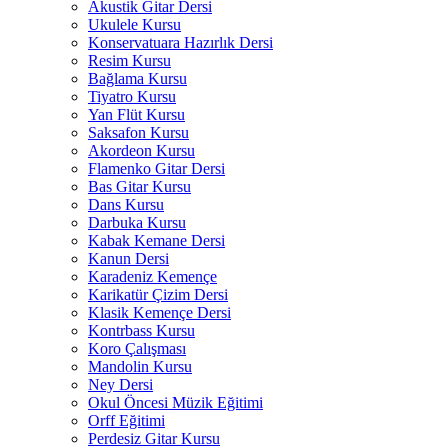
Akustik Gitar Dersi
Ukulele Kursu
Konservatuara Hazırlık Dersi
Resim Kursu
Bağlama Kursu
Tiyatro Kursu
Yan Flüt Kursu
Saksafon Kursu
Akordeon Kursu
Flamenko Gitar Dersi
Bas Gitar Kursu
Dans Kursu
Darbuka Kursu
Kabak Kemane Dersi
Kanun Dersi
Karadeniz Kemençe
Karikatür Çizim Dersi
Klasik Kemençe Dersi
Kontrbass Kursu
Koro Çalışması
Mandolin Kursu
Ney Dersi
Okul Öncesi Müzik Eğitimi
Orff Eğitimi
Perdesiz Gitar Kursu