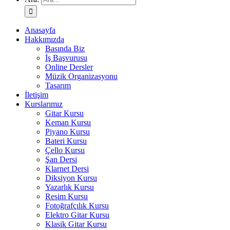
Anasayfa
Hakkımızda
Basında Biz
İş Başvurusu
Online Dersler
Müzik Organizasyonu
Tasarım
İletişim
Kurslarımız
Gitar Kursu
Keman Kursu
Piyano Kursu
Bateri Kursu
Çello Kursu
Şan Dersi
Klarnet Dersi
Diksiyon Kursu
Yazarlık Kursu
Resim Kursu
Fotoğrafçılık Kursu
Elektro Gitar Kursu
Klasik Gitar Kursu