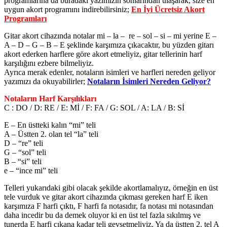
programlarına da buradaki yazımızın sonlarından ulaşarak, size en
uygun akort programını indirebilirsiniz;
En İyi Ücretsiz Akort
Programları
Gitar akort cihazında notalar mi – la – re – sol – si – mi yerine E –
A – D – G – B – E şeklinde karşımıza çıkacaktır, bu yüzden gitarı
akort ederken harflere göre akort etmeliyiz, gitar tellerinin harf
karşılığını ezbere bilmeliyiz.
Ayrıca merak edenler, notaların isimleri ve harfleri nereden geliyor
yazımızı da okuyabilirler;
Notaların İsimleri Nereden Geliyor?
Notaların Harf Karşılıkları
C : DO / D: RE / E: Mİ / F: FA / G: SOL / A: LA / B: Sİ
E – En üstteki kalın “mi” teli
A – Üstten 2. olan tel “la” teli
D – “re” teli
G – “sol” teli
B – “si” teli
e – “ince mi” teli
Telleri yukarıdaki gibi olacak şekilde akortlamalıyız, örneğin en üst
tele vurduk ve gitar akort cihazında çıkması gereken harf E iken
karşımıza F harfi çıktı, F harfi fa notasıdır, fa notası mi notasından
daha incedir bu da demek oluyor ki en üst tel fazla sıkılmış ve
tunerda E harfi çıkana kadar teli gevşetmeliyiz. Ya da üstten 2. tel A