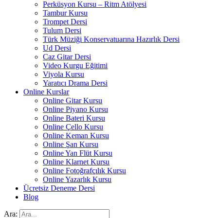
Perküsyon Kursu – Ritm Atölyesi
Tambur Kursu
Trompet Dersi
Tulum Dersi
Türk Müziği Konservatuarına Hazırlık Dersi
Ud Dersi
Caz Gitar Dersi
Video Kurgu Eğitimi
Viyola Kursu
Yaratıcı Drama Dersi
Online Kurslar
Online Gitar Kursu
Online Piyano Kursu
Online Bateri Kursu
Online Çello Kursu
Online Keman Kursu
Online Şan Kursu
Online Yan Flüt Kursu
Online Klarnet Kursu
Online Fotoğrafçılık Kursu
Online Yazarlık Kursu
Ücretsiz Deneme Dersi
Blog
Ara: