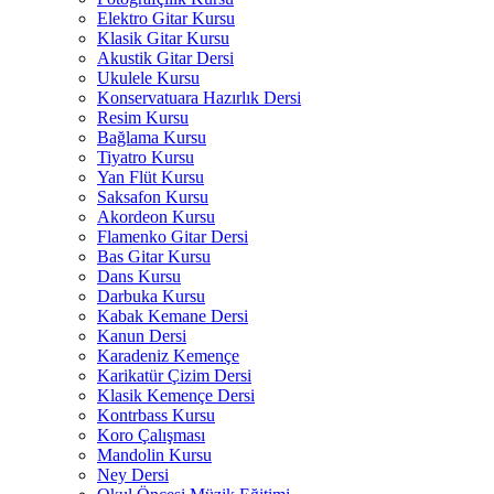
Elektro Gitar Kursu
Klasik Gitar Kursu
Akustik Gitar Dersi
Ukulele Kursu
Konservatuara Hazırlık Dersi
Resim Kursu
Bağlama Kursu
Tiyatro Kursu
Yan Flüt Kursu
Saksafon Kursu
Akordeon Kursu
Flamenko Gitar Dersi
Bas Gitar Kursu
Dans Kursu
Darbuka Kursu
Kabak Kemane Dersi
Kanun Dersi
Karadeniz Kemençe
Karikatür Çizim Dersi
Klasik Kemençe Dersi
Kontrbass Kursu
Koro Çalışması
Mandolin Kursu
Ney Dersi