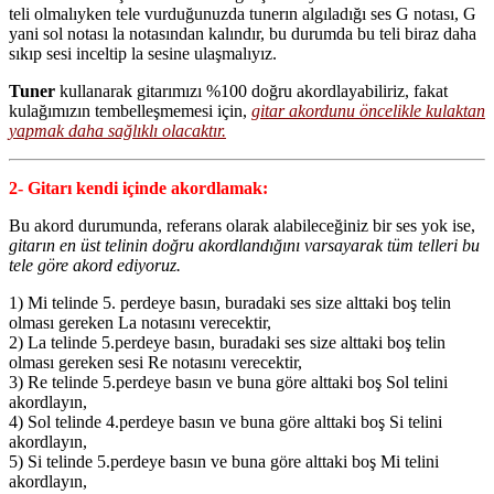
teli olmalıyken tele vurduğunuzda tunerın algıladığı ses G notası, G
yani sol notası la notasından kalındır, bu durumda bu teli biraz daha
sıkıp sesi inceltip la sesine ulaşmalıyız.
Tuner
kullanarak gitarımızı %100 doğru akordlayabiliriz, fakat
kulağımızın tembelleşmemesi için,
gitar akordunu öncelikle kulaktan
yapmak daha sağlıklı olacaktır.
2- Gitarı kendi içinde akordlamak:
Bu akord durumunda, referans olarak alabileceğiniz bir ses yok ise,
gitarın en üst telinin doğru akordlandığını varsayarak tüm telleri bu
tele göre akord ediyoruz.
1) Mi telinde 5. perdeye basın, buradaki ses size alttaki boş telin
olması gereken La notasını verecektir,
2) La telinde 5.perdeye basın, buradaki ses size alttaki boş telin
olması gereken sesi Re notasını verecektir,
3) Re telinde 5.perdeye basın ve buna göre alttaki boş Sol telini
akordlayın,
4) Sol telinde 4.perdeye basın ve buna göre alttaki boş Si telini
akordlayın,
5) Si telinde 5.perdeye basın ve buna göre alttaki boş Mi telini
akordlayın,