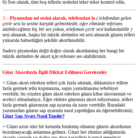
6) Son olarak, tüm boş tellerin seslerini teker teker kontrol edin.
3 –
Piyanodan mi sesini alarak, telefondan la
( telefondan gelen
çevir sesi la sesine karşılık gelmektedir, eğer elimizde referans
alabileceğimiz hiç bir ses yoksa, telefonun çevir sesi kullanılabilir )
sesi alınarak, başka bir müzik aletinden mi sesi alınarak gitarın telleri
yukarıda bahsettiğim şekilde akortlanabilir.
Sadece piyanodan değil doğru olarak akortlanmış her hangi bir
müzik aletinden de akort için referans ses alabilirsiniz.
Gitar Akorduyla İlgili Dikkat Edilmesi Gerekenler
+ Gitarı akort ederken telleri çok fazla sıkmak, dikkatsizce tellere
fazla germek telin kopmasına, sapın yamulmasına sebebiyet
verebilir, bu yüzden gitarı akort ederken gitara kibar davranmalı ve
aceleci olmamalıyız. Eğer elektro gitarınızı akort ediyorsanız, telleri
fazla germek gitarınızın sap ayarına da zarar verebilir. Buradaki
yazımızdan gitarın sap ayarının nasıl yapıldığını da öğrenebilirsiniz;
Gitar Sap Ayarı Nasıl Yapılır?
+ Gitarı uzun süre bir kenarda bırakmış olmanız gitarın akordunun
bozulmayacağı anlamına gelmez. Gitarı her elimize aldığımızda
akordu yerinde ve doğru mu diye kesinlikle kontrol etmeliyiz.