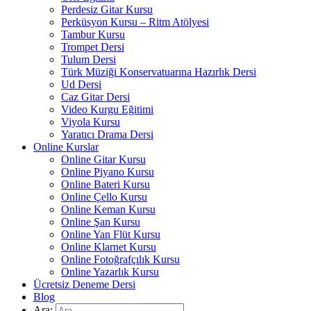
Perdesiz Gitar Kursu
Perküsyon Kursu – Ritm Atölyesi
Tambur Kursu
Trompet Dersi
Tulum Dersi
Türk Müziği Konservatuarına Hazırlık Dersi
Ud Dersi
Caz Gitar Dersi
Video Kurgu Eğitimi
Viyola Kursu
Yaratıcı Drama Dersi
Online Kurslar
Online Gitar Kursu
Online Piyano Kursu
Online Bateri Kursu
Online Çello Kursu
Online Keman Kursu
Online Şan Kursu
Online Yan Flüt Kursu
Online Klarnet Kursu
Online Fotoğrafçılık Kursu
Online Yazarlık Kursu
Ücretsiz Deneme Dersi
Blog
Ara: