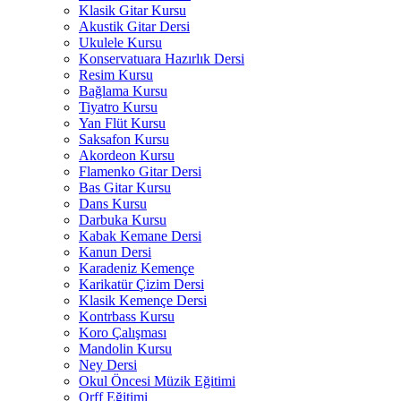
Klasik Gitar Kursu
Akustik Gitar Dersi
Ukulele Kursu
Konservatuara Hazırlık Dersi
Resim Kursu
Bağlama Kursu
Tiyatro Kursu
Yan Flüt Kursu
Saksafon Kursu
Akordeon Kursu
Flamenko Gitar Dersi
Bas Gitar Kursu
Dans Kursu
Darbuka Kursu
Kabak Kemane Dersi
Kanun Dersi
Karadeniz Kemençe
Karikatür Çizim Dersi
Klasik Kemençe Dersi
Kontrbass Kursu
Koro Çalışması
Mandolin Kursu
Ney Dersi
Okul Öncesi Müzik Eğitimi
Orff Eğitimi