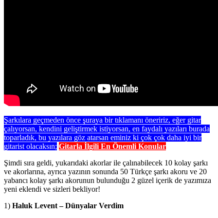
Şarkılara geçmeden önce şuraya bir tıklamanı öneririz, eğer gitar
çalıyorsan, kendini geliştirmek istiyorsan, en faydalı yazıları burada
toparladık, bu yazılara göz atarsan eminiz ki çok çok daha iyi bir
gitarist olacaksın;
Gitarla İlgili En Önemli Konular
Şimdi sıra geldi, yukarıdaki akorlar ile çalınabilecek 10 kolay şarkı
ve akorlarına, ayrıca yazının sonunda 50 Türkçe şarkı akoru ve 20
yabancı kolay şarkı akorunun bulunduğu 2 güzel içerik de yazımıza
yeni eklendi ve sizleri bekliyor!
1)
Haluk Levent – Dünyalar Verdim