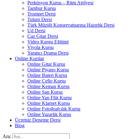
Perküsyon Kursu – Ritm Atölyesi
Tambur Kursu
Trompet Dersi
Tulum Dersi
Türk Müziği Konservatuarına Hazırlık Dersi
Ud Dersi
Caz Gitar Dersi
Video Kurgu Eğitimi
Viyola Kursu
Yaratıcı Drama Dersi
Online Kurslar
Online Gitar Kursu
Online Piyano Kursu
Online Bateri Kursu
Online Çello Kursu
Online Keman Kursu
Online Şan Kursu
Online Yan Flüt Kursu
Online Klarnet Kursu
Online Fotoğrafçılık Kursu
Online Yazarlık Kursu
Ücretsiz Deneme Dersi
Blog
Ara: