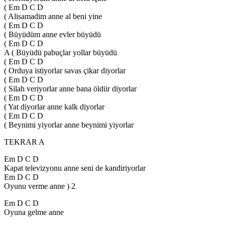
( Em D C D
( Alisamadim anne al beni yine
( Em D C D
( Büyüdüm anne evler büyüdü
( Em D C D
A ( Büyüdü pabuçlar yollar büyüdü
( Em D C D
( Orduya istiyorlar savas çikar diyorlar
( Em D C D
( Silah veriyorlar anne bana öldür diyorlar
( Em D C D
( Yat diyorlar anne kalk diyorlar
( Em D C D
( Beynimi yiyorlar anne beynimi yiyorlar
TEKRAR A
Em D C D
Kapat televizyonu anne seni de kandiriyorlar
Em D C D
Oyunu verme anne ) 2
Em D C D
Oyuna gelme anne