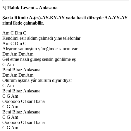
5)
Haluk Levent – Anlasana
Şarkı Ritmi : A-(es)-AY-KY-AY yada basit düzeyde AA-YY-AY
ritmi ilede çalınabilir.
Am C Dm C
Kendimi esir aldım çalmadı yine telefonlar
Am C Dm C
Alışırım sanmıştım yüreğimde sancın var
Dm Am Dm Am
Gel etme nazlı güneş sensin gönlüme eş
G Am
Beni Biraz Anlasana
Dm Am Dm Am
Ölürüm aşkına yâr ölürüm diyar diyar
G Am
Beni Biraz Anlasana
C G Am
Ooooooo Of sarıl bana
C G Am
Beni Biraz Anlasana
C G Am
Ooooooo Of sarıl bana
C G Am