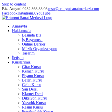
Skip to content
Bizi Arayın! 0232 368 88 08
|
msn@erturgutsanatmerkezi.com
Facebook
Instagram
X
YouTube
Anasayfa
Hakkımızda
Basında Biz
İş Başvurusu
Online Dersler
Müzik Organizasyonu
Tasarım
İletişim
Kurslarımız
Gitar Kursu
Keman Kursu
Piyano Kursu
Bateri Kursu
Çello Kursu
Şan Dersi
Klarnet Dersi
Diksiyon Kursu
Yazarlık Kursu
Resim Kursu
Fotoğrafçılık Kursu