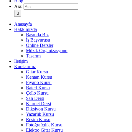
Blog
Ara:
Anasayfa
Hakkımızda
Basında Biz
İş Başvurusu
Online Dersler
Müzik Organizasyonu
Tasarım
İletişim
Kurslarımız
Gitar Kursu
Keman Kursu
Piyano Kursu
Bateri Kursu
Çello Kursu
Şan Dersi
Klarnet Dersi
Diksiyon Kursu
Yazarlık Kursu
Resim Kursu
Fotoğrafçılık Kursu
Elektro Gitar Kursu