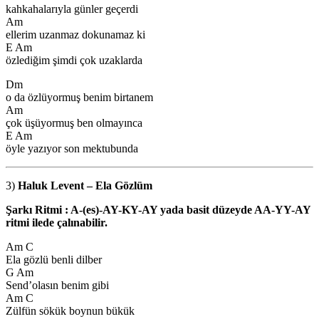
kahkahalarıyla günler geçerdi
Am
ellerim uzanmaz dokunamaz ki
E Am
özlediğim şimdi çok uzaklarda
Dm
o da özlüyormuş benim birtanem
Am
çok üşüyormuş ben olmayınca
E Am
öyle yazıyor son mektubunda
3)
Haluk Levent – Ela Gözlüm
Şarkı Ritmi : A-(es)-AY-KY-AY yada basit düzeyde AA-YY-AY
ritmi ilede çalınabilir.
Am C
Ela gözlü benli dilber
G Am
Send’olasın benim gibi
Am C
Zülfün sökük boynun bükük