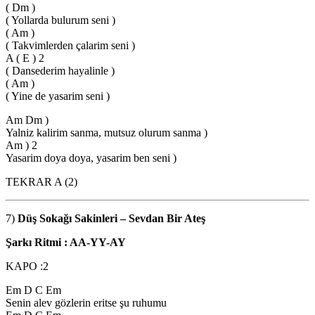
( Dm )
( Yollarda bulurum seni )
( Am )
( Takvimlerden çalarim seni )
A ( E ) 2
( Dansederim hayalinle )
( Am )
( Yine de yasarim seni )
Am Dm )
Yalniz kalirim sanma, mutsuz olurum sanma )
Am ) 2
Yasarim doya doya, yasarim ben seni )
TEKRAR A (2)
7)
Düş Sokağı Sakinleri – Sevdan Bir Ateş
Şarkı Ritmi : AA-YY-AY
KAPO :2
Em D C Em
Senin alev gözlerin eritse şu ruhumu