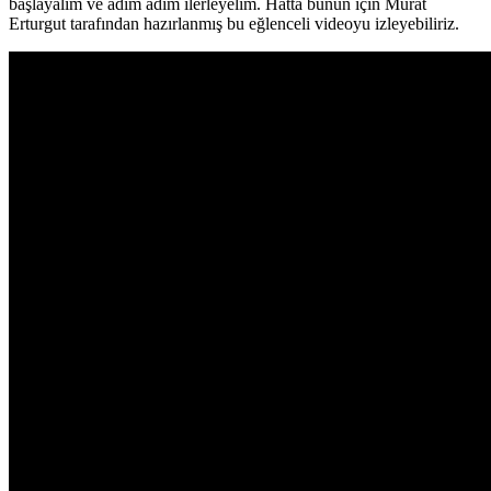
başlayalım ve adım adım ilerleyelim. Hatta bunun için Murat
Erturgut tarafından hazırlanmış bu eğlenceli videoyu izleyebiliriz.