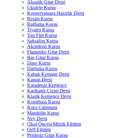
Akustik Gitar Dersi
Ukulele Kursu
Konservatuara Hazırlık Dersi
Resim Kursu
Bağlama Kursu
Tiyatro Kursu
Yan Flüt Kursu
Saksafon Kursu
Akordeon Kursu
Flamenko Gitar Dersi
Bas Gitar Kursu
Dans Kursu
Darbuka Kursu
Kabak Kemane Dersi
Kanun Dersi
Karadeniz Kemençe
Karikatür Çizim Dersi
Klasik Kemençe Dersi
Kontrbass Kursu
Koro Çalışması
Mandolin Kursu
Ney Dersi
Okul Öncesi Müzik Eğitimi
Orff Eğitimi
Perdesiz Gitar Kursu