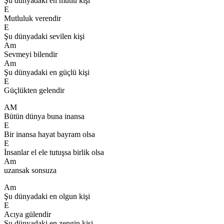
Şu dünyadaki en mutlu kişi
E
Mutluluk verendir
E
Şu dünyadaki sevilen kişi
Am
Sevmeyi bilendir
Am
Şu dünyadaki en güçlü kişi
E
Güçlükten gelendir
AM
Bütün dünya buna inansa
E
Bir inansa hayat bayram olsa
E
İnsanlar el ele tutuşsa birlik olsa
Am
uzansak sonsuza
Am
Şu dünyadaki en olgun kişi
E
Acıya gülendir
Şu dünyadaki en zengin kişi