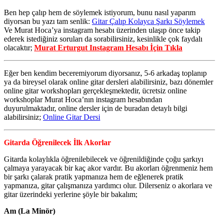
Ben hep çalıp hem de söylemek istiyorum, bunu nasıl yaparım
diyorsan bu yazı tam senlik:
Gitar Çalıp Kolayca Şarkı Söylemek
Ve Murat Hoca’ya instagram hesabı üzerinden ulaşıp önce takip
ederek istediğiniz soruları da sorabilirsiniz, kesinlikle çok faydalı
olacaktır;
Murat Erturgut Instagram Hesabı İçin Tıkla
Eğer ben kendim beceremiyorum diyorsanız, 5-6 arkadaş toplanıp
ya da bireysel olarak online gitar dersleri alabilirsiniz, bazı dönemler
online gitar workshopları gerçekleşmektedir, ücretsiz online
workshoplar Murat Hoca’nın instagram hesabından
duyurulmaktadır, online dersler için de buradan detaylı bilgi
alabilirsiniz;
Online Gitar Dersi
Gitarda Öğrenilecek İlk Akorlar
Gitarda kolaylıkla öğrenilebilecek ve öğrenildiğinde çoğu şarkıyı
çalmaya yarayacak bir kaç akor vardır. Bu akorları öğrenmeniz hem
bir şarkı çalarak pratik yapmanıza hem de eğlenerek pratik
yapmanıza, gitar çalışmanıza yardımcı olur. Dilerseniz o akorlara ve
gitar üzerindeki yerlerine şöyle bir bakalım;
Am (La Minör)