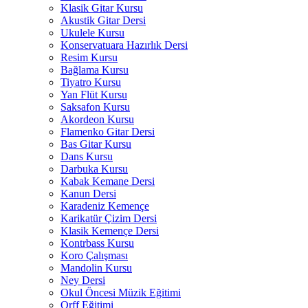
Klasik Gitar Kursu
Akustik Gitar Dersi
Ukulele Kursu
Konservatuara Hazırlık Dersi
Resim Kursu
Bağlama Kursu
Tiyatro Kursu
Yan Flüt Kursu
Saksafon Kursu
Akordeon Kursu
Flamenko Gitar Dersi
Bas Gitar Kursu
Dans Kursu
Darbuka Kursu
Kabak Kemane Dersi
Kanun Dersi
Karadeniz Kemençe
Karikatür Çizim Dersi
Klasik Kemençe Dersi
Kontrbass Kursu
Koro Çalışması
Mandolin Kursu
Ney Dersi
Okul Öncesi Müzik Eğitimi
Orff Eğitimi