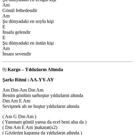
Am
Gönül fethedendir
Am
Şu dünyadaki en soylu kişi
E
İnsafa gelendir
E
Şu dünyadaki en üstün kişi
Am
İnsanı sevendir
9)
Kargo – Yıldızların Altında
Şarkı Ritmi : AA-YY-AY
Am Dm-Am Dm Am
Benim gönlüm sarhoştur yıldızların altında
Dm Am E Am
Sevişmek ah ne hoştur yıldızların altında
( Am G Dm Am )
( Yanmam gönül yansa da ecel beni alsa da )
( Dm Am E Am )nakarat(x2)
( Gözlerim kapansa da yıldızların altında )