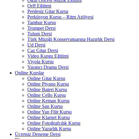
Okul Öncesi Müzik Eğitimi
Orff Eğitimi
Perdesiz Gitar Kursu
Perküsyon Kursu – Ritm Atölyesi
Tambur Kursu
Trompet Dersi
Tulum Dersi
Türk Müziği Konservatuarına Hazırlık Dersi
Ud Dersi
Caz Gitar Dersi
Video Kurgu Eğitimi
Viyola Kursu
Yaratıcı Drama Dersi
Online Kurslar
Online Gitar Kursu
Online Piyano Kursu
Online Bateri Kursu
Online Çello Kursu
Online Keman Kursu
Online Şan Kursu
Online Yan Flüt Kursu
Online Klarnet Kursu
Online Fotoğrafçılık Kursu
Online Yazarlık Kursu
Ücretsiz Deneme Dersi