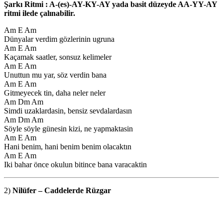
Şarkı Ritmi : A-(es)-AY-KY-AY yada basit düzeyde AA-YY-AY
ritmi ilede çalınabilir.
Am E Am
Dünyalar verdim gözlerinin ugruna
Am E Am
Kaçamak saatler, sonsuz kelimeler
Am E Am
Unuttun mu yar, söz verdin bana
Am E Am
Gitmeyecek tin, daha neler neler
Am Dm Am
Simdi uzaklardasin, bensiz sevdalardasın
Am Dm Am
Söyle söyle günesin kizi, ne yapmaktasin
Am E Am
Hani benim, hani benim benim olacaktın
Am E Am
Iki bahar önce okulun bitince bana varacaktin
2)
Nilüfer – Caddelerde Rüzgar