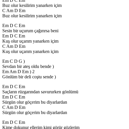
Em D C Em
Buz olur kesilirim yanarken içim
C Am D Em
Buz olur kesilirim yanarken içim
Em D C Em
Sesin bir uçurum çağırırsa beni
Em D C Em
Kuş olur uçarım yanarken içim
C Am D Em
Kuş olur uçarım yanarken içim
Em C D G )
Sevdan bir ateş oldu bende )
Em Am D Em ) 2
Gönlüm bir deli coştu sende )
Em D C Em
Saçların rüzgarından savururken gönlümü
Em D C Em
Sürgün olur göçerim bu diyarlardan
C Am D Em
Sürgün olur göçerim bu diyarlardan
Em D C Em
Kime dokunur ellerim kimi görür gözlerim