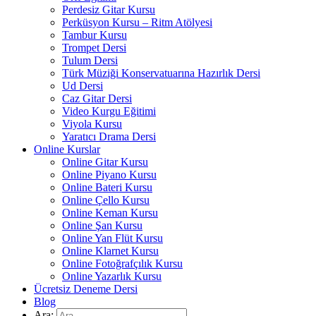
Perdesiz Gitar Kursu
Perküsyon Kursu – Ritm Atölyesi
Tambur Kursu
Trompet Dersi
Tulum Dersi
Türk Müziği Konservatuarına Hazırlık Dersi
Ud Dersi
Caz Gitar Dersi
Video Kurgu Eğitimi
Viyola Kursu
Yaratıcı Drama Dersi
Online Kurslar
Online Gitar Kursu
Online Piyano Kursu
Online Bateri Kursu
Online Çello Kursu
Online Keman Kursu
Online Şan Kursu
Online Yan Flüt Kursu
Online Klarnet Kursu
Online Fotoğrafçılık Kursu
Online Yazarlık Kursu
Ücretsiz Deneme Dersi
Blog
Ara: