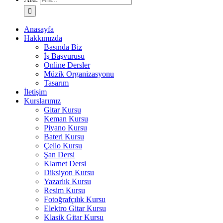
Anasayfa
Hakkımızda
Basında Biz
İş Başvurusu
Online Dersler
Müzik Organizasyonu
Tasarım
İletişim
Kurslarımız
Gitar Kursu
Keman Kursu
Piyano Kursu
Bateri Kursu
Çello Kursu
Şan Dersi
Klarnet Dersi
Diksiyon Kursu
Yazarlık Kursu
Resim Kursu
Fotoğrafçılık Kursu
Elektro Gitar Kursu
Klasik Gitar Kursu