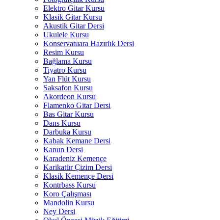
Elektro Gitar Kursu
Klasik Gitar Kursu
Akustik Gitar Dersi
Ukulele Kursu
Konservatuara Hazırlık Dersi
Resim Kursu
Bağlama Kursu
Tiyatro Kursu
Yan Flüt Kursu
Saksafon Kursu
Akordeon Kursu
Flamenko Gitar Dersi
Bas Gitar Kursu
Dans Kursu
Darbuka Kursu
Kabak Kemane Dersi
Kanun Dersi
Karadeniz Kemençe
Karikatür Çizim Dersi
Klasik Kemençe Dersi
Kontrbass Kursu
Koro Çalışması
Mandolin Kursu
Ney Dersi