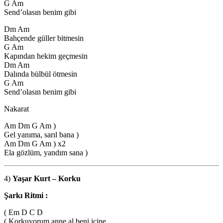
G Am
Send’olasın benim gibi
Dm Am
Bahçende güller bitmesin
G Am
Kapından hekim geçmesin
Dm Am
Dalında bülbül ötmesin
G Am
Send’olasın benim gibi
Nakarat
Am Dm G Am )
Gel yanıma, sarıl bana )
Am Dm G Am ) x2
Ela gözlüm, yandım sana )
4)
Yaşar Kurt – Korku
Şarkı Ritmi :
( Em D C D
( Korkuyorum anne al beni içine