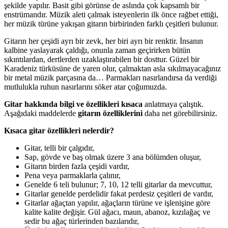
şekilde yapılır. Basit gibi görünse de aslında çok kapsamlı bir
enstrümandır. Müzik aleti çalmak isteyenlerin ilk önce rağbet ettiği,
her müzik türüne yakışan gitarın birbirinden farklı çeşitleri bulunur.
Gitarın her çeşidi ayrı bir zevk, her biri ayrı bir renktir. İnsanın
kalbine yaslayarak çaldığı, onunla zaman geçirirken bütün
sıkıntılardan, dertlerden uzaklaştırabilen bir dosttur. Güzel bir
Karadeniz türküsüne de yaren olur, çalmaktan asla sıkılmayacağınız
bir metal müzik parçasına da… Parmakları nasırlandırsa da verdiği
mutlulukla ruhun nasırlarını söker atar çoğumuzda.
Gitar hakkında bilgi ve özellikleri kısaca
anlatmaya çalıştık.
Aşağıdaki maddelerde
gitarın özelliklerini
daha net görebilirsiniz.
Kısaca gitar özellikleri nelerdir?
Gitar, telli bir çalgıdır,
Sap, gövde ve baş olmak üzere 3 ana bölümden oluşur,
Gitarın birden fazla çeşidi vardır,
Pena veya parmaklarla çalınır,
Genelde 6 teli bulunur; 7, 10, 12 telli gitarlar da mevcuttur,
Gitarlar genelde perdelidir fakat perdesiz çeşitleri de vardır,
Gitarlar ağaçtan yapılır, ağaçların türüne ve işlenişine göre
kalite kalite değişir. Gül ağacı, maun, abanoz, kızılağaç ve
sedir bu ağaç türlerinden bazılarıdır,