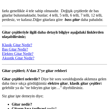
farkı genellikle 4 tele sahip olmasıdır. Değişik çeşitlerde de bas
gitarlar bulunmaktadır, bunlar; 4 telli, 5 telli, 6 telli, 7 telli, 12 telli,
perdesiz, ve kafasız.Diğer gitarlara göre
bass gitar
daha pahalıdır.
Gitar çeşitleriyle ilgili daha detaylı bilgiye aşağıdaki linklerden
ulaşabilirsiniz;
Klasik Gitar Nedir?
Bas Gitar Nedir?
Elektro Gitar Nedir?
Akustik Gitar Nedir?
Gitar çeşitleri; A’dan Z’ye gitar rehberi
Gitar çeşitleri nelerdir?
Diye bir soru sorulduğunda aklımıza gelen
daha önce sıkça gördüğümüz
elektro gitar
,
klasik gitar çeşitler
i
gelebilir ya da “ne bileyim gitar işte…” diyebilirsiniz.
Siz gitar işte demeyin diye;
Gitar nedir?
Gitarın kısa tarihçesi
nedir?