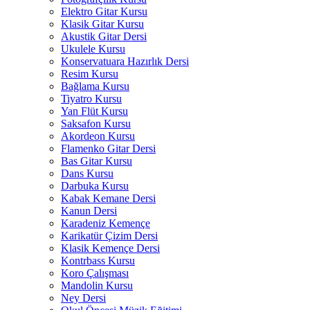
Elektro Gitar Kursu
Klasik Gitar Kursu
Akustik Gitar Dersi
Ukulele Kursu
Konservatuara Hazırlık Dersi
Resim Kursu
Bağlama Kursu
Tiyatro Kursu
Yan Flüt Kursu
Saksafon Kursu
Akordeon Kursu
Flamenko Gitar Dersi
Bas Gitar Kursu
Dans Kursu
Darbuka Kursu
Kabak Kemane Dersi
Kanun Dersi
Karadeniz Kemençe
Karikatür Çizim Dersi
Klasik Kemençe Dersi
Kontrbass Kursu
Koro Çalışması
Mandolin Kursu
Ney Dersi