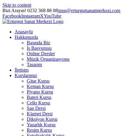
Skip to content
Bizi Arayın! 0232 368 88 08
|
msn@erturgutsanatmerkezi.com
Facebook
Instagram
X
YouTube
Anasayfa
Hakkımızda
Basında Biz
İş Başvurusu
Online Dersler
Müzik Organizasyonu
Tasarım
İletişim
Kurslarımız
Gitar Kursu
Keman Kursu
Piyano Kursu
Bateri Kursu
Çello Kursu
Şan Dersi
Klarnet Dersi
Diksiyon Kursu
Yazarlık Kursu
Resim Kursu
Fotoğrafçılık Kursu