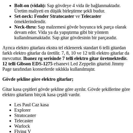
Bolt-on (vidalı):
Sap gövdeye 4 vida ile bağlanmaktadır.
Üretim maliyeti en düşük birleştirme şekli budur.
Set-neck: Fender Stratocaster
ve
Telecaster
örneklerindendir.
Neck-thru:
Sap malzemesi gövde boyunca tek parça olarak
devam eder. Vida ya da yapıştırma gibi bir yöntem
kullanılmamaktadır. Sap gitar gövdesinin bir parçasıdır.
Ayrıca elektro gitarlara ekstra tel eklenerek standart 6 telli gitardan
farklı elektro gitarlar da üretilir. 7, 8, 10 ve 12 telli elektro gitarlar da
mevcuttur.
Ibanez rg serisinde 7 telli elektro gitar üretmektedir.
12 telli Gibson EDS-1275
efsanevi Led Zeppelin gitaristi Jimmy
Page tarafından konserlerde sıklıkla kullanılmıştır.
Gövde şekline göre elektro gitarlar;
Gitar kasa çeşitleri gövde şekline göre ayrılır. Gövde şekillerine göre
elektro gitarların birçok kasa çeşidi vardır.
Les Paul Caz kasa
Explorer
Stratocaster
Telecaster
Warlock
Flying V