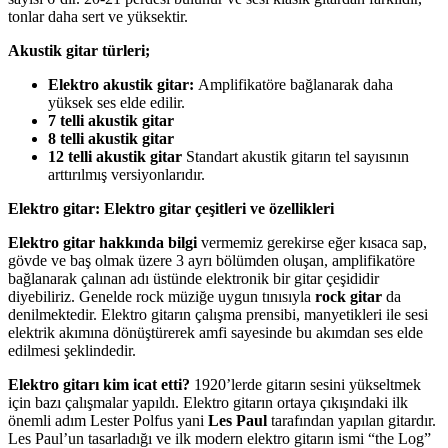
tonlar daha sert ve yüksektir.
Akustik gitar türleri;
Elektro akustik gitar:
Amplifikatöre bağlanarak daha
yüksek ses elde edilir.
7 telli akustik gitar
8 telli akustik gitar
12 telli akustik gitar
Standart akustik gitarın tel sayısının
arttırılmış versiyonlarıdır.
Elektro gitar: Elektro gitar çeşitleri ve özellikleri
Elektro gitar hakkında bilgi
vermemiz gerekirse eğer kısaca sap,
gövde ve baş olmak üzere 3 ayrı bölümden oluşan, amplifikatöre
bağlanarak çalınan adı üstünde elektronik bir gitar çeşididir
diyebiliriz. Genelde rock müziğe uygun tınısıyla
rock gitar
da
denilmektedir. Elektro gitarın çalışma prensibi, manyetikleri ile sesi
elektrik akımına dönüştürerek amfi sayesinde bu akımdan ses elde
edilmesi şeklindedir.
Elektro gitarı kim icat etti?
1920’lerde gitarın sesini yükseltmek
için bazı çalışmalar yapıldı. Elektro gitarın ortaya çıkışındaki ilk
önemli adım Lester Polfus yani
Les Paul
tarafından yapılan gitardır.
Les Paul’un tasarladığı ve ilk modern elektro gitarın ismi “the Log”