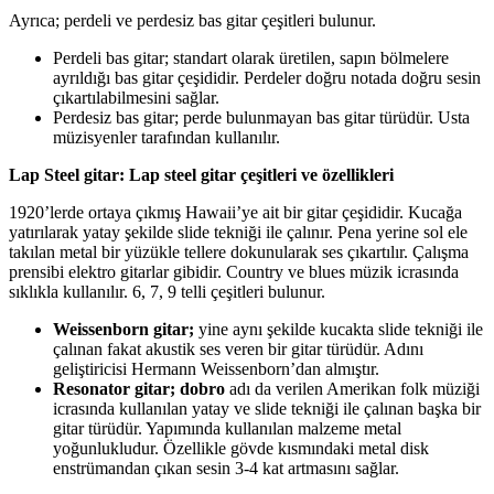
Ayrıca; perdeli ve perdesiz bas gitar çeşitleri bulunur.
Perdeli bas gitar; standart olarak üretilen, sapın bölmelere
ayrıldığı bas gitar çeşididir. Perdeler doğru notada doğru sesin
çıkartılabilmesini sağlar.
Perdesiz bas gitar; perde bulunmayan bas gitar türüdür. Usta
müzisyenler tarafından kullanılır.
Lap Steel gitar: Lap steel gitar çeşitleri ve özellikleri
1920’lerde ortaya çıkmış Hawaii’ye ait bir gitar çeşididir. Kucağa
yatırılarak yatay şekilde slide tekniği ile çalınır. Pena yerine sol ele
takılan metal bir yüzükle tellere dokunularak ses çıkartılır. Çalışma
prensibi elektro gitarlar gibidir. Country ve blues müzik icrasında
sıklıkla kullanılır. 6, 7, 9 telli çeşitleri bulunur.
Weissenborn gitar;
yine aynı şekilde kucakta slide tekniği ile
çalınan fakat akustik ses veren bir gitar türüdür. Adını
geliştiricisi Hermann Weissenborn’dan almıştır.
Resonator gitar; dobro
adı da verilen Amerikan folk müziği
icrasında kullanılan yatay ve slide tekniği ile çalınan başka bir
gitar türüdür. Yapımında kullanılan malzeme metal
yoğunlukludur. Özellikle gövde kısmındaki metal disk
enstrümandan çıkan sesin 3-4 kat artmasını sağlar.