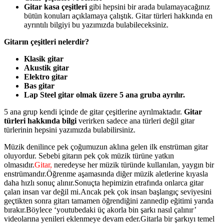
Gitar kasa çeşitleri
gibi hepsini bir arada bulamayacağınız
bütün konuları açıklamaya çalıştık. Gitar türleri hakkında en
ayrıntılı bilgiyi bu yazımızda bulabileceksiniz.
Gitarın çeşitleri nelerdir?
Klasik gitar
Akustik gitar
Elektro gitar
Bas gitar
Lap Steel gitar olmak üzere 5 ana gruba ayrılır.
5 ana grup kendi içinde de gitar çeşitlerine ayrılmaktadır.
Gitar
türleri hakkında bilgi
verirken sadece ana türleri değil gitar
türlerinin hepsini yazımızda bulabilirsiniz.
Müzik denilince pek çoğumuzun aklına gelen ilk enstrüman gitar
oluyordur. Sebebi gitarın pek çok müzik türüne yatkın
olmasıdır.
Gitar,
neredeyse her müzik türünde kullanılan, yaygın bir
enstrümandır.Öğrenme aşamasında diğer müzik aletlerine kıyasla
daha hızlı sonuç alınır.Sonuçta hepimizin etrafında onlarca gitar
çalan insan var değil mi.Ancak pek çok insan başlangıç seviyesini
geçtikten sonra gitarı tamamen öğrendiğini zannedip eğitimi yarıda
bırakır.Böylece ‘youtubedaki üç akorla bin şarkı nasıl çalınır’
videolarına yenileri eklenmeye devam eder.Gitarla bir şarkıyı temel