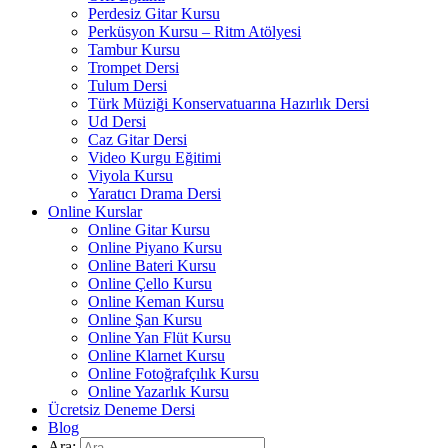
Perdesiz Gitar Kursu
Perküsyon Kursu – Ritm Atölyesi
Tambur Kursu
Trompet Dersi
Tulum Dersi
Türk Müziği Konservatuarına Hazırlık Dersi
Ud Dersi
Caz Gitar Dersi
Video Kurgu Eğitimi
Viyola Kursu
Yaratıcı Drama Dersi
Online Kurslar
Online Gitar Kursu
Online Piyano Kursu
Online Bateri Kursu
Online Çello Kursu
Online Keman Kursu
Online Şan Kursu
Online Yan Flüt Kursu
Online Klarnet Kursu
Online Fotoğrafçılık Kursu
Online Yazarlık Kursu
Ücretsiz Deneme Dersi
Blog
Ara: