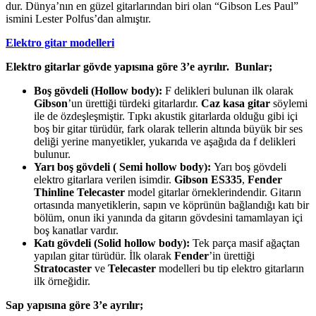
dur. Dünya’nın en güzel gitarlarından biri olan “Gibson Les Paul”
ismini Lester Polfus’dan almıştır.
Elektro gitar modelleri
Elektro gitarlar gövde yapısına göre 3’e ayrılır. Bunlar;
Boş gövdeli (Hollow body):
F delikleri bulunan ilk olarak
Gibson
’un ürettiği türdeki gitarlardır.
Caz kasa gitar
söylemi
ile de özdeşleşmiştir. Tıpkı akustik gitarlarda olduğu gibi içi
boş bir gitar türüdür, fark olarak tellerin altında büyük bir ses
deliği yerine manyetikler, yukarıda ve aşağıda da f delikleri
bulunur.
Yarı boş gövdeli ( Semi hollow body):
Yarı boş gövdeli
elektro gitarlara verilen isimdir.
Gibson ES335
,
Fender
Thinline Telecaster
model gitarlar örneklerindendir. Gitarın
ortasında manyetiklerin, sapın ve köprünün bağlandığı katı bir
bölüm, onun iki yanında da gitarın gövdesini tamamlayan içi
boş kanatlar vardır.
Katı gövdeli (Solid hollow body):
Tek parça masif ağaçtan
yapılan gitar türüdür. İlk olarak
Fender
’in ürettiği
Stratocaster
ve
Telecaster
modelleri bu tip elektro gitarların
ilk örneğidir.
Sap yapısına göre 3’e ayrılır;