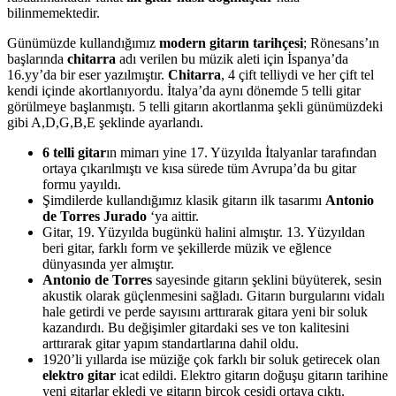
bilinmemektedir.
Günümüzde kullandığımız
modern gitarın tarihçesi
; Rönesans’ın
başlarında
chitarra
adı verilen bu müzik aleti için İspanya’da
16.yy’da bir eser yazılmıştır.
Chitarra
, 4 çift telliydi ve her çift tel
kendi içinde akortlanıyordu. İtalya’da aynı dönemde 5 telli gitar
görülmeye başlanmıştı. 5 telli gitarın akortlanma şekli günümüzdeki
gibi A,D,G,B,E şeklinde ayarlandı.
6 telli gitar
ın mimarı yine 17. Yüzyılda İtalyanlar tarafından
ortaya çıkarılmıştı ve kısa sürede tüm Avrupa’da bu gitar
formu yayıldı.
Şimdilerde kullandığımız klasik gitarın ilk tasarımı
Antonio
de Torres Jurado
‘ya aittir.
Gitar, 19. Yüzyılda bugünkü halini almıştır. 13. Yüzyıldan
beri gitar, farklı form ve şekillerde müzik ve eğlence
dünyasında yer almıştır.
Antonio de Torres
sayesinde gitarın şeklini büyüterek, sesin
akustik olarak güçlenmesini sağladı. Gitarın burgularını vidalı
hale getirdi ve perde sayısını arttırarak gitara yeni bir soluk
kazandırdı. Bu değişimler gitardaki ses ve ton kalitesini
arttırarak gitar yapım standartlarına dahil oldu.
1920’li yıllarda ise müziğe çok farklı bir soluk getirecek olan
elektro gitar
icat edildi. Elektro gitarın doğuşu gitarın tarihine
yeni gitarlar ekledi ve gitarın birçok çeşidi ortaya çıktı.