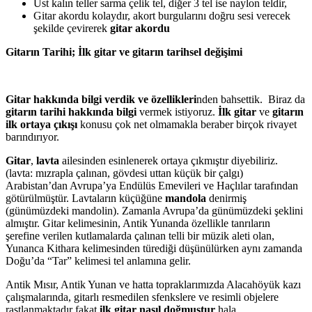
Üst kalın teller sarma çelik tel, diğer 3 tel ise naylon teldir,
Gitar akordu kolaydır, akort burgularını doğru sesi verecek
şekilde çevirerek
gitar akordu
Gitarın Tarihi; İlk gitar ve gitarın tarihsel değişimi
Gitar hakkında bilgi verdik ve özellikleri
nden bahsettik. Biraz da
gitarın tarihi hakkında bilgi
vermek istiyoruz.
İlk gitar
ve
gitarın
ilk ortaya çıkışı
konusu çok net olmamakla beraber birçok rivayet
barındırıyor.
Gitar
,
lavta
ailesinden esinlenerek ortaya çıkmıştır diyebiliriz.
(lavta: mızrapla çalınan, gövdesi uttan küçük bir çalgı)
Arabistan’dan Avrupa’ya Endülüs Emevileri ve Haçlılar tarafından
götürülmüştür. Lavtaların küçüğüne
mandola
denirmiş
(günümüzdeki mandolin). Zamanla Avrupa’da günümüzdeki şeklini
almıştır. Gitar kelimesinin, Antik Yunanda özellikle tanrıların
şerefine verilen kutlamalarda çalınan telli bir müzik aleti olan,
Yunanca Kithara kelimesinden türediği düşünülürken aynı zamanda
Doğu’da “Tar” kelimesi tel anlamına gelir.
Antik Mısır, Antik Yunan ve hatta topraklarımızda Alacahöyük kazı
çalışmalarında, gitarlı resmedilen sfenkslere ve resimli objelere
rastlanmaktadır fakat
ilk gitar
nasıl doğmuştur
hala