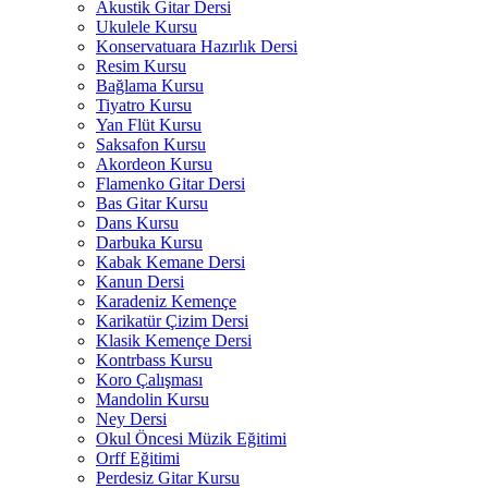
Akustik Gitar Dersi
Ukulele Kursu
Konservatuara Hazırlık Dersi
Resim Kursu
Bağlama Kursu
Tiyatro Kursu
Yan Flüt Kursu
Saksafon Kursu
Akordeon Kursu
Flamenko Gitar Dersi
Bas Gitar Kursu
Dans Kursu
Darbuka Kursu
Kabak Kemane Dersi
Kanun Dersi
Karadeniz Kemençe
Karikatür Çizim Dersi
Klasik Kemençe Dersi
Kontrbass Kursu
Koro Çalışması
Mandolin Kursu
Ney Dersi
Okul Öncesi Müzik Eğitimi
Orff Eğitimi
Perdesiz Gitar Kursu