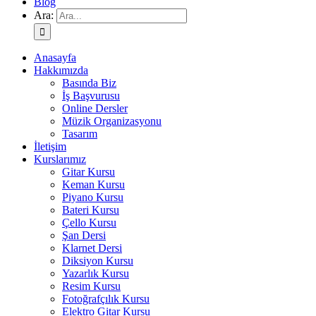
Blog
Ara:
Anasayfa
Hakkımızda
Basında Biz
İş Başvurusu
Online Dersler
Müzik Organizasyonu
Tasarım
İletişim
Kurslarımız
Gitar Kursu
Keman Kursu
Piyano Kursu
Bateri Kursu
Çello Kursu
Şan Dersi
Klarnet Dersi
Diksiyon Kursu
Yazarlık Kursu
Resim Kursu
Fotoğrafçılık Kursu
Elektro Gitar Kursu