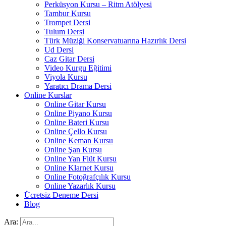
Perküsyon Kursu – Ritm Atölyesi
Tambur Kursu
Trompet Dersi
Tulum Dersi
Türk Müziği Konservatuarına Hazırlık Dersi
Ud Dersi
Caz Gitar Dersi
Video Kurgu Eğitimi
Viyola Kursu
Yaratıcı Drama Dersi
Online Kurslar
Online Gitar Kursu
Online Piyano Kursu
Online Bateri Kursu
Online Çello Kursu
Online Keman Kursu
Online Şan Kursu
Online Yan Flüt Kursu
Online Klarnet Kursu
Online Fotoğrafçılık Kursu
Online Yazarlık Kursu
Ücretsiz Deneme Dersi
Blog
Ara: