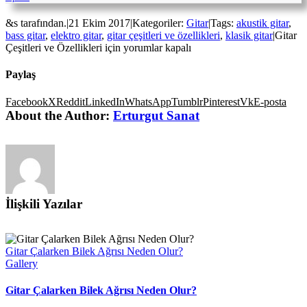
&s tarafından.
|
21 Ekim 2017
|
Kategoriler:
Gitar
|
Tags:
akustik gitar
,
bass gitar
,
elektro gitar
,
gitar çeşitleri ve özellikleri
,
klasik gitar
|
Gitar
Çeşitleri ve Özellikleri için
yorumlar kapalı
Paylaş
Facebook
X
Reddit
LinkedIn
WhatsApp
Tumblr
Pinterest
Vk
E-posta
About the Author:
Erturgut Sanat
İlişkili Yazılar
Gitar Çalarken Bilek Ağrısı Neden Olur?
Gallery
Gitar Çalarken Bilek Ağrısı Neden Olur?