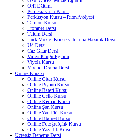
Okul Öncesi Müzik Eğitimi
Orff Eğitimi
Perdesiz Gitar Kursu
Perküsyon Kursu – Ritm Atölyesi
Tambur Kursu
Trompet Dersi
Tulum Dersi
Türk Müziği Konservatuarına Hazırlık Dersi
Ud Dersi
Caz Gitar Dersi
Video Kurgu Eğitimi
Viyola Kursu
Yaratıcı Drama Dersi
Online Kurslar
Online Gitar Kursu
Online Piyano Kursu
Online Bateri Kursu
Online Çello Kursu
Online Keman Kursu
Online Şan Kursu
Online Yan Flüt Kursu
Online Klarnet Kursu
Online Fotoğrafçılık Kursu
Online Yazarlık Kursu
Ücretsiz Deneme Dersi