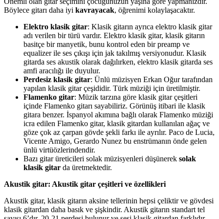
Önemli olan gitar seçimini çocuğunuzun yaşına göre yapmanızdır.
Böylece gitarı daha iyi
kavrayacak
, öğrenimi kolaylaşacaktır.
Elektro klasik gitar
: Klasik gitarın ayrıca elektro klasik gitar
adı verilen bir türü vardır. Elektro klasik gitar, klasik gitarın
basitçe bir manyetik, bunu kontrol eden bir preamp ve
equalizer ile ses çıkışı için jak takılmış versiyonudur. Klasik
gitarda ses akustik olarak dağılırken, elektro klasik gitarda ses
amfi aracılığı ile duyulur.
Perdesiz klasik gitar
: Ünlü müzisyen Erkan Oğur tarafından
yapılan klasik gitar çeşididir. Türk müziği için üretilmiştir.
Flamenko gitar
: Müzik tarzına göre klasik gitar çeşitleri
içinde Flamenko gitarı sayabiliriz. Görünüş itibari ile klasik
gitara benzer. İspanyol akımına bağlı olarak Flamenko müziği
icra edilen Flamenko gitar, klasik gitardan kullanılan ağaç ve
göze çok az çarpan gövde şekli farkı ile ayrılır. Paco de Lucia,
Vicente Amigo, Gerardo Nunez bu enstrümanın önde gelen
ünlü virtüözlerindendir.
Bazı gitar üreticileri solak müzisyenleri düşünerek
solak
klasik gitar
da üretmektedir.
Akustik gitar: Akustik gitar çeşitleri ve özellikleri
Akustik gitar, klasik gitarın aksine tellerinin hepsi çeliktir ve gövdesi
klasik gitardan daha basık ve şişkindir. Akustik gitarın standart tel
sayısı 6’dır. 20-21 perdesi bulunur ve sesi klasik gitardan farklıdır,