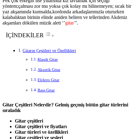
Pek çok erkeğin lise yıllarında kız tavlamak için seçtiği
yöntem;çalması zor mu yoksa çok kolay mı bilinemeyen; sıcak bir
yaz akşamında kumsalda,kordonda arkadaşlarımızla otururken
kalabalıktan birinin elinde aniden beliren ve tellerinden Akdeniz
akşamları dökülen müzik aleti ‘’
gitar
’’.
İÇİNDEKİLER
Gitarın Çeşitleri ve Özellikleri
Klasik Gitar
Akustik Gitar
Elektro Gitar
Bass Gitar
Gitar Çeşitleri Nelerdir? Gelmiş geçmiş bütün gitar türlerini
sıraladık
Gitar çeşitleri
Gitar çeşitleri ve fiyatları
Gitar türleri ve özellikleri
Gitar çeşitleri ve sesleri