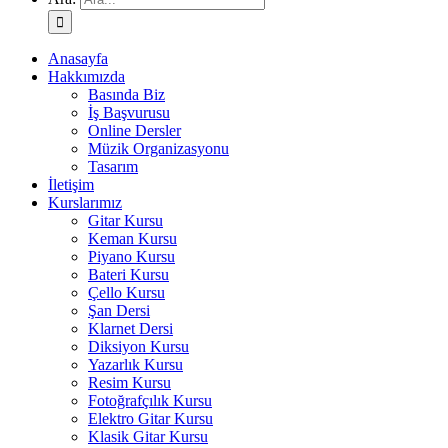
Anasayfa
Hakkımızda
Basında Biz
İş Başvurusu
Online Dersler
Müzik Organizasyonu
Tasarım
İletişim
Kurslarımız
Gitar Kursu
Keman Kursu
Piyano Kursu
Bateri Kursu
Çello Kursu
Şan Dersi
Klarnet Dersi
Diksiyon Kursu
Yazarlık Kursu
Resim Kursu
Fotoğrafçılık Kursu
Elektro Gitar Kursu
Klasik Gitar Kursu