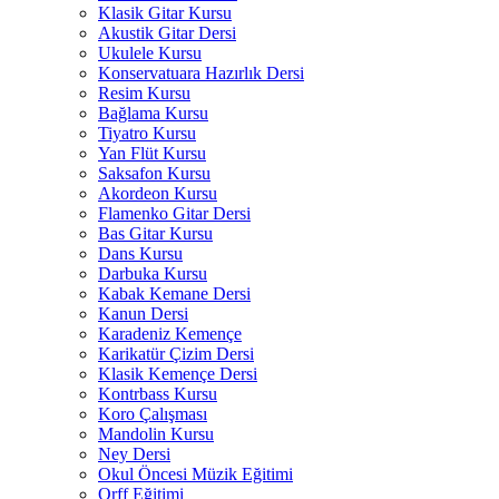
Klasik Gitar Kursu
Akustik Gitar Dersi
Ukulele Kursu
Konservatuara Hazırlık Dersi
Resim Kursu
Bağlama Kursu
Tiyatro Kursu
Yan Flüt Kursu
Saksafon Kursu
Akordeon Kursu
Flamenko Gitar Dersi
Bas Gitar Kursu
Dans Kursu
Darbuka Kursu
Kabak Kemane Dersi
Kanun Dersi
Karadeniz Kemençe
Karikatür Çizim Dersi
Klasik Kemençe Dersi
Kontrbass Kursu
Koro Çalışması
Mandolin Kursu
Ney Dersi
Okul Öncesi Müzik Eğitimi
Orff Eğitimi