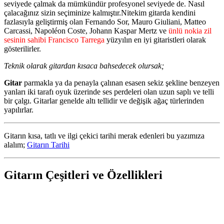
seviyede çalmak da mümkündür profesyonel seviyede de. Nasıl
çalacağınız sizin seçiminize kalmıştır.Nitekim gitarda kendini
fazlasıyla geliştirmiş olan Fernando Sor, Mauro Giuliani, Matteo
Carcassi, Napoléon Coste, Johann Kaspar Mertz ve
ünlü nokia zil
sesinin sahibi Francisco Tarrega
yüzyılın en iyi gitaristleri olarak
gösterilirler.
Teknik olarak gitardan kısaca bahsedecek olursak;
Gitar
parmakla ya da penayla çalınan esasen sekiz şekline benzeyen
yanları iki tarafı oyuk üzerinde ses perdeleri olan uzun saplı ve telli
bir çalgı. Gitarlar genelde altı tellidir ve değişik ağaç türlerinden
yapılırlar.
Gitarın kısa, tatlı ve ilgi çekici tarihi merak edenleri bu yazımıza
alalım;
Gitarın Tarihi
Gitarın Çeşitleri ve Özellikleri