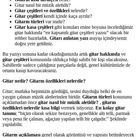
Gitar nasıl bir müzik aletidir?
Gitar çeşitleri ve özellikleri
nelerdir?
Gitar çeşitleri
kendi içinde kaça ayrılır?
Gitarın türleri
var mıdır?
Gitar kasa çeşitleri
gibi konuları enine boyuna incelediğimiz
gitar hakkında “en kapsamlı gitar çeşitleri yazısı” olacak bir
rehber hazırladık.
Gitarı anlatan yazı
arayışı içindeyseniz
doğru yere geldiniz.
Bu yazıyı sonuna kadar okuduğunuzda artık
gitar hakkında
ve
gitar çeşitleri
konusunda oldukça bilgi sahibi bir kişi olacaksınız.
Sahillerde sadece çaldığınız parçalarla değil, genel kültürünüzle de
ortamı kasıp kavuracaksınız.
Gitar nedir? Gitarın özellikleri nelerdir?
Gitar; mutlaka hepimizin gördüğü, sesini duyduğu belki de en
yaygın çalınan müzik aletlerinden biridir.
Gitarın türleri
konusunu
açıklamadan önce
gitar nasıl bir müzik aletidir?
,
gitarın
özellikleri nelerdir
kısa bilgi
vermek istiyoruz.
En kolay gitar
tanımı
; “biçim olarak sekize benzeyen, genellikle altı telli, parmak
veya pena ile çalınan, ağaçtan yapılan telli bir çalgıdır.” Şeklinde
yapılabilir.
Gitarın açıklaması
genel olarak görüntüsü ve yapısını betimleyecek