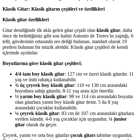
Klasik Gitar: Klasik gitarın çeşitleri ve özellikleri
Klasik gitar
özellikleri
Gitar dendiğinde ilk akla gelen gitar çeşidi olan
klasik gitar
, daha
önce de belirttiğimiz gibi son halini Antonio de Torres’in yaptığı, 6
telli, gövdesinin ortasında ses deliği bulunan, standart olarak 19
perdesi bulunan bir müzik aletidir. Klasik gitar çeşitleri de kendi
içlerinde ayrılırlar.
Boyutlarına göre klasik gitar çeşitleri
;
4/4 tam boy klasik gitar
: 127 cm ve üzeri klasik gitardır. 11
yaş ve üstü rahatça kullanabilir.
¾ üç çeyrek boy klasik gitar
: 110 ve 130 cm arasındaki
boyutlara sahip gitardır, 8-11 yaş arası için önerilir.
½ yarım boy klasik gitar
: 98 ve 114 cm arasındaki boyutta
olan gitarlara yarım boy klasik gitar denir. 5 ila 8 yaş
arasındaki çocuklar kullanabilir.
¼ çeyrek klasik gitar
: 83 cm ile 107 cm arasındaki gitarlara
verilen isimdir. 4-6 yaş çocuklar için uygundur.
¼ junior
gitar
olarak da geçer.
Çeyrek, yarım ve orta boy gitarlar
çocuk gitarı
tabirine uygundur.