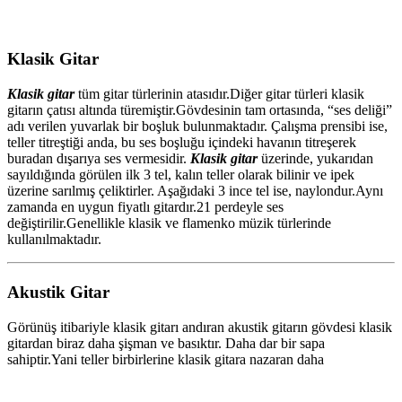
Klasik Gitar
Klasik gitar
tüm gitar türlerinin atasıdır.Diğer gitar türleri klasik
gitarın çatısı altında türemiştir.Gövdesinin tam ortasında, “ses deliği”
adı verilen yuvarlak bir boşluk bulunmaktadır. Çalışma prensibi ise,
teller titreştiği anda, bu ses boşluğu içindeki havanın titreşerek
buradan dışarıya ses vermesidir.
Klasik gitar
üzerinde, yukarıdan
sayıldığında görülen ilk 3 tel, kalın teller olarak bilinir ve ipek
üzerine sarılmış çeliktirler. Aşağıdaki 3 ince tel ise, naylondur.Aynı
zamanda en uygun fiyatlı gitardır.21 perdeyle ses
değiştirilir.Genellikle klasik ve flamenko müzik türlerinde
kullanılmaktadır.
Akustik Gitar
Görünüş itibariyle klasik gitarı andıran akustik gitarın gövdesi klasik
gitardan biraz daha şişman ve basıktır. Daha dar bir sapa
sahiptir.Yani teller birbirlerine klasik gitara nazaran daha