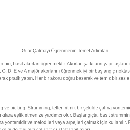
Gitar Çalmayı Öğrenmenin Temel Adımları
ri, basit akorları öğrenmektir. Akorlar, şarkıların yapı taşlarıdı
C, G, D, E ve A majör akorlarını öğrenmek iyi bir başlangıç nokta
arak pratik yapın. Her bir akoru doğru basarak ve temiz bir ses e
 ve picking. Strumming, telleri ritmik bir şekilde çalma yöntemidir 
şarkılara eşlik etmenize yardımcı olur. Başlangıçta, basit strumm
çalma yöntemidir ve melodileri veya arpejleri çalmak için kullanılır.
ekniği de ayrı ayrı çalışarak ustalaşabilirsiniz.