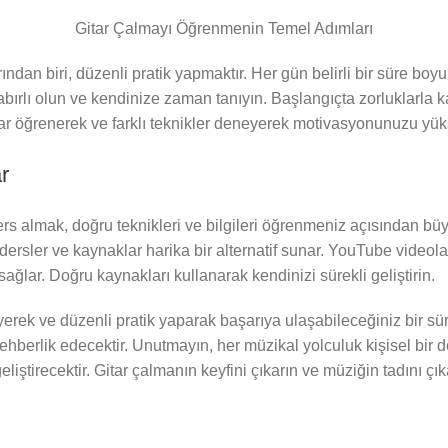
Gitar Çalmayı Öğrenmenin Temel Adımları
an biri, düzenli pratik yapmaktır. Her gün belirli bir süre boyun
 sabırlı olun ve kendinize zaman tanıyın. Başlangıçta zorluklarla k
kılar öğrenerek ve farklı teknikler deneyerek motivasyonunuzu yük
r
rs almak, doğru teknikleri ve bilgileri öğrenmeniz açısından b
dersler ve kaynaklar harika bir alternatif sunar. YouTube videolar
ğlar. Doğru kaynakları kullanarak kendinizi sürekli geliştirin.
erek ve düzenli pratik yaparak başarıya ulaşabileceğiniz bir süre
ehberlik edecektir. Unutmayın, her müzikal yolculuk kişisel bir 
eliştirecektir. Gitar çalmanın keyfini çıkarın ve müziğin tadını çık