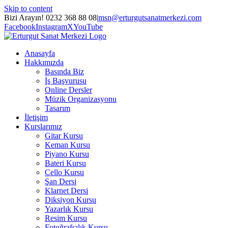
Skip to content
Bizi Arayın! 0232 368 88 08
|
msn@erturgutsanatmerkezi.com
Facebook
Instagram
X
YouTube
Anasayfa
Hakkımızda
Basında Biz
İş Başvurusu
Online Dersler
Müzik Organizasyonu
Tasarım
İletişim
Kurslarımız
Gitar Kursu
Keman Kursu
Piyano Kursu
Bateri Kursu
Çello Kursu
Şan Dersi
Klarnet Dersi
Diksiyon Kursu
Yazarlık Kursu
Resim Kursu
Fotoğrafçılık Kursu