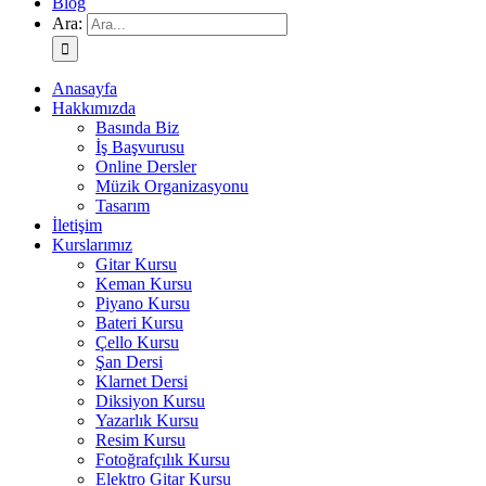
Blog
Ara:
Anasayfa
Hakkımızda
Basında Biz
İş Başvurusu
Online Dersler
Müzik Organizasyonu
Tasarım
İletişim
Kurslarımız
Gitar Kursu
Keman Kursu
Piyano Kursu
Bateri Kursu
Çello Kursu
Şan Dersi
Klarnet Dersi
Diksiyon Kursu
Yazarlık Kursu
Resim Kursu
Fotoğrafçılık Kursu
Elektro Gitar Kursu