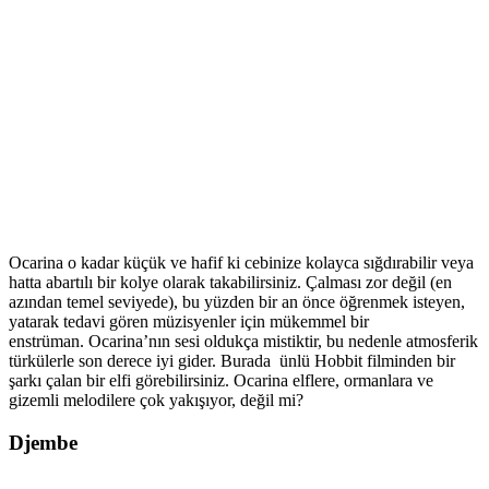
Ocarina o kadar küçük ve hafif ki cebinize kolayca sığdırabilir veya
hatta abartılı bir kolye olarak takabilirsiniz. Çalması zor değil (en
azından temel seviyede), bu yüzden bir an önce öğrenmek isteyen,
yatarak tedavi gören müzisyenler için mükemmel bir
enstrüman. Ocarina’nın sesi oldukça mistiktir, bu nedenle atmosferik
türkülerle son derece iyi gider. Burada ünlü Hobbit filminden bir
şarkı çalan bir elfi görebilirsiniz. Ocarina elflere, ormanlara ve
gizemli melodilere çok yakışıyor, değil mi?
Djembe