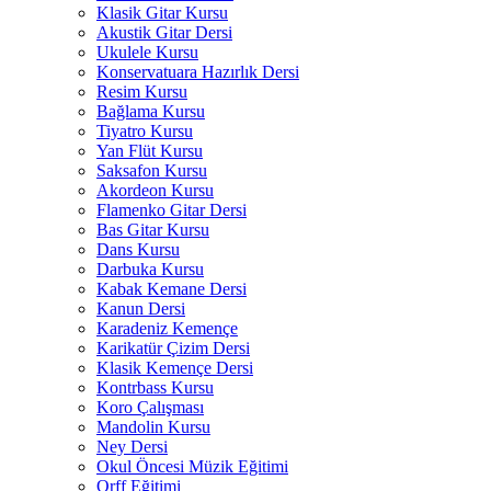
Klasik Gitar Kursu
Akustik Gitar Dersi
Ukulele Kursu
Konservatuara Hazırlık Dersi
Resim Kursu
Bağlama Kursu
Tiyatro Kursu
Yan Flüt Kursu
Saksafon Kursu
Akordeon Kursu
Flamenko Gitar Dersi
Bas Gitar Kursu
Dans Kursu
Darbuka Kursu
Kabak Kemane Dersi
Kanun Dersi
Karadeniz Kemençe
Karikatür Çizim Dersi
Klasik Kemençe Dersi
Kontrbass Kursu
Koro Çalışması
Mandolin Kursu
Ney Dersi
Okul Öncesi Müzik Eğitimi
Orff Eğitimi