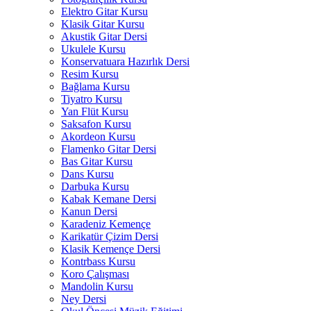
Elektro Gitar Kursu
Klasik Gitar Kursu
Akustik Gitar Dersi
Ukulele Kursu
Konservatuara Hazırlık Dersi
Resim Kursu
Bağlama Kursu
Tiyatro Kursu
Yan Flüt Kursu
Saksafon Kursu
Akordeon Kursu
Flamenko Gitar Dersi
Bas Gitar Kursu
Dans Kursu
Darbuka Kursu
Kabak Kemane Dersi
Kanun Dersi
Karadeniz Kemençe
Karikatür Çizim Dersi
Klasik Kemençe Dersi
Kontrbass Kursu
Koro Çalışması
Mandolin Kursu
Ney Dersi