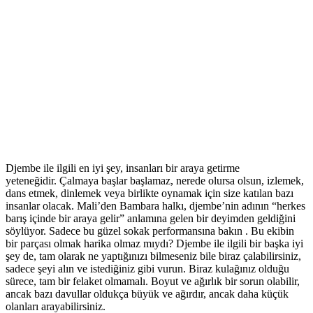
Djembe ile ilgili en iyi şey, insanları bir araya getirme
yeteneğidir. Çalmaya başlar başlamaz, nerede olursa olsun, izlemek,
dans etmek, dinlemek veya birlikte oynamak için size katılan bazı
insanlar olacak. Mali’den Bambara halkı, djembe’nin adının “herkes
barış içinde bir araya gelir” anlamına gelen bir deyimden geldiğini
söylüyor. Sadece bu güzel sokak performansına bakın . Bu ekibin
bir parçası olmak harika olmaz mıydı? Djembe ile ilgili bir başka iyi
şey de, tam olarak ne yaptığınızı bilmeseniz bile biraz çalabilirsiniz,
sadece şeyi alın ve istediğiniz gibi vurun. Biraz kulağınız olduğu
sürece, tam bir felaket olmamalı. Boyut ve ağırlık bir sorun olabilir,
ancak bazı davullar oldukça büyük ve ağırdır, ancak daha küçük
olanları arayabilirsiniz.