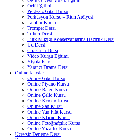
Okul Öncesi Müzik Eğitimi
Orff Eğitimi
Perdesiz Gitar Kursu
Perküsyon Kursu – Ritm Atölyesi
Tambur Kursu
Trompet Dersi
Tulum Dersi
Türk Müziği Konservatuarına Hazırlık Dersi
Ud Dersi
Caz Gitar Dersi
Video Kurgu Eğitimi
Viyola Kursu
Yaratıcı Drama Dersi
Online Kurslar
Online Gitar Kursu
Online Piyano Kursu
Online Bateri Kursu
Online Çello Kursu
Online Keman Kursu
Online Şan Kursu
Online Yan Flüt Kursu
Online Klarnet Kursu
Online Fotoğrafçılık Kursu
Online Yazarlık Kursu
Ücretsiz Deneme Dersi