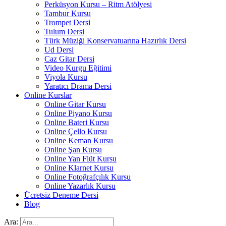
Perküsyon Kursu – Ritm Atölyesi
Tambur Kursu
Trompet Dersi
Tulum Dersi
Türk Müziği Konservatuarına Hazırlık Dersi
Ud Dersi
Caz Gitar Dersi
Video Kurgu Eğitimi
Viyola Kursu
Yaratıcı Drama Dersi
Online Kurslar
Online Gitar Kursu
Online Piyano Kursu
Online Bateri Kursu
Online Çello Kursu
Online Keman Kursu
Online Şan Kursu
Online Yan Flüt Kursu
Online Klarnet Kursu
Online Fotoğrafçılık Kursu
Online Yazarlık Kursu
Ücretsiz Deneme Dersi
Blog
Ara: