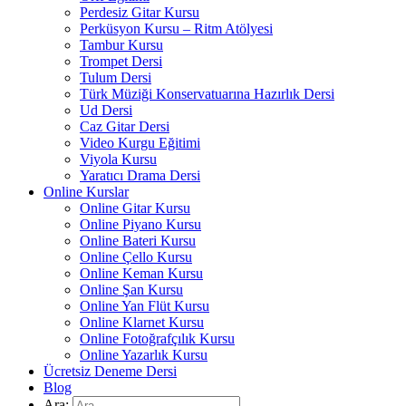
Perdesiz Gitar Kursu
Perküsyon Kursu – Ritm Atölyesi
Tambur Kursu
Trompet Dersi
Tulum Dersi
Türk Müziği Konservatuarına Hazırlık Dersi
Ud Dersi
Caz Gitar Dersi
Video Kurgu Eğitimi
Viyola Kursu
Yaratıcı Drama Dersi
Online Kurslar
Online Gitar Kursu
Online Piyano Kursu
Online Bateri Kursu
Online Çello Kursu
Online Keman Kursu
Online Şan Kursu
Online Yan Flüt Kursu
Online Klarnet Kursu
Online Fotoğrafçılık Kursu
Online Yazarlık Kursu
Ücretsiz Deneme Dersi
Blog
Ara: