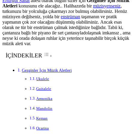
Erturgut Sanat
ailesi olarak bugün sizler için
Gezginler İçin Müzik
Aletleri
konusunu ele alacağız.. Halihazırda bir
müzisyenseniz
,
tutkunuzu bir yolculuğa çıkarmayı zor bulmuş olabilirsiniz. Henüz
müzisyen değilseniz, yolda bir
enstrüman
taşımanın ve pratik
yapmanın çok zor olacağını düşünmüş olabilirsiniz. Ancak esas
olarak ne tür bir enstrüman çalmak istediğinize bağlıdır. Tabii ki,
çantanıza bağlı bir piyano ile sırt çantasıyladolaşmak imkansız , ama
neyse ki orada dolaşan ruhlar için yeterince taşınabilir birçok küçük
müzik aleti var.
İÇİNDEKİLER
Gezginler İçin Müzik Aletleri
Ukulele
Guitalele
Armonika
Mandolin
Keman
Ocarina