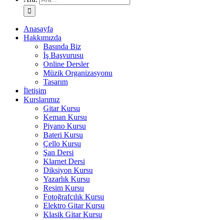
Anasayfa
Hakkımızda
Basında Biz
İş Başvurusu
Online Dersler
Müzik Organizasyonu
Tasarım
İletişim
Kurslarımız
Gitar Kursu
Keman Kursu
Piyano Kursu
Bateri Kursu
Çello Kursu
Şan Dersi
Klarnet Dersi
Diksiyon Kursu
Yazarlık Kursu
Resim Kursu
Fotoğrafçılık Kursu
Elektro Gitar Kursu
Klasik Gitar Kursu