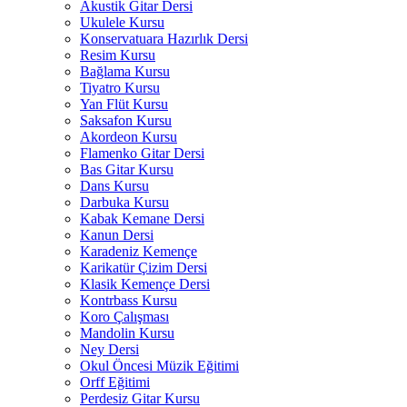
Akustik Gitar Dersi
Ukulele Kursu
Konservatuara Hazırlık Dersi
Resim Kursu
Bağlama Kursu
Tiyatro Kursu
Yan Flüt Kursu
Saksafon Kursu
Akordeon Kursu
Flamenko Gitar Dersi
Bas Gitar Kursu
Dans Kursu
Darbuka Kursu
Kabak Kemane Dersi
Kanun Dersi
Karadeniz Kemençe
Karikatür Çizim Dersi
Klasik Kemençe Dersi
Kontrbass Kursu
Koro Çalışması
Mandolin Kursu
Ney Dersi
Okul Öncesi Müzik Eğitimi
Orff Eğitimi
Perdesiz Gitar Kursu