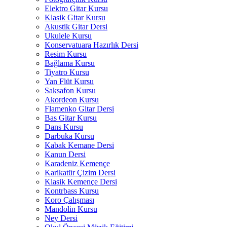
Elektro Gitar Kursu
Klasik Gitar Kursu
Akustik Gitar Dersi
Ukulele Kursu
Konservatuara Hazırlık Dersi
Resim Kursu
Bağlama Kursu
Tiyatro Kursu
Yan Flüt Kursu
Saksafon Kursu
Akordeon Kursu
Flamenko Gitar Dersi
Bas Gitar Kursu
Dans Kursu
Darbuka Kursu
Kabak Kemane Dersi
Kanun Dersi
Karadeniz Kemençe
Karikatür Çizim Dersi
Klasik Kemençe Dersi
Kontrbass Kursu
Koro Çalışması
Mandolin Kursu
Ney Dersi