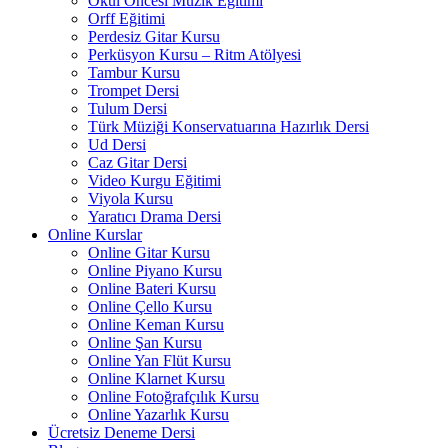
Okul Öncesi Müzik Eğitimi
Orff Eğitimi
Perdesiz Gitar Kursu
Perküsyon Kursu – Ritm Atölyesi
Tambur Kursu
Trompet Dersi
Tulum Dersi
Türk Müziği Konservatuarına Hazırlık Dersi
Ud Dersi
Caz Gitar Dersi
Video Kurgu Eğitimi
Viyola Kursu
Yaratıcı Drama Dersi
Online Kurslar
Online Gitar Kursu
Online Piyano Kursu
Online Bateri Kursu
Online Çello Kursu
Online Keman Kursu
Online Şan Kursu
Online Yan Flüt Kursu
Online Klarnet Kursu
Online Fotoğrafçılık Kursu
Online Yazarlık Kursu
Ücretsiz Deneme Dersi