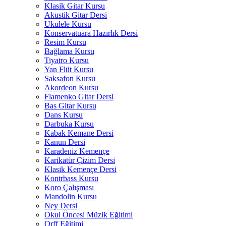
Klasik Gitar Kursu
Akustik Gitar Dersi
Ukulele Kursu
Konservatuara Hazırlık Dersi
Resim Kursu
Bağlama Kursu
Tiyatro Kursu
Yan Flüt Kursu
Saksafon Kursu
Akordeon Kursu
Flamenko Gitar Dersi
Bas Gitar Kursu
Dans Kursu
Darbuka Kursu
Kabak Kemane Dersi
Kanun Dersi
Karadeniz Kemençe
Karikatür Çizim Dersi
Klasik Kemençe Dersi
Kontrbass Kursu
Koro Çalışması
Mandolin Kursu
Ney Dersi
Okul Öncesi Müzik Eğitimi
Orff Eğitimi