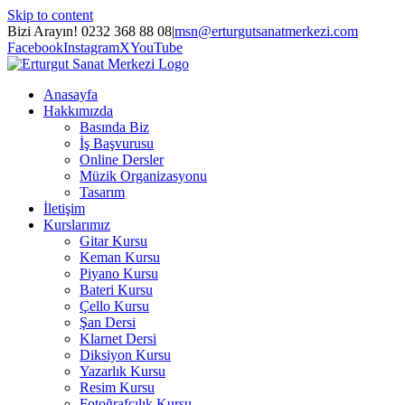
Skip to content
Bizi Arayın! 0232 368 88 08
|
msn@erturgutsanatmerkezi.com
Facebook
Instagram
X
YouTube
Anasayfa
Hakkımızda
Basında Biz
İş Başvurusu
Online Dersler
Müzik Organizasyonu
Tasarım
İletişim
Kurslarımız
Gitar Kursu
Keman Kursu
Piyano Kursu
Bateri Kursu
Çello Kursu
Şan Dersi
Klarnet Dersi
Diksiyon Kursu
Yazarlık Kursu
Resim Kursu
Fotoğrafçılık Kursu