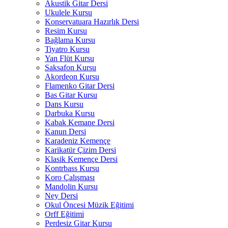
Akustik Gitar Dersi
Ukulele Kursu
Konservatuara Hazırlık Dersi
Resim Kursu
Bağlama Kursu
Tiyatro Kursu
Yan Flüt Kursu
Saksafon Kursu
Akordeon Kursu
Flamenko Gitar Dersi
Bas Gitar Kursu
Dans Kursu
Darbuka Kursu
Kabak Kemane Dersi
Kanun Dersi
Karadeniz Kemençe
Karikatür Çizim Dersi
Klasik Kemençe Dersi
Kontrbass Kursu
Koro Çalışması
Mandolin Kursu
Ney Dersi
Okul Öncesi Müzik Eğitimi
Orff Eğitimi
Perdesiz Gitar Kursu