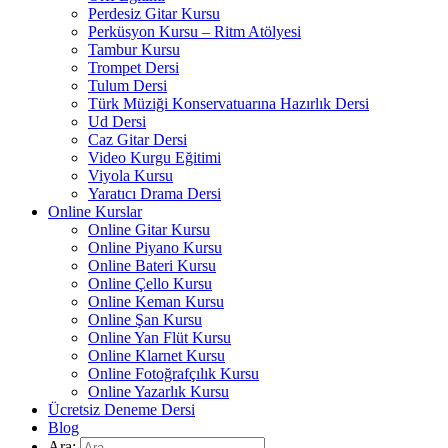
Perdesiz Gitar Kursu
Perküsyon Kursu – Ritm Atölyesi
Tambur Kursu
Trompet Dersi
Tulum Dersi
Türk Müziği Konservatuarına Hazırlık Dersi
Ud Dersi
Caz Gitar Dersi
Video Kurgu Eğitimi
Viyola Kursu
Yaratıcı Drama Dersi
Online Kurslar
Online Gitar Kursu
Online Piyano Kursu
Online Bateri Kursu
Online Çello Kursu
Online Keman Kursu
Online Şan Kursu
Online Yan Flüt Kursu
Online Klarnet Kursu
Online Fotoğrafçılık Kursu
Online Yazarlık Kursu
Ücretsiz Deneme Dersi
Blog
Ara: