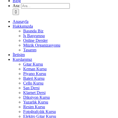
Blog
Ara:
Anasayfa
Hakkımızda
Basında Biz
İş Başvurusu
Online Dersler
Müzik Organizasyonu
Tasarım
İletişim
Kurslarımız
Gitar Kursu
Keman Kursu
Piyano Kursu
Bateri Kursu
Çello Kursu
Şan Dersi
Klarnet Dersi
Diksiyon Kursu
Yazarlık Kursu
Resim Kursu
Fotoğrafçılık Kursu
Elektro Gitar Kursu