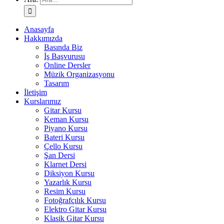
Anasayfa
Hakkımızda
Basında Biz
İş Başvurusu
Online Dersler
Müzik Organizasyonu
Tasarım
İletişim
Kurslarımız
Gitar Kursu
Keman Kursu
Piyano Kursu
Bateri Kursu
Çello Kursu
Şan Dersi
Klarnet Dersi
Diksiyon Kursu
Yazarlık Kursu
Resim Kursu
Fotoğrafçılık Kursu
Elektro Gitar Kursu
Klasik Gitar Kursu