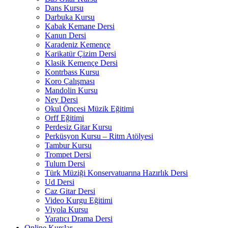
Dans Kursu
Darbuka Kursu
Kabak Kemane Dersi
Kanun Dersi
Karadeniz Kemençe
Karikatür Çizim Dersi
Klasik Kemençe Dersi
Kontrbass Kursu
Koro Çalışması
Mandolin Kursu
Ney Dersi
Okul Öncesi Müzik Eğitimi
Orff Eğitimi
Perdesiz Gitar Kursu
Perküsyon Kursu – Ritm Atölyesi
Tambur Kursu
Trompet Dersi
Tulum Dersi
Türk Müziği Konservatuarına Hazırlık Dersi
Ud Dersi
Caz Gitar Dersi
Video Kurgu Eğitimi
Viyola Kursu
Yaratıcı Drama Dersi
Online Kurslar