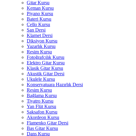
Gitar Kursu
Keman Kursu
Piyano Kursu
Bateri Kursu
Çello Kursu
Şan Dersi
Klarnet Dersi
Diksiyon Kursu
Yazarlık Kursu
Resim Kursu
Fotoğrafçılık Kursu
Elektro Gitar Kursu
Klasik Gitar Kursu
Akustik Gitar Dersi
Ukulele Kursu
Konservatuara Hazırlık Dersi
Resim Kursu
Bağlama Kursu
Tiyatro Kursu
Yan Flüt Kursu
Saksafon Kursu
Akordeon Kursu
Flamenko Gitar Dersi
Bas Gitar Kursu
Dans Kursu