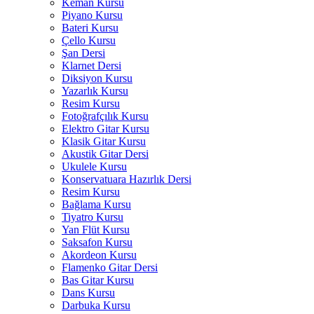
Keman Kursu
Piyano Kursu
Bateri Kursu
Çello Kursu
Şan Dersi
Klarnet Dersi
Diksiyon Kursu
Yazarlık Kursu
Resim Kursu
Fotoğrafçılık Kursu
Elektro Gitar Kursu
Klasik Gitar Kursu
Akustik Gitar Dersi
Ukulele Kursu
Konservatuara Hazırlık Dersi
Resim Kursu
Bağlama Kursu
Tiyatro Kursu
Yan Flüt Kursu
Saksafon Kursu
Akordeon Kursu
Flamenko Gitar Dersi
Bas Gitar Kursu
Dans Kursu
Darbuka Kursu