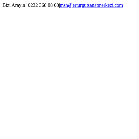
Skip
Bizi Arayın! 0232 368 88 08
|
msn@erturgutsanatmerkezi.com
to
Facebook
Instagram
X
YouTube
content