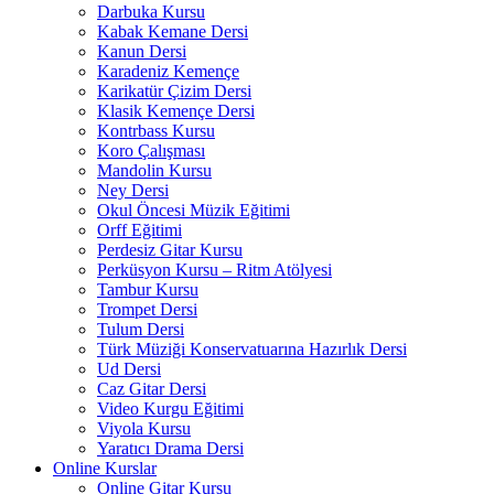
Darbuka Kursu
Kabak Kemane Dersi
Kanun Dersi
Karadeniz Kemençe
Karikatür Çizim Dersi
Klasik Kemençe Dersi
Kontrbass Kursu
Koro Çalışması
Mandolin Kursu
Ney Dersi
Okul Öncesi Müzik Eğitimi
Orff Eğitimi
Perdesiz Gitar Kursu
Perküsyon Kursu – Ritm Atölyesi
Tambur Kursu
Trompet Dersi
Tulum Dersi
Türk Müziği Konservatuarına Hazırlık Dersi
Ud Dersi
Caz Gitar Dersi
Video Kurgu Eğitimi
Viyola Kursu
Yaratıcı Drama Dersi
Online Kurslar
Online Gitar Kursu