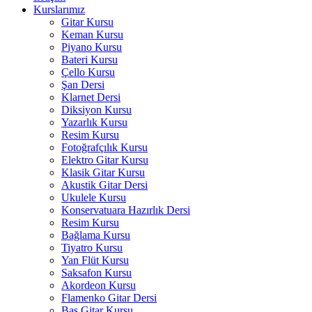
Kurslarımız
Gitar Kursu
Keman Kursu
Piyano Kursu
Bateri Kursu
Çello Kursu
Şan Dersi
Klarnet Dersi
Diksiyon Kursu
Yazarlık Kursu
Resim Kursu
Fotoğrafçılık Kursu
Elektro Gitar Kursu
Klasik Gitar Kursu
Akustik Gitar Dersi
Ukulele Kursu
Konservatuara Hazırlık Dersi
Resim Kursu
Bağlama Kursu
Tiyatro Kursu
Yan Flüt Kursu
Saksafon Kursu
Akordeon Kursu
Flamenko Gitar Dersi
Bas Gitar Kursu