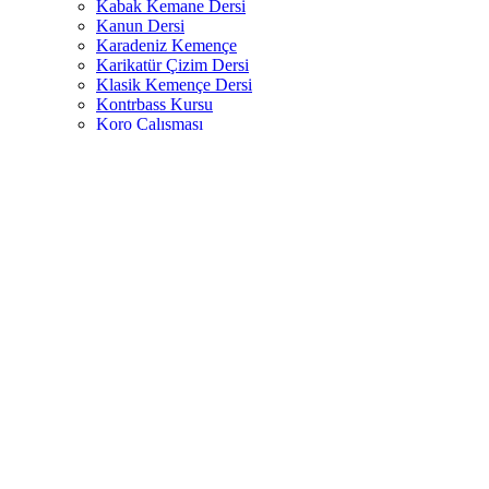
Kabak Kemane Dersi
Kanun Dersi
Karadeniz Kemençe
Karikatür Çizim Dersi
Klasik Kemençe Dersi
Kontrbass Kursu
Koro Çalışması
Mandolin Kursu
Ney Dersi
Okul Öncesi Müzik Eğitimi
Orff Eğitimi
Perdesiz Gitar Kursu
Perküsyon Kursu – Ritm Atölyesi
Tambur Kursu
Trompet Dersi
Tulum Dersi
Türk Müziği Konservatuarına Hazırlık Dersi
Ud Dersi
Caz Gitar Dersi
Video Kurgu Eğitimi
Viyola Kursu
Yaratıcı Drama Dersi
Online Kurslar
Online Gitar Kursu
Online Piyano Kursu